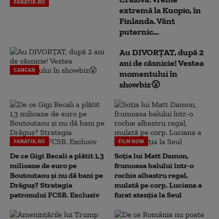
FANATIK.RO
extremă la Kuopio, în
Finlanda. Vânt
puternic...
Au DIVORȚAT, după 2
ani de căsnicie! Vestea
CANCAN
momentului în
showbiz😮
FANATIK.RO
FILM NOW
De ce Gigi Becali a plătit 1,3
Soția lui Matt Damon,
milioane de euro pe
frumoasa balului într-o
Boutoutaou și nu dă bani pe
rochie albastru regal,
Drăguș? Strategia
mulată pe corp. Luciana a
patronului FCSB. Exclusiv
furat atenția la Seul