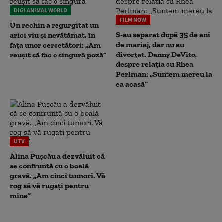
DIGI ANIMAL WORLD
FILM NOW
Un rechin a regurgitat un
S-au separat după 35 de ani
arici viu și nevătămat, în
de mariaj, dar nu au
fața unor cercetători: „Am
divorțat. Danny DeVito,
reușit să fac o singură poză”
despre relația cu Rhea
Perlman: „Suntem mereu la
ea acasă”
UTV
Alina Pușcău a dezvăluit că
se confruntă cu o boală
gravă. „Am cinci tumori. Vă
rog să vă rugați pentru
mine”