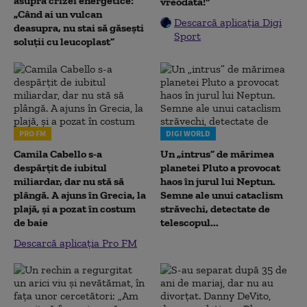
asupra crizei energetice:
vreodată!"
„Când ai un vulcan
Descarcă aplicația Digi
deasupra, nu stai să găsești
Sport
soluții cu leucoplast”
PRO FM
DIGI WORLD
Camila Cabello s-a
Un „intrus” de mărimea
despărțit de iubitul
planetei Pluto a provocat
miliardar, dar nu stă să
haos în jurul lui Neptun.
plângă. A ajuns în Grecia, la
Semne ale unui cataclism
plajă, și a pozat în costum
străvechi, detectate de
de baie
telescopul...
Descarcă aplicația Pro FM