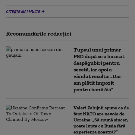
CITEȘTE MAI MULTE
Recomandările redacţiei
Tupeul unui primar
PSD după ce a încasat
despăgubiri pentru
secetă, iar apoi a
vândut recolta: „Dar
am plătit impozit
pentru banii ăia”
Valeri Zalujnîi spune ca de
fapt NATO are nevoie de
Ucraina: „Să spună sincer,
poate lupta cu Rusia fără
experiența noastră?”