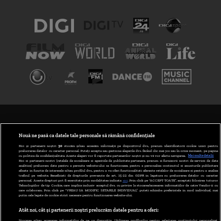
TERMENI ȘI CONDIȚII
POLITICA DE CONFIDENȚIALITATE
Nouă ne pasă ca datele tale personale să rămână confidențiale
Noi și partenerii noștri
30
stocăm și/sau accesăm informații pe dispozitivul dvs., precum identificatorii cookie unici pentru
prelucrarea datelor cu caracter personal. Puteți accepta sau gestiona alegerile dvs. făcând clic mai jos sau în orice moment, pe pagina
ABONARE DIGI TV
cu politica de confidențialitate. Aceste alegeri vor fi raportate partenerilor noștri și nu vă vor afecta navigarea.
Mai multe detalii
Noi si partenerii nostri (retelele de socializare si agentiile de publicitate partenere, precum si furnizorii nostri de servicii de date
analitice) prelucram date pentru a permite website-ului sa functioneze, pentru a personaliza continutul si anunturile publicitare
GESTIONAȚI PREFERINȚELE
afisate in functie de interesele si/sau profilul dvs., pentru a va oferi functionalitati aferente retelelor de socializare si pentru a analiza
traficul pe website. Beneficiati de drepturile prevazute de art. 15-22 din GDPR in legatura cu prelucrarea datelor cu caracter
personal. Aceste drepturi pot fi exercitate prin modalitatea indicata
aici
. Prin click pe “ACCEPT TOATE”, acceptati folosirea tuturor
CODUL DIGI24
Tehnologiilor de tip Cookie, care implica inclusiv acceptul dvs. cu privire la stocarea/accesarea informatiilor de catre Vendor-ii cu
care colaboram. Prin click pe “VREAU SA MODIFIC SETARILE INDIVIDUAL” puteti schimba preferintele in mod individual, mai
putin cele legate de cookie strict necesare pentru functionarea website-ului.
CAMERE WEB
Atât noi, cât și partenerii noștri prelucrăm datele pentru a oferi:
CONTACT/INFO
Stocarea și/sau accesarea informațiilor de pe un dispozitiv. Utilizarea profilurilor pentru selectarea conținutului personalizat.