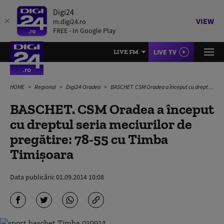
Digi24
VIEW
m.digi24.ro
FREE - In Google Play
LIVE TV
LIVE FM
HOME
Regional
Digi24 Oradea
BASCHET. CSM Oradea a început cu dreptul seria meciurilor de pregătire: 78-55 cu Timba Timişoara
BASCHET. CSM Oradea a început
cu dreptul seria meciurilor de
pregătire: 78-55 cu Timba
Timişoara
Data publicării:
01.09.2014 10:08