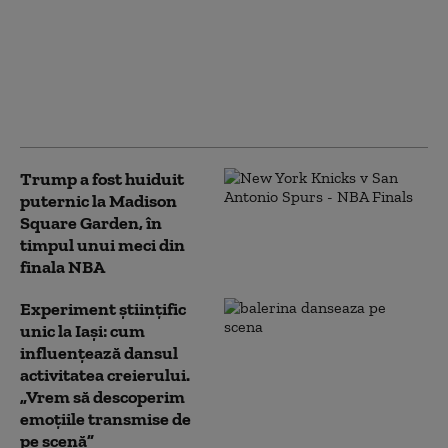
New York Knicks a
câștigat finala NBA.
Echipa, campioană
după o aşteptare de 53
de ani
Trump a fost huiduit
puternic la Madison
Square Garden, în
timpul unui meci din
finala NBA
Experiment științific
unic la Iași: cum
influențează dansul
activitatea creierului.
„Vrem să descoperim
emoțiile transmise de
pe scenă”