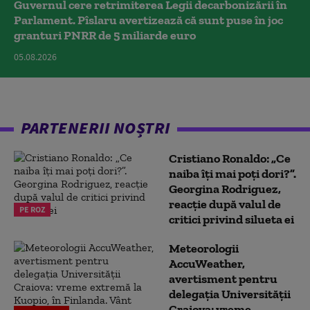
Guvernul cere retrimiterea Legii decarbonizării în
Parlament. Pîslaru avertizează că sunt puse în joc
granturi PNRR de 5 miliarde euro
05.08.2026
PARTENERII NOȘTRI
Cristiano Ronaldo: „Ce
naiba îți mai poți dori?”.
Georgina Rodriguez,
reacție după valul de
PE ROZ
critici privind silueta ei
Meteorologii
AccuWeather,
avertisment pentru
delegația Universității
Craiova: vreme