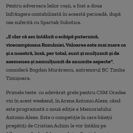
Pentru adversara leilor roşii, a fost a doua
înfrângere contabilizată în această perioadă, după
cea suferită cu Spartak Subotica.
„E clar că am întâlnit o echipă puternică,
vicecampioana României. Valoarea este mai mare ca
şi a noastră, însă, per total, sunt şi mulţumit şi de
asemenea şi nemulţumit de anumite aspecte"
,
consideră Bogdan Murărescu, antrenorul BC Timba
Timişoara.
Primele teste cu adevărat grele pentru CSM Oradea
vin în acest weekend, în Arena Antonio Alexe, când
este programată o nouă ediţie a Memorialului
Antonio Alexe. Este o competiţie în care băieţii
pregătiţi de Cristian Achim le vor întâlni pe