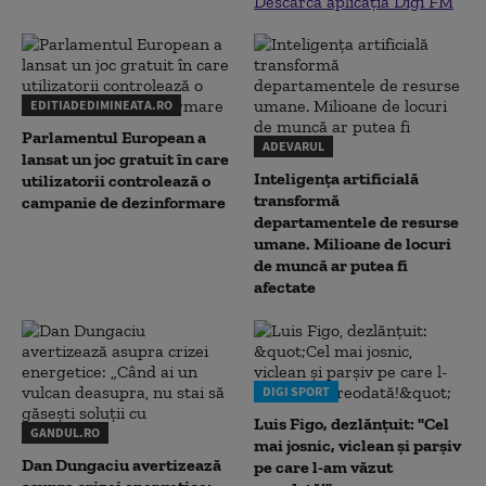
Descarcă aplicația Digi FM
EDITIADEDIMINEATA.RO
Parlamentul European a
ADEVARUL
lansat un joc gratuit în care
Inteligența artificială
utilizatorii controlează o
transformă
campanie de dezinformare
departamentele de resurse
umane. Milioane de locuri
de muncă ar putea fi
afectate
DIGI SPORT
Luis Figo, dezlănțuit: "Cel
GANDUL.RO
mai josnic, viclean și parșiv
Dan Dungaciu avertizează
pe care l-am văzut