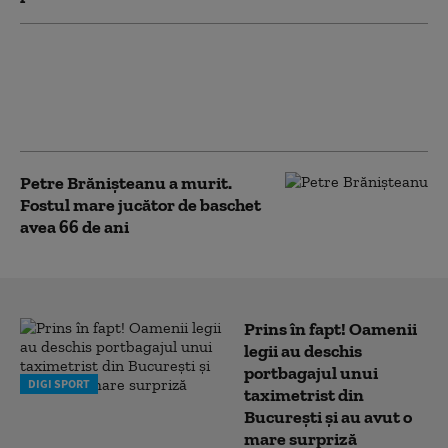
Ja Morant, amendat cu 75.000 de dolari
pentru gesturi care imitau o armă,
ignorând avertismentul NBA: „Nu-mi mai
pasă”
Petre Brănișteanu a murit.
Fostul mare jucător de baschet
avea 66 de ani
Prins în fapt! Oamenii
legii au deschis
portbagajul unui
DIGI SPORT
taximetrist din
București și au avut o
mare surpriză