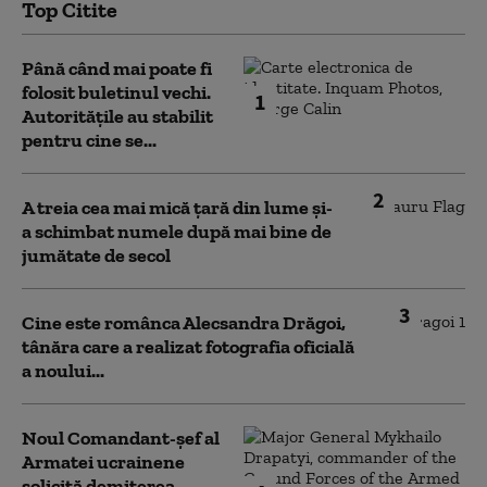
Top Citite
Până când mai poate fi
folosit buletinul vechi.
1
Autoritățile au stabilit
pentru cine se...
2
A treia cea mai mică țară din lume și-
a schimbat numele după mai bine de
jumătate de secol
3
Cine este românca Alecsandra Drăgoi,
tânăra care a realizat fotografia oficială
a noului...
Noul Comandant-șef al
Armatei ucrainene
solicită demiterea