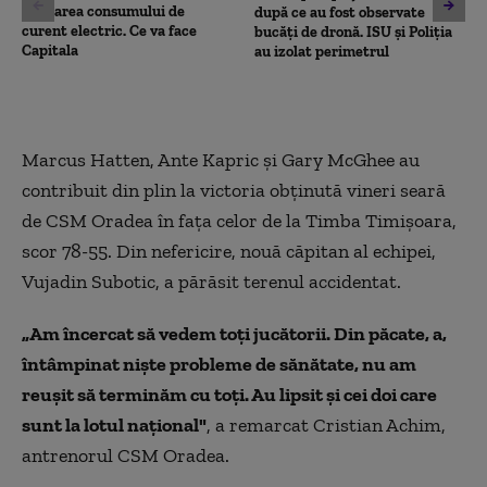
limitarea consumului de
după ce au fost observate
curent electric. Ce va face
bucăți de dronă. ISU și Poliția
Capitala
au izolat perimetrul
Marcus Hatten, Ante Kapric şi Gary McGhee au
contribuit din plin la victoria obţinută vineri seară
de CSM Oradea în faţa celor de la Timba Timişoara,
scor 78-55. Din nefericire, nouă căpitan al echipei,
Vujadin Subotic, a părăsit terenul accidentat.
„Am încercat să vedem toţi jucătorii. Din păcate, a,
întâmpinat nişte probleme de sănătate, nu am
reuşit să terminăm cu toţi. Au lipsit şi cei doi care
sunt la lotul naţional"
, a remarcat Cristian Achim,
antrenorul CSM Oradea.