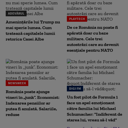
ADEVĂRUL
PLAYTECH
Amenințările lui Trump nu
De ce România nu poate fi
mai sperie lumea. Cum
apărată doar cu baze
tratează capitalele lumii
militare. Cele trei
retorica Casei Albe
autostrăzi care au devenit
esențiale pentru NATO
NEWSWEEK
DIGI FM
România poate ajunge
Un fost pilot de Formula 1
vineri în „junk”. Economist:
face un apel emoționant
Indexarea pensiilor ar
către familia lui Michael
putea fi anulată. Salariile,
Schumacher: "Indiferent de
reduse
starea lui, vreau să-l văd"