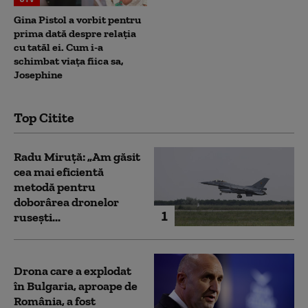
Gina Pistol a vorbit pentru
prima dată despre relația
cu tatăl ei. Cum i-a
schimbat viața fiica sa,
Josephine
Top Citite
Radu Miruță: „Am găsit
cea mai eficientă
metodă pentru
doborârea dronelor
1
rusești...
Drona care a explodat
în Bulgaria, aproape de
România, a fost