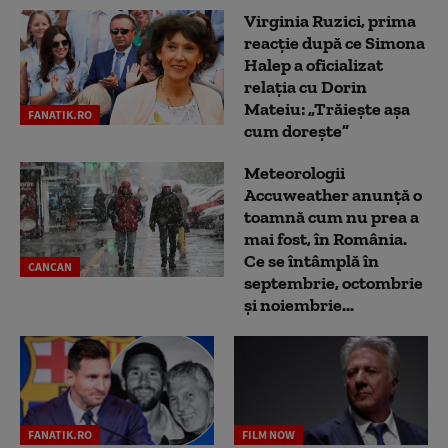
Virginia Ruzici, prima
reacție după ce Simona
Halep a oficializat
relația cu Dorin
Mateiu: „Trăiește așa
FANATIK.RO
cum dorește”
Meteorologii
Accuweather anunță o
toamnă cum nu prea a
mai fost, în România.
Ce se întâmplă în
CANCAN
septembrie, octombrie
și noiembrie...
FANATIK.RO
FILM NOW