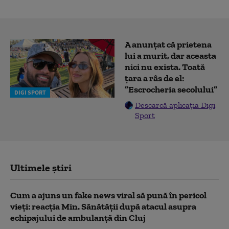
A anunțat că prietena
lui a murit, dar aceasta
nici nu exista. Toată
țara a râs de el:
”Escrocheria secolului”
DIGI SPORT
Descarcă aplicația Digi
Sport
Ultimele știri
Cum a ajuns un fake news viral să pună în pericol
vieți: reacția Min. Sănătății după atacul asupra
echipajului de ambulanță din Cluj