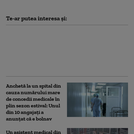
Te-ar putea interesa și:
Șase persoane au ajuns
la spital după ce au
avut nevoie de ajutor
pe munte. 25 de
persoane salvate de
Salvamont în 24 de ore
Anchetă la un spital din
cauza numărului mare
de concedii medicale în
plin sezon estival: Unul
din 10 angajați a
anunțat că e bolnav
Un asistent medical din