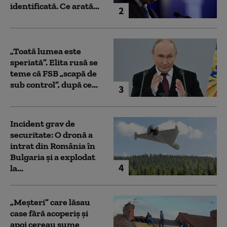
identificată. Ce arată...
2
„Toată lumea este
speriată”. Elita rusă se
teme că FSB „scapă de
sub control”, după ce...
3
Incident grav de
securitate: O dronă a
intrat din România în
Bulgaria şi a explodat
4
la...
„Meșteri” care lăsau
case fără acoperiș și
apoi cereau sume