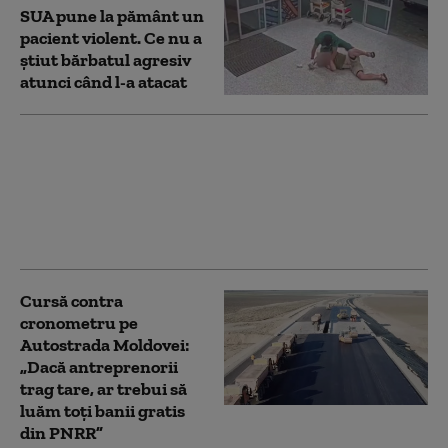
SUA pune la pământ un
pacient violent. Ce nu a
știut bărbatul agresiv
atunci când l-a atacat
Rogobete, ironii din
sala de operații pentru
Bolojan: „Ne-ați spus să
stingem lumina.
Operăm pe întuneric?”
Cursă contra
cronometru pe
Autostrada Moldovei:
„Dacă antreprenorii
trag tare, ar trebui să
luăm toți banii gratis
din PNRR”