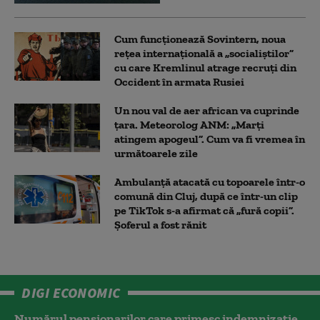
Cum funcționează Sovintern, noua
rețea internațională a „socialiștilor”
cu care Kremlinul atrage recruți din
Occident în armata Rusiei
Un nou val de aer african va cuprinde
țara. Meteorolog ANM: „Marți
atingem apogeul”. Cum va fi vremea în
următoarele zile
Ambulanţă atacată cu topoarele într-o
comună din Cluj, după ce într-un clip
pe TikTok s-a afirmat că „fură copii”.
Șoferul a fost rănit
DIGI ECONOMIC
Numărul pensionarilor care primesc indemnizaţie