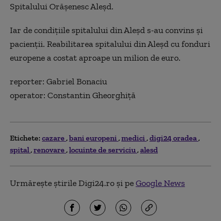
Spitalului Orăşenesc Aleşd.
Iar de condiţiile spitalului din Aleşd s-au convins şi
pacienţii. Reabilitarea spitalului din Aleşd cu fonduri
europene a costat aproape un milion de euro.
reporter: Gabriel Bonaciu
operator: Constantin Gheorghiţă
Etichete:
cazare
bani europeni
medici
digi24 oradea
spital
renovare
locuinte de serviciu
alesd
Urmărește știrile Digi24.ro și pe
Google News