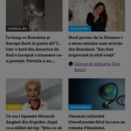
GANDUL.RO
DIGI SPORT
În timp ce România și
Noul portar de la Dinamo i-
Europa fierb la peste 40°C,
a atras atenția unei actrițe
într-o țară din America de
din România: ”Am fost
Sud a început o ninsoare ca-
împreună în altă viață”
n povești: Pârtiile s-au...
Descarcă aplicația Digi
Sport
PRO FM
DIGI WORLD
Ce nu-i lipsește Monicăi
Oamenii schimbă
Anghel din frigider, după
literalmente felul în care se
ce a slăbit 40 kg: “Știu ce să
rotește Pământul,