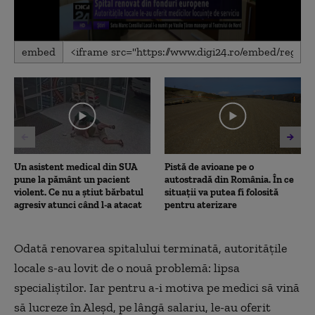
0
embed
seconds
of
2
minutes,
10
seconds
Un asistent medical din SUA
Pistă de avioane pe o
pune la pământ un pacient
autostradă din România. În ce
violent. Ce nu a știut bărbatul
situații va putea fi folosită
agresiv atunci când l-a atacat
pentru aterizare
Odată renovarea spitalului terminată, autorităţile
locale s-au lovit de o nouă problemă: lipsa
specialiştilor. Iar pentru a-i motiva pe medici să vină
să lucreze în Aleşd, pe lângă salariu, le-au oferit