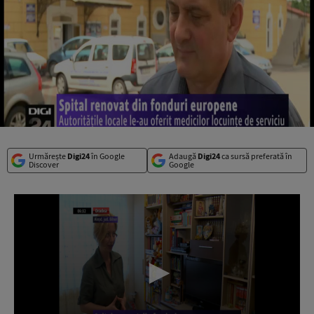
Urmărește
Digi24
în Google
Adaugă
Digi24
ca sursă preferată în
Discover
Google