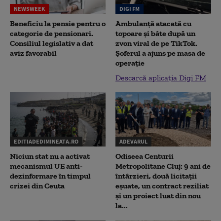
NEWSWEEK
DIGI FM
Beneficiu la pensie pentru o
Ambulanță atacată cu
categorie de pensionari.
topoare și bâte după un
Consiliul legislativ a dat
zvon viral de pe TikTok.
aviz favorabil
Șoferul a ajuns pe masa de
operație
Descarcă aplicația Digi FM
EDITIADEDIMINEATA.RO
ADEVARUL
Niciun stat nu a activat
Odiseea Centurii
mecanismul UE anti-
Metropolitane Cluj: 9 ani de
dezinformare în timpul
întârzieri, două licitații
crizei din Ceuta
eșuate, un contract reziliat
și un proiect luat din nou
la...