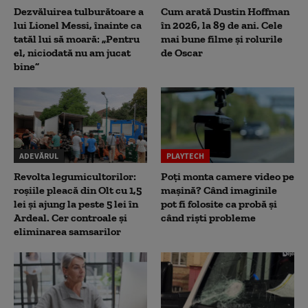
Dezvăluirea tulburătoare a
Cum arată Dustin Hoffman
lui Lionel Messi, înainte ca
în 2026, la 89 de ani. Cele
tatăl lui să moară: „Pentru
mai bune filme și rolurile
el, niciodată nu am jucat
de Oscar
bine”
ADEVĂRUL
PLAYTECH
Revolta legumicultorilor:
Poți monta camere video pe
roșiile pleacă din Olt cu 1,5
mașină? Când imaginile
lei și ajung la peste 5 lei în
pot fi folosite ca probă și
Ardeal. Cer controale și
când riști probleme
eliminarea samsarilor