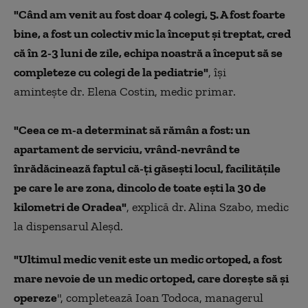
"Când am venit au fost doar 4 colegi, 5. A fost foarte
bine, a fost un colectiv mic la început şi treptat, cred
că în 2-3 luni de zile, echipa noastră a început să se
completeze cu colegi de la pediatrie"
, își
amintește dr. Elena Costin, medic primar.
"Ceea ce m-a determinat să rămân a fost: un
apartament de serviciu, vrând-nevrând te
înrădăcinează faptul că-ţi găseşti locul, facilităţile
pe care le are zona, dincolo de toate eşti la 30 de
kilometri de Oradea"
, explică dr. Alina Szabo, medic
la dispensarul Aleşd.
"Ultimul medic venit este un medic ortoped, a fost
mare nevoie de un medic ortoped, care doreşte să şi
opereze
", completează Ioan Todoca, managerul