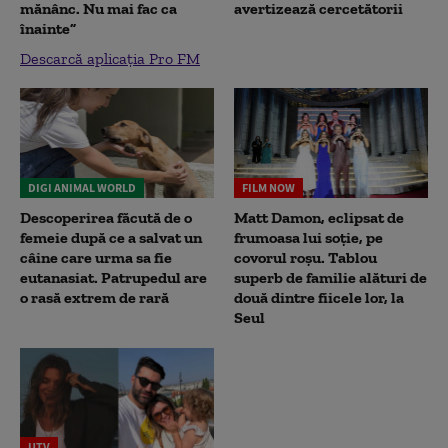
mănânc. Nu mai fac ca
avertizează cercetătorii
înainte”
Descarcă aplicația Pro FM
DIGI ANIMAL WORLD
FILM NOW
Descoperirea făcută de o
Matt Damon, eclipsat de
femeie după ce a salvat un
frumoasa lui soție, pe
câine care urma sa fie
covorul roșu. Tablou
eutanasiat. Patrupedul are
superb de familie alături de
o rasă extrem de rară
două dintre fiicele lor, la
Seul
UTV