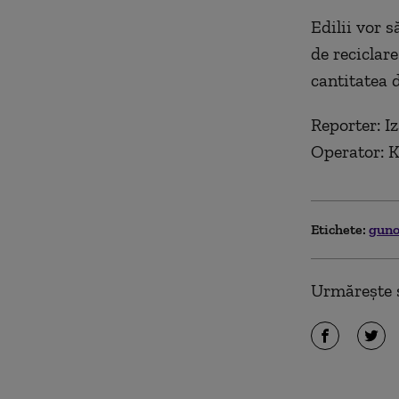
Edilii vor 
de reciclar
cantitatea d
Reporter: I
Operator: K
Etichete:
gun
Urmărește ș