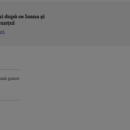
i după ce Ioana și
nunțul
ort