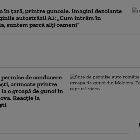
a în țară, printre gunoaie. Imagini dezolante
inile autostrăzii A1: „Cum intrăm în
a, suntem parcă alți oameni”
nalat în Baia Mare. A fost emis mesaj
t, iar echipajele de intervenție
nit în zonă
 permise de conducere
ti, aruncate printre
 la o groapă de gunoi în
ova. Reacție la
ști