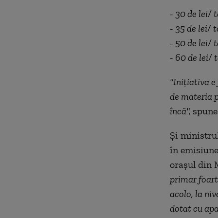
- 30 de lei/
- 35 de lei/
- 50 de lei/ 
- 60 de lei/ 
"Inițiativa e
de materia p
încă",
spune 
Și ministru
în emisiune
orașul din
primar foart
acolo, la niv
dotat cu ap