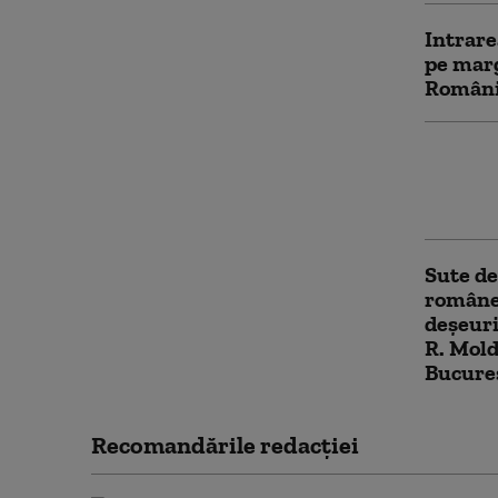
Intrare
pe marg
Români
Urs sem
RO-Aler
interve
Sute de
româneş
deşeuri
R. Mold
Bucure
Recomandările redacţiei