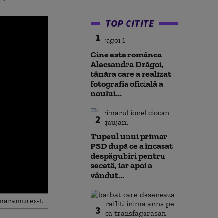
TOP CITITE
1
Cine este românca
Alecsandra Drăgoi,
tânăra care a realizat
fotografia oficială a
noului...
2
Tupeul unui primar
PSD după ce a încasat
despăgubiri pentru
secetă, iar apoi a
vândut...
3