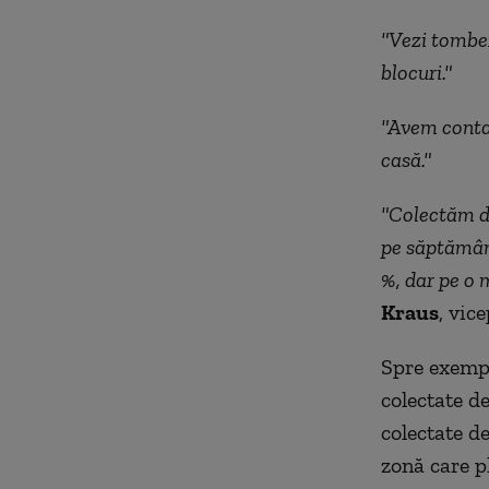
"Vezi tomber
blocuri."
"Avem contai
casă."
"Colectăm de
pe săptămână
%, dar pe o 
Kraus
, vic
Spre exempl
colectate de
colectate d
zonă care pl