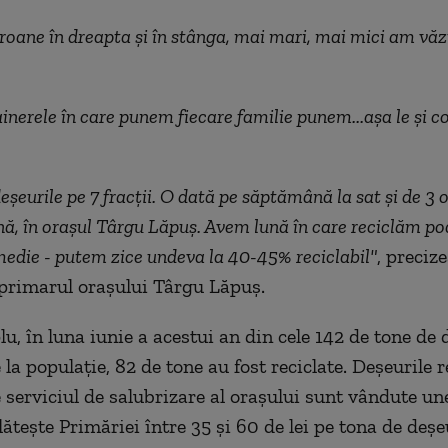
oane în dreapta și în stânga, mai mari, mai mici am văz
nerele în care punem fiecare familie punem...așa le și co
șeurile pe 7 fracții. O dată pe săptămână la sat și de 3 o
, în orașul Târgu Lăpuș. Avem lună în care reciclăm po
medie - putem zice undeva la 40-45% reciclabil"
, preciz
eprimarul orașului Târgu Lăpuș.
u, în luna iunie a acestui an din cele 142 de tone de 
 la populație, 82 de tone au fost reciclate. Deșeurile r
e serviciul de salubrizare al orașului sunt vândute un
ătește Primăriei între 35 și 60 de lei pe tona de deșe