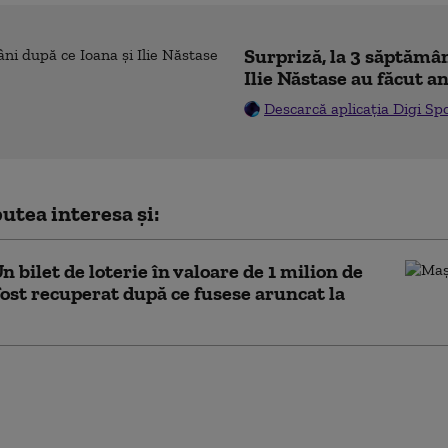
Surpriză, la 3 săptămân
Ilie Năstase au făcut a
Descarcă aplicația Digi Sp
utea interesa și:
Un bilet de loterie în valoare de 1 milion de
fost recuperat după ce fusese aruncat la
nagement al deşeurilor în Capitală:
 alimentare, aruncate separat de gunoiul
, 10% din deșeuri ajung la groapă