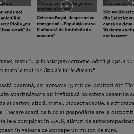
me
au emis noi
Noi verificări
Cristian Bușoi, despre criza
caniculă și
din Leipzig: su
energetică: „Populația nu va
scu: Ploile „nu
caută o a doua
fi afectată de limitările de
lipsa acută” de
Varianta exclu
consum”
anchetatori
noi, resturi... și în asta pun cartoane, hârtii și așa le duc 
m metal e mai rar. Sticlele iar le ducem."
ceastă doamnă, cei aproape 13 mii de locuitori din Tâ
sate aparținătoare au învățat să colecteze deșeurile se
tie și carton, sticlă, metal, biodegradabile, electronice
e. Fiecare scară de bloc și gospodărie are la dispoziți
ia le-a cumpărat în 2008, alături de autocompactoar
opean în valoare de aproape un milion de euro.