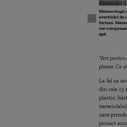
0
seconds
Volu
90%
Meteorologii 
avertizări de 
furtuni. Matee
vor compensa 
apă
"Am pentru gu
plasez. Ce a
La fel ca a
din cele 13 
plastic, hâr
nereciclabil
care primăr
proiect eur