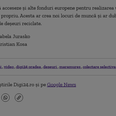
să acceseze și alte fonduri europene pentru realizarea
e propriu. Acesta ar crea noi locuri de muncă și ar du
e deșeuri reciclate.
zabela Jurasko
ristian Kosa
oi
video
digi24 oradea
deseuri
maramures
colectare selectiv
tirile Digi24.ro și pe
Google News