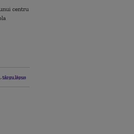
 unui centru
bla
a
târgu lăpuş