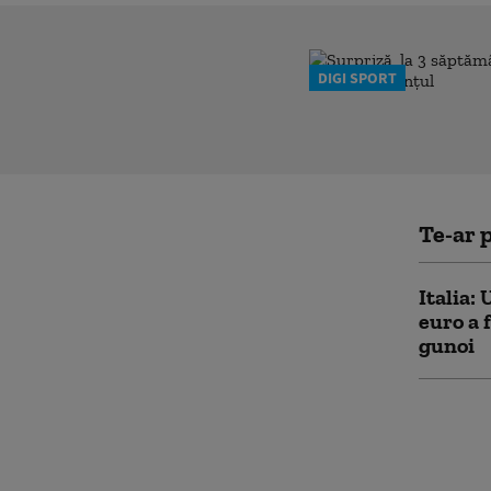
DIGI SPORT
Te-ar p
Italia: 
euro a 
gunoi
Noul ma
resturi
menajer