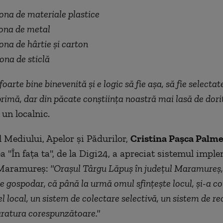
 tona de materiale plastice
 tona de metal
tona de hârtie și carton
tona de sticlă
 foarte bine binevenită și e logic să fie așa, să fie selectat
rimă, dar din păcate conștiința noastră mai lasă de dorit
un localnic.
l Mediului, Apelor și Pădurilor,
Cristina Paşca Palm
a "În faţa ta", de la Digi24, a apreciat sistemul impl
 Maramureș:
"Oraşul Târgu Lăpuş în judeţul Maramureş,
e gospodar, că până la urmă omul sfinţeşte locul, şi-a co
el local, un sistem de colectare selectivă, un sistem de rec
aratura corespunzătoare."