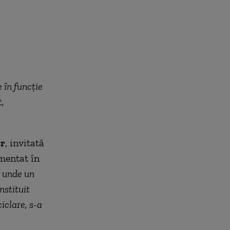
e în funcție
,
er
, invitată
ementat în
 unde un
nstituit
iclare, s-a