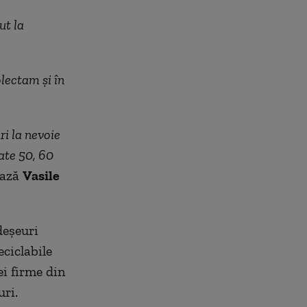
ut la
lectam și în
ri la nevoie
ate 50, 60
ează
Vasile
deșeuri
eciclabile
ei firme din
uri.