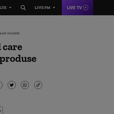
LIVE TV
LTE
LIVE FM
sunt reciclate
 care
e produse
e