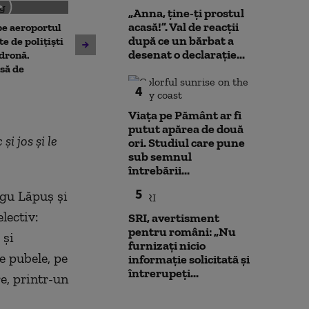
„Anna, ţine-ţi prostul
acasă!”. Val de reacții
 pe aeroportul
Societatea de Transport
după ce un bărbat a
Avertisment de
te de polițiști
București și-a cerut
desenat o declarație...
după scandalul
 dronă.
insolvența
pe cărbune: „B
să de
angajamentelo
4
poate avea con
financiare”
Viața pe Pământ ar fi
putut apărea de două
și jos și le
ori. Studiul care pune
sub semnul
întrebării...
5
rgu Lăpuș și
lectiv:
SRI, avertisment
pentru români: „Nu
 și
furnizați nicio
e pubele, pe
informație solicitată și
întrerupeți...
e, printr-un