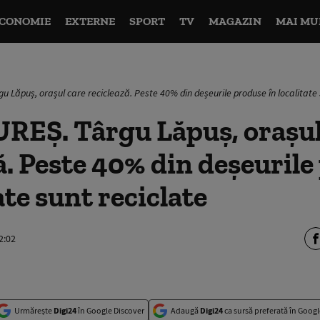
CONOMIE
EXTERNE
SPORT
TV
MAGAZIN
MAI MU
Lăpuș, orașul care reciclează. Peste 40% din deșeurile produse în localitate 
Ş. Târgu Lăpuș, orașul
ă. Peste 40% din deșeuril
ate sunt reciclate
2:02
Urmărește
Digi24
în Google Discover
Adaugă
Digi24
ca sursă preferată în Googl