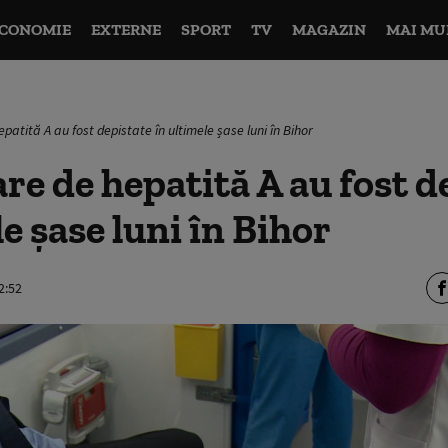
CONOMIE
EXTERNE
SPORT
TV
MAGAZIN
MAI MU
patită A au fost depistate în ultimele șase luni în Bihor
re de hepatită A au fost d
e șase luni în Bihor
2:52