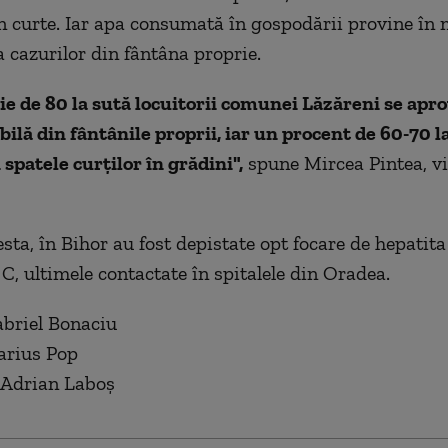
în curte. Iar apa consumată în gospodării provine în
a cazurilor din fântâna proprie.
ie de 80 la sută locuitorii comunei Lăzăreni se apr
bilă din fântânile proprii, iar un procent de 60-70 l
 spatele curţilor în grădini",
spune Mircea Pintea, v
sta, în Bihor au fost depistate opt focare de hepatita
 C, ultimele contactate în spitalele din Oradea.
abriel Bonaciu
arius Pop
 Adrian Laboş