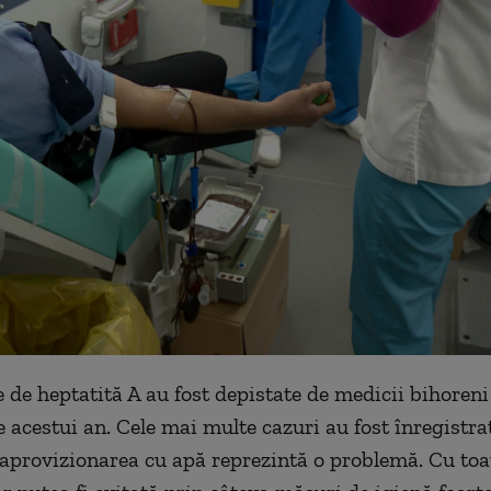
 de heptatită A au fost depistate de medicii bihoreni
le acestui an. Cele mai multe cazuri au fost înregistra
 aprovizionarea cu apă reprezintă o problemă. Cu toa