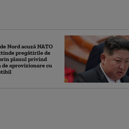
oriază din SUA expune
ul unui viitor scenariu
ar: atacul biologic
 de Nord acuză NATO
extinde pregătirile de
prin planul privind
 de aprovizionare cu
tibil
smentul FBI în urma
lor cibernetice care au
istemele de apă din
esa: posibil hackeri