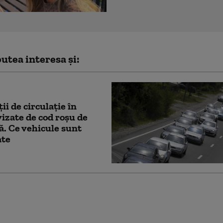
utea interesa și:
ii de circulaţie în
vizate de cod roşu de
ă. Ce vehicule sunt
ate
lipsa comandată prin
 Epidemia de