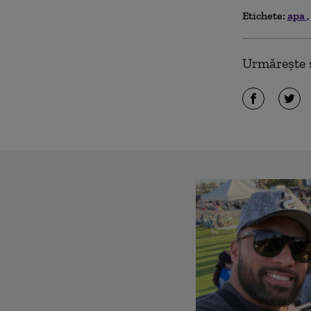
Etichete:
apa
Urmărește ș