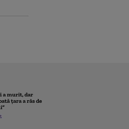
i a murit, dar
oată țara a râs de
i”
t