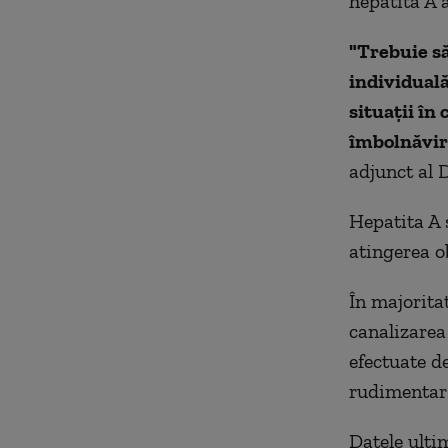
hepatita A 
"Trebuie să
individuală
situaţii în
îmbolnăviri
adjunct al 
Hepatita A 
atingerea o
În majorita
canalizarea
efectuate d
rudimentar 
Datele ulti