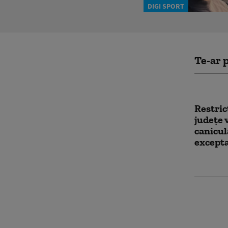
DIGI SPORT
Te-ar p
Restricţ
județe 
canicul
except
„Apoca
poștă”.