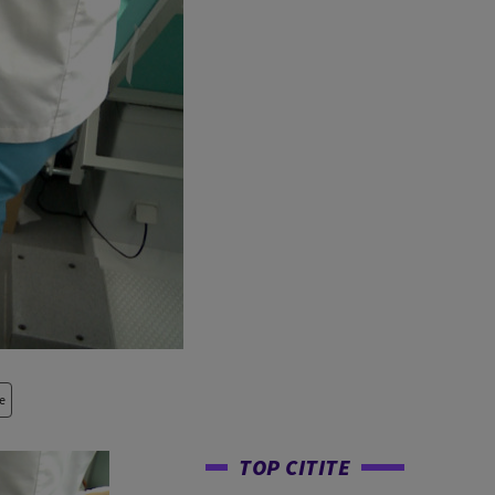
e
TOP CITITE