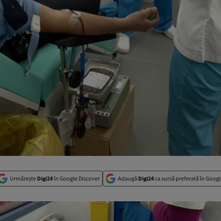
Urmărește
Digi24
în Google Discover
Adaugă
Digi24
ca sursă preferată în Googl