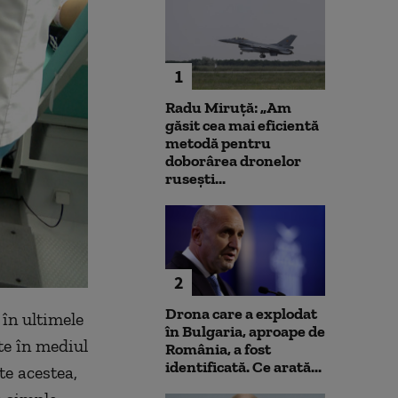
1
Radu Miruță: „Am
găsit cea mai eficientă
metodă pentru
doborârea dronelor
rusești...
2
Drona care a explodat
 în ultimele
în Bulgaria, aproape de
te în mediul
România, a fost
identificată. Ce arată...
te acestea,