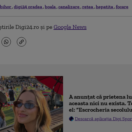
bihor
digi24 oradea
boala
canalizare
retea
hepatita
focare
tirile Digi24.ro și pe
Google News
A anunțat că prietena lu
aceasta nici nu exista. T
el: ”Escrocheria secolulu
Descarcă aplicația Digi Spor