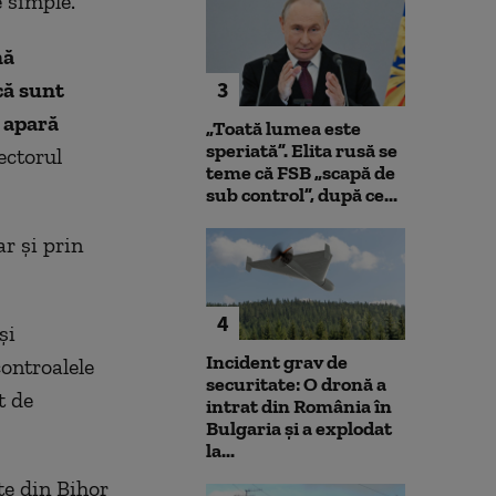
e simple.
nă
3
că sunt
ă apară
„Toată lumea este
speriată”. Elita rusă se
ectorul
teme că FSB „scapă de
sub control”, după ce...
r și prin
4
și
Incident grav de
controalele
securitate: O dronă a
t de
intrat din România în
Bulgaria şi a explodat
la...
ţe din Bihor