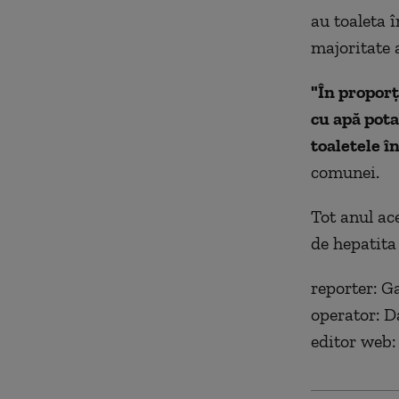
au toaleta 
majoritate 
"În proporţ
cu apă pota
toaletele în
comunei.
Tot anul ace
de hepatita
reporter: G
operator: D
editor web: