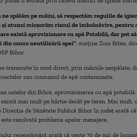
ar putea fi evitată prin câteva măsuri de igienă foart
 ne spălăm pe mâini, să respectăm regulile de igie
 şi atunci micşorăm riscul de îmbolnăvire, pentru 
 care există aprovizionare cu apă Potabilă, dar pot s
 din cauza neutilizării apei"
, susţine Zoia Bitea, dir
DSP Bihor.
se transmite în mod direct, prin mâinile nespălate, da
biectelor sau consumul de apă contaminate.
tea satelor din Bihor, aprovizionarea cu apă potabilă 
 există mai mult pe hârtie decât pe teren. Mai mult, 
e Direcția de Sănătate Publică Bihor în judeţ arată câ
este rezolvată problema apelor menajere.
mului recensământ arată că peste 70 de mii de locuin