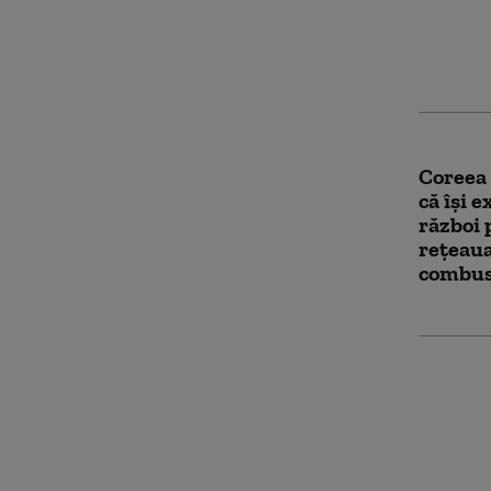
ciclosp
pericol
de coșm
Coreea
că își 
război 
rețeaua
combus
Averti
atacuri
vizat s
SUA. Pr