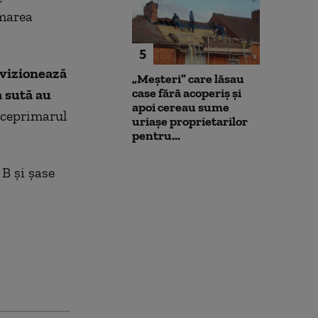
 marea
5
ovizionează
„Meșteri” care lăsau
case fără acoperiș și
a sută au
apoi cereau sume
iceprimarul
uriașe proprietarilor
pentru...
 B şi şase