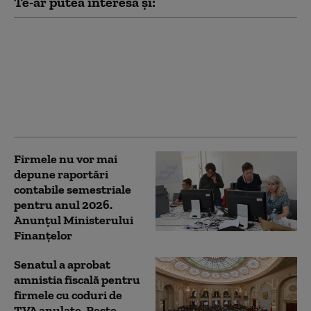
Te-ar putea interesa și:
Peste 3.100 de firme și
PFA au intrat în
insolvență în primele
cinci luni din 2026.
București conduce
clasamentul
Firmele nu vor mai
depune raportări
contabile semestriale
pentru anul 2026.
Anunțul Ministerului
Finanțelor
Senatul a aprobat
amnistia fiscală pentru
firmele cu coduri de
TVA anulate. Peste