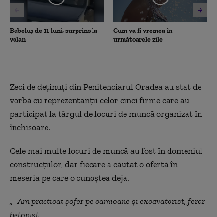
Bebeluș de 11 luni, surprins la
Cum va fi vremea în
volan
următoarele zile
Zeci de deţinuţi din Penitenciarul Oradea au stat de
vorbă cu reprezentanţii celor cinci firme care au
participat la târgul de locuri de muncă organizat în
închisoare.
Cele mai multe locuri de muncă au fost în domeniul
construcţiilor, dar fiecare a căutat o ofertă în
meseria pe care o cunoştea deja.
„- Am practicat şofer pe camioane şi excavatorist, ferar
betonist.