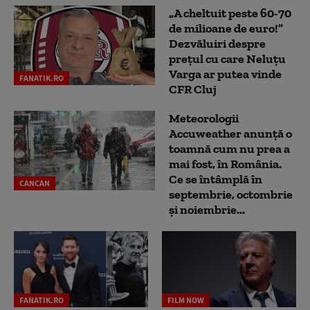
„A cheltuit peste 60-70
de milioane de euro!”
Dezvăluiri despre
prețul cu care Neluțu
Varga ar putea vinde
FANATIK.RO
CFR Cluj
Meteorologii
Accuweather anunță o
toamnă cum nu prea a
mai fost, în România.
Ce se întâmplă în
CANCAN
septembrie, octombrie
și noiembrie...
FANATIK.RO
FILM NOW