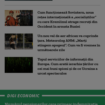
Cum funcționează Sovintern, noua
rețea internațională a „socialiștilor”
cu care Kremlinul atrage recruți din
Occident în armata Rusiei
Un nou val de aer african va cuprinde
țara. Meteorolog ANM: „Marți
atingem apogeul”. Cum va fi vremea în
următoarele zile
Topul serviciilor de informații din
Europa. Cum arată ierarhia țărilor cu
cei mai buni spioni și de ce Ucraina a
urcat spectaculos
DIGI ECONOMIC
Numărul pensionarilor care primesc indemnizaţie