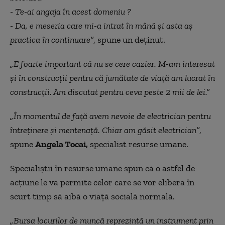
- Te-ai angaja în acest domeniu ?
- Da, e meseria care mi-a intrat în mână şi asta aş
practica în continuare”
, spune un deţinut.
„E foarte important că nu se cere cazier. M-am interesat
şi în construcţii pentru că jumătate de viaţă am lucrat în
construcţii. Am discutat pentru ceva peste 2 mii de lei.”
„În momentul de faţă avem nevoie de electrician pentru
întreţinere şi mentenaţă. Chiar am găsit electrician”
,
spune
Angela Tocai,
specialist resurse umane.
Specialiştii în resurse umane spun că o astfel de
acţiune le va permite celor care se vor elibera în
scurt timp să aibă o viaţă socială normală.
„Bursa locurilor de muncă reprezintă un instrument prin