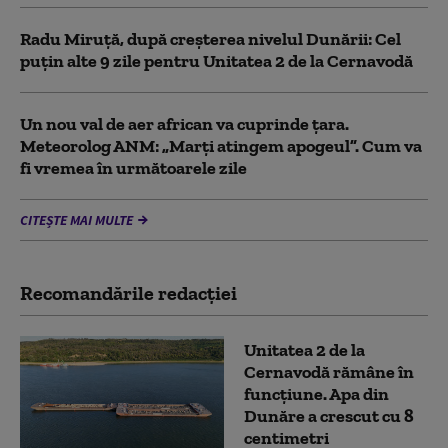
Radu Miruță, după creșterea nivelul Dunării: Cel
puțin alte 9 zile pentru Unitatea 2 de la Cernavodă
Un nou val de aer african va cuprinde țara.
Meteorolog ANM: „Marți atingem apogeul”. Cum va
fi vremea în următoarele zile
CITEȘTE MAI MULTE
Recomandările redacţiei
Unitatea 2 de la
Cernavodă rămâne în
funcțiune. Apa din
Dunăre a crescut cu 8
centimetri