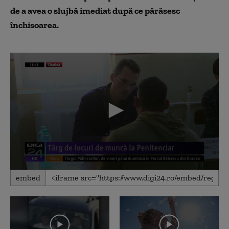
de a avea o slujbă imediat după ce părăsesc
închisoarea.
0
embed
seconds
of
1
minute,
36
seconds