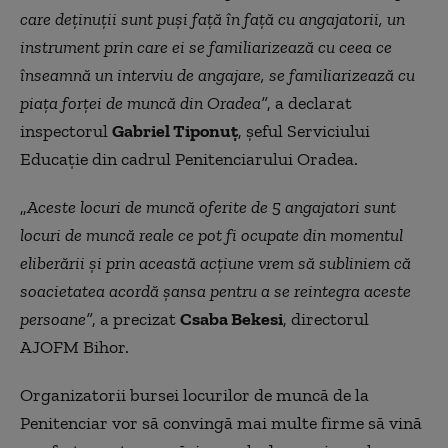
care deţinuţii sunt puşi faţă în faţă cu angajatorii, un
instrument prin care ei se familiarizează cu ceea ce
înseamnă un interviu de angajare, se familiarizează cu
piaţa forţei de muncă din Oradea”
, a declarat
inspectorul
Gabriel Tiponuţ
, şeful Serviciului
Educaţie din cadrul Penitenciarului Oradea.
„
Aceste locuri de muncă oferite de 5 angajatori sunt
locuri de muncă reale ce pot fi ocupate din momentul
eliberării şi prin această acţiune vrem să subliniem că
soacietatea acordă şansa pentru a se reintegra aceste
persoane”
, a precizat
Csaba Bekesi
, directorul
AJOFM Bihor.
Organizatorii bursei locurilor de muncă de la
Penitenciar vor să convingă mai multe firme să vină