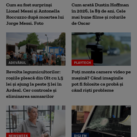
Cum au fost surprinși
Cum arată Dustin Hoffman
Lionel Messi și Antonella
în 2026, la 89 de ani. Cele
Roccuzzo după moartea lui
mai bune filme și rolurile
Jorge Messi. Foto
de Oscar
ADEVĂRUL
PLAYTECH
Revolta legumicultorilor:
Poți monta camere video pe
roșiile pleacă din Olt cu 1,5
mașină? Când imaginile
lei și ajung la peste 5 lei în
pot fi folosite ca probă și
Ardeal. Cer controale și
când riști probleme
eliminarea samsarilor
NEWSWEEK
DIGI FM