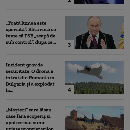
„Toată lumea este
speriată”. Elita rusă se
teme că FSB „scapă de
sub control”, după ce...
3
Incident grav de
securitate: O dronă a
intrat din România în
Bulgaria şi a explodat
4
la...
„Meșteri” care lăsau
case fără acoperiș și
apoi cereau sume
uriașe proprietarilor