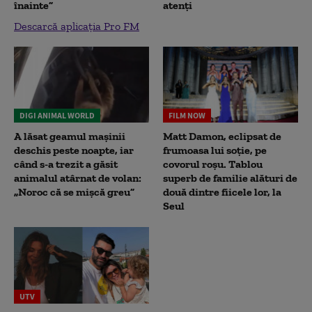
înainte”
atenți
Descarcă aplicația Pro FM
DIGI ANIMAL WORLD
FILM NOW
A lăsat geamul mașinii
Matt Damon, eclipsat de
deschis peste noapte, iar
frumoasa lui soție, pe
când s-a trezit a găsit
covorul roșu. Tablou
animalul atârnat de volan:
superb de familie alături de
„Noroc că se mișcă greu”
două dintre fiicele lor, la
Seul
UTV