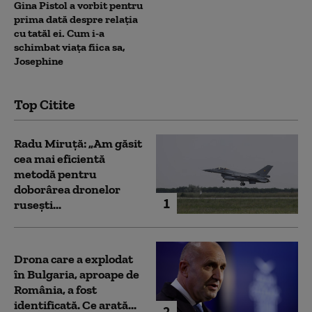
Gina Pistol a vorbit pentru
prima dată despre relația
cu tatăl ei. Cum i-a
schimbat viața fiica sa,
Josephine
Top Citite
Radu Miruță: „Am găsit
cea mai eficientă
metodă pentru
doborârea dronelor
1
rusești...
Drona care a explodat
în Bulgaria, aproape de
România, a fost
identificată. Ce arată...
2