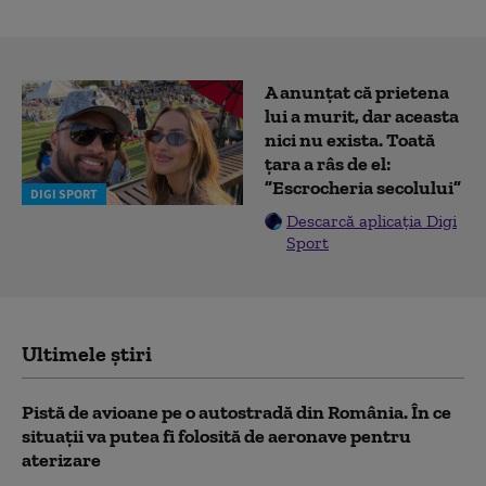
A anunțat că prietena
lui a murit, dar aceasta
nici nu exista. Toată
țara a râs de el:
”Escrocheria secolului”
DIGI SPORT
Descarcă aplicația Digi
Sport
Ultimele știri
Pistă de avioane pe o autostradă din România. În ce
situații va putea fi folosită de aeronave pentru
aterizare