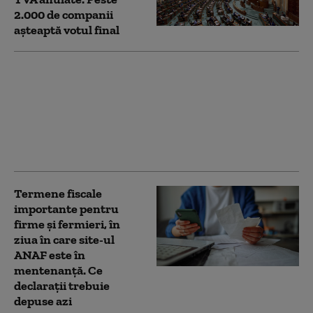
2.000 de companii
așteaptă votul final
Cum a ajuns limbajul
secret al prizonierilor
din lagărele sovietice
să fie vorbit astăzi de
milioane de oameni pe
internet
Termene fiscale
importante pentru
firme și fermieri, în
ziua în care site-ul
ANAF este în
mentenanță. Ce
declarații trebuie
depuse azi