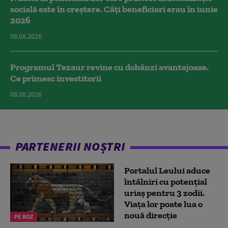
socială este în creștere. Câți beneficiari erau în iunie
2026
08.08.2026
Programul Tezaur revine cu dobânzi avantajoase.
Ce primesc investitorii
08.08.2026
PARTENERII NOȘTRI
Portalul Leului aduce
întâlniri cu potențial
uriaș pentru 3 zodii.
Viața lor poate lua o
nouă direcție
PE ROZ