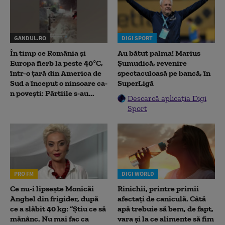
GANDUL.RO
DIGI SPORT
În timp ce România și
Au bătut palma! Marius
Europa fierb la peste 40°C,
Șumudică, revenire
într-o țară din America de
spectaculoasă pe bancă, în
Sud a început o ninsoare ca-
SuperLigă
n povești: Pârtiile s-au...
Descarcă aplicația Digi
Sport
PRO FM
DIGI WORLD
Ce nu-i lipsește Monicăi
Rinichii, printre primii
Anghel din frigider, după
afectați de caniculă. Câtă
ce a slăbit 40 kg: “Știu ce să
apă trebuie să bem, de fapt,
mănânc. Nu mai fac ca
vara și la ce alimente să fim