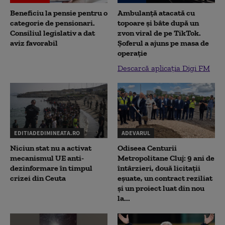
Beneficiu la pensie pentru o
Ambulanță atacată cu
categorie de pensionari.
topoare și bâte după un
Consiliul legislativ a dat
zvon viral de pe TikTok.
aviz favorabil
Șoferul a ajuns pe masa de
operație
Descarcă aplicația Digi FM
EDITIADEDIMINEATA.RO
ADEVARUL
Niciun stat nu a activat
Odiseea Centurii
mecanismul UE anti-
Metropolitane Cluj: 9 ani de
dezinformare în timpul
întârzieri, două licitații
crizei din Ceuta
eșuate, un contract reziliat
și un proiect luat din nou
la...