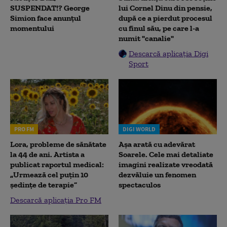
SUSPENDAT!? George
lui Cornel Dinu din pensie,
Simion face anunțul
după ce a pierdut procesul
momentului
cu finul său, pe care l-a
numit "canalie"
Descarcă aplicația Digi
Sport
PRO FM
DIGI WORLD
Lora, probleme de sănătate
Așa arată cu adevărat
la 44 de ani. Artista a
Soarele. Cele mai detaliate
publicat raportul medical:
imagini realizate vreodată
„Urmează cel puțin 10
dezvăluie un fenomen
ședințe de terapie”
spectaculos
Descarcă aplicația Pro FM