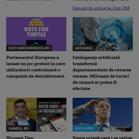
Descarcă aplicația Digi FM
EDITIADEDIMINEATA.RO
ADEVARUL
Parlamentul European a
Inteligența artificială
lansat un joc gratuit în care
transformă
utilizatorii controlează o
departamentele de resurse
campanie de dezinformare
umane. Milioane de locuri
de muncă ar putea fi
afectate
GANDUL.RO
DIGI SPORT
Nicușor Dan,
Suma uriașă care i se reține