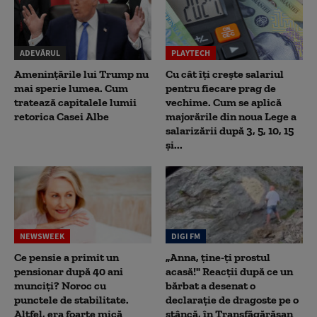
ADEVĂRUL
PLAYTECH
Amenințările lui Trump nu
Cu cât îți crește salariul
mai sperie lumea. Cum
pentru fiecare prag de
tratează capitalele lumii
vechime. Cum se aplică
retorica Casei Albe
majorările din noua Lege a
salarizării după 3, 5, 10, 15
și...
NEWSWEEK
DIGI FM
Ce pensie a primit un
„Anna, ţine-ţi prostul
pensionar după 40 ani
acasă!" Reacţii după ce un
munciți? Noroc cu
bărbat a desenat o
punctele de stabilitate.
declaraţie de dragoste pe o
Altfel, era foarte mică
stâncă, în Transfăgărăşan