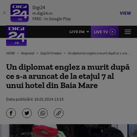
Digi24
VIEW
m.digi24.ro
FREE - In Google Play
LIVE TV
LIVE FM
HOME
Regional
Digi24 Oradea
Un diplomat englez a murit după ce s-a aruncat de la etajul 7 al unui hotel din Baia Mare
Un diplomat englez a murit după
ce s-a aruncat de la etajul 7 al
unui hotel din Baia Mare
Data publicării:
16.01.2014 13:15