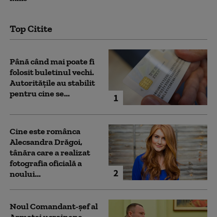
Top Citite
Până când mai poate fi
folosit buletinul vechi.
Autoritățile au stabilit
pentru cine se...
1
Cine este românca
Alecsandra Drăgoi,
tânăra care a realizat
fotografia oficială a
2
noului...
Noul Comandant-șef al
Armatei ucrainene