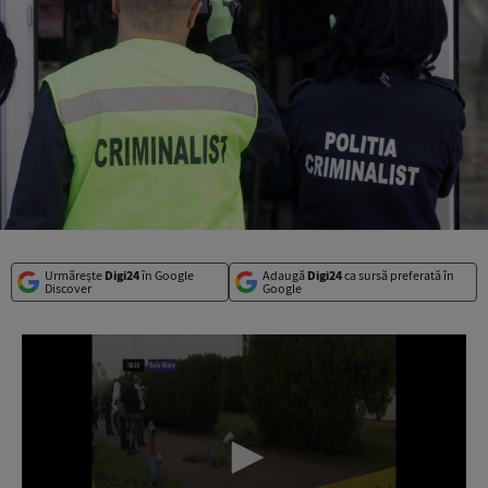
Urmărește
Digi24
în Google
Adaugă
Digi24
ca sursă preferată în
Discover
Google