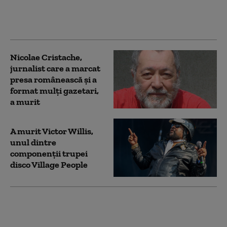
alungată de mai multe
ori din zona unui hotel
din Poiană
Nicolae Cristache,
jurnalist care a marcat
presa românească și a
format mulți gazetari,
a murit
A murit Victor Willis,
unul dintre
componenţii trupei
disco Village People
Tragedie în familia
fotbalistului
argentinian Lucas