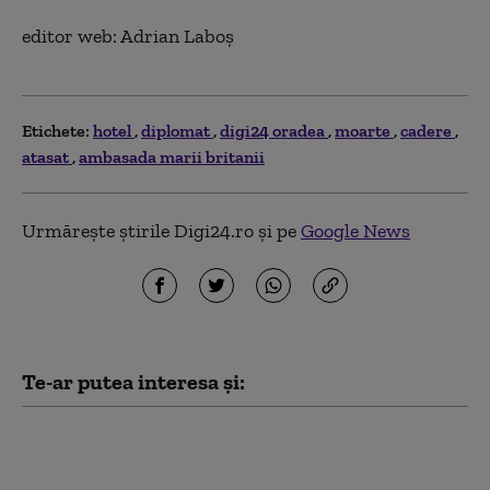
editor web: Adrian Laboş
Etichete:
hotel
diplomat
digi24 oradea
moarte
cadere
atasat
ambasada marii britanii
Urmărește știrile Digi24.ro și pe
Google News
Te-ar putea interesa și:
Ursoaică împuşcată în
Braşov, după ce fusese