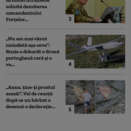
solicită demiterea
comandantului
3
Forțelor...
„Nu am mai văzut
niciodată așa ceva”:
Rusia a doborât o dronă
portugheză rară și o
4
va...
„Anna, ţine-ţi prostul
acasă!”. Val de reacții
după ce un bărbat a
desenat o declarație...
5