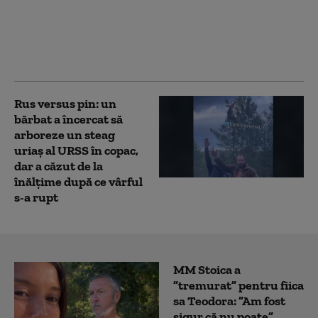
Trejo: soția și cei doi
copii au murit în
cutremurul din
Venezuela
Rus versus pin: un
bărbat a încercat să
arboreze un steag
uriaș al URSS în copac,
dar a căzut de la
înălțime după ce vârful
s-a rupt
MM Stoica a
”tremurat” pentru fiica
sa Teodora: ”Am fost
sigur că nu poate”