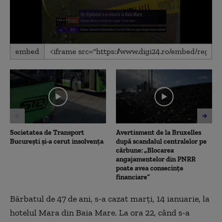
0
embed
seconds
of
1
minute,
15
seconds
Societatea de Transport
Avertisment de la Bruxelles
București și-a cerut insolvența
după scandalul centralelor pe
cărbune: „Blocarea
angajamentelor din PNRR
poate avea consecințe
financiare”
Bărbatul de 47 de ani, s-a cazat marţi, 14 ianuarie, la
hotelul Mara din Baia Mare. La ora 22, când s-a