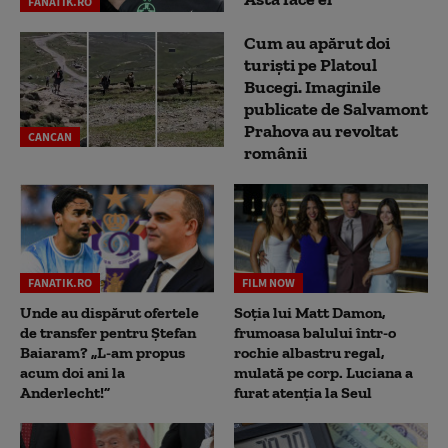
FANATIK.RO
Cum au apărut doi
turiști pe Platoul
Bucegi. Imaginile
publicate de Salvamont
Prahova au revoltat
CANCAN
românii
FANATIK.RO
FILM NOW
Unde au dispărut ofertele
Soția lui Matt Damon,
de transfer pentru Ștefan
frumoasa balului într-o
Baiaram? „L-am propus
rochie albastru regal,
acum doi ani la
mulată pe corp. Luciana a
Anderlecht!”
furat atenția la Seul