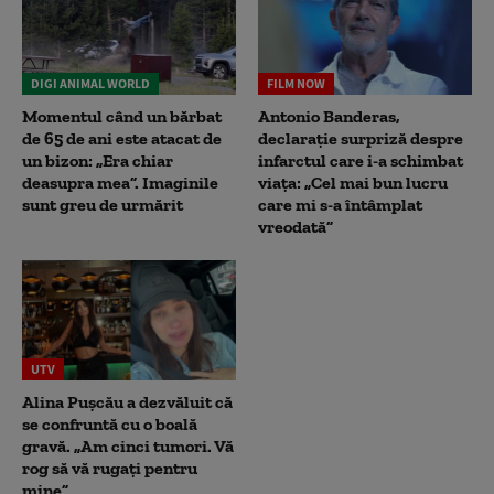
DIGI ANIMAL WORLD
FILM NOW
Momentul când un bărbat
Antonio Banderas,
de 65 de ani este atacat de
declarație surpriză despre
un bizon: „Era chiar
infarctul care i-a schimbat
deasupra mea”. Imaginile
viața: „Cel mai bun lucru
sunt greu de urmărit
care mi s-a întâmplat
vreodată”
UTV
Alina Pușcău a dezvăluit că
se confruntă cu o boală
gravă. „Am cinci tumori. Vă
rog să vă rugați pentru
mine”