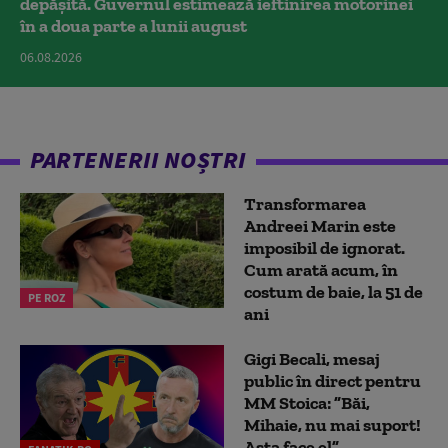
depășită. Guvernul estimează ieftinirea motorinei
în a doua parte a lunii august
06.08.2026
PARTENERII NOȘTRI
Transformarea
Andreei Marin este
imposibil de ignorat.
Cum arată acum, în
costum de baie, la 51 de
PE ROZ
ani
Gigi Becali, mesaj
public în direct pentru
MM Stoica: ”Băi,
Mihaie, nu mai suport!
Asta face el”