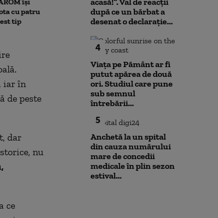
acasă!”. Val de reacții
TAROM își
fi afectată de l
vor compensa lipsa acută” de
după ce un bărbat a
ota cu patru
consum”
apă
desenat o declarație...
est tip
4
ire
Viața pe Pământ ar fi
oală.
putut apărea de două
 iar în
ori. Studiul care pune
sub semnul
lă de peste
întrebării...
5
t, dar
Anchetă la un spital
din cauza numărului
storice, nu
mare de concedii
,
medicale în plin sezon
estival...
a ce