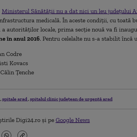
,
Ministerul Sănătăţii nu a dat nici un leu judeţului 
infrastructura medicală. În aceste condiţii, cu toată 
i a autorităţilor locale, prima secţie nouă va fi inaug
e în anul 2016
. Pentru celelalte nu s-a stabilit încă
an Codre
isti Kovacs
 Călin Țenche
d
spitale arad
spitalul clinic judeţean de urgenţă arad
tirile Digi24.ro și pe
Google News