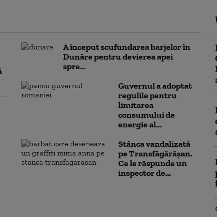
A început scufundarea barjelor în
Dunăre pentru devierea apei
spre...
ă
Guvernul a adoptat
regulile pentru
limitarea
consumului de
energie al...
Stânca vandalizată
pe Transfăgărășan.
Ce le răspunde un
inspector de...