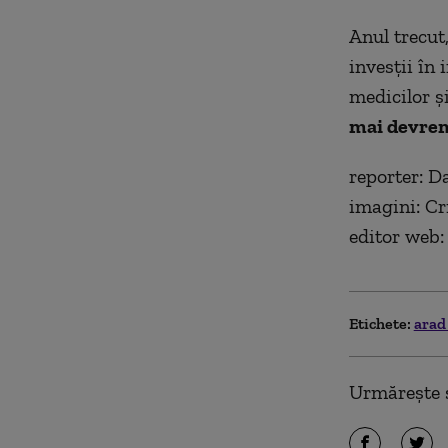
Anul trecut
invesţii în 
medicilor ş
mai devrem
reporter: D
imagini: Cr
editor web:
Etichete:
ara
Urmărește ș