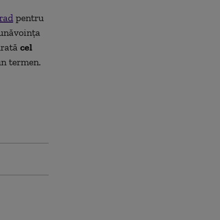
Arad
pentru
bunăvoinţa
urată
cel
 un termen.