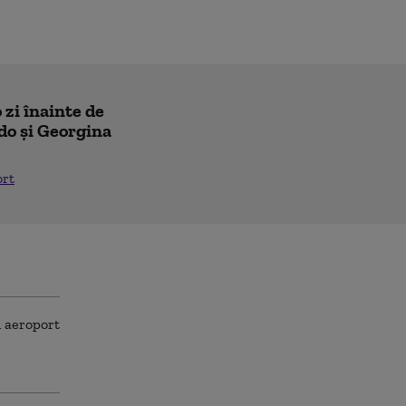
 zi înainte de
do și Georgina
ort