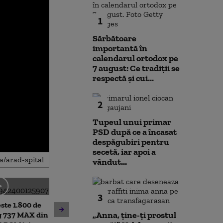
1
Sărbătoare
importantă în
calendarul ortodox pe
7 august: Ce tradiții se
respectă și cui...
2
Tupeul unui primar
PSD după ce a încasat
despăgubiri pentru
secetă, iar apoi a
vândut...
3
Meteorologii au emis noi
este 1.800 de
Cristian Bușoi,
avertizări de caniculă și
„Anna, ţine-ţi prostul
g 737 MAX din
energetică: „Po
furtuni. Mateescu: Ploile „nu