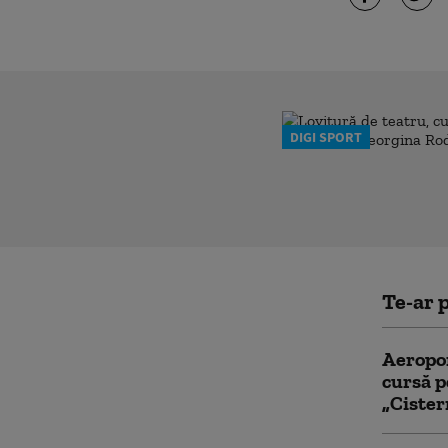
DIGI SPORT
Te-ar p
Aeropor
cursă p
„Cister