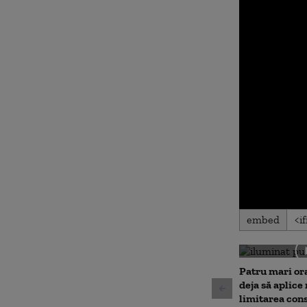
0
embed
seconds
of
0
seconds
Volu
90%
Patru mari or
deja să aplice
limitarea con