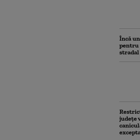
Patru m
măsuri
curent 
Încă u
pentru 
stradal
Șarpe d
curtea 
Cum exp
acestor
Restricţ
județe 
canicul
except