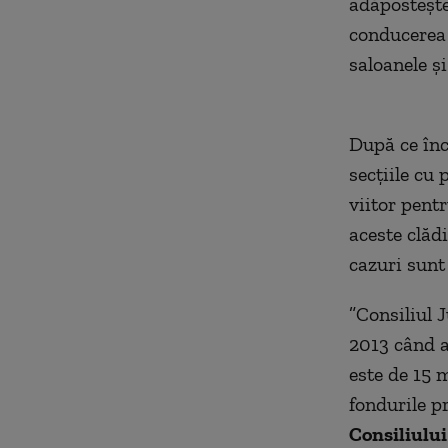
adăposteşt
conducerea 
saloanele și
După ce înc
secţiile cu
viitor pentr
aceste clăd
cazuri sunt 
”Consiliul 
2013 când a
este de 15 m
fondurile p
Consiliulu