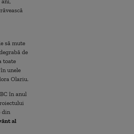
 ani,
grăvească
de să mute
i degrabă de
a toate
 în unele
dora Olariu.
TBC în anul
roiectului
e din
vânt al