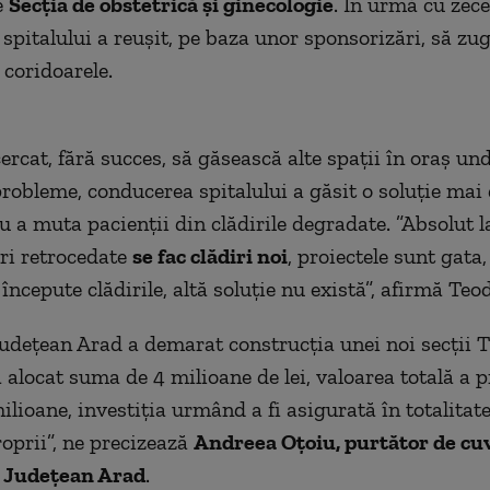
e
Secţia de obstetrică şi ginecologie
. În urmă cu zece
spitalului a reuşit, pe baza unor sponsorizări, să zu
 coridoarele.
ercat, fără succes, să găsească alte spaţii în oraş un
 probleme, conducerea spitalului a găsit o soluţie ma
u a muta pacienţii din clădirile degradate. ”Absolut l
iri retrocedate
se fac clădiri noi
, proiectele sunt gata,
începute clădirile, altă soluţie nu există”, afirmă Teo
Judeţean Arad a demarat construcţia unei noi secţii 
 alocat suma de 4 milioane de lei, valoarea totală a p
ilioane, investiţia urmând a fi asigurată în totalitat
roprii”, ne precizează
Andreea Oţoiu, purtător de cu
i Judeţean Arad
.