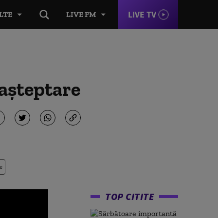
LIVE TV
LTE
LIVE FM
 aşteptare
e
TOP CITITE