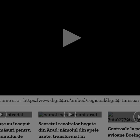
me
așe au început
Secretul recoltelor bogate
Controale la p
 măsuri pentru
din Arad: nămolul din apele
avioane Boein
sumului de
uzate, transformat în