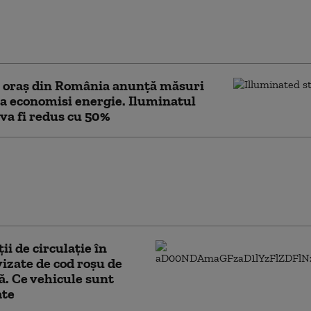
ari orașe au început deja să aplice
 pentru limitarea consumului de
electric. Ce va face Capitala
n oraș din România anunță măsuri
a economisi energie. Iluminatul
 va fi redus cu 50%
e un metru, găsit în
unei familii din Arad.
lică biologii apariția
 animale în gospodării
ii de circulaţie în
vizate de cod roşu de
ă. Ce vehicule sunt
ate