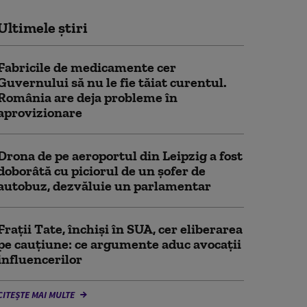
Ultimele știri
Fabricile de medicamente cer
Guvernului să nu le fie tăiat curentul.
România are deja probleme în
aprovizionare
Drona de pe aeroportul din Leipzig a fost
doborâtă cu piciorul de un şofer de
autobuz, dezvăluie un parlamentar
Frații Tate, închiși în SUA, cer eliberarea
pe cauțiune: ce argumente aduc avocații
influencerilor
CITEȘTE MAI MULTE