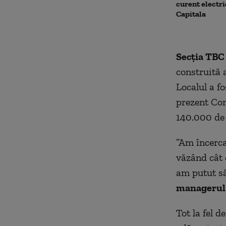
curent electri
Capitala
Secţia TBC
construită 
Localul a f
prezent Con
140.000 de 
”Am încercat
văzând cât 
am putut să
managerul 
Tot la fel d