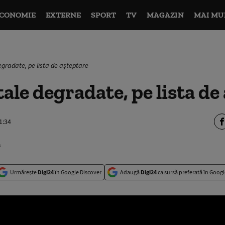
CONOMIE
EXTERNE
SPORT
TV
MAGAZIN
MAI MU
egradate, pe lista de aşteptare
tale degradate, pe lista de
1:34
Urmărește
Digi24
în Google Discover
Adaugă
Digi24
ca sursă preferată în Googl