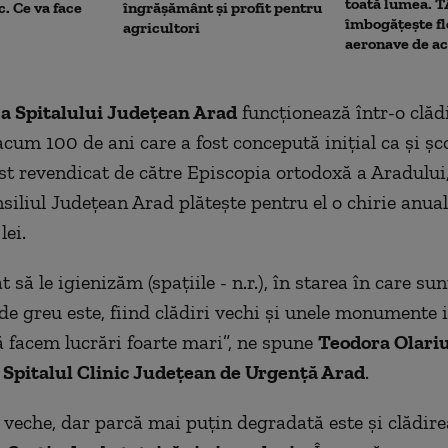
toată lumea. 
c. Ce va face
îngrășământ și profit pentru
îmbogățește fl
agricultori
aeronave de ac
 a Spitalului Judeţean Arad
funcţionează într-o clăd
acum 100 de ani care a fost concepută iniţial ca şi şc
ost revendicat de către Episcopia ortodoxă a Aradului,
siliul Judeţean Arad plăteşte pentru el o chirie anua
lei.
 să le igienizăm (spațiile - n.r.), în starea în care sun
de greu este, fiind clădiri vechi şi unele monumente i
 facem lucrări foarte mari”, ne spune
Teodora Olariu
Spitalul Clinic Judeţean de Urgenţă Arad
.
e veche, dar parcă mai puţin degradată este şi clădire