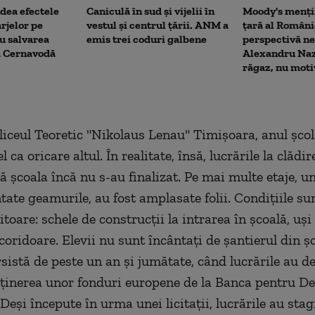
dea efectele
Caniculă în sud și vijelii în
Moody's menți
rjelor pe
vestul și centrul țării. ANM a
țară al Români
u salvarea
emis trei coduri galbene
perspectivă ne
la Cernavodă
Alexandru Naz
răgaz, nu moti
 liceul Teoretic "Nikolaus Lenau" Timișoara, anul școl
l ca oricare altul. În realitate, însă, lucrările la clădi
ă şcoala încă nu s-au finalizat. Pe mai multe etaje, u
tate geamurile, au fost amplasate folii. Condițiile su
itoare: schele de construcții la intrarea în școală, uși 
coridoare. Elevii nu sunt încântaţi de şantierul din şc
rsistă de peste un an şi jumătate, când lucrările au 
ținerea unor fonduri europene de la Banca pentru De
Deși începute în urma unei licitații, lucrările au sta