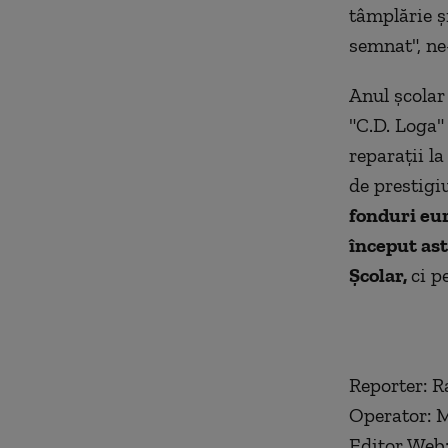
tâmplărie ș
semnat", ne
Anul școlar
"C.D. Loga" 
reparații la
de prestigi
fonduri eur
început ast
Școlar,
ci p
Reporter: R
Operator: 
Editor Web