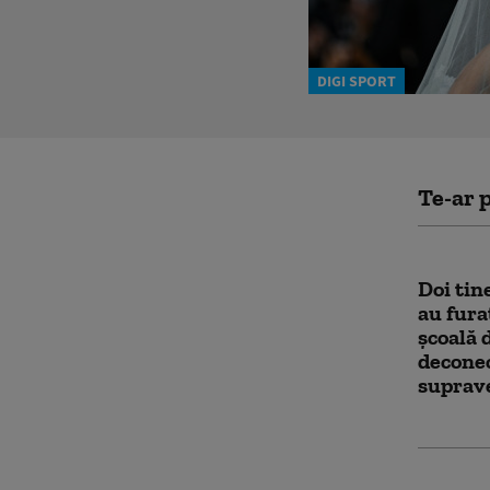
DIGI SPORT
Te-ar p
Doi tin
au fura
şcoală 
deconec
suprav