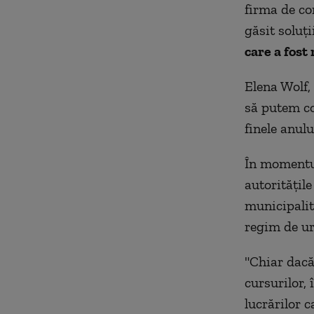
firma de con
găsit soluți
care a fost
Elena Wolf,
să putem co
finele anul
În momentul
autoritățile
municipalită
regim de ur
"Chiar dacă
cursurilor,
lucrărilor 