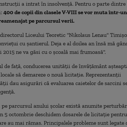
strucții a intrat în insolvență. Pentru o parte dintre 
i:
400 de copii din clasele V-VIII se vor muta într-u
 reamenajat pe parcursul verii.
 directorul Liceului Teoretic "Nikolaus Lenau" Timișo
nviețui cu șantierul. Deja e al doilea an însă mă gân
ui 2015 ne va găsi cu o școală mai frumoasă".
 de față, conducerea unității de învâțământ așteapt
 locale să demareze o nouă licitație. Reprezentanții
ții dau asigurări că evaluarea caietelor de sarcini se
gență.
 pe parcursul anului școlar există anumite perturbăr
 în 5 octombrie deschidem dosarele de licitație pentr
care au mai rămas. Principalele probleme sunt legate 