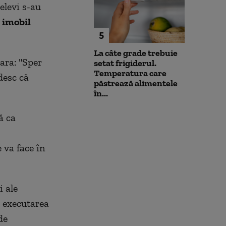
elevi s-au
n imobil
5
La câte grade trebuie
ara: "Sper
setat frigiderul.
Temperatura care
desc că
păstrează alimentele
în...
ă ca
 va face în
i ale
u executarea
de