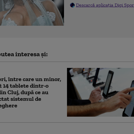
Descarcă aplicația Digi Spor
utea interesa și:
eri, între care un minor,
t 14 tablete dintr-o
din Cluj, după ce au
tat sistemul de
eghere