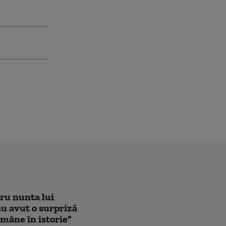
tru nunta lui
au avut o surpriză
mâne în istorie”