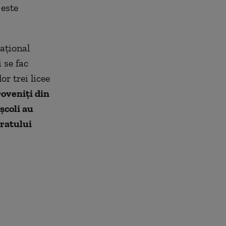
 este
Național
 se fac
or trei licee
roveniți din
 școli au
oratului