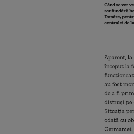
Când se vor ve
scufundării ba
Dunăre, pentr
centralei de 
Aparent, la
început la fe
funcționeaz
au fost mon
de a fi prim
distruşi pe 
Situația pe
odată cu ob
Germaniei. 