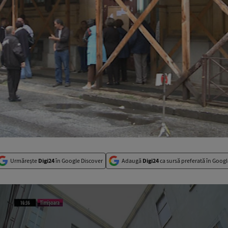
Urmărește
Digi24
în Google Discover
Adaugă
Digi24
ca sursă preferată în Googl