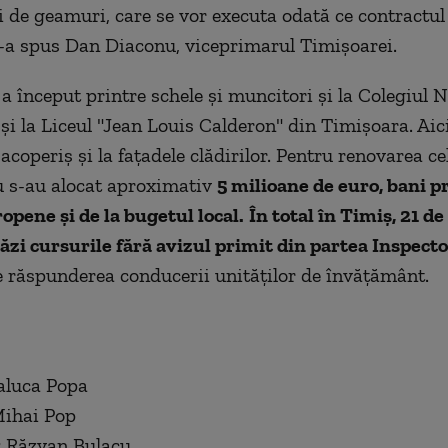
i de geamuri, care se vor executa odată ce contractul
-a spus Dan Diaconu, viceprimarul Timișoarei.
 a început printre schele şi muncitori şi la Colegiul 
și la Liceul "Jean Louis Calderon" din Timișoara. Aici
 acoperiș și la fațadele clădirilor. Pentru renovarea cel
u s-au alocat aproximativ
5 milioane de euro, bani p
opene și de la bugetul local.
În total în Timiș, 21 de
ăzi cursurile fără avizul primit din partea Inspect
e răspunderea conducerii unităților de învățământ.
aluca Popa
Mihai Pop
: Răzvan Bulacu