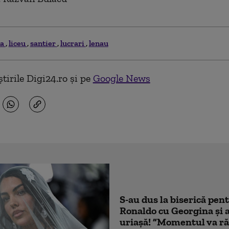
la
liceu
santier
lucrari
lenau
tirile Digi24.ro și pe
Google News
S-au dus la biserică pen
Ronaldo cu Georgina și 
uriașă! ”Momentul va ră