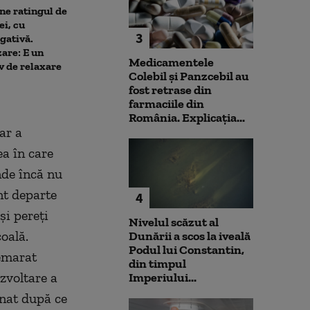
ne ratingul de
De ce nu ajută ploile de vară
Nicușor Dan sp
ei, cu
la diminuarea secetei.
că România își
3
gativă.
Climatolog: Sunt distribuite
obiectivul trece
are: E un
neuniform și nu acolo unde
moneda euro: „
Medicamentele
v de relaxare
este nevoie mai mare
de durată care
Colebil și Panzcebil au
prioritizat”
fost retrase din
farmaciile din
România. Explicația...
ar a
rea în care
nde încă nu
nt departe
4
şi pereţi
Nivelul scăzut al
oală.
Dunării a scos la iveală
Podul lui Constantin,
demarat
din timpul
zvoltare a
Imperiului...
gnat după ce