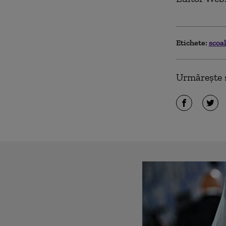
Etichete:
scoa
Urmărește ș