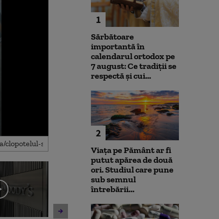
1
Sărbătoare
importantă în
calendarul ortodox pe
7 august: Ce tradiții se
respectă și cui...
2
Viața pe Pământ ar fi
putut apărea de două
ori. Studiul care pune
sub semnul
întrebării...