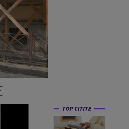
e
TOP CITITE