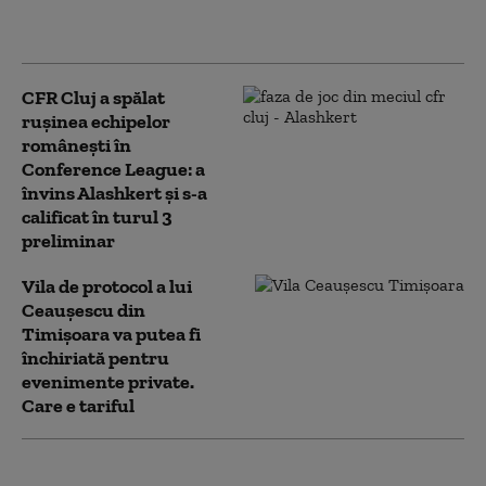
Severin şi Timiş, a fost mobilizat un
elicopter
CFR Cluj a spălat
ruşinea echipelor
româneşti în
Conference League: a
învins Alashkert şi s-a
calificat în turul 3
preliminar
Vila de protocol a lui
Ceauşescu din
Timișoara va putea fi
închiriată pentru
evenimente private.
Care e tariful
Scumpirile taie pofta