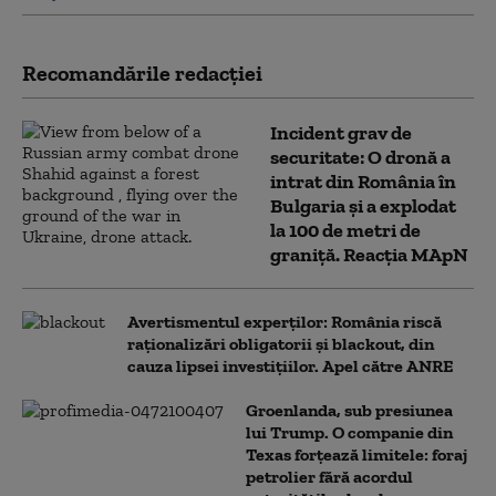
Recomandările redacţiei
Incident grav de
securitate: O dronă a
intrat din România în
Bulgaria şi a explodat
la 100 de metri de
graniţă. Reacția MApN
Avertismentul experților: România riscă
raționalizări obligatorii și blackout, din
cauza lipsei investițiilor. Apel către ANRE
Groenlanda, sub presiunea
lui Trump. O companie din
Texas forțează limitele: foraj
petrolier fără acordul