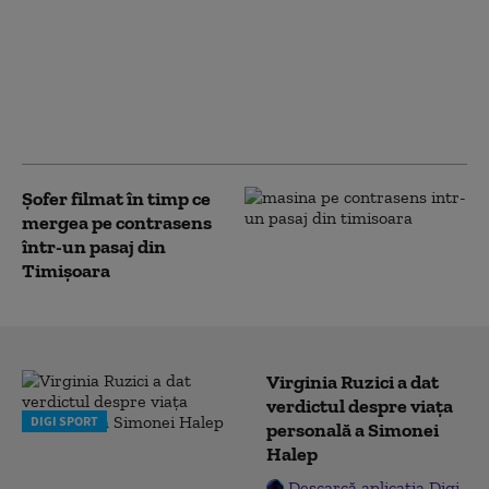
de ieșit în oraș.
Vânzările în
restaurante au scăzut
chiar și cu 50%:
„Clienții împart o
porție la două farfurii”
Șofer filmat în timp ce
mergea pe contrasens
într-un pasaj din
Timișoara
Virginia Ruzici a dat
verdictul despre viața
DIGI SPORT
personală a Simonei
Halep
Descarcă aplicația Digi