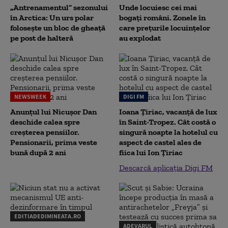
„Antrenamentul” sezonului
Unde locuiesc cei mai
în Arctica: Un urs polar
bogați români. Zonele în
folosește un bloc de gheață
care prețurile locuințelor
pe post de halteră
au explodat
NEWSWEEK
DIGI FM
Anunțul lui Nicușor Dan
Ioana Țiriac, vacanță de lux
deschide calea spre
în Saint-Tropez. Cât costă o
creșterea pensiilor.
singură noapte la hotelul cu
Pensionarii, prima veste
aspect de castel ales de
bună după 2 ani
fiica lui Ion Țiriac
Descarcă aplicația Digi FM
EDITIADEDIMINEATA.RO
ADEVARUL