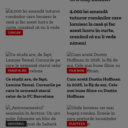
4.000 lei amendă
tuturor românilor care
locuiesc la casă și fac
acest lucru în curte,
CANCAN
crezând că nu îi vede
nimeni
FANATIK.RO
FILM NOW
Ce studii are, de fapt,
Cum arată Dustin Hoffman
Lamine Yamal. Cursurile pe
în 2026, la 89 de ani. Cele
care le urmează starul
mai bune filme cu Dustin
celor de la FC Barcelona
Hoffman
ADEVĂRUL
PLAYTECH