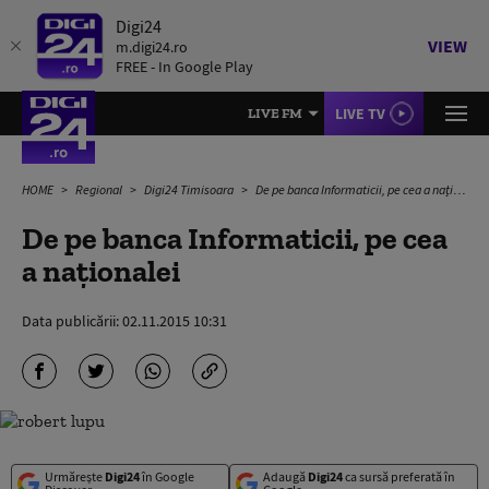
Digi24
VIEW
m.digi24.ro
FREE - In Google Play
LIVE TV
LIVE FM
HOME
Regional
Digi24 Timisoara
De pe banca Informaticii, pe cea a naționalei
De pe banca Informaticii, pe cea
a naționalei
Data publicării:
02.11.2015 10:31
Urmărește
Digi24
în Google
Adaugă
Digi24
ca sursă preferată în