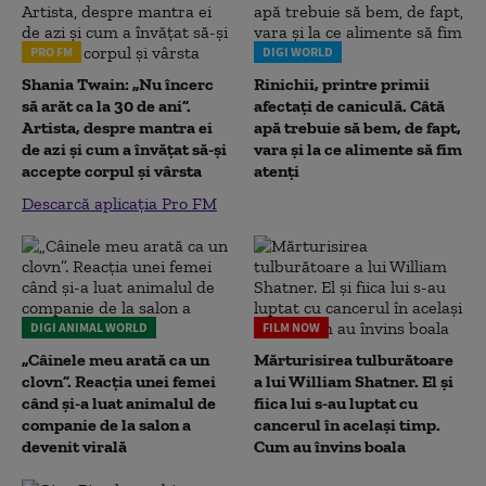
PRO FM
DIGI WORLD
Shania Twain: „Nu încerc
Rinichii, printre primii
să arăt ca la 30 de ani”.
afectați de caniculă. Câtă
Artista, despre mantra ei
apă trebuie să bem, de fapt,
de azi și cum a învățat să-și
vara și la ce alimente să fim
accepte corpul și vârsta
atenți
Descarcă aplicația Pro FM
DIGI ANIMAL WORLD
FILM NOW
„Câinele meu arată ca un
Mărturisirea tulburătoare
clovn”. Reacția unei femei
a lui William Shatner. El și
când și-a luat animalul de
fiica lui s-au luptat cu
companie de la salon a
cancerul în același timp.
devenit virală
Cum au învins boala