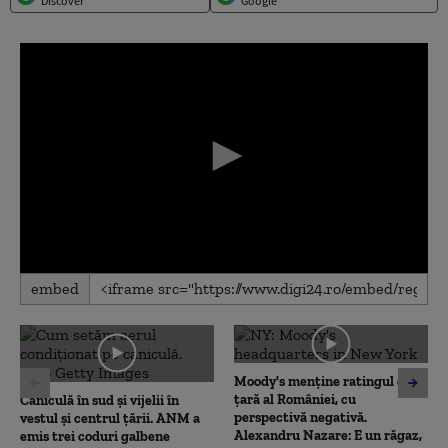
Discover
Google
0
embed
seconds
of
0
seconds
Moody's menține ratingul de
țară al României, cu
Caniculă în sud și vijelii în
perspectivă negativă.
vestul și centrul țării. ANM a
Alexandru Nazare: E un răgaz,
emis trei coduri galbene