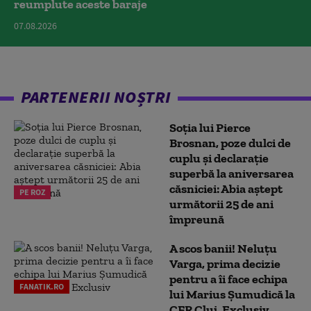
reumplute aceste baraje
07.08.2026
PARTENERII NOȘTRI
Soția lui Pierce
Brosnan, poze dulci de
cuplu și declarație
superbă la aniversarea
căsniciei: Abia aștept
PE ROZ
următorii 25 de ani
împreună
A scos banii! Neluțu
Varga, prima decizie
pentru a îi face echipa
FANATIK.RO
lui Marius Șumudică la
CFR Cluj. Exclusiv