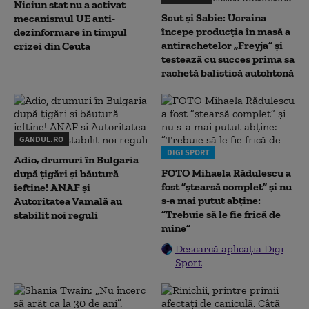
Niciun stat nu a activat
Scut și Sabie: Ucraina
mecanismul UE anti-
începe producția în masă a
dezinformare în timpul
antirachetelor „Freyja” și
crizei din Ceuta
testează cu succes prima sa
rachetă balistică autohtonă
GANDUL.RO
DIGI SPORT
Adio, drumuri în Bulgaria
FOTO Mihaela Rădulescu a
după țigări și băutură
fost ”ștearsă complet” și nu
ieftine! ANAF și
s-a mai putut abține:
Autoritatea Vamală au
”Trebuie să le fie frică de
stabilit noi reguli
mine”
Descarcă aplicația Digi
Sport