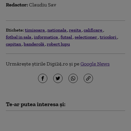
Redactor:
Claudiu Sav
Etichete:
timisoara
nationala
resita
calificare
fotbal in sala
informatica
futsal
selectioner
tricolori
capitan
banderolă
robert lupu
Urmărește știrile Digi24.ro și pe
Google News
Te-ar putea interesa și:
Incendiul de vegetaţie din Reşiţa s-a
reaprins. Intervin pompieri din Caraş-