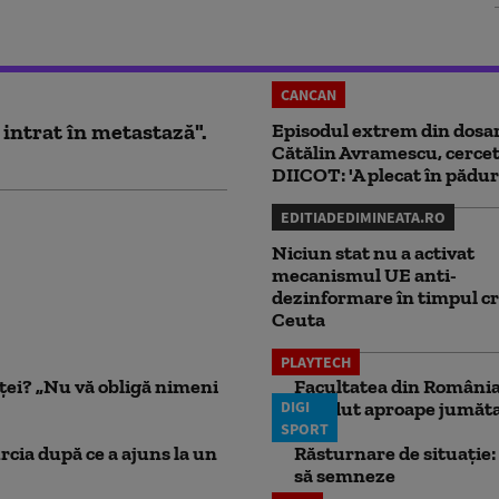
CANCAN
 intrat în metastază".
Episodul extrem din dosar
Cătălin Avramescu, cercet
DIICOT: 'A plecat în pădur
EDITIADEDIMINEATA.RO
Niciun stat nu a activat
mecanismul UE anti-
dezinformare în timpul cr
Ceuta
PLAYTECH
nței? „Nu vă obligă nimeni
Facultatea din România 
DIGI
pierdut aproape jumăta
SPORT
rcia după ce a ajuns la un
Răsturnare de situație: 
să semneze