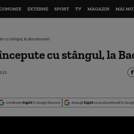
CONOMIE
EXTERNE
SPORT
TV
MAGAZIN
MAI MU
ute cu stângul, la Bacalaureat
 începute cu stângul, la B
6:13
Urmărește
Digi24
în Google Discover
Adaugă
Digi24
ca sursă preferată în Googl