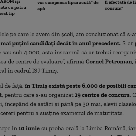
TAROM își
fi afectată de 
vor compensa lipsa acută” de
lota cu patru
consum”
apă
est tip
ele pe care le avem din școli, am concluzionat că s-a
mai puțini candidați decât în anul precedent
. S-ar
sau sub 4.000, asta înseamnă că ar trebui reorgani
țea de centre de evaluare”, afirmă
Cornel Petroman
,
ral în cadrul ISJ Timiș.
l de față,
în Timiș există peste 6.000 de posibili can
t, pentru care s-au organizat
19 centre de concurs
. 
, începând de astăzi și până pe 30 mai, elevii claselo
cereri pentru a susţine examenul de maturitate.
cepe în
10 iunie
cu proba orală la Limba Română, iar