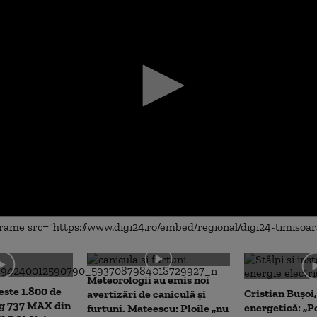
me
Meteorologii au emis noi
este 1.800 de
Cristian Bușoi
avertizări de caniculă și
ng 737 MAX din
energetică: „P
furtuni. Mateescu: Ploile „nu