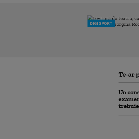
DIGI SPORT
Te-ar p
Un cons
examenu
trebuie
Cultul 
Special
perfecț