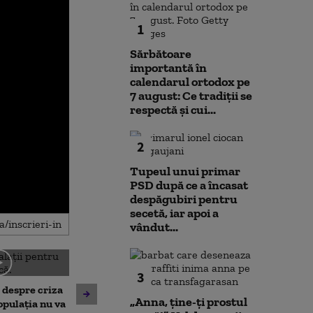
1
Sărbătoare
importantă în
calendarul ortodox pe
7 august: Ce tradiții se
respectă și cui...
2
Tupeul unui primar
PSD după ce a încasat
despăgubiri pentru
secetă, iar apoi a
vândut...
3
Noi verificări pe aeroportul
Societatea de 
, despre criza
din Leipzig: sute de polițiști
București și-a 
„Anna, ţine-ţi prostul
opulația nu va
caută o a doua dronă.
insolvența