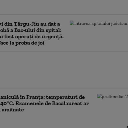
vântul «doar»”
vi din Târgu-Jiu au dat a
obă a Bac-ului din spital:
u fost operați de urgență.
ace la proba de joi
ir, mă doare stomacul”. Stresul,
l candidaților înaintea
lor. Cum poate fi depășită lupta
nală
caniculă în Franţa: temperaturi de
 40°C. Examenele de Bacalaureat ar
i amânate