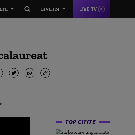
LIVE TV
LTE
LIVE FM
acalaureat
e
TOP CITITE