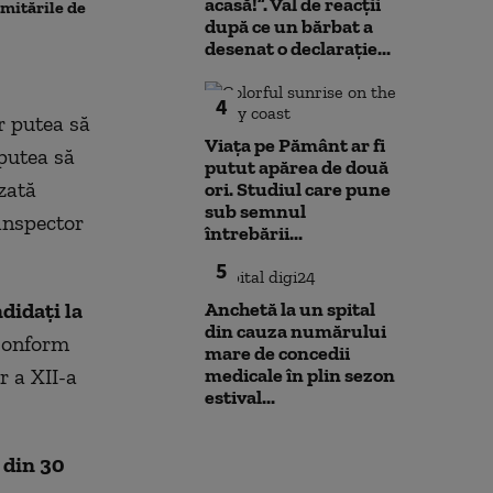
acasă!”. Val de reacții
limitările de
Varianta exclusă de
după ce un bărbat a
anchetatori
desenat o declarație...
4
r putea să
Viața pe Pământ ar fi
 putea să
putut apărea de două
zată
ori. Studiul care pune
sub semnul
 inspector
întrebării...
5
didați la
Anchetă la un spital
din cauza numărului
Conform
mare de concedii
r a XII-a
medicale în plin sezon
estival...
din 30