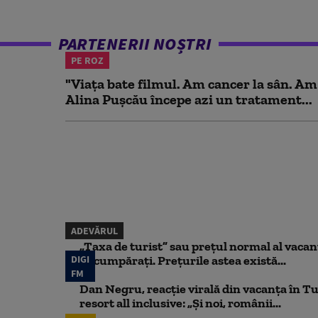
PARTENERII NOȘTRI
PE ROZ
"Viața bate filmul. Am cancer la sân. Am
Alina Pușcău începe azi un tratament...
ADEVĂRUL
„Taxa de turist” sau prețul normal al vaca
DIGI
să cumpărați. Prețurile astea există...
FM
Dan Negru, reacție virală din vacanța în Tu
resort all inclusive: „Și noi, românii...