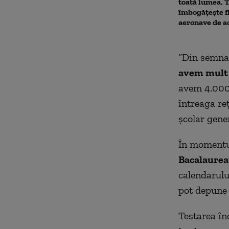
toată lumea. 
îmbogățește f
aeronave de ac
”Din semnal
avem mult 
avem 4.000 
întreaga re
școlar gene
În momentu
Bacalaurea
calendarului
pot depune 
Testarea în