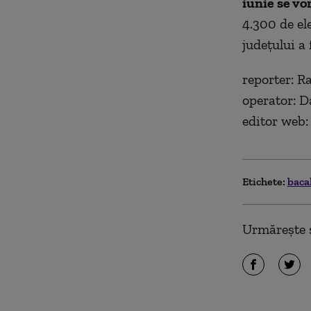
iunie se vo
4.300 de el
județului a 
reporter: R
operator: 
editor web:
Etichete:
baca
Urmărește ș