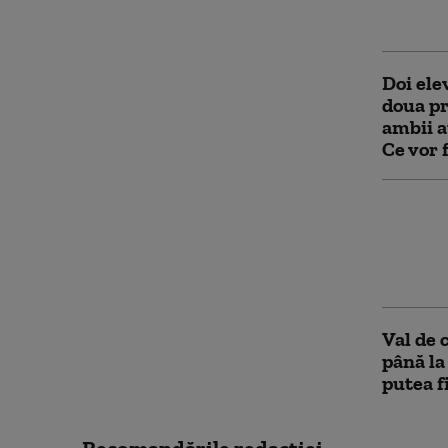
este cu
Doi ele
doua pr
ambii a
Ce vor f
„Transp
inamicu
examene
emoțio
Val de 
până la
putea f