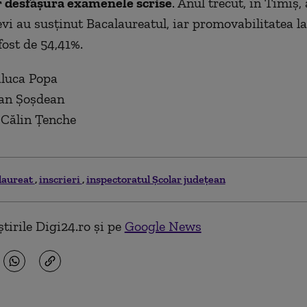
r desfăşura examenele scrise
. Anul trecut, în Timiș,
evi au susținut Bacalaureatul, iar promovabilitatea la
fost de 54,41%.
aluca Popa
Dan Șoșdean
 Călin Țenche
laureat
inscrieri
inspectoratul Şcolar judeţean
tirile Digi24.ro și pe
Google News