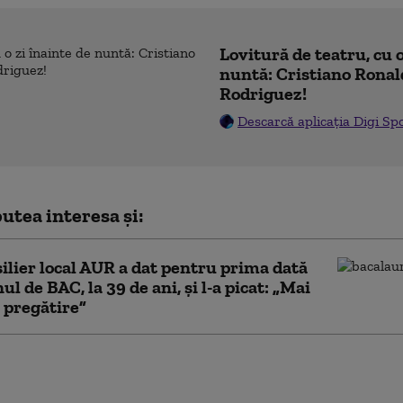
Lovitură de teatru, cu o
nuntă: Cristiano Ronal
Rodriguez!
Descarcă aplicația Digi Sp
utea interesa și:
ilier local AUR a dat pentru prima dată
l de BAC, la 39 de ani, și l-a picat: „Mai
 pregătire”
notei 10 în școala românească.
iștii explică de ce proba
iunii devine o problemă: „Boala