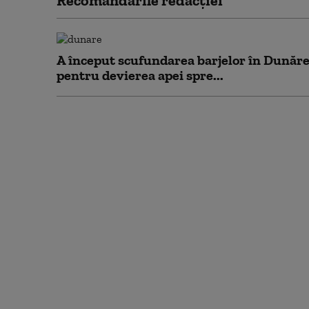
Recomandările redacţiei
A început scufundarea barjelor în Dunăr
pentru devierea apei spre...