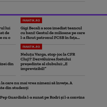
FANATIK.RO
ul lui
Gigi Becali a scos imediat teancul
at de
cu bani! Gestul de milioane pe care
e cu o
l-a făcut patronul FCSB în fața...
FANATIK.RO
Neluțu Varga, stop-joc la CFR
Cluj!? Dezvăluirea fostului
izei din
președinte al clubului: „E
imprevizibil!”
la care nu mai vrea nimeni să înveţe. A
te din studenţi
Pep Guardiola l-a sunat pe Rodri și l-a convins