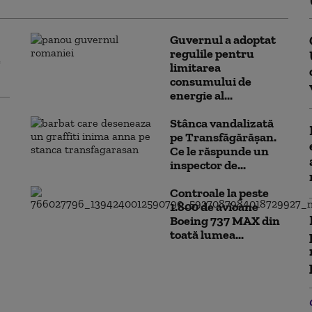
Guvernul a adoptat
regulile pentru
e
limitarea
consumului de
energie al...
Stânca vandalizată
pe Transfăgărășan.
Ce le răspunde un
inspector de...
Controale la peste
1.800 de avioane
Boeing 737 MAX din
toată lumea...