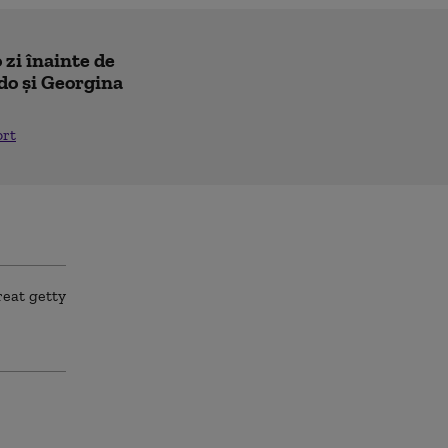
 zi înainte de
do și Georgina
ort