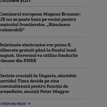
Ultimele știri
Comisarul european Magnus Brunner:
UE nu se poate baza pe vecini pentru
controlul frontierelor. „Rămânem
vulnerabili”
Buletinele electronice vor putea fi
eliberate gratuit până la finalul lunii
august. Guvernul va utiliza fondurile
rămase din PNRR
Decizie crucială în Ungaria, sâmbătă:
partidul Tisza decide pe cine
nominalizează pentru funcția de
președinte, anunță Peter Magyar
CITEȘTE MAI MULTE