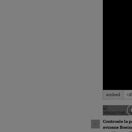
0
embed
seconds
of
0
seconds
Volu
90%
Controale la p
avioane Boei