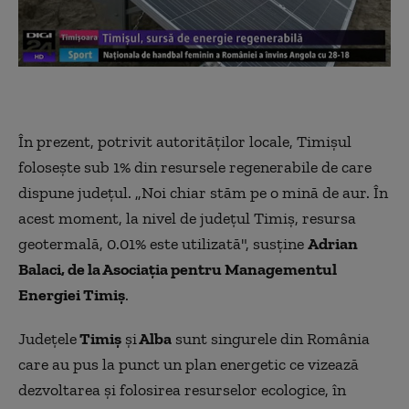
În prezent, potrivit autorităţilor locale, Timişul
foloseşte sub 1% din resursele regenerabile de care
dispune judeţul. „Noi chiar stăm pe o mină de aur. În
acest moment, la nivel de judeţul Timiş, resursa
geotermală, 0.01% este utilizată", susține
Adrian
Balaci, de la Asociaţia pentru Managementul
Energiei Timiş
.
Judeţele
Timiş
şi
Alba
sunt singurele din România
care au pus la punct un plan energetic ce vizează
dezvoltarea şi folosirea resurselor ecologice, în