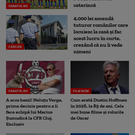
caterincă
FANATIK.RO
4.000 lei amendă
tuturor românilor care
locuiesc la casă și fac
acest lucru în curte,
crezând că nu îi vede
CANCAN
nimeni
FANATIK.RO
FILM NOW
A scos banii! Neluțu Varga,
Cum arată Dustin Hoffman
prima decizie pentru a îi
în 2026, la 89 de ani. Cele
face echipă lui Marius
mai bune filme și rolurile
Șumudică la CFR Cluj.
de Oscar
Exclusiv