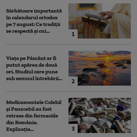
Sărbătoare importantă
în calendarul ortodox
pe 7 august: Ce tradiții
se respectă și cui...
1
Viața pe Pământ ar fi
putut apărea de două
ori. Studiul care pune
sub semnul întrebării...
2
Medicamentele Colebil
și Panzcebil au fost
retrase din farmaciile
din România.
3
Explicația...