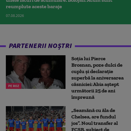
unele lacuri de acumulare. Bolojan: Acum sunt
reumplute aceste baraje
07.08.2026
PARTENERII NOȘTRI
Soția lui Pierce
Brosnan, poze dulci de
cuplu și declarație
superbă la aniversarea
căsniciei: Abia aștept
PE ROZ
următorii 25 de ani
împreună
„Seamănă cu ăla de
Chelsea, are fundul
jos”. Noul transfer al
FCSB, subiect de