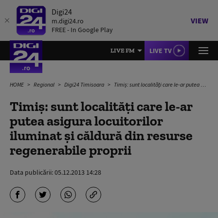
Digi24
VIEW
m.digi24.ro
FREE - In Google Play
LIVE TV
LIVE FM
HOME
Regional
Digi24 Timisoara
Timiş: sunt localităţi care le-ar putea asigura locuitorilor iluminat şi căldură din resurse regenerabile proprii
Timiş: sunt localităţi care le-ar
putea asigura locuitorilor
iluminat şi căldură din resurse
regenerabile proprii
Data publicării:
05.12.2013 14:28