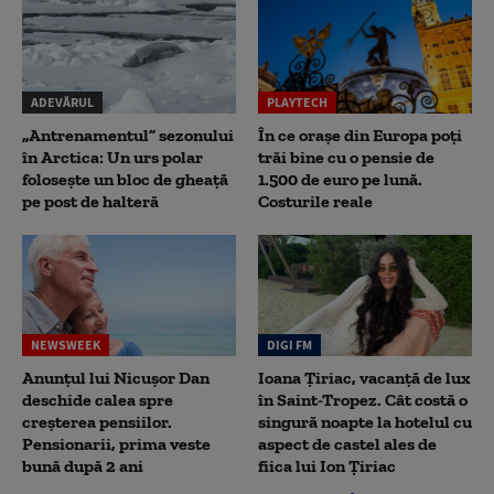
ADEVĂRUL
PLAYTECH
„Antrenamentul” sezonului
În ce orașe din Europa poți
în Arctica: Un urs polar
trăi bine cu o pensie de
folosește un bloc de gheață
1.500 de euro pe lună.
pe post de halteră
Costurile reale
NEWSWEEK
DIGI FM
Anunțul lui Nicușor Dan
Ioana Țiriac, vacanță de lux
deschide calea spre
în Saint-Tropez. Cât costă o
creșterea pensiilor.
singură noapte la hotelul cu
Pensionarii, prima veste
aspect de castel ales de
bună după 2 ani
fiica lui Ion Țiriac