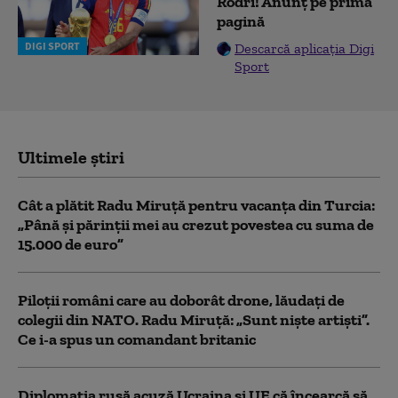
Rodri! Anunț pe prima
pagină
DIGI SPORT
Descarcă aplicația Digi
Sport
Ultimele știri
Cât a plătit Radu Miruță pentru vacanța din Turcia:
„Până și părinții mei au crezut povestea cu suma de
15.000 de euro”
Piloții români care au doborât drone, lăudați de
colegii din NATO. Radu Miruță: „Sunt niște artiști”.
Ce i-a spus un comandant britanic
Diplomaţia rusă acuză Ucraina şi UE că încearcă să