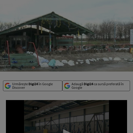
Urmărește
Digi24
în Google
Adaugă
Digi24
ca sursă preferată în
Discover
Google