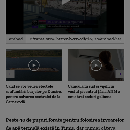
0
embed
seconds
of
1
minute,
21
seconds
Când se vor vedea efectele
Caniculă în sud și vijelii în
scufundării barjelor pe Dunăre,
vestul și centrul țării. ANM a
pentru salvarea centralei de la
emis trei coduri galbene
Cernavodă
Peste 40 de puţuri forate pentru folosirea izvoarelor
de apă termală există în Timi
ş, dar numai câteva