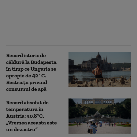
Căldura extremă
doboară recorduri în
Europa Centrală și de
Est. Polonia, forțată să
închidă două centrale
electrice pe cărbune
Record istoric de
căldură la Budapesta,
în timp ce Ungaria se
apropie de 42 °C.
Restricții privind
consumul de apă
Record absolut de
temperatură în
Austria: 40,8°C.
„Vremea aceasta este
un dezastru”