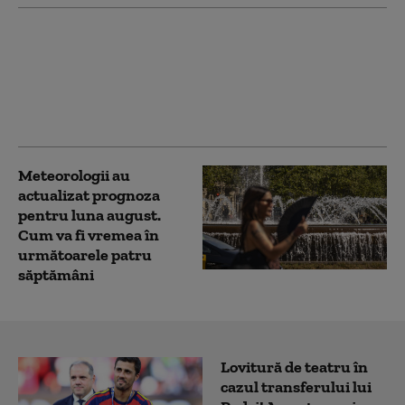
NASA identifică locuri
de pe Pământ care vor
fi prea calde pentru a
putea fi locuite peste
50 de ani
Meteorologii au
actualizat prognoza
pentru luna august.
Cum va fi vremea în
următoarele patru
săptămâni
Lovitură de teatru în
cazul transferului lui