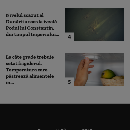
Nivelul scăzut al
Dunării a scos la iveală
Podul lui Constantin,
din timpul Imperiului...
4
La câte grade trebuie
setat frigiderul.
Temperatura care
păstrează alimentele
5
în...