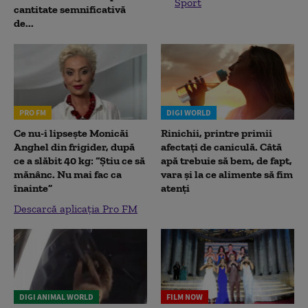
Sport
cantitate semnificativă
de...
PRO FM
DIGI WORLD
Ce nu-i lipsește Monicăi
Rinichii, printre primii
Anghel din frigider, după
afectați de caniculă. Câtă
ce a slăbit 40 kg: “Știu ce să
apă trebuie să bem, de fapt,
mănânc. Nu mai fac ca
vara și la ce alimente să fim
înainte”
atenți
Descarcă aplicația Pro FM
DIGI ANIMAL WORLD
FILM NOW