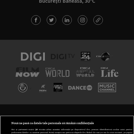
București Băneasa, 30°C
TERMENI ȘI CONDIȚII
POLITICA DE CONFIDENȚIALITATE
Nouă ne pasă ca datele tale personale să rămână confidențiale
Noi și partenerii noștri
30
stocăm și/sau accesăm informații pe dispozitivul dvs., precum identificatorii cookie unici pentru
prelucrarea datelor cu caracter personal. Puteți accepta sau gestiona alegerile dvs. făcând clic mai jos sau în orice moment, pe pagina