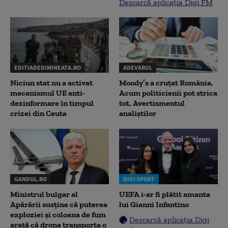
Descarcă aplicația Digi FM
EDITIADEDIMINEATA.RO
ADEVARUL
Niciun stat nu a activat
Moody’s a cruțat România.
mecanismul UE anti-
Acum politicienii pot strica
dezinformare în timpul
tot. Avertismentul
crizei din Ceuta
analiștilor
GANDUL.RO
DIGI SPORT
Ministrul bulgar al
UEFA i-ar fi plătit amanta
Apărării susține că puterea
lui Gianni Infantino
exploziei și coloana de fum
Descarcă aplicația Digi
arată că drona transporta o