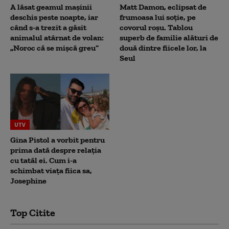
A lăsat geamul mașinii
Matt Damon, eclipsat de
deschis peste noapte, iar
frumoasa lui soție, pe
când s-a trezit a găsit
covorul roșu. Tablou
animalul atârnat de volan:
superb de familie alături de
„Noroc că se mișcă greu”
două dintre fiicele lor, la
Seul
UTV
Gina Pistol a vorbit pentru
prima dată despre relația
cu tatăl ei. Cum i-a
schimbat viața fiica sa,
Josephine
Top Citite