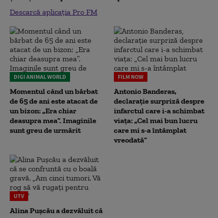
Descarcă aplicația Pro FM
DIGI ANIMAL WORLD
FILM NOW
Momentul când un bărbat
Antonio Banderas,
de 65 de ani este atacat de
declarație surpriză despre
un bizon: „Era chiar
infarctul care i-a schimbat
deasupra mea”. Imaginile
viața: „Cel mai bun lucru
sunt greu de urmărit
care mi s-a întâmplat
vreodată”
UTV
Alina Pușcău a dezvăluit că