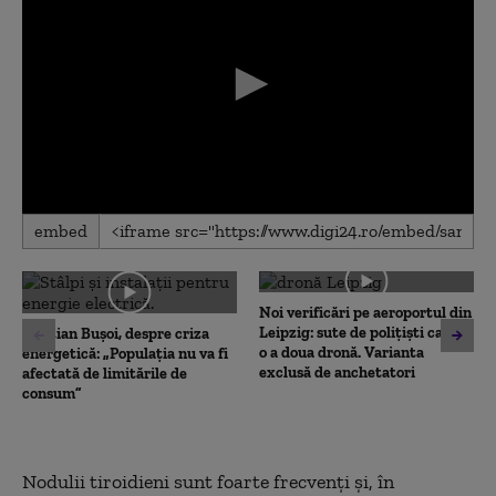
0
embed
seconds
of
0
seconds
Noi verificări pe aeroportul din
Leipzig: sute de polițiști caută
Cristian Bușoi, despre criza
o a doua dronă. Varianta
energetică: „Populația nu va fi
exclusă de anchetatori
afectată de limitările de
consum”
Nodulii tiroidieni sunt foarte frecvenți și, în