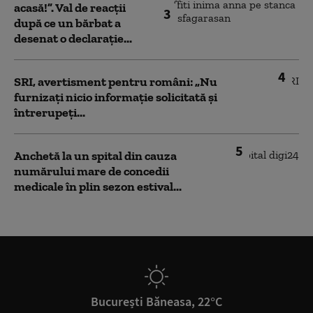
acasă!”. Val de reacții
3
după ce un bărbat a
desenat o declarație...
4
SRI, avertisment pentru români: „Nu
furnizați nicio informație solicitată și
întrerupeți...
5
Anchetă la un spital din cauza
numărului mare de concedii
medicale în plin sezon estival...
București Băneasa, 22°C