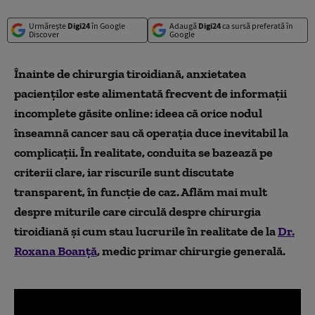
Urmărește
Digi24
în Google
Adaugă
Digi24
ca sursă preferată în
Discover
Google
Înainte de chirurgia tiroidiană, anxietatea
pacienților este alimentată frecvent de informații
incomplete găsite online: ideea că orice nodul
înseamnă cancer sau că operația duce inevitabil la
complicații. În realitate, conduita se bazează pe
criterii clare, iar riscurile sunt discutate
transparent, în funcție de caz. Aflăm mai mult
despre miturile care circulă despre chirurgia
tiroidiană și cum stau lucrurile în realitate de la
Dr.
Roxana Boanță
, medic primar chirurgie generală.