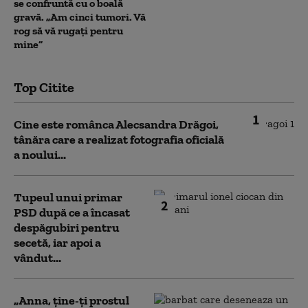
se confruntă cu o boală
gravă. „Am cinci tumori. Vă
rog să vă rugați pentru
mine”
Top Citite
1
Cine este românca Alecsandra Drăgoi,
tânăra care a realizat fotografia oficială
a noului...
Tupeul unui primar
2
PSD după ce a încasat
despăgubiri pentru
secetă, iar apoi a
vândut...
„Anna, ţine-ţi prostul