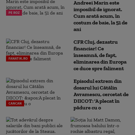
Andreei Marin este
imposibil de ignorat.
PE ROZ
Cum arată acum, în
costum de baie, la 51 de
ani
CFR Cluj, dezastru
financiar! Ce
înseamnă, de fapt,
FANATIK.RO
eliminarea din Europa
ce duce spre faliment
Episodul extrem din
dosarul lui Cătălin
Avramescu, cercetat de
DIICOT: 'A plecat în
CANCAN
pădure cu o