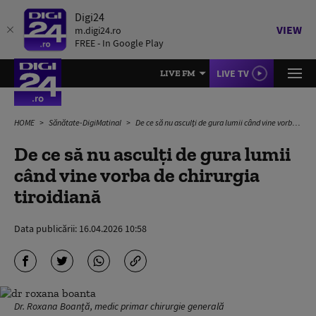
Digi24
VIEW
m.digi24.ro
FREE - In Google Play
LIVE TV
LIVE FM
HOME
Sănătate-DigiMatinal
De ce să nu asculți de gura lumii când vine vorba de chirurgia tiroidiană
De ce să nu asculți de gura lumii
când vine vorba de chirurgia
tiroidiană
Data publicării:
16.04.2026 10:58
Dr. Roxana Boanță, medic primar chirurgie generală