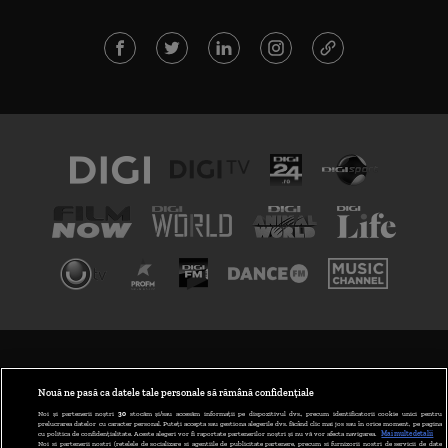
TERMENI ȘI CONDIȚII
POLITICA DE CONFIDENȚIALITATE
Nouă ne pasă ca datele tale personale să rămână confidențiale
Noi și partenerii noștri
30
stocăm și/sau accesăm informații pe dispozitivul dvs., precum identificatorii cookie unici pentru
prelucrarea datelor cu caracter personal. Puteți accepta sau gestiona alegerile dvs. făcând clic mai jos sau în orice moment, pe pagina
ABONARE DIGI TV
cu politica de confidențialitate. Aceste alegeri vor fi raportate partenerilor noștri și nu vă vor afecta navigarea.
Mai multe detalii
Noi si partenerii nostri (retelele de socializare si agentiile de publicitate partenere, precum si furnizorii nostri de servicii de date