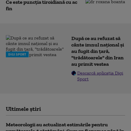
Ce este puncția tiroidiană cu ac
fin
După ce au refuzat să
cânte imnul naţional şi
au fugit din ţară,
DIGI SPORT
"trădătoarele" din Iran
au primit vestea
Descarcă aplicația Digi
Sport
Ultimele știri
Meteorologii au actualizat estimările pentru
următoarele 4 săptămâni. Cum va fi vremea până în