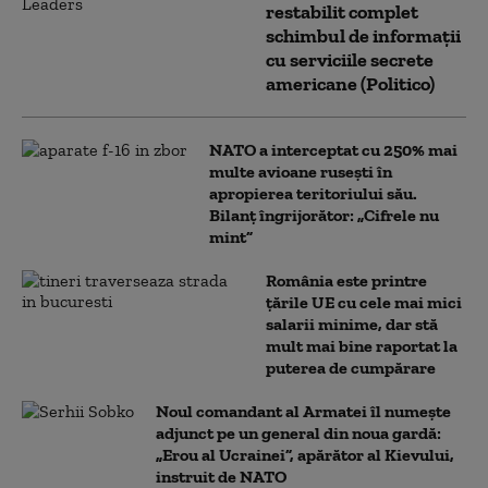
restabilit complet
schimbul de informații
cu serviciile secrete
americane (Politico)
NATO a interceptat cu 250% mai
multe avioane rusești în
apropierea teritoriului său.
Bilanț îngrijorător: „Cifrele nu
mint”
România este printre
țările UE cu cele mai mici
salarii minime, dar stă
mult mai bine raportat la
puterea de cumpărare
Noul comandant al Armatei îl numește
adjunct pe un general din noua gardă:
„Erou al Ucrainei”, apărător al Kievului,
instruit de NATO