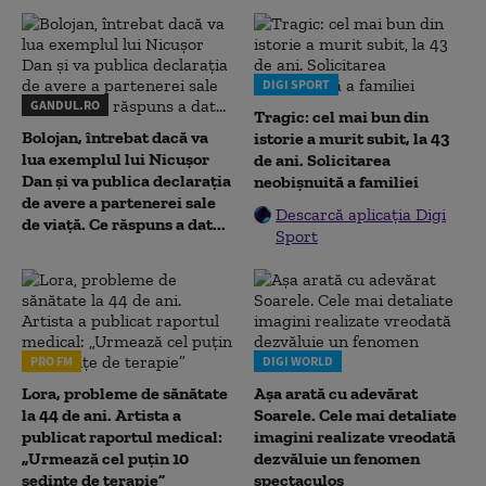
DIGI SPORT
GANDUL.RO
Tragic: cel mai bun din
Bolojan, întrebat dacă va
istorie a murit subit, la 43
lua exemplul lui Nicușor
de ani. Solicitarea
Dan și va publica declarația
neobișnuită a familiei
de avere a partenerei sale
Descarcă aplicația Digi
de viață. Ce răspuns a dat...
Sport
PRO FM
DIGI WORLD
Lora, probleme de sănătate
Așa arată cu adevărat
la 44 de ani. Artista a
Soarele. Cele mai detaliate
publicat raportul medical:
imagini realizate vreodată
„Urmează cel puțin 10
dezvăluie un fenomen
ședințe de terapie”
spectaculos