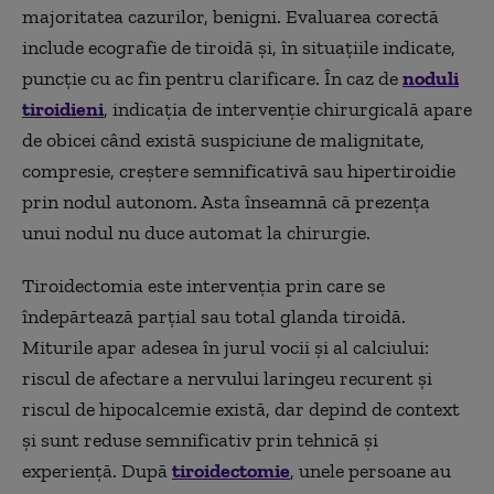
majoritatea cazurilor, benigni. Evaluarea corectă
include ecografie de tiroidă și, în situațiile indicate,
puncție cu ac fin pentru clarificare. În caz de
noduli
tiroidieni
, indicația de intervenție chirurgicală apare
de obicei când există suspiciune de malignitate,
compresie, creștere semnificativă sau hipertiroidie
prin nodul autonom. Asta înseamnă că prezența
unui nodul nu duce automat la chirurgie.
Tiroidectomia este intervenția prin care se
îndepărtează parțial sau total glanda tiroidă.
Miturile apar adesea în jurul vocii și al calciului:
riscul de afectare a nervului laringeu recurent și
riscul de hipocalcemie există, dar depind de context
și sunt reduse semnificativ prin tehnică și
experiență. După
tiroidectomie
, unele persoane au