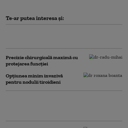
Te-ar putea interesa și:
Când este nevoie de operație la
tiroidă
Precizie chirurgicală maximă cu
protejarea funcției
Opțiunea minim invazivă
pentru nodulii tiroidieni
Ce este chirurgia tiroidiană
conservatoare și când este
recomandată