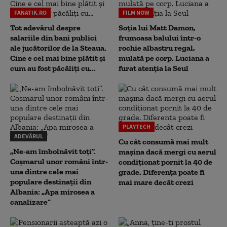
FANATIK.RO
FILM NOW
Tot adevărul despre
Soția lui Matt Damon,
salariile din bani publici
frumoasa balului într-o
ale jucătorilor de la Steaua.
rochie albastru regal,
Cine e cel mai bine plătit și
mulată pe corp. Luciana a
cum au fost păcăliți cu...
furat atenția la Seul
PLAYTECH
ADEVĂRUL
Cu cât consumă mai mult
„Ne-am îmbolnăvit toți”.
mașina dacă mergi cu aerul
Coșmarul unor români într-
condiționat pornit la 40 de
una dintre cele mai
grade. Diferența poate fi
populare destinații din
mai mare decât crezi
Albania: „Apa mirosea a
canalizare”