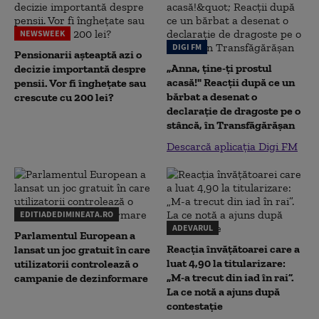
NEWSWEEK
DIGI FM
Pensionarii așteaptă azi o
„Anna, ţine-ţi prostul
decizie importantă despre
acasă!" Reacţii după ce un
pensii. Vor fi înghețate sau
bărbat a desenat o
crescute cu 200 lei?
declaraţie de dragoste pe o
stâncă, în Transfăgărăşan
Descarcă aplicația Digi FM
EDITIADEDIMINEATA.RO
ADEVARUL
Parlamentul European a
Reacția învățătoarei care a
lansat un joc gratuit în care
luat 4,90 la titularizare:
utilizatorii controlează o
„M-a trecut din iad în rai”.
campanie de dezinformare
La ce notă a ajuns după
contestație