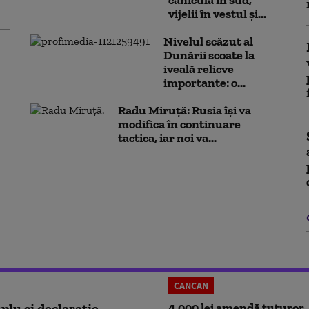
vijelii în vestul și...
Nivelul scăzut al
Dunării scoate la
iveală relicve
importante: o...
Radu Miruță: Rusia își va
modifica în continuare
tactica, iar noi va...
CANCAN
plu și declarație
4.000 lei amendă tuturor