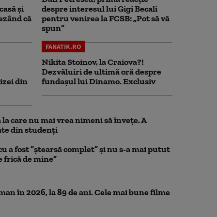
casă și
despre interesul lui Gigi Becali
rezând că
pentru venirea la FCSB: „Pot să vă
spun”
FANATIK.RO
Nikita Stoinov, la Craiova?!
Dezvăluiri de ultimă oră despre
izei din
fundașul lui Dinamo. Exclusiv
la care nu mai vrea nimeni să înveţe. A
te din studenţi
a fost ”ștearsă complet” și nu s-a mai putut
e frică de mine”
n în 2026, la 89 de ani. Cele mai bune filme