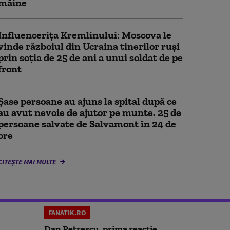
mâine
Influencerița Kremlinului: Moscova le
vinde războiul din Ucraina tinerilor ruși
prin soția de 25 de ani a unui soldat de pe
front
Șase persoane au ajuns la spital după ce
au avut nevoie de ajutor pe munte. 25 de
persoane salvate de Salvamont în 24 de
ore
CITEȘTE MAI MULTE
FANATIK.RO
Dan Petrescu, prima reacție