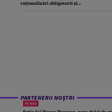
raționalizări obligatorii și...
PARTENERII NOȘTRI
PE ROZ
Soția lui Pierce Brosnan, poze dulci de cu