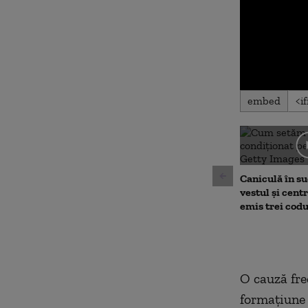
0
embed
seconds
of
0
seconds
Volu
90%
Caniculă în sud
vestul și cent
emis trei cod
O cauză fre
formațiune 