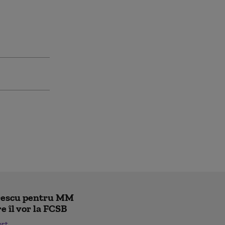
trescu pentru MM
re îl vor la FCSB
ort