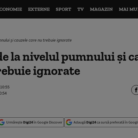
CONOMIE
EXTERNE
SPORT
TV
MAGAZIN
MAI MU
mnului și cauzele care nu trebuie ignorate
e la nivelul pumnului și c
rebuie ignorate
 10:55
0:54
Urmărește
Digi24
în Google Discover
Adaugă
Digi24
ca sursă preferată în Googl