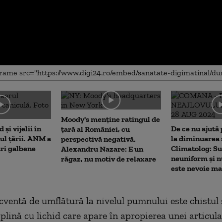
me
Moody's menține ratingul de
 și vijelii în
De ce nu ajută 
țară al României, cu
rul țării. ANM a
la diminuarea 
perspectivă negativă.
uri galbene
Climatolog: Su
Alexandru Nazare: E un
neuniform și n
răgaz, nu motiv de relaxare
este nevoie m
cventă de umflătură la nivelul pumnului este chistul s
plină cu lichid care apare în apropierea unei articula