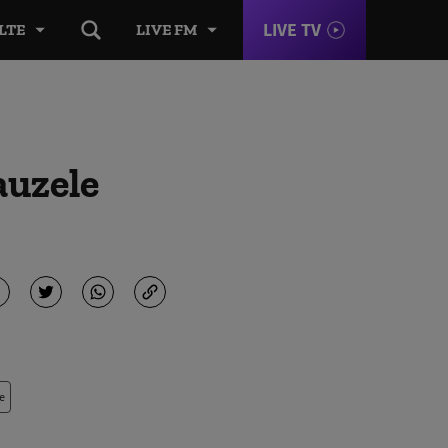
LIVE TV
LTE
LIVE FM
auzele
e