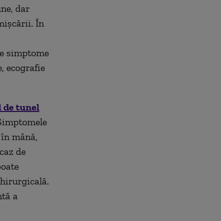
ne, dar
ișcării. În
a
 de simptome
e, ecografie
 de tunel
 Simptomele
 în mână,
 caz de
poate
chirurgicală.
ntă a