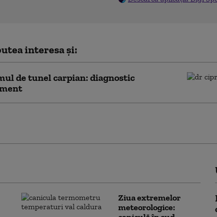
utea interesa și:
ul de tunel carpian: diagnostic
ament
 chisturile sinoviale şi când trebuie să ne
riji
Ziua extremelor
meteorologice:
caniculă în sud,