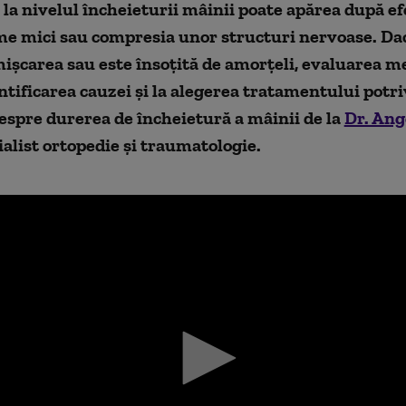
la nivelul încheieturii mâinii poate apărea după ef
e mici sau compresia unor structuri nervoase. Dac
ișcarea sau este însoțită de amorțeli, evaluarea m
entificarea cauzei și la alegerea tratamentului potri
espre durerea de încheietură a mâinii de la
Dr. Ang
alist ortopedie și traumatologie.