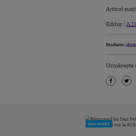
Articol sus
Editor :
A.D.
Etichete:
chist
Urmărește ș
DIGI SPORT