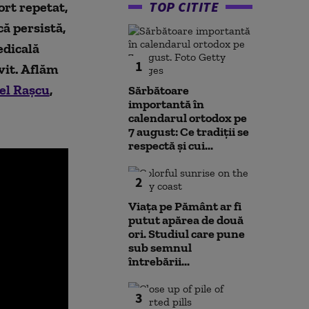
TOP CITITE
ort repetat,
ă persistă,
edicală
1
vit. Aflăm
el Rașcu
,
Sărbătoare
importantă în
calendarul ortodox pe
7 august: Ce tradiții se
respectă și cui...
2
Viața pe Pământ ar fi
putut apărea de două
ori. Studiul care pune
sub semnul
întrebării...
3