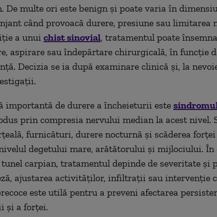
. De multe ori este benign și poate varia în dimensiu
njant când provoacă durere, presiune sau limitarea m
iție a unui
chist sinovial
, tratamentul poate însemn
e, aspirare sau îndepărtare chirurgicală, în funcție
nță. Decizia se ia după examinare clinică și, la nevoi
estigații.
ă importantă de durere a încheieturii este
sindromul
rodus prin compresia nervului median la acest nivel.
țeală, furnicături, durere nocturnă și scăderea forței
nivelul degetului mare, arătătorului și mijlociului. În
tunel carpian, tratamentul depinde de severitate și 
ză, ajustarea activităților, infiltrații sau intervenție 
recoce este utilă pentru a preveni afectarea persiste
i și a forței.