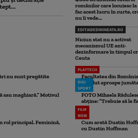
românilor care locuiesc la 
tept...
fac acest lucru în curte, c
nu îi vede...
EDITIADEDIMINEATA.RO
Niciun stat nu a activat
mecanismul UE anti-
dezinformare în timpul cr
Ceuta
PLAYTECH
ri nu sunt pregătite
Facultatea din România 
DIGI
pierdut aproape jumăta
SPORT
ă sau maghiară.” Motivul
FOTO Mihaela Rădulescu 
abține: ”Trebuie să le fi
FILM
NOW
n rol principal. Feminină,
Cum arată Dustin Hoffma
cu Dustin Hoffman