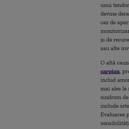
unui tendon
devine dera
caz de apar
monitorizar
și de recure
sau alte inv
O altă cauz
carpian
, p
includ amor
mai ales la 
sindrom de 
include orte
Evaluarea p
sensibilități