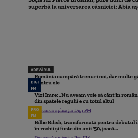
superbă la aniversarea căsniciei: Abia aș
ADEVĂRUL
România cumpără trenuri noi, dar multe gă
DIGI
pentru ele
FM
Vizi Imre: „Nu aveam voie să cânt în român
din spatele regulii e cu totul altul
PRO
Descarcă aplicația Digi FM
FM
Billie Eilish, transformată pentru debutul î
în rochii și fuste din anii '50, joacă...
Descarcă aplicația Pro FM