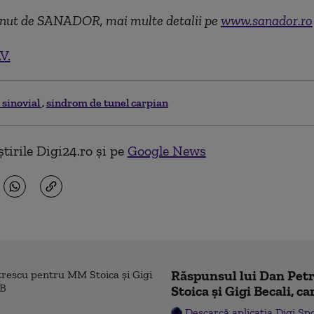
ținut de SANADOR, mai multe detalii pe
www.sanador.ro
V.
 sinovial
sindrom de tunel carpian
tirile Digi24.ro și pe
Google News
Răspunsul lui Dan Pe
Stoica și Gigi Becali, ca
Descarcă aplicația Digi Sp