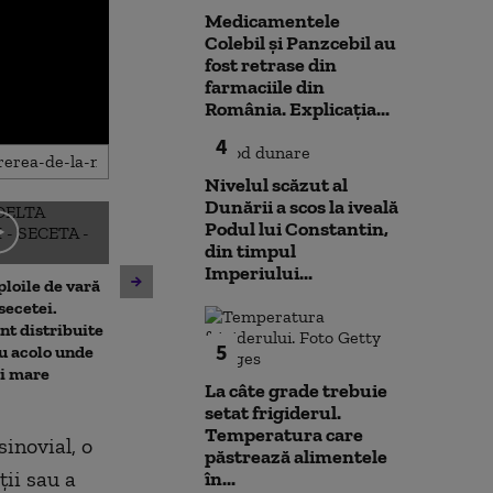
Medicamentele
Colebil și Panzcebil au
fost retrase din
farmaciile din
România. Explicația...
4
Nivelul scăzut al
Dunării a scos la iveală
Podul lui Constantin,
Emil Boc, prima
din timpul
prezintă leacu
Imperiului...
ploile de vară
Nicușor Dan spune, din nou,
mahmureală du
secetei.
că România își asumă
de festival: „Ui
nt distribuite
obiectivul trecerii la
5
u acolo unde
moneda euro: „E un proces
ai mare
de durată care trebuie
La câte grade trebuie
prioritizat”
setat frigiderul.
Temperatura care
inovial, o
păstrează alimentele
ții sau a
în...