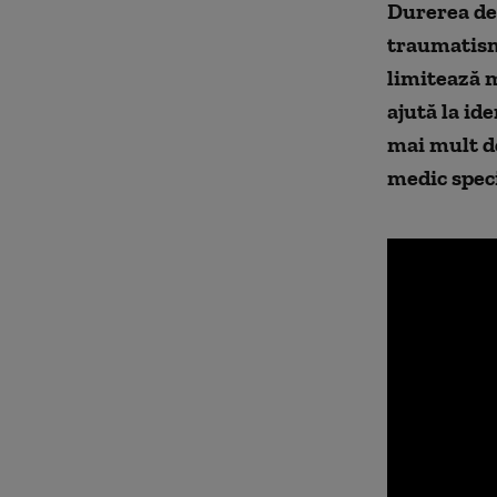
Durerea de 
traumatism
limitează m
ajută la id
mai mult d
medic speci