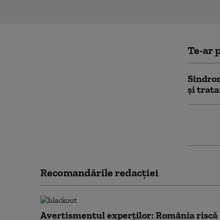
Te-ar p
Sindrom
și trat
Ce sunt
facem g
Recomandările redacţiei
Avertismentul experților: România riscă