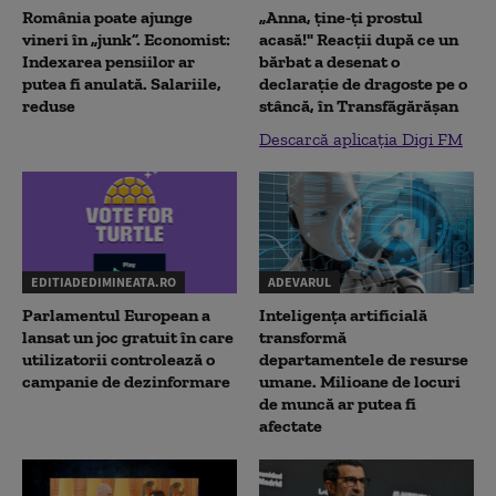
România poate ajunge
„Anna, ţine-ţi prostul
vineri în „junk”. Economist:
acasă!" Reacţii după ce un
Indexarea pensiilor ar
bărbat a desenat o
putea fi anulată. Salariile,
declaraţie de dragoste pe o
reduse
stâncă, în Transfăgărăşan
Descarcă aplicația Digi FM
EDITIADEDIMINEATA.RO
ADEVARUL
Parlamentul European a
Inteligența artificială
lansat un joc gratuit în care
transformă
utilizatorii controlează o
departamentele de resurse
campanie de dezinformare
umane. Milioane de locuri
de muncă ar putea fi
afectate