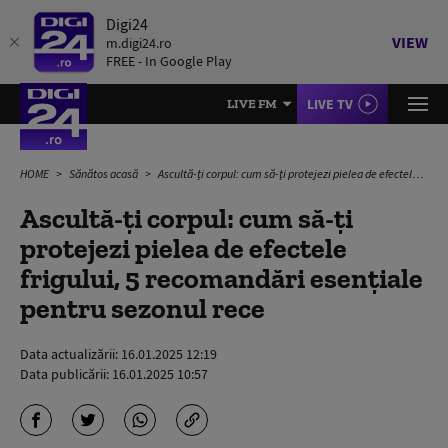
Digi24
VIEW
m.digi24.ro
FREE - In Google Play
LIVE TV
LIVE FM
HOME
Sănătos acasă
Ascultă-ți corpul: cum să-ți protejezi pielea de efectele frigului, 5 recomandări esențiale pentru sezonul rece
Ascultă-ți corpul: cum să-ți
protejezi pielea de efectele
frigului, 5 recomandări esențiale
pentru sezonul rece
Data actualizării:
16.01.2025 12:19
Data publicării:
16.01.2025 10:57