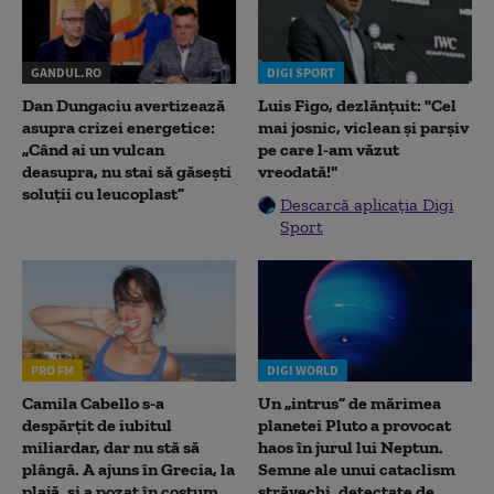
GANDUL.RO
DIGI SPORT
Dan Dungaciu avertizează
Luis Figo, dezlănțuit: "Cel
asupra crizei energetice:
mai josnic, viclean și parșiv
„Când ai un vulcan
pe care l-am văzut
deasupra, nu stai să găsești
vreodată!"
soluții cu leucoplast”
Descarcă aplicația Digi
Sport
PRO FM
DIGI WORLD
Camila Cabello s-a
Un „intrus” de mărimea
despărțit de iubitul
planetei Pluto a provocat
miliardar, dar nu stă să
haos în jurul lui Neptun.
plângă. A ajuns în Grecia, la
Semne ale unui cataclism
plajă, și a pozat în costum
străvechi, detectate de