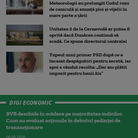
Meteorologii au prelungit Codul roșu
de caniculă și anunță ploi și vijelii în
mare parte a țării
Unitatea 2 de la Cernavodă ar putea fi
oprită dacă Dunărea continuă să
scadă. Ce spune directorul centralei
Tupeul unui primar PSD după ce a
încasat despăgubiri pentru secetă, iar
apoi a vândut recolta: „Dar am plătit
impozit pentru banii ăia”
DIGI ECONOMIC
BVB deschide în scădere pe majoritatea indicilor.
Cum au evoluat acțiunile în debutul ședinței de
tranzacționare
06.08.2026