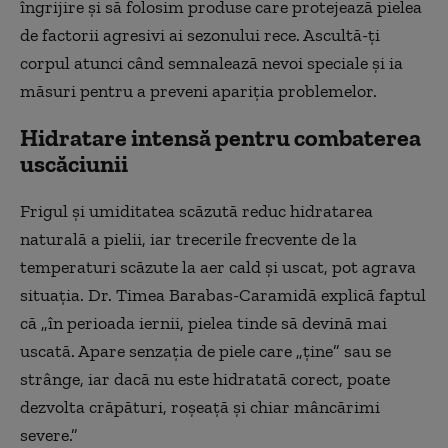
îngrijire și să folosim produse care protejează pielea
de factorii agresivi ai sezonului rece. Ascultă-ți
corpul atunci când semnalează nevoi speciale și ia
măsuri pentru a preveni apariția problemelor.
Hidratare intensă pentru combaterea
uscăciunii
Frigul și umiditatea scăzută reduc hidratarea
naturală a pielii, iar trecerile frecvente de la
temperaturi scăzute la aer cald și uscat, pot agrava
situația. Dr. Timea Barabas-Caramidă explică faptul
că „în perioada iernii, pielea tinde să devină mai
uscată. Apare senzația de piele care „ține” sau se
strânge, iar dacă nu este hidratată corect, poate
dezvolta crăpături, roșeață și chiar mâncărimi
severe.”