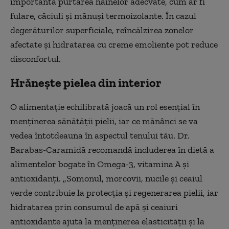
importantă purtarea hainelor adecvate, cum ar fi
fulare, căciuli și mănuși termoizolante. În cazul
degerăturilor superficiale, reîncălzirea zonelor
afectate și hidratarea cu creme emoliente pot reduce
disconfortul.
Hrănește pielea din interior
O alimentație echilibrată joacă un rol esențial în
menținerea sănătății pielii, iar ce mănânci se va
vedea întotdeauna în aspectul tenului tău. Dr.
Barabas-Caramidă recomandă includerea în dietă a
alimentelor bogate în Omega-3, vitamina A și
antioxidanți. „Somonul, morcovii, nucile și ceaiul
verde contribuie la protecția și regenerarea pielii, iar
hidratarea prin consumul de apă și ceaiuri
antioxidante ajută la menținerea elasticității și la