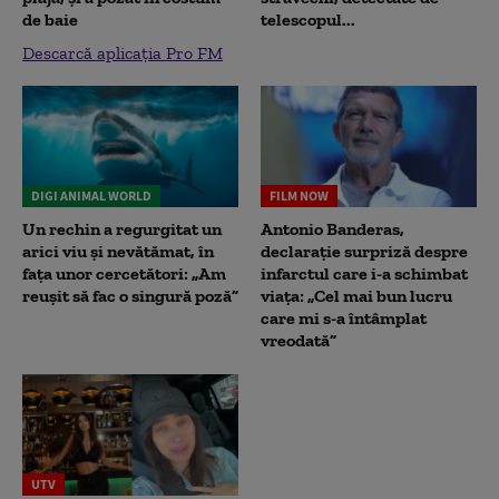
de baie
telescopul...
Descarcă aplicația Pro FM
DIGI ANIMAL WORLD
FILM NOW
Un rechin a regurgitat un
Antonio Banderas,
arici viu și nevătămat, în
declarație surpriză despre
fața unor cercetători: „Am
infarctul care i-a schimbat
reușit să fac o singură poză”
viața: „Cel mai bun lucru
care mi s-a întâmplat
vreodată”
UTV