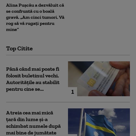
Alina Pușcău a dezvăluit că
se confruntă cu o boală
gravă. „Am cinci tumori. Vă
rog să vă rugați pentru
mine”
Top Citite
Până când mai poate fi
folosit buletinul vechi.
Autoritățile au stabilit
pentru cine se...
1
A treia cea mai mică
țară din lume și-a
schimbat numele după
mai bine de jumătate