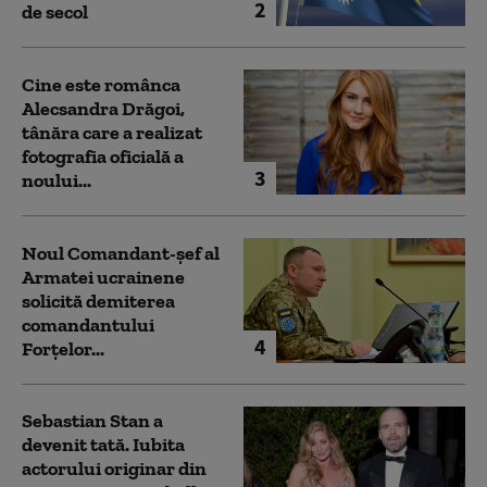
2
de secol
Cine este românca
Alecsandra Drăgoi,
tânăra care a realizat
fotografia oficială a
3
noului...
Noul Comandant-șef al
Armatei ucrainene
solicită demiterea
comandantului
4
Forțelor...
Sebastian Stan a
devenit tată. Iubita
actorului originar din