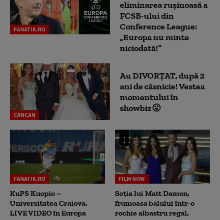
eliminarea rușinoasă a
FCSB-ului din
Conference League:
FANATIK.RO
„Europa nu minte
niciodată!”
Au DIVORȚAT, după 2
ani de căsnicie! Vestea
momentului în
showbiz😮
CANCAN
FANATIK.RO
FILM NOW
KuPS Kuopio –
Soția lui Matt Damon,
Universitatea Craiova,
frumoasa balului într-o
LIVE VIDEO în Europa
rochie albastru regal,