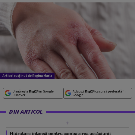
Articol susținut de Regina Maria
Urmărește
Digi24
în Google
Adaugă
Digi24
ca sursă preferată în
Discover
Google
DIN ARTICOL
Hidratare intensă pentru combaterea uscăciunii