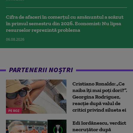
Cifra de afaceri în comerțul cu amănuntul a scăzut
în primul semestru din 2026. Economist: Nu lipsa
resurselor reprezintă problema
06.08.2026
PARTENERII NOȘTRI
Cristiano Ronaldo: „Ce
naiba îți mai poți dori?”.
Georgina Rodriguez,
reacție după valul de
critici privind silueta ei
PE ROZ
Edi Iordănescu, verdict
necruțător după