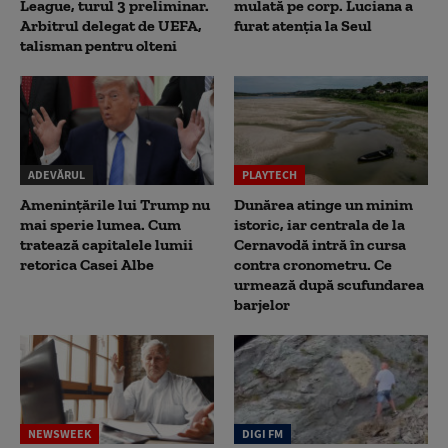
League, turul 3 preliminar.
mulată pe corp. Luciana a
Arbitrul delegat de UEFA,
furat atenția la Seul
talisman pentru olteni
ADEVĂRUL
PLAYTECH
Amenințările lui Trump nu
Dunărea atinge un minim
mai sperie lumea. Cum
istoric, iar centrala de la
tratează capitalele lumii
Cernavodă intră în cursa
retorica Casei Albe
contra cronometru. Ce
urmează după scufundarea
barjelor
NEWSWEEK
DIGI FM