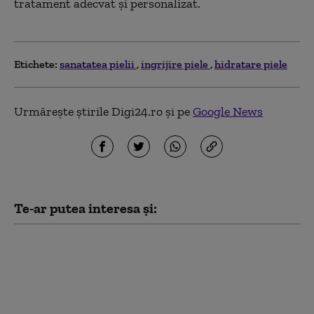
tratament adecvat și personalizat.
Etichete:
sanatatea pielii
ingrijire piele
hidratare piele
Urmărește știrile Digi24.ro și pe
Google News
Te-ar putea interesa și:
Greșeli în îngrijirea
tenului. De ce nu e bine
ne spălăm pe față cu
apa de la robinet