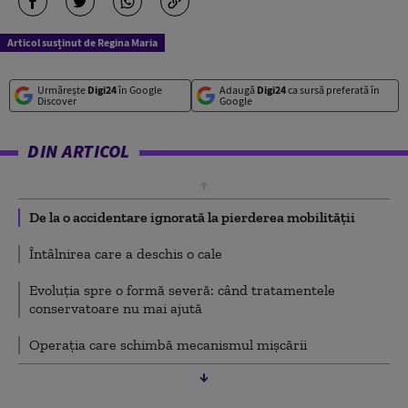
Articol susținut de Regina Maria
Urmărește
Digi24
în Google
Adaugă
Digi24
ca sursă preferată în
Discover
Google
DIN ARTICOL
De la o accidentare ignorată la pierderea mobilității
Întâlnirea care a deschis o cale
Evoluția spre o formă severă: când tratamentele
conservatoare nu mai ajută
Operația care schimbă mecanismul mișcării