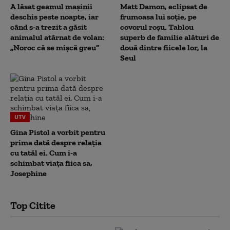
A lăsat geamul mașinii
Matt Damon, eclipsat de
deschis peste noapte, iar
frumoasa lui soție, pe
când s-a trezit a găsit
covorul roșu. Tablou
animalul atârnat de volan:
superb de familie alături de
„Noroc că se mișcă greu”
două dintre fiicele lor, la
Seul
UTV
Gina Pistol a vorbit pentru
prima dată despre relația
cu tatăl ei. Cum i-a
schimbat viața fiica sa,
Josephine
Top Citite