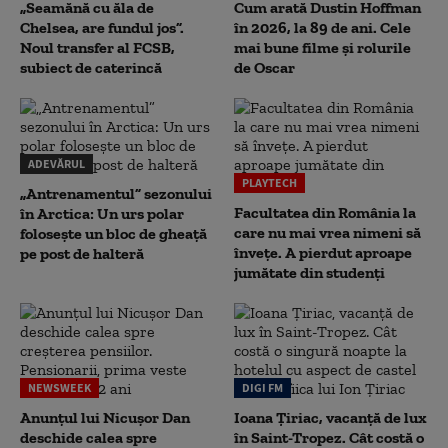
„Seamănă cu ăla de
Cum arată Dustin Hoffman
Chelsea, are fundul jos”.
în 2026, la 89 de ani. Cele
Noul transfer al FCSB,
mai bune filme și rolurile
subiect de caterincă
de Oscar
ADEVĂRUL
PLAYTECH
„Antrenamentul” sezonului
Facultatea din România la
în Arctica: Un urs polar
care nu mai vrea nimeni să
folosește un bloc de gheață
înveţe. A pierdut aproape
pe post de halteră
jumătate din studenţi
NEWSWEEK
DIGI FM
Anunțul lui Nicușor Dan
Ioana Țiriac, vacanță de lux
deschide calea spre
în Saint-Tropez. Cât costă o