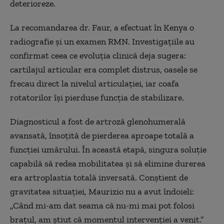
deterioreze.
La recomandarea dr. Faur, a efectuat în Kenya o
radiografie și un examen RMN. Investigațiile au
confirmat ceea ce evoluția clinică deja sugera:
cartilajul articular era complet distrus, oasele se
frecau direct la nivelul articulației, iar coafa
rotatorilor își pierduse funcția de stabilizare.
Diagnosticul a fost de artroză glenohumerală
avansată, însoțită de pierderea aproape totală a
funcției umărului. În această etapă, singura soluție
capabilă să redea mobilitatea și să elimine durerea
era artroplastia totală inversată. Conștient de
gravitatea situației, Maurizio nu a avut îndoieli:
„Când mi-am dat seama că nu-mi mai pot folosi
brațul, am știut că momentul intervenției a venit.”