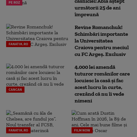
căsniciei: Abia aștept
PE ROZ
următorii 25 de ani
împreună
Revine Romanchuk!
Schimbări importante
la Universitatea
FANATIK.RO
Craiova pentru meciul
cu FC Argeş. Exclusiv
4.000 lei amendă
tuturor românilor care
locuiesc la casă și fac
acest lucru în curte,
CANCAN
crezând că nu îi vede
nimeni
FANATIK.RO
FILM NOW