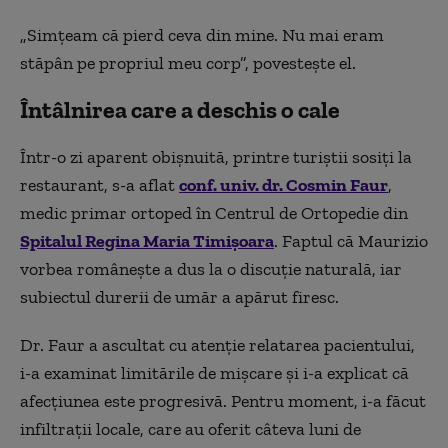
„Simțeam că pierd ceva din mine. Nu mai eram
stăpân pe propriul meu corp”, povestește el.
Întâlnirea care a deschis o cale
Într-o zi aparent obișnuită, printre turiștii sosiți la
restaurant, s-a aflat
conf. univ. dr. Cosmin Faur
,
medic primar ortoped în Centrul de Ortopedie din
Spitalul Regina Maria Timișoara
. Faptul că Maurizio
vorbea românește a dus la o discuție naturală, iar
subiectul durerii de umăr a apărut firesc.
Dr. Faur a ascultat cu atenție relatarea pacientului,
i-a examinat limitările de mișcare și i-a explicat că
afecțiunea este progresivă. Pentru moment, i-a făcut
infiltrații locale, care au oferit câteva luni de