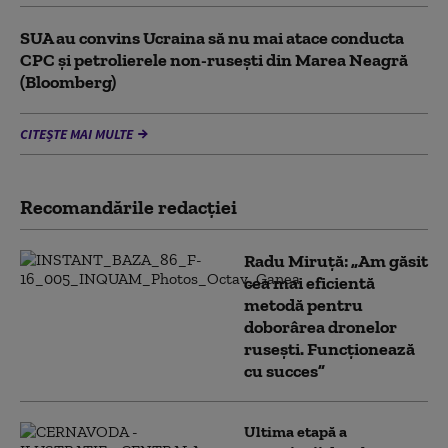
SUA au convins Ucraina să nu mai atace conducta
CPC şi petrolierele non-ruseşti din Marea Neagră
(Bloomberg)
CITEȘTE MAI MULTE
Recomandările redacţiei
Radu Miruță: „Am găsit
cea mai eficientă
metodă pentru
doborârea dronelor
rusești. Funcționează
cu succes”
Ultima etapă a