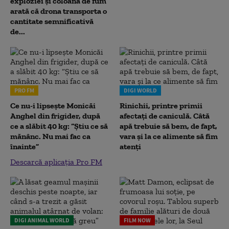
exploziei și coloana de fum
arată că drona transporta o
cantitate semnificativă
de...
PRO FM
DIGI WORLD
Ce nu-i lipsește Monicăi
Rinichii, printre primii
Anghel din frigider, după
afectați de caniculă. Câtă
ce a slăbit 40 kg: “Știu ce să
apă trebuie să bem, de fapt,
mănânc. Nu mai fac ca
vara și la ce alimente să fim
înainte”
atenți
Descarcă aplicația Pro FM
DIGI ANIMAL WORLD
FILM NOW