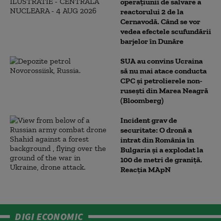
operațiunii de salvare a
reactorului 2 de la
Cernavodă. Când se vor
vedea efectele scufundării
barjelor în Dunăre
SUA au convins Ucraina
să nu mai atace conducta
CPC şi petrolierele non-
ruseşti din Marea Neagră
(Bloomberg)
Incident grav de
securitate: O dronă a
intrat din România în
Bulgaria şi a explodat la
100 de metri de graniţă.
Reacția MApN
DIGI ECONOMIC