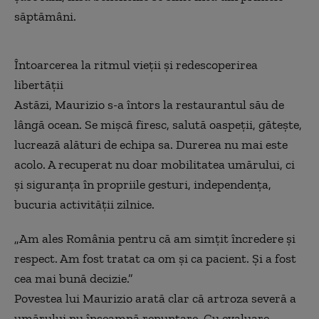
săptămâni.
Întoarcerea la ritmul vieții și redescoperirea
libertății
Astăzi, Maurizio s-a întors la restaurantul său de
lângă ocean. Se mișcă firesc, salută oaspeții, gătește,
lucrează alături de echipa sa. Durerea nu mai este
acolo. A recuperat nu doar mobilitatea umărului, ci
și siguranța în propriile gesturi, independența,
bucuria activității zilnice.
„Am ales România pentru că am simțit încredere și
respect. Am fost tratat ca om și ca pacient. Și a fost
cea mai bună decizie.”
Povestea lui Maurizio arată clar că artroza severă a
umărului nu înseamnă renunțare. Cu evaluare