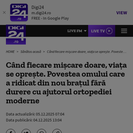
Digi24
VIEW
m.digi24.ro
FREE - In Google Play
LIVE TV
LIVE FM
HOME
Sănătos acasă
Când fiecare mișcare doare, viața se oprește. Povestea omului care a ridicat din nou brațul fără durere cu ajutorul ortopediei moderne
Când fiecare mișcare doare, viața
se oprește. Povestea omului care
a ridicat din nou brațul fără
durere cu ajutorul ortopediei
moderne
Data actualizării:
05.12.2025 07:04
Data publicării:
04.12.2025 13:04