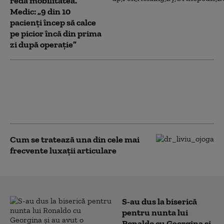
redă mobilitatea.
Medic: „9 din 10
pacienți încep să calce
pe picior încă din prima
zi după operație”
Gonartroza: între vârstă, stil de viață
și moștenire genetică. „După
protezarea genunchiului, mișcarea
devine esențială”
Cum se tratează una din cele mai
frecvente luxații articulare
S-au dus la biserică
pentru nunta lui
Ronaldo cu Georgina și