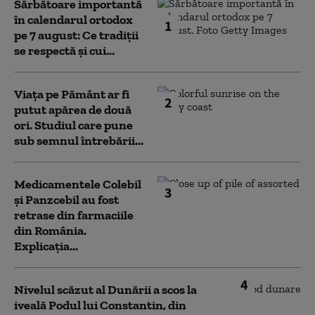
Sărbătoare importantă
în calendarul ortodox
1
pe 7 august: Ce tradiții
se respectă și cui...
Viața pe Pământ ar fi
2
putut apărea de două
ori. Studiul care pune
sub semnul întrebării...
Medicamentele Colebil
3
și Panzcebil au fost
retrase din farmaciile
din România.
Explicația...
4
Nivelul scăzut al Dunării a scos la
iveală Podul lui Constantin, din