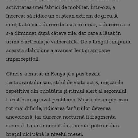
activitatea unei fabrici de mobilier. Într-o zi, a
încercat să ridice un buștean extrem de greu. A
simțit atunci o durere bruscă în umăr, o durere care
s-a diminuat după câteva zile, dar care a lăsat în
urmă o articulație vulnerabilă. De-a lungul timpului,
această slăbiciune a avansat lent și aproape
imperceptibil.
Când s-a mutat în Kenya și a pus bazele
restaurantului său, stilul de viață activ, mișcările
repetitive din bucătărie și ritmul alert al sezonului
turistic au agravat problema. Mișcările ample erau
tot mai dificile, ridicarea farfuriilor devenea
anevoioasă, iar durerea nocturnă îi fragmenta
somnul. La un moment dat, nu mai putea ridica
brațul nici până la nivelul mesei.