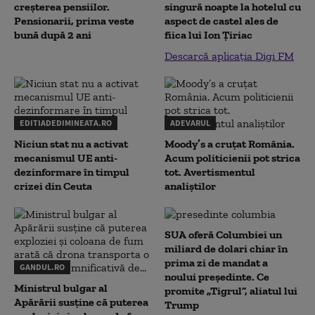
creșterea pensiilor.
singură noapte la hotelul cu
Pensionarii, prima veste
aspect de castel ales de
bună după 2 ani
fiica lui Ion Țiriac
Descarcă aplicația Digi FM
EDITIADEDIMINEATA.RO
ADEVARUL
Niciun stat nu a activat
Moody’s a cruțat România.
mecanismul UE anti-
Acum politicienii pot strica
dezinformare în timpul
tot. Avertismentul
crizei din Ceuta
analiștilor
SUA oferă Columbiei un
miliard de dolari chiar în
prima zi de mandat a
GANDUL.RO
noului președinte. Ce
Ministrul bulgar al
promite „Tigrul”, aliatul lui
Apărării susține că puterea
Trump