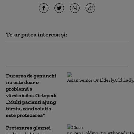
Te-ar putea interesa și:
Intervenția chirurgicală de
corecție a protezei de genunchi
Durerea de genunchi
nu este doar o
problemă a
vârstnicilor. Ortoped:
„Mulți pacienți ajung
târziu, când soluția
este protezarea"
Protezarea gleznei