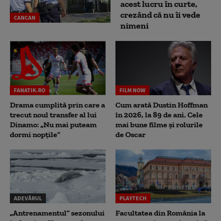
acest lucru în curte,
crezând că nu îi vede
CANCAN
nimeni
FANATIK.RO
FILM NOW
Drama cumplită prin care a
Cum arată Dustin Hoffman
trecut noul transfer al lui
în 2026, la 89 de ani. Cele
Dinamo: „Nu mai puteam
mai bune filme și rolurile
dormi nopțile”
de Oscar
ADEVĂRUL
PLAYTECH
„Antrenamentul” sezonului
Facultatea din România la