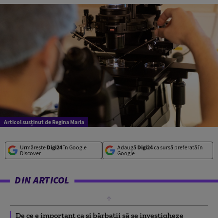
Articol susținut de Regina Maria
Urmărește
Digi24
în Google
Adaugă
Digi24
ca sursă preferată în
Discover
Google
DIN ARTICOL
De ce e important ca și bărbații să se investigheze