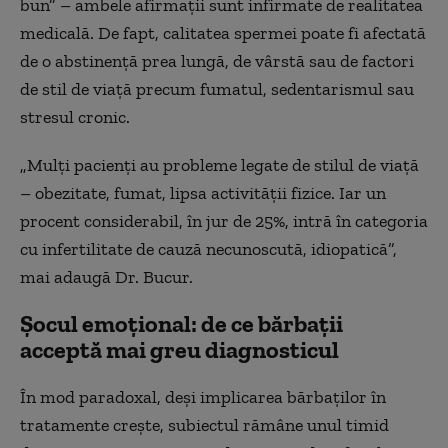
bun” – ambele afirmații sunt infirmate de realitatea
medicală. De fapt, calitatea spermei poate fi afectată
de o abstinență prea lungă, de vârstă sau de factori
de stil de viață precum fumatul, sedentarismul sau
stresul cronic.
„Mulți pacienți au probleme legate de stilul de viață
– obezitate, fumat, lipsa activității fizice. Iar un
procent considerabil, în jur de 25%, intră în categoria
cu infertilitate de cauză necunoscută, idiopatică”,
mai adaugă Dr. Bucur.
Șocul emoțional: de ce bărbații
acceptă mai greu diagnosticul
În mod paradoxal, deși implicarea bărbaților în
tratamente crește, subiectul rămâne unul timid