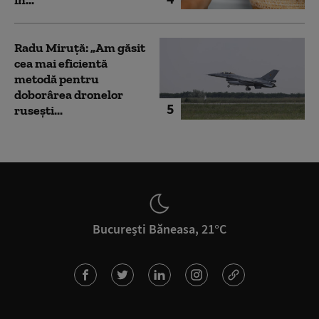
Radu Miruță: „Am găsit
cea mai eficientă
metodă pentru
doborârea dronelor
5
rusești...
București Băneasa, 21°C