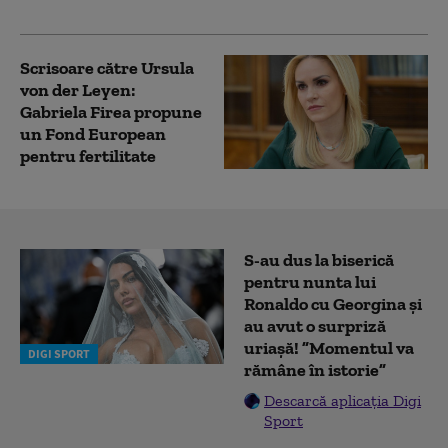
enorm”
Scrisoare către Ursula
von der Leyen:
Gabriela Firea propune
un Fond European
pentru fertilitate
S-au dus la biserică
pentru nunta lui
Ronaldo cu Georgina și
au avut o surpriză
uriașă! ”Momentul va
DIGI SPORT
rămâne în istorie”
Descarcă aplicația Digi
Sport