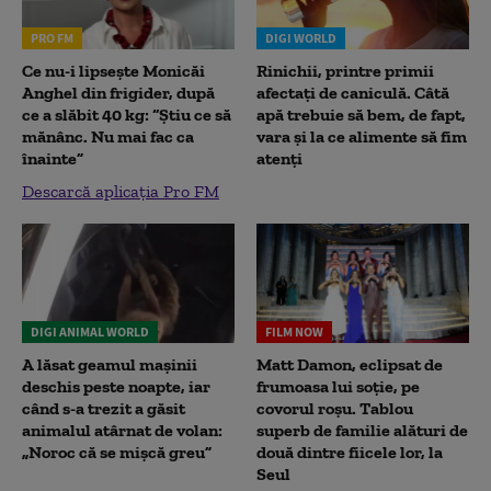
PRO FM
DIGI WORLD
Ce nu-i lipsește Monicăi
Rinichii, printre primii
Anghel din frigider, după
afectați de caniculă. Câtă
ce a slăbit 40 kg: “Știu ce să
apă trebuie să bem, de fapt,
mănânc. Nu mai fac ca
vara și la ce alimente să fim
înainte”
atenți
Descarcă aplicația Pro FM
DIGI ANIMAL WORLD
FILM NOW
A lăsat geamul mașinii
Matt Damon, eclipsat de
deschis peste noapte, iar
frumoasa lui soție, pe
când s-a trezit a găsit
covorul roșu. Tablou
animalul atârnat de volan:
superb de familie alături de
„Noroc că se mișcă greu”
două dintre fiicele lor, la
Seul