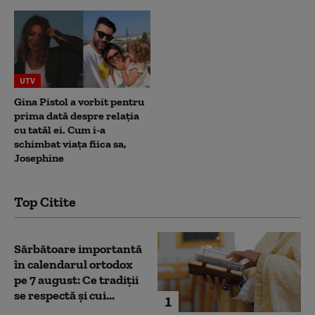
UTV
Gina Pistol a vorbit pentru
prima dată despre relația
cu tatăl ei. Cum i-a
schimbat viața fiica sa,
Josephine
Top Citite
Sărbătoare importantă
în calendarul ortodox
pe 7 august: Ce tradiții
se respectă și cui...
1