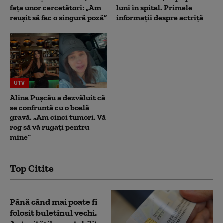
fața unor cercetători: „Am
luni în spital. Primele
reușit să fac o singură poză”
informații despre actriță
UTV
Alina Pușcău a dezvăluit că
se confruntă cu o boală
gravă. „Am cinci tumori. Vă
rog să vă rugați pentru
mine”
Top Citite
Până când mai poate fi
folosit buletinul vechi.