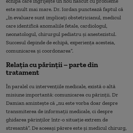
echipa care îngrijește un nou născut cu probleme
este mult mai mare. Dr. Iordan punctează faptul că
„în evaluare sunt implicați obstetricianul, medicul
care identifică anomaliile fetale, cardiologul,
neonatologul, chirurgul pediatru și anestezistul.
Succesul depinde de echipă, experiența acesteia,
comunicarea și coordonarea”.
Relația cu părinții – parte din
tratament
În paralel cu intervențiile medicale, există o altă
misiune importantă: comunicarea cu părinții. Dr
Damian amintește că „nu este vorba doar despre
transmiterea de informații medicale, ci despre
ghidarea părinților într-o situație extrem de
stresantă”. De aceeași părere este și medicul chirurg,