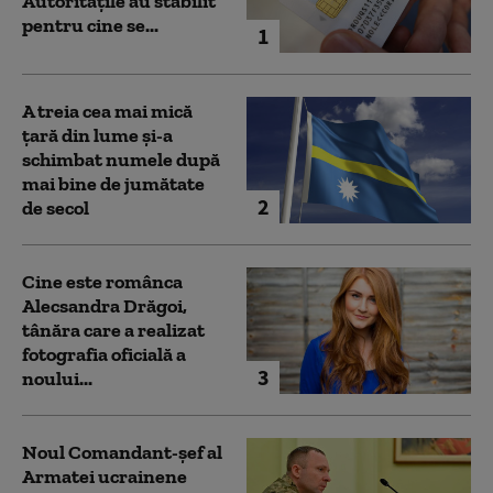
Autoritățile au stabilit
pentru cine se...
1
A treia cea mai mică
țară din lume și-a
schimbat numele după
mai bine de jumătate
2
de secol
Cine este românca
Alecsandra Drăgoi,
tânăra care a realizat
fotografia oficială a
3
noului...
Noul Comandant-șef al
Armatei ucrainene