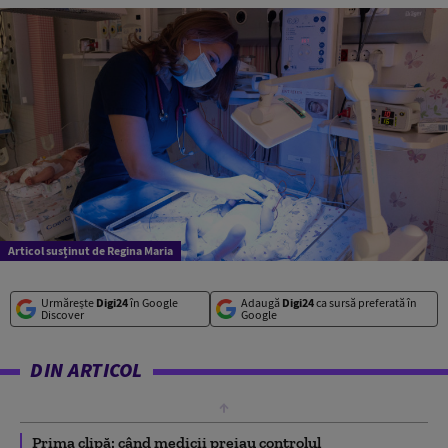
Articol susținut de Regina Maria
Urmărește
Digi24
în Google
Adaugă
Digi24
ca sursă preferată în
Discover
Google
DIN ARTICOL
Prima clipă: când medicii preiau controlul