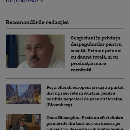
CITEȘTE MAI MULTE
Recomandările redacţiei
Suspiciuni în privința
despăgubirilor pentru
secetă. Primar prins și
cu daună totală, și cu
producție mare
recoltată
Foști oficiali europeni și ruși au purtat
discuții secrete în Austria, pentru
posibile negocieri de pace cu Ucraina
(Bloomberg)
Oana Gheorghiu: Peste un sfert dintre
primăriile din țară nu s-au înscris pe
Ghiseul.ro, deși este o obligație legală