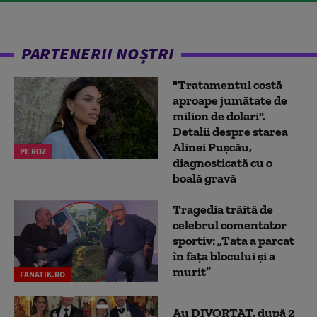
PARTENERII NOȘTRI
"Tratamentul costă
aproape jumătate de
milion de dolari".
Detalii despre starea
Alinei Pușcău,
PE ROZ
diagnosticată cu o
boală gravă
Tragedia trăită de
celebrul comentator
sportiv: „Tata a parcat
în fața blocului și a
murit”
FANATIK.RO
Au DIVORȚAT, după 2