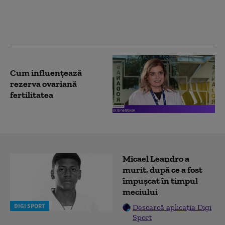
trebuie ignorate după
naștere
Cum influențează
rezerva ovariană
fertilitatea
Micael Leandro a
murit, după ce a fost
împușcat în timpul
meciului
DIGI SPORT
Descarcă aplicația Digi
Sport