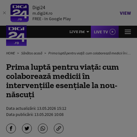
Digi24
VIEW
m.digi24.ro
FREE - In Google Play
LIVE TV
LIVE FM
HOME
Sănătos acasă
Prima luptă pentru viață: cum colaborează medicii în intervențiile esențiale la nou-născuți
Prima luptă pentru viață: cum
colaborează medicii în
intervențiile esențiale la nou-
născuți
Data actualizării:
13.05.2026 15:12
Data publicării:
13.05.2026 10:08