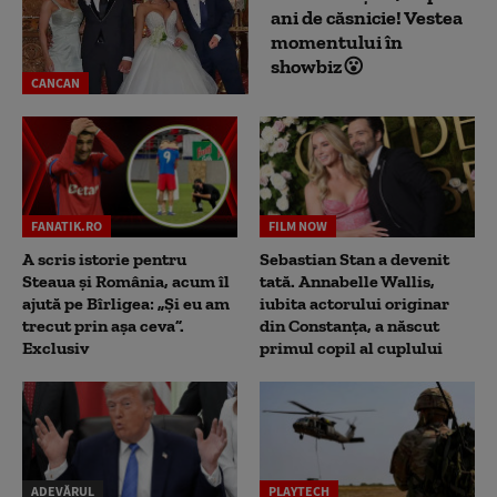
ani de căsnicie! Vestea
momentului în
showbiz😮
CANCAN
FANATIK.RO
FILM NOW
A scris istorie pentru
Sebastian Stan a devenit
Steaua și România, acum îl
tată. Annabelle Wallis,
ajută pe Bîrligea: „Și eu am
iubita actorului originar
trecut prin așa ceva”.
din Constanța, a născut
Exclusiv
primul copil al cuplului
ADEVĂRUL
PLAYTECH