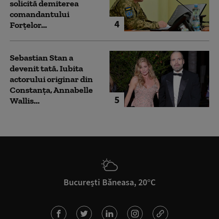
solicită demiterea
comandantului
4
Forțelor...
Sebastian Stan a
devenit tată. Iubita
actorului originar din
Constanța, Annabelle
5
Wallis...
București Băneasa, 20°C