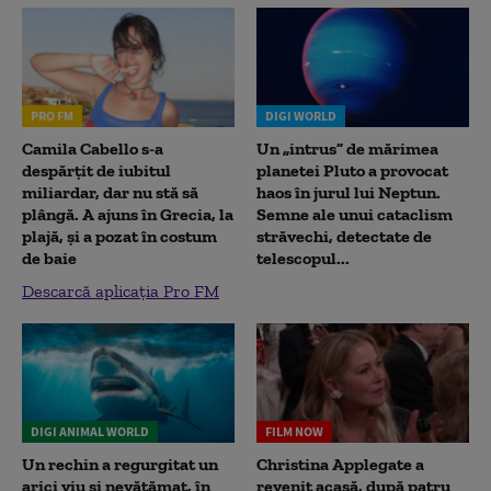
PRO FM
DIGI WORLD
Camila Cabello s-a
Un „intrus” de mărimea
despărțit de iubitul
planetei Pluto a provocat
miliardar, dar nu stă să
haos în jurul lui Neptun.
plângă. A ajuns în Grecia, la
Semne ale unui cataclism
plajă, și a pozat în costum
străvechi, detectate de
de baie
telescopul...
Descarcă aplicația Pro FM
DIGI ANIMAL WORLD
FILM NOW
Un rechin a regurgitat un
Christina Applegate a
arici viu și nevătămat, în
revenit acasă, după patru