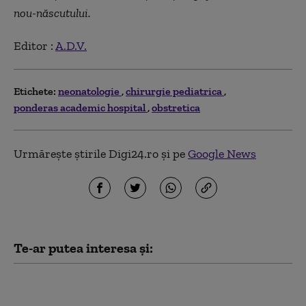
nou-născutului.
Editor :
A.D.V.
Etichete:
neonatologie
chirurgie pediatrica
ponderas academic hospital
obstretica
Urmărește știrile Digi24.ro și pe
Google News
Te-ar putea interesa și:
Situațiile critice din