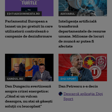
EDITIADEDIMINEATA.RO
ADEVARUL
Parlamentul European a
Inteligența artificială
lansat un joc gratuit în care
transformă
utilizatorii controlează o
departamentele de resurse
campanie de dezinformare
umane. Milioane de locuri
de muncă ar putea fi
afectate
GANDUL.RO
DIGI SPORT
Dan Dungaciu avertizează
Dan Petrescu s-a decis
asupra crizei energetice:
Descarcă aplicația Digi
„Când ai un vulcan
Sport
deasupra, nu stai să găsești
soluții cu leucoplast”