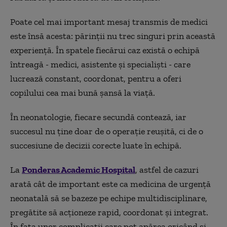
Poate cel mai important mesaj transmis de medici
este însă acesta: părinții nu trec singuri prin această
experiență. În spatele fiecărui caz există o echipă
întreagă - medici, asistente și specialiști - care
lucrează constant, coordonat, pentru a oferi
copilului cea mai bună șansă la viață.
În neonatologie, fiecare secundă contează, iar
succesul nu ține doar de o operație reușită, ci de o
succesiune de decizii corecte luate în echipă.
La
Ponderas Academic Hospital
, astfel de cazuri
arată cât de important este ca medicina de urgență
neonatală să se bazeze pe echipe multidisciplinare,
pregătite să acționeze rapid, coordonat și integrat.
În fața unor complicații care pot apărea oricând și