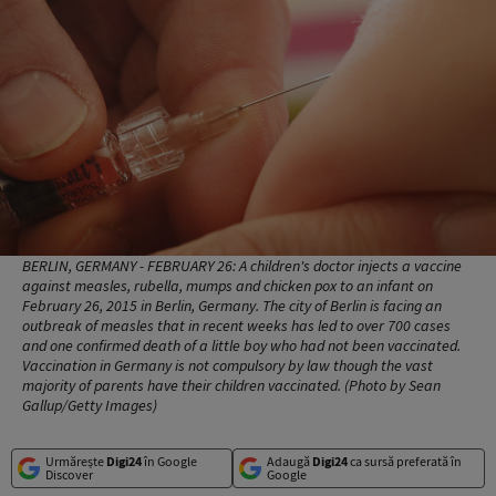
BERLIN, GERMANY - FEBRUARY 26: A children's doctor injects a vaccine
against measles, rubella, mumps and chicken pox to an infant on
February 26, 2015 in Berlin, Germany. The city of Berlin is facing an
outbreak of measles that in recent weeks has led to over 700 cases
and one confirmed death of a little boy who had not been vaccinated.
Vaccination in Germany is not compulsory by law though the vast
majority of parents have their children vaccinated. (Photo by Sean
Gallup/Getty Images)
Urmărește
Digi24
în Google
Adaugă
Digi24
ca sursă preferată în
Discover
Google