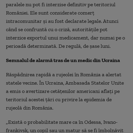
paralele nu pot fi interzise definitiv pe teritoriul
României. Ele sunt considerate comerţ
intracomunitar şi au fost declarate legale. Atunci
când se confruntă cu o criză, autorităţile pot
interzice exportul unui medicament, dar numai pe o
perioadă determinată. De regulă, de şase luni.
Semnalul de alarmă tras de un medic din Ucraina
Răspâdnirea rapidă a rujeolei în România a alertat
statele vecine. În Ucraina, Ambasada Statelor Unite
a emis o avertizare cetăţenilor americani aflaţi pe
teritoriul acestei ţări cu privire la epidemia de
rujeolă din România.
„Există o probabilitate mare ca în Odessa, Ivano-
frankivsk, un copil sau un matur să se fi îmbolnăvit