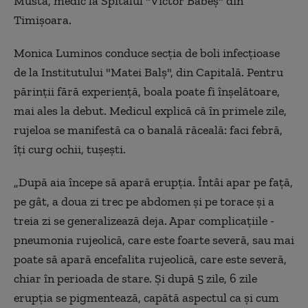
Musta, medic la Spitalul "Victor Babeș" din
Timișoara.
Monica Luminos conduce secţia de boli infecţioase
de la Institutului "Matei Balş", din Capitală. Pentru
părinţii fără experienţă, boala poate fi înşelătoare,
mai ales la debut. Medicul explică că în primele zile,
rujeloa se manifestă ca o banală răceală: faci febră,
îţi curg ochii, tuşeşti.
„După aia începe să apară erupţia. Întâi apar pe faţă,
pe gât, a doua zi trec pe abdomen şi pe torace şi a
treia zi se generalizează deja. Apar complicaţiile -
pneumonia rujeolică, care este foarte severă, sau mai
poate să apară encefalita rujeolică, care este severă,
chiar în perioada de stare. Şi după 5 zile, 6 zile
erupţia se pigmentează, capătă aspectul ca şi cum