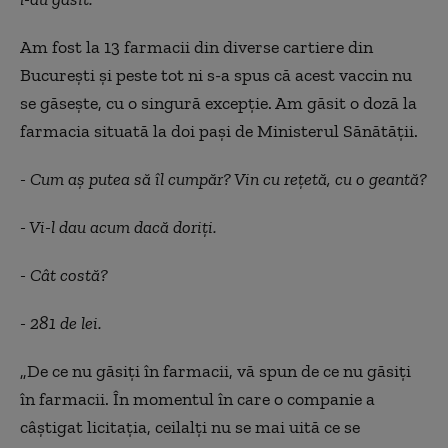
Am fost la 13 farmacii din diverse cartiere din
Bucureşti şi peste tot ni s-a spus că acest vaccin nu
se găseşte, cu o singură excepţie. Am găsit o doză la
farmacia situată la doi paşi de Ministerul Sănătăţii.
- Cum aş putea să îl cumpăr? Vin cu reţetă, cu o geantă?
- Vi-l dau acum dacă doriţi.
- Cât costă?
- 281 de lei.
„
De ce nu găsiţi în farmacii, vă spun de ce nu găsiţi
în farmacii. În momentul în care o companie a
câştigat licitaţia, ceilalţi nu se mai uită ce se