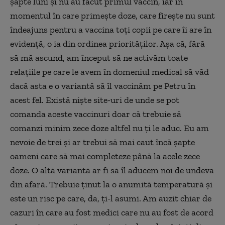
şapte luni şi nu au făcut primul vaccin, iar în
momentul în care primeşte doze, care fireşte nu sunt
îndeajuns pentru a vaccina toţi copii pe care îi are în
evidenţă, o ia din ordinea priorităţilor. Aşa că, fără
să mă ascund, am început să ne activăm toate
relaţiile pe care le avem în domeniul medical să văd
dacă asta e o variantă să îl vaccinăm pe Petru în
acest fel. Există nişte site-uri de unde se pot
comanda aceste vaccinuri doar că trebuie să
comanzi minim zece doze altfel nu ţi le aduc. Eu am
nevoie de trei şi ar trebui să mai caut încă şapte
oameni care să mai completeze până la acele zece
doze. O altă variantă ar fi să îl aducem noi de undeva
din afară. Trebuie ţinut la o anumită temperatură şi
este un risc pe care, da, ţi-l asumi. Am auzit chiar de
cazuri în care au fost medici care nu au fost de acord