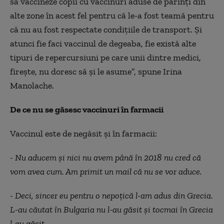
să vaccineze copii cu vaccinuri aduse de părinţi din
alte zone în acest fel pentru că le-a fost teamă pentru
că nu au fost respectate condiţiile de transport. Și
atunci fie faci vaccinul de degeaba, fie există alte
tipuri de repercursiuni pe care unii dintre medici,
fireşte, nu doresc să şi le asume”, spune Irina
Manolache.
De ce nu se găsesc vaccinuri în farmacii
Vaccinul este de negăsit şi în farmacii:
- Nu aducem şi nici nu avem până în 2018 nu cred că
vom avea cum. Am primit un mail că nu se vor aduce.
- Deci, sincer eu pentru o nepoţică l-am adus din Grecia.
L-au căutat în Bulgaria nu l-au găsit şi tocmai în Grecia
l-au găsit.