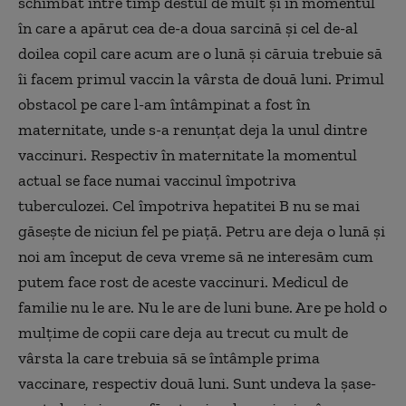
schimbat între timp destul de mult şi în momentul
în care a apărut cea de-a doua sarcină şi cel de-al
doilea copil care acum are o lună şi căruia trebuie să
îi facem primul vaccin la vârsta de două luni. Primul
obstacol pe care l-am întâmpinat a fost în
maternitate, unde s-a renunţat deja la unul dintre
vaccinuri. Respectiv în maternitate la momentul
actual se face numai vaccinul împotriva
tuberculozei. Cel împotriva hepatitei B nu se mai
găseşte de niciun fel pe piaţă. Petru are deja o lună şi
noi am început de ceva vreme să ne interesăm cum
putem face rost de aceste vaccinuri. Medicul de
familie nu le are. Nu le are de luni bune. Are pe hold o
mulţime de copii care deja au trecut cu mult de
vârsta la care trebuia să se întâmple prima
vaccinare, respectiv două luni. Sunt undeva la şase-