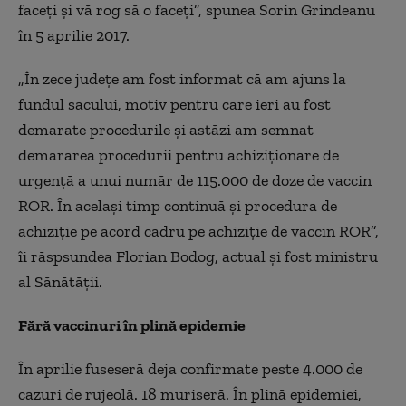
faceţi şi vă rog să o faceţi”, spunea Sorin Grindeanu
în 5 aprilie 2017.
„În zece judeţe am fost informat că am ajuns la
fundul sacului, motiv pentru care ieri au fost
demarate procedurile şi astăzi am semnat
demararea procedurii pentru achiziţionare de
urgenţă a unui număr de 115.000 de doze de vaccin
ROR. În acelaşi timp continuă şi procedura de
achiziţie pe acord cadru pe achiziţie de vaccin ROR”,
îi răspsundea Florian Bodog, actual și fost ministru
al Sănătății.
Fără vaccinuri în plină epidemie
În aprilie fuseseră deja confirmate peste 4.000 de
cazuri de rujeolă. 18 muriseră. În plină epidemiei,