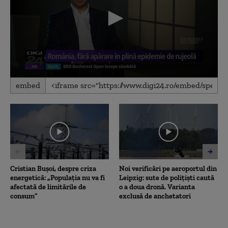
0
embed
seconds
of
23
minutes,
51
seconds
Cristian Bușoi, despre criza
Noi verificări pe aeroportul din
energetică: „Populația nu va fi
Leipzig: sute de polițiști caută
afectată de limitările de
o a doua dronă. Varianta
consum”
exclusă de anchetatori