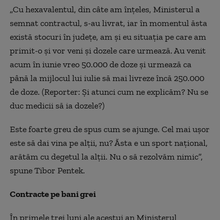
„Cu hexavalentul, din câte am înţeles, Ministerul a
semnat contractul, s-au livrat, iar în momentul ăsta
există stocuri în judeţe, am şi eu situaţia pe care am
primit-o şi vor veni şi dozele care urmează. Au venit
acum în iunie vreo 50.000 de doze şi urmează ca
până la mijlocul lui iulie să mai livreze încă 250.000
de doze. (Reporter: Şi atunci cum ne explicăm? Nu se
duc medicii să ia dozele?)
Este foarte greu de spus cum se ajunge. Cel mai uşor
este să dai vina pe alţii, nu? Ăsta e un sport naţional,
arătăm cu degetul la alţii. Nu o să rezolvăm nimic”,
spune Tibor Pentek.
Contracte pe bani grei
În primele trei luni ale acestui an Ministerul