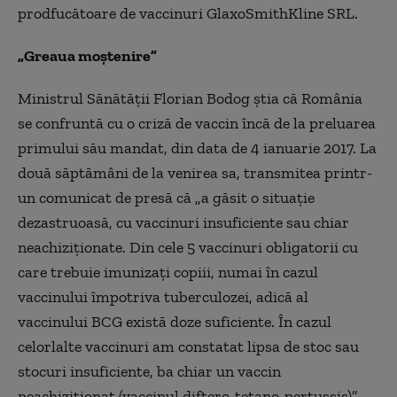
prodfucătoare de vaccinuri GlaxoSmithKline SRL.
„Greaua moștenire”
Ministrul Sănătăţii Florian Bodog ştia că România
se confruntă cu o criză de vaccin încă de la preluarea
primului său mandat, din data de 4 ianuarie 2017. La
două săptămâni de la venirea sa, transmitea printr-
un comunicat de presă că „a găsit o situație
dezastruoasă, cu vaccinuri insuficiente sau chiar
neachiziționate. Din cele 5 vaccinuri obligatorii cu
care trebuie imunizați copiii, numai în cazul
vaccinului împotriva tuberculozei, adică al
vaccinului BCG există doze suficiente. În cazul
celorlalte vaccinuri am constatat lipsa de stoc sau
stocuri insuficiente, ba chiar un vaccin
neachiziționat (vaccinul diftero-tetano-pertussis)”.