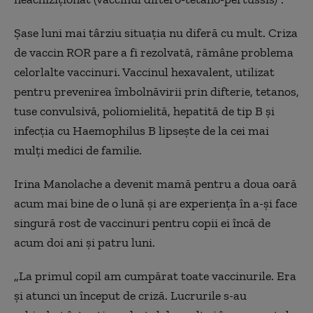
Şase luni mai târziu situaţia nu diferă cu mult. Criza
de vaccin ROR pare a fi rezolvată, rămâne problema
celorlalte vaccinuri. Vaccinul hexavalent, utilizat
pentru prevenirea îmbolnăvirii prin difterie, tetanos,
tuse convulsivă, poliomielită, hepatită de tip B și
infecția cu Haemophilus B lipseşte de la cei mai
mulţi medici de familie.
Irina Manolache a devenit mamă pentru a doua oară
acum mai bine de o lună şi are experienţa în a-şi face
singură rost de vaccinuri pentru copii ei încă de
acum doi ani şi patru luni.
„
La primul copil am cumpărat toate vaccinurile. Era
şi atunci un început de criză. Lucrurile s-au