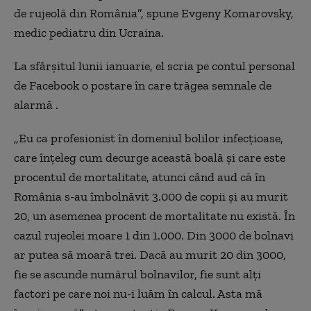
de rujeolă din România”, spune Evgeny Komarovsky,
medic pediatru din Ucraina.
La sfârşitul lunii ianuarie, el scria pe contul personal
de Facebook o postare în care trăgea semnale de
alarmă .
„Eu ca profesionist în domeniul bolilor infecţioase,
care înţeleg cum decurge această boală şi care este
procentul de mortalitate, atunci când aud că în
România s-au îmbolnăvit 3.000 de copii şi au murit
20, un asemenea procent de mortalitate nu există. În
cazul rujeolei moare 1 din 1.000. Din 3000 de bolnavi
ar putea să moară trei. Dacă au murit 20 din 3000,
fie se ascunde numărul bolnavilor, fie sunt alţi
factori pe care noi nu-i luăm în calcul. Asta mă