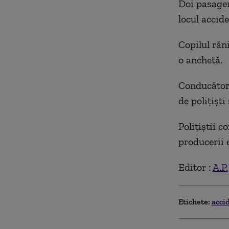
Doi pasager
locul accide
Copilul răni
o anchetă.
Conducătorul
de polițiști
Polițiștii c
producerii 
Editor :
A.P.
Etichete:
acci