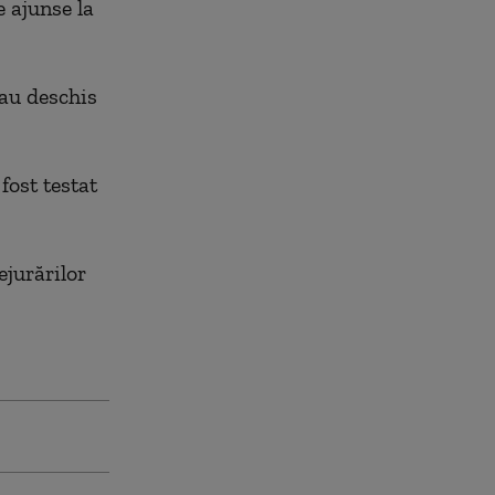
e ajunse la
 au deschis
fost testat
ejurărilor