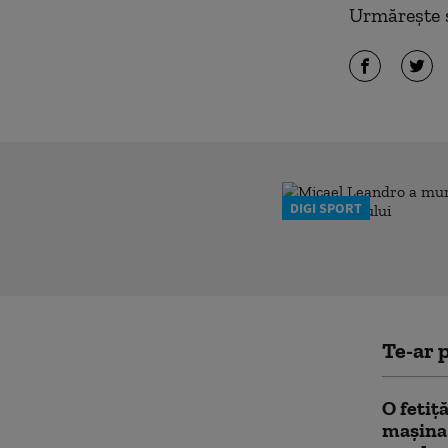
Urmărește ș
DIGI SPORT
Te-ar p
O fetiț
mașina 