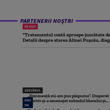
PARTENERII NOȘTRI
PE ROZ
"Tratamentul costă aproape jumătate de 
Detalii despre starea Alinei Pușcău, diag
ADEVĂRUL
„Dimineață mi-am pus plapuma”. Disperat d
DIGI
sportiv și-a amenajat subsolul blocului și...
FM