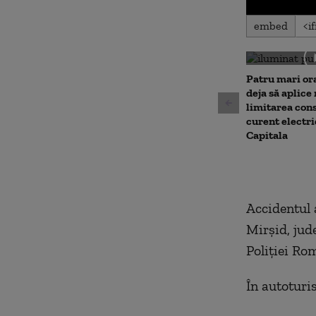
0
embed
seconds
of
0
seconds
Volu
90%
Patru mari or
deja să aplice
limitarea con
curent electri
Capitala
Accidentul 
Mirșid, jude
Poliției Ro
În autoturis