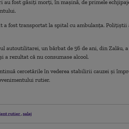
i au fost găsiți morți, în mașină, de primele echjipaj
ntului.
t a fost transportat la spital cu ambulanța. Polițiștii
 autoutilitarei, un bărbat de 56 de ani, din Zalău, a 
 și a rezultat că nu consumase alcool.
ontinuă cercetările în vederea stabilirii cauzei și împr
evenimentului rutier.
dent rutier
salaj