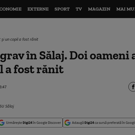
CONOMIE
EXTERNE
SPORT
TV
MAGAZIN
MAI MU
și un copil a fost rănit
grav în Sălaj. Doi oameni
l a fost rănit
8:47
ISU Sălaj
Urmărește
Digi24
în Google Discover
Adaugă
Digi24
ca sursă preferată în Googl