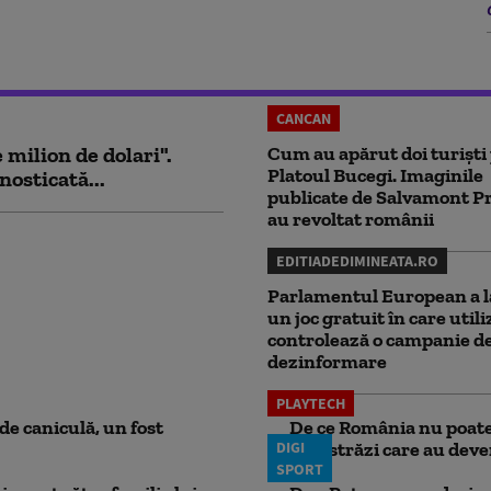
CANCAN
milion de dolari".
Cum au apărut doi turiști
Platoul Bucegi. Imaginile
nosticată...
publicate de Salvamont P
au revoltat românii
EDITIADEDIMINEATA.RO
Parlamentul European a l
un joc gratuit în care utili
controlează o campanie d
dezinformare
PLAYTECH
e caniculă, un fost
De ce România nu poate 
DIGI
autostrăzi care au deven
SPORT