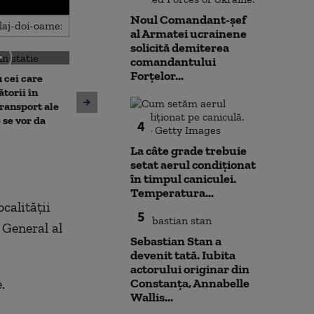
Noul Comandant-șef
al Armatei ucrainene
solicită demiterea
comandantului
Forțelor...
 cei care
torii în
Un asistent medical din SUA
Jihadiști infilt
transport ale
pune la pământ un pacient
migranții ajunș
 se vor da
4
violent. Ce nu a știut
bărbatul agresiv atunci când
La câte grade trebuie
l-a atacat
setat aerul condiționat
în timpul caniculei.
Temperatura...
calității
5
 General al
Sebastian Stan a
devenit tată. Iubita
actorului originar din
.
Constanța, Annabelle
Wallis...