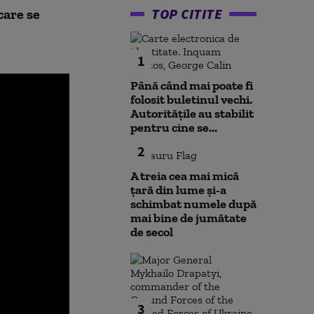
TOP CITITE
care se
1
Până când mai poate fi
folosit buletinul vechi.
Autoritățile au stabilit
pentru cine se...
2
A treia cea mai mică
țară din lume și-a
schimbat numele după
mai bine de jumătate
de secol
3