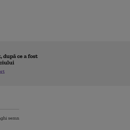
 după ce a fost
ciului
ort