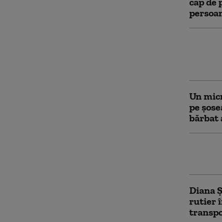
cap de 
persoan
Scandal
fată de 
teamă s
Un micr
pe șose
bărbat 
Diana Ş
rutier:
Diana Ș
rutier 
transpo