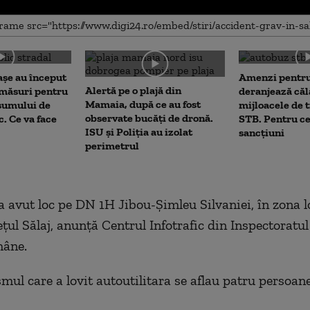
me
așe au început
Amenzi pentru
Alertă pe o plajă din
 măsuri pentru
deranjează călă
Mamaia, după ce au fost
sumului de
mijloacele de 
observate bucăți de dronă.
c. Ce va face
STB. Pentru ce
ISU și Poliția au izolat
sancțiuni
perimetrul
a avut loc pe DN 1H Jibou-Șimleu Silvaniei, în zona lo
țul Sălaj, anunță Centrul Infotrafic din Inspectoratul
mâne.
mul care a lovit autoutilitara se aflau patru persoane