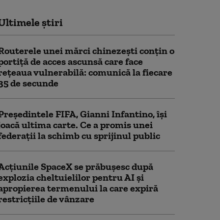
Ultimele știri
Routerele unei mărci chinezești conțin o
portiță de acces ascunsă care face
rețeaua vulnerabilă: comunică la fiecare
35 de secunde
Președintele FIFA, Gianni Infantino, îşi
joacă ultima carte. Ce a promis unei
federații la schimb cu sprijinul public
Acţiunile SpaceX se prăbuşesc după
explozia cheltuielilor pentru AI şi
apropierea termenului la care expiră
restricţiile de vânzare