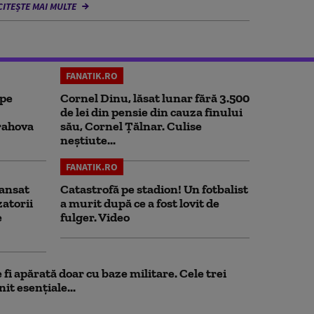
CITEȘTE MAI MULTE
FANATIK.RO
 pe
Cornel Dinu, lăsat lunar fără 3.500
de lei din pensie din cauza finului
rahova
său, Cornel Țălnar. Culise
neștiute...
FANATIK.RO
ansat
Catastrofă pe stadion! Un fotbalist
zatorii
a murit după ce a fost lovit de
e
fulger. Video
fi apărată doar cu baze militare. Cele trei
it esențiale...