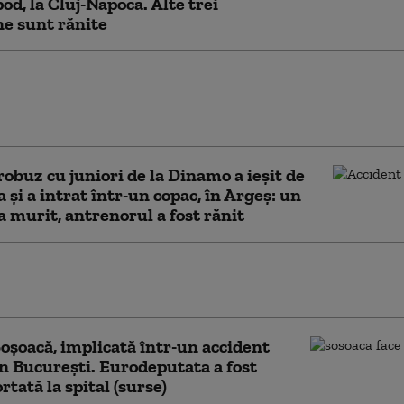
pod, la Cluj-Napoca. Alte trei
e sunt rănite
 în Constanța după un accident în care o
6 ani a fost rănită. Şoferul a fugit de
ă nu fie bătut
obuz cu juniori de la Dinamo a ieșit de
a și a intrat într-un copac, în Argeș: un
a murit, antrenorul a fost rănit
oşoacă, primul mesaj după accidentul
 „Pot să spun că sunt binişor”
oșoacă, implicată într-un accident
în București. Eurodeputata a fost
rtată la spital (surse)