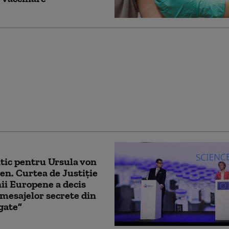
 rujeolă în Israel.
 cazurilor a ajuns la
oritatea fiind copii
nați
itic pentru Ursula von
en. Curtea de Justiție
ii Europene a decis
mesajelor secrete din
gate”