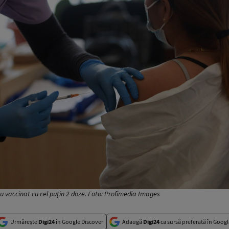
u vaccinat cu cel puţin 2 doze. Foto: Profimedia Images
Urmărește
Digi24
în Google Discover
Adaugă
Digi24
ca sursă preferată în Googl