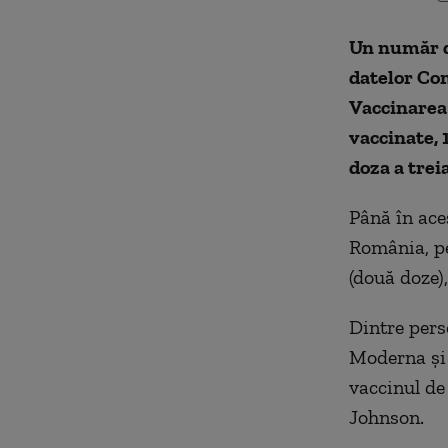
Un număr d
datelor Com
Vaccinarea
vaccinate, 
doza a treia
Până în ace
România, pe
(două doze)
Dintre pers
Moderna şi 
vaccinul de 
Johnson.