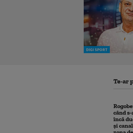
DIGI SPORT
Te-ar p
Rogobet
când s
încă d
şi cana
zona de