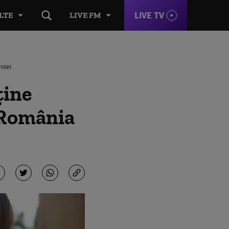
LIVE TV
LTE
LIVE FM
niei
ţine
 România