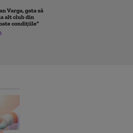
oan Varga, gata să
a alt club din
oate condițiile”
t