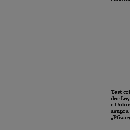
Focar de
Numărul
48, maj
nevacci
Test cr
der Ley
a Uniun
asupra 
„Pfizer