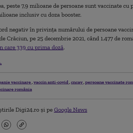
, peste 7,9 milioane de persoane sunt vaccinate cu
milioane inclusiv cu doza booster.
ord negativ în privinţa numărului de persoane vacci
 de Crăciun, pe 25 decembrie 2021, când 1.477 de rom
n care 339 cu prima doză
.
.
anie vaccinare
vaccin anti-covid
cncav
persoane vaccinate ro
ccinare românia
tirile Digi24.ro și pe
Google News