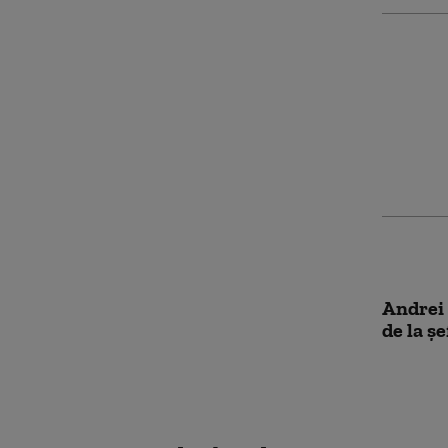
Un bărb
Germani
Covid d
constat
Andrei 
de la ș