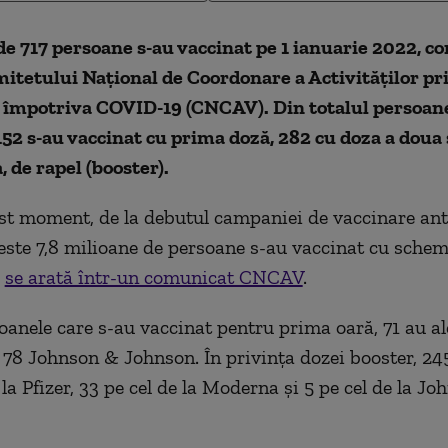
e 717 persoane s-au vaccinat pe 1 ianuarie 2022, c
itetului Naţional de Coordonare a Activităţilor pr
 împotriva COVID-19 (CNCAV). Din totalul persoan
152 s-au vaccinat cu prima doză, 282 cu doza a doua 
, de rapel (booster).
st moment, de la debutul campaniei de vaccinare an
ste 7,8 milioane de persoane s-au vaccinat cu sche
,
se arată într-un comunicat CNCAV
.
oanele care s-au vaccinat pentru prima oară, 71 au ale
78 Johnson & Johnson. În privinţa dozei booster, 245
la Pfizer, 33 pe cel de la Moderna şi 5 pe cel de la J