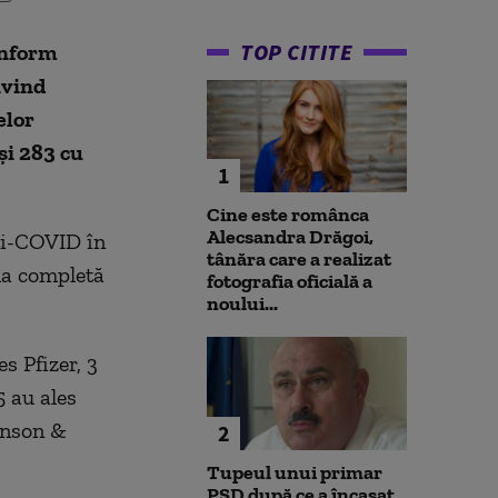
TOP CITITE
onform
ivind
elor
şi 283 cu
1
Cine este românca
Alecsandra Drăgoi,
ti-COVID în
tânăra care a realizat
ma completă
fotografia oficială a
noului...
s Pfizer, 3
 au ales
ohnson &
2
Tupeul unui primar
PSD după ce a încasat