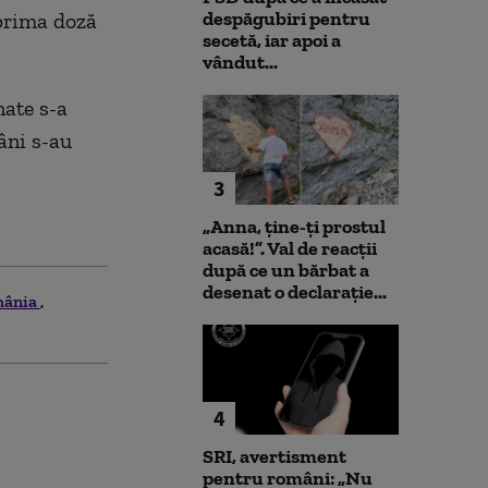
despăgubiri pentru
 prima doză
secetă, iar apoi a
vândut...
nate s-a
âni s-au
3
„Anna, ţine-ţi prostul
acasă!”. Val de reacții
după ce un bărbat a
desenat o declarație...
mânia
4
SRI, avertisment
pentru români: „Nu