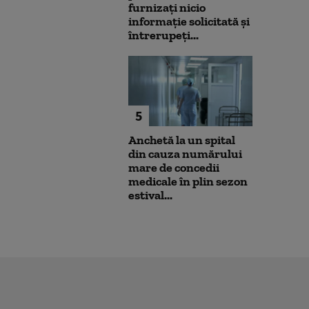
furnizați nicio
informație solicitată și
întrerupeți...
5
Anchetă la un spital
din cauza numărului
mare de concedii
medicale în plin sezon
estival...