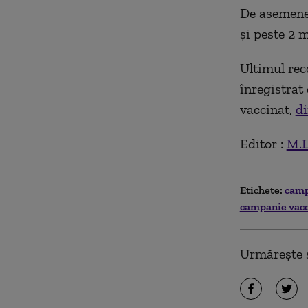
De asemenea
şi peste 2 
Ultimul rec
înregistrat
vaccinat,
di
Editor :
M.L
Etichete:
camp
campanie vac
Urmărește ș