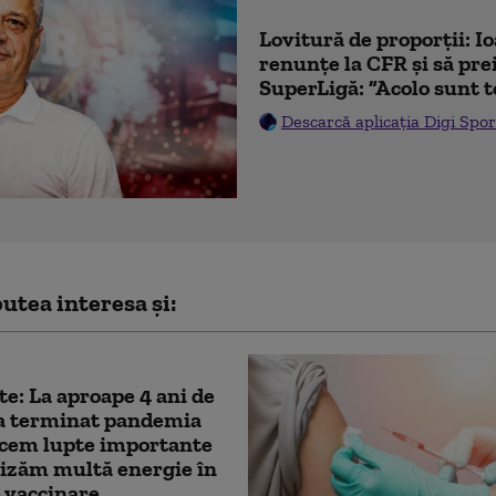
Lovitură de proporții: I
renunțe la CFR și să prei
SuperLigă: ”Acolo sunt t
Descarcă aplicația Digi Spor
utea interesa și:
e: La aproape 4 ani de
-a terminat pandemia
ucem lupte importante
lizăm multă energie în
 vaccinare