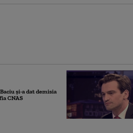
at de 62 de ani din
a s-a vaccinat anti-
e 217 ori. Ce au
at cercetătorii
Baciu și-a dat demisia
efia CNAS