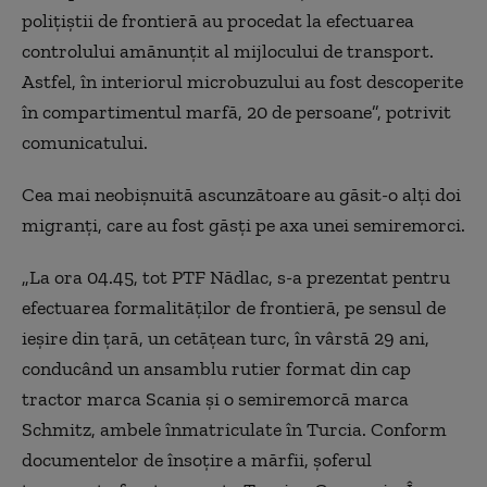
poliţiştii de frontieră au procedat la efectuarea
controlului amănunţit al mijlocului de transport.
Astfel, în interiorul microbuzului au fost descoperite
în compartimentul marfă, 20 de persoane”, potrivit
comunicatului.
Cea mai neobișnuită ascunzătoare au găsit-o alți doi
migranți, care au fost găsți pe axa unei semiremorci.
„La ora 04.45, tot PTF Nădlac, s-a prezentat pentru
efectuarea formalităţilor de frontieră, pe sensul de
ieşire din ţară, un cetăţean turc, în vârstă 29 ani,
conducând un ansamblu rutier format din cap
tractor marca Scania şi o semiremorcă marca
Schmitz, ambele înmatriculate în Turcia. Conform
documentelor de însoţire a mărfii, şoferul