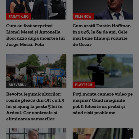
FANATIK.RO
FILM NOW
Cum au fost surprinși
Cum arată Dustin Hoffman
Lionel Messi și Antonella
în 2026, la 89 de ani. Cele
Roccuzzo după moartea lui
mai bune filme și rolurile
Jorge Messi. Foto
de Oscar
ADEVĂRUL
PLAYTECH
Revolta legumicultorilor:
Poți monta camere video pe
roșiile pleacă din Olt cu 1,5
mașină? Când imaginile
lei și ajung la peste 5 lei în
pot fi folosite ca probă și
Ardeal. Cer controale și
când riști probleme
eliminarea samsarilor