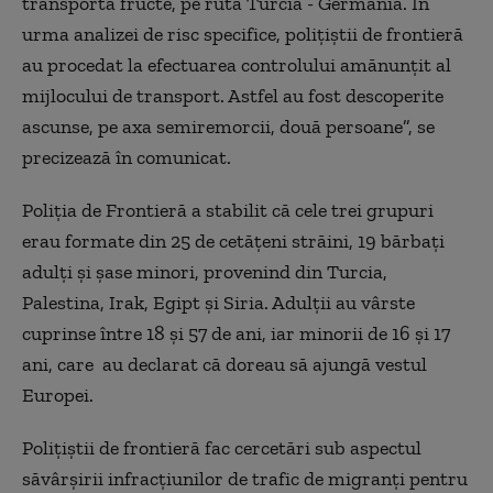
transporta fructe, pe ruta Turcia - Germania. În
urma analizei de risc specifice, poliţiştii de frontieră
au procedat la efectuarea controlului amănunţit al
mijlocului de transport. Astfel au fost descoperite
ascunse, pe axa semiremorcii, două persoane”, se
precizează în comunicat.
Poliția de Frontieră a stabilit că cele trei grupuri
erau formate din 25 de cetățeni străini, 19 bărbați
adulți şi şase minori, provenind din Turcia,
Palestina, Irak, Egipt şi Siria. Adulţii au vârste
cuprinse între 18 şi 57 de ani, iar minorii de 16 şi 17
ani, care au declarat că doreau să ajungă vestul
Europei.
Poliţiştii de frontieră fac cercetări sub aspectul
săvârșirii infracțiunilor de trafic de migranți pentru