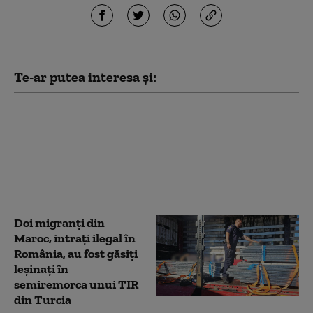
Te-ar putea interesa și:
Trei cetăţeni chinezi
au încercat să intre în
România cu vize false,
emise aparent de
autorităţile poloneze
Doi migranți din
Maroc, intrați ilegal în
România, au fost găsiți
leșinați în
semiremorca unui TIR
din Turcia