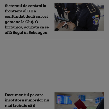
Sistemul de control la
frontieră al UE a
confundat două surori
gemene la Cluj. O
britanică, acuzată că se
află ilegal în Schengen
Descoperire surpriză la
Vama Moravița: patru
maimuțe au fost găsite
în portbagajul unei
mașini. Animalele nu
aveau documente
legale
Documentul pe care
însoțitorii minorilor nu
mai trebuie să îl