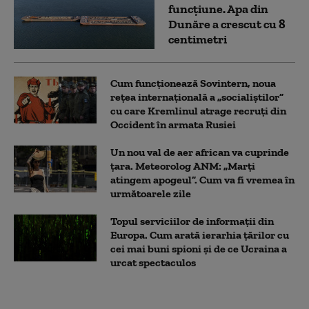
funcțiune. Apa din
Dunăre a crescut cu 8
centimetri
Cum funcționează Sovintern, noua
rețea internațională a „socialiștilor”
cu care Kremlinul atrage recruți din
Occident în armata Rusiei
Un nou val de aer african va cuprinde
țara. Meteorolog ANM: „Marți
atingem apogeul”. Cum va fi vremea în
următoarele zile
Topul serviciilor de informații din
Europa. Cum arată ierarhia țărilor cu
cei mai buni spioni și de ce Ucraina a
urcat spectaculos