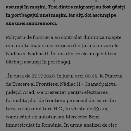
ascunși în mașini. Trei dintre migranți au fost găsiți
în portbagajul unei mașini, iar alți doi ascunși pe
axa unei semiremorci.
Polițiștii de frontieră au controlat duminică noapte
mai multe mașini care ieșeau din țară prin vămile
Nădlac și Nădlac II. În una dintre ele au găsit trei
bărbați ascunși în portbagaj.
„În data de 27.07.2020, în jurul orei 00.45, la Punctul
de Trecere al Frontierei Nădlac II - Csanadpalota,
judeţul Arad, s-a prezentat pentru efectuarea
formalităţilor de frontieră pe sensul de ieşire din
ţară, cetăţeanul turc H.O., în vârstă de 49 ani,
conducând un autoturism Mercedes Benz,
înmatriculat în România. În urma analizei de risc