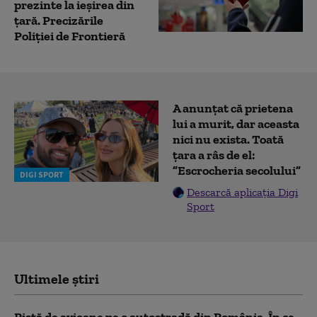
prezinte la ieșirea din
țară. Precizările
Poliției de Frontieră
A anunțat că prietena
lui a murit, dar aceasta
nici nu exista. Toată
țara a râs de el:
”Escrocheria secolului”
DIGI SPORT
Descarcă aplicația Digi
Sport
Ultimele știri
Pistă de avioane pe o autostradă din România. În ce