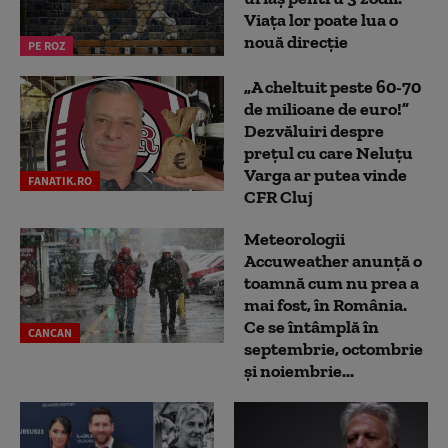
Viața lor poate lua o
nouă direcție
PE ROZ
„A cheltuit peste 60-70
de milioane de euro!”
Dezvăluiri despre
prețul cu care Neluțu
Varga ar putea vinde
FANATIK.RO
CFR Cluj
Meteorologii
Accuweather anunță o
toamnă cum nu prea a
mai fost, în România.
Ce se întâmplă în
CANCAN
septembrie, octombrie
și noiembrie...