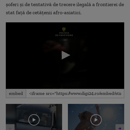
şoferi şi de tentativă de trecere ilegală a frontierei de
stat față de cetăţenii afro-asiatici.
0
embed
seconds
of
37
seconds