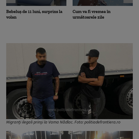
Bebeluș de 11 luni, surprins la
Cum va fi vremea în
volan
următoarele zile
Migranți ilegali prinși la Vama Nădlac. Foto: politiadefrontiera.ro