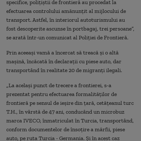
specifice, poliţiştii de frontieră au procedat la
efectuarea controlului amănunţit al mijlocului de
transport. Astfel, în interiorul autoturismului au
fost descoperite ascunse în portbagaj, trei persoane”,
se arată într-un comunicat al Poliției de Frontieră.
Prin aceeași vamă a încercat să treacă și o altă
mașină, încăcată în declarații cu piese auto, dar
transportând în realitate 20 de migranți ilegali.
„La același punct de trecere a frontierei, s-a
prezentat pentru efectuarea formalităţilor de
frontieră pe sensul de ieşire din ţară, cetăţeanul turc
T.H., în vârstă de 47 ani, conducând un microbuz
marca IVECO, înmatriculat în Turcia, transportând,
conform documentelor de însoţire a mărfii, piese
auto, pe ruta Turcia - Germania. Şi în acest caz