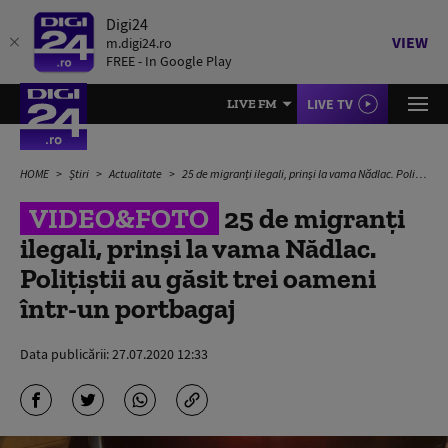
Digi24
VIEW
m.digi24.ro
FREE - In Google Play
LIVE TV
LIVE FM
HOME
Știri
Actualitate
25 de migranți ilegali, prinși la vama Nădlac. Polițiștii au găsit trei oameni într-un portbagaj
VIDEO&FOTO
25 de migranți
ilegali, prinși la vama Nădlac.
Polițiștii au găsit trei oameni
într-un portbagaj
Data publicării:
27.07.2020 12:33