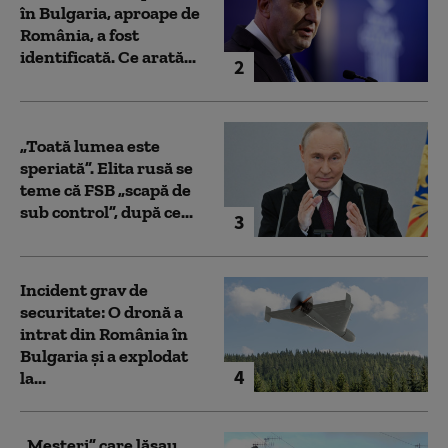
în Bulgaria, aproape de
România, a fost
identificată. Ce arată...
2
„Toată lumea este
speriată”. Elita rusă se
teme că FSB „scapă de
sub control”, după ce...
3
Incident grav de
securitate: O dronă a
intrat din România în
Bulgaria şi a explodat
4
la...
„Meșteri” care lăsau