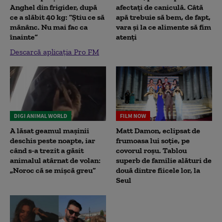
Anghel din frigider, după
afectați de caniculă. Câtă
ce a slăbit 40 kg: “Știu ce să
apă trebuie să bem, de fapt,
mănânc. Nu mai fac ca
vara și la ce alimente să fim
înainte”
atenți
Descarcă aplicația Pro FM
DIGI ANIMAL WORLD
FILM NOW
A lăsat geamul mașinii
Matt Damon, eclipsat de
deschis peste noapte, iar
frumoasa lui soție, pe
când s-a trezit a găsit
covorul roșu. Tablou
animalul atârnat de volan:
superb de familie alături de
„Noroc că se mișcă greu”
două dintre fiicele lor, la
Seul