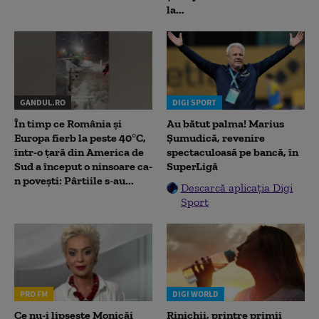
la...
GANDUL.RO
DIGI SPORT
În timp ce România și
Au bătut palma! Marius
Europa fierb la peste 40°C,
Șumudică, revenire
într-o țară din America de
spectaculoasă pe bancă, în
Sud a început o ninsoare ca-
SuperLigă
n povești: Pârtiile s-au...
Descarcă aplicația Digi
Sport
PRO FM
DIGI WORLD
Ce nu-i lipsește Monicăi
Rinichii, printre primii