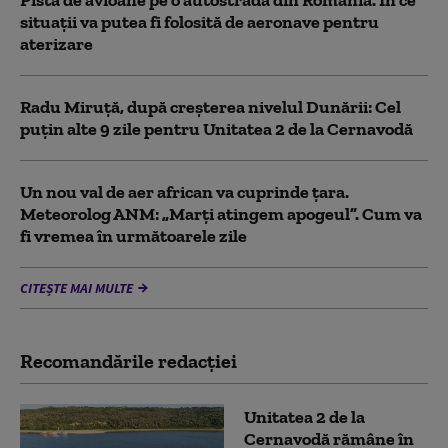
situații va putea fi folosită de aeronave pentru
aterizare
Radu Miruță, după creșterea nivelul Dunării: Cel
puțin alte 9 zile pentru Unitatea 2 de la Cernavodă
Un nou val de aer african va cuprinde țara.
Meteorolog ANM: „Marți atingem apogeul”. Cum va
fi vremea în următoarele zile
CITEȘTE MAI MULTE
Recomandările redacţiei
Unitatea 2 de la
Cernavodă rămâne în