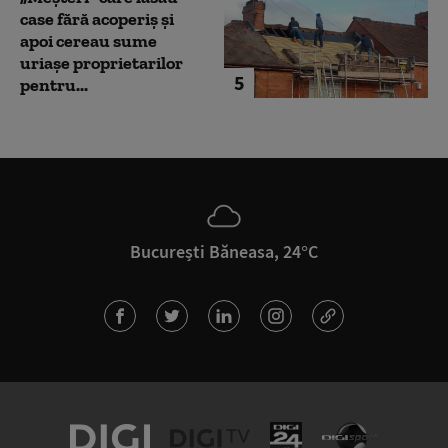
case fără acoperiș și
apoi cereau sume
uriașe proprietarilor
5
pentru...
București Băneasa, 24°C