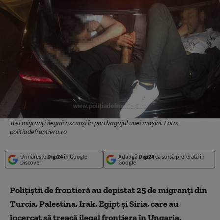
Trei migranți ilegali ascunși în portbagajul unei mașini. Foto:
politiadefrontiera.ro
Urmărește
Digi24
în Google
Adaugă
Digi24
ca sursă preferată în
Discover
Google
Poliţiştii de frontieră au depistat 25 de migranți din
Turcia, Palestina, Irak, Egipt şi Siria, care au
încercat să treacă ilegal frontiera în Ungaria,