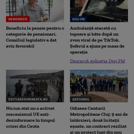
NEWSWEEK
DIGI FM
Beneficiu la pensie pentru o
Ambulanță atacată cu
categorie de pensionari.
topoare și bâte după un
Consiliul legislativ a dat
zvon viral de pe TikTok.
aviz favorabil
Șoferul a ajuns pe masa de
operație
Descarcă aplicația Digi FM
EDITIADEDIMINEATA.RO
ADEVARUL
Niciun stat nu a activat
Odiseea Centurii
mecanismul UE anti-
Metropolitane Cluj: 9 ani de
dezinformare în timpul
întârzieri, două licitații
crizei din Ceuta
eșuate, un contract reziliat
și un proiect luat din nou