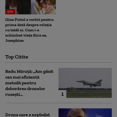
UTV
Gina Pistol a vorbit pentru
prima dată despre relația
cu tatăl ei. Cum i-a
schimbat viața fiica sa,
Josephine
Top Citite
Radu Miruță: „Am găsit
cea mai eficientă
metodă pentru
doborârea dronelor
1
rusești...
Drona care a explodat