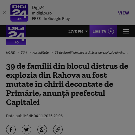
Digi24
VIEW
m.digi24.ro
FREE - In Google Play
LIVE TV
LIVE FM
HOME
Știri
Actualitate
39 de familii din blocul distrus de explozia din Rahova au fost mutate în chirii decontate de Primărie, anunță prefectul Capitalei
39 de familii din blocul distrus de
explozia din Rahova au fost
mutate în chirii decontate de
Primărie, anunță prefectul
Capitalei
Data publicării:
04.11.2025 20:06