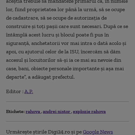
aceştia trebuie să mandateze primarul ca, în numele
lor, fiind proprietatea lor până la urmă, să se ocupe
de cadastrare, să se ocupe de autorizaţia de
construire şi toţi paşii care sunt necesari. După ce se
întâmplă acest lucru şi blocul poate fi pus în
siguranţă, anchetatorii vor mai intra o dată acolo şi
apoi, cu ajutorul celor de la ISU, încercăm să dăm
accesul şi locuitorilor să-şi ia ce mai au nevoie din
case, bani, obiecte personale importante şi aşa mai
departe”, a adăugat prefectul.
Editor :
A.P.
Etichete:
rahova
andrei nistor
explozie rahova
Urmărește știrile Digi24.ro și pe
Google News