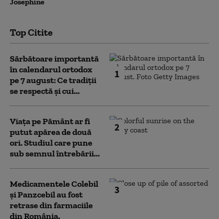
Josephine
Top Citite
Sărbătoare importantă
în calendarul ortodox
1
pe 7 august: Ce tradiții
se respectă și cui...
Viața pe Pământ ar fi
2
putut apărea de două
ori. Studiul care pune
sub semnul întrebării...
Medicamentele Colebil
3
și Panzcebil au fost
retrase din farmaciile
din România.