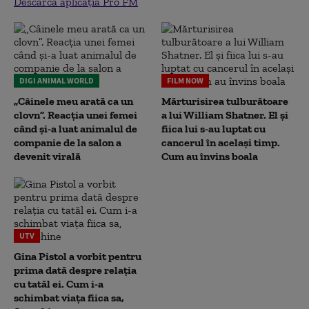
Descarcă aplicația Pro FM
DIGI ANIMAL WORLD
FILM NOW
„Câinele meu arată ca un
Mărturisirea tulburătoare
clovn”. Reacția unei femei
a lui William Shatner. El și
când și-a luat animalul de
fiica lui s-au luptat cu
companie de la salon a
cancerul în același timp.
devenit virală
Cum au învins boala
UTV
Gina Pistol a vorbit pentru
prima dată despre relația
cu tatăl ei. Cum i-a
schimbat viața fiica sa,