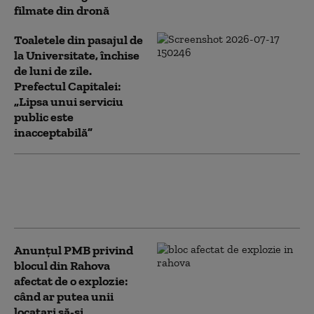
filmate din dronă
Toaletele din pasajul de
la Universitate, închise
de luni de zile.
Prefectul Capitalei:
„Lipsa unui serviciu
public este
inacceptabilă”
Încep lucrările la blocul afectat de
explozia din Rahova. Când vor putea
intra locatarii în apartamente
Anunțul PMB privind
blocul din Rahova
afectat de o explozie:
când ar putea unii
locatari să-și