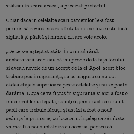
stăteau în scara aceea”, a precizat prefectul.
Chiar dacă în celelalte scări oamenilor le-a fost
permis să revină, scara afectată de explozie este încă
sigilată şi păzită şi nimeni nu are voie acolo.
„De ce s-a aşteptat atât? În primul rând,
anchetatorii trebuiau să iau probe de la faţa locului
şi aveau nevoie de un accept de la ei. Apoi, acest bloc
trebuie pus în siguranţă, să se asigure că nu pot
cădea etajele superioare peste celelalte şi nu se poate
dărâma. După ce va fi pus în siguranţă şi aici a fost o
mică problemă legală, să înţelegem exact care sunt
paşii care trebuie făcuţi, şi astăzi a fost o nouă
şedinţă la primărie, cu locatarii, înţeleg că sâmbătă
va mai fi o nouă întâlnire cu aceştia, pentru că