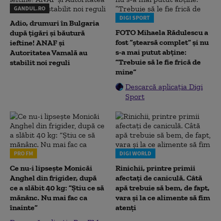
GANDUL.RO
DIGI SPORT
Adio, drumuri în Bulgaria
FOTO Mihaela Rădulescu a
după țigări și băutură
fost ”ștearsă complet” și nu
ieftine! ANAF și
s-a mai putut abține:
Autoritatea Vamală au
”Trebuie să le fie frică de
stabilit noi reguli
mine”
Descarcă aplicația Digi
Sport
PRO FM
DIGI WORLD
Ce nu-i lipsește Monicăi
Rinichii, printre primii
Anghel din frigider, după
afectați de caniculă. Câtă
ce a slăbit 40 kg: “Știu ce să
apă trebuie să bem, de fapt,
mănânc. Nu mai fac ca
vara și la ce alimente să fim
înainte”
atenți