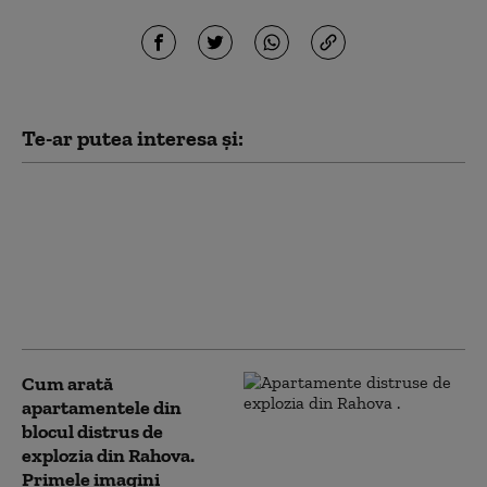
Te-ar putea interesa și:
10 luni de la explozia
din Rahova: Oamenii
încă așteaptă să intre
în locuințe. Primarul
Ciprian Ciucu: „Am
comandat o expertiză”
Cum arată
apartamentele din
blocul distrus de
explozia din Rahova.
Primele imagini