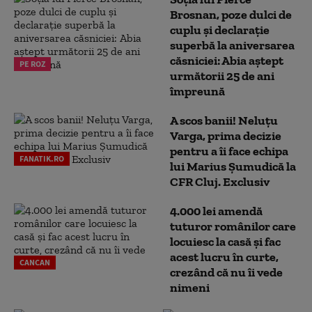
Brosnan, poze dulci de
cuplu și declarație
superbă la aniversarea
căsniciei: Abia aștept
PE ROZ
următorii 25 de ani
împreună
A scos banii! Neluțu
Varga, prima decizie
pentru a îi face echipa
FANATIK.RO
lui Marius Șumudică la
CFR Cluj. Exclusiv
4.000 lei amendă
tuturor românilor care
locuiesc la casă și fac
acest lucru în curte,
CANCAN
crezând că nu îi vede
nimeni