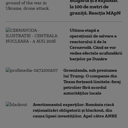
Bulgaria şi a explodat
la 100 de metri de
graniţă. Reacția MApN
Ultima etapă a
operațiunii de salvare a
reactorului 2 de la
Cernavodă. Când se vor
vedea efectele scufundării
barjelor pe Dunăre
Groenlanda, sub presiunea
lui Trump. O companie din
Texas forțează limitele: foraj
petrolier fără acordul
autorităților locale
Avertismentul experților: România riscă
raționalizări obligatorii și blackout, din
cauza lipsei investițiilor. Apel către ANRE