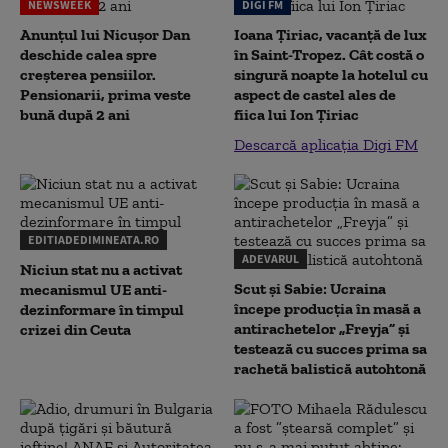
NEWSWEEK
DIGI FM
Anunțul lui Nicușor Dan
Ioana Țiriac, vacanță de lux
deschide calea spre
în Saint-Tropez. Cât costă o
creșterea pensiilor.
singură noapte la hotelul cu
Pensionarii, prima veste
aspect de castel ales de
bună după 2 ani
fiica lui Ion Țiriac
Descarcă aplicația Digi FM
EDITIADEDIMINEATA.RO
ADEVARUL
Niciun stat nu a activat
Scut și Sabie: Ucraina
mecanismul UE anti-
începe producția în masă a
dezinformare în timpul
antirachetelor „Freyja” și
crizei din Ceuta
testează cu succes prima sa
rachetă balistică autohtonă