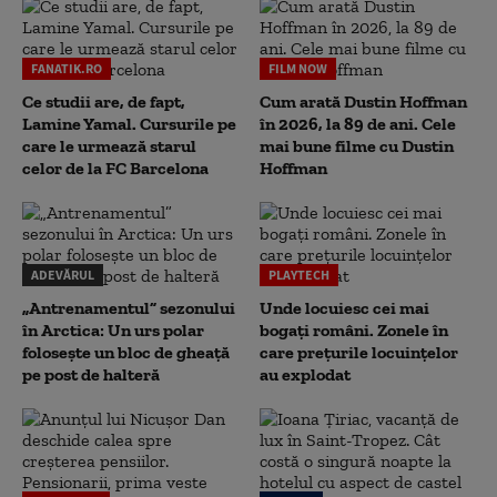
FANATIK.RO
FILM NOW
Ce studii are, de fapt,
Cum arată Dustin Hoffman
Lamine Yamal. Cursurile pe
în 2026, la 89 de ani. Cele
care le urmează starul
mai bune filme cu Dustin
celor de la FC Barcelona
Hoffman
ADEVĂRUL
PLAYTECH
„Antrenamentul” sezonului
Unde locuiesc cei mai
în Arctica: Un urs polar
bogați români. Zonele în
folosește un bloc de gheață
care prețurile locuințelor
pe post de halteră
au explodat