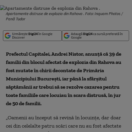
Apartamente distruse de explozia din Rahova . Foto: Inquam Photos /
Pană Tudor
Urmărește
Digi24
în Google
Adaugă
Digi24
ca sursă preferată în
Discover
Google
Prefectul Capitalei, Andrei Nistor, anunță că 39 de
familii din blocul afectat de explozia din Rahova au
fost mutate în chirii decontate de Primăria
Municipiului Bucureşti, iar până la sfârşitul
săptămânii ar trebui să se rezolve cazarea pentru
toate familiile care locuiau în scara distrusă, în jur
de 50 de familii.
„Oamenii au început să revină în locuinţe, dar doar
cei din celelalte patru scări care nu au fost afectate