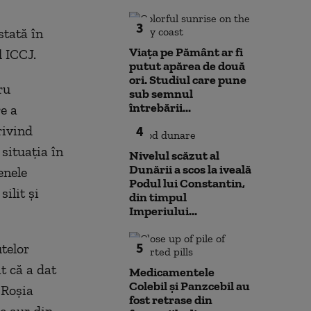
3
tată în
Viața pe Pământ ar fi
l ICCJ.
putut apărea de două
ori. Studiul care pune
ru
sub semnul
întrebării...
e a
rivind
4
 situaţia în
Nivelul scăzut al
Dunării a scos la iveală
enele
Podul lui Constantin,
ilit şi
din timpul
Imperiului...
5
telor
t că a dat
Medicamentele
Colebil și Panzcebil au
 Roşia
fost retrase din