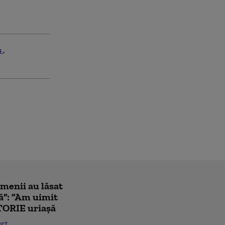
s
amenii au lăsat
ă”: ”Am uimit
TORIE uriașă
ort