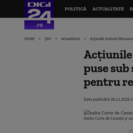
POLITICĂ
ACTUALITATE
E
HOME
Știri
Actualitate
Acţiunile Gabriel Resourc
Acţiunile
puse sub 
pentru re
Data publicării:
06.11.2025 1
Înalta Curte de Casație și Jus