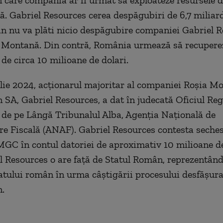
 care compania ar fi urmat să exploateze resursele d
ă. Gabriel Resources cerea despăgubiri de 6,7 miliard
n nu va plăti nicio despăgubire companiei Gabriel R
 Montană. Din contră, România urmează să recuperez
 de circa 10 milioane de dolari.
ilie 2024, acţionarul majoritar al companiei Roşia M
 SA, Gabriel Resources, a dat în judecată Oficiul Reg
de pe Lângă Tribunalul Alba, Agenţia Naţională de
e Fiscală (ANAF). Gabriel Resources contesta seches
MGC în contul datoriei de aproximativ 10 milioane de
l Resources o are faţă de Statul Român, reprezentân
atului român în urma câştigării procesului desfăşura
.