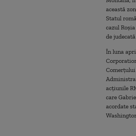
Montană, în
această zon
Statul româ
cazul Roşia
de judecată
În luna apr
Corporation
Comerţului 
Administrar
acţiunile R
care Gabrie
acordate st
Washington