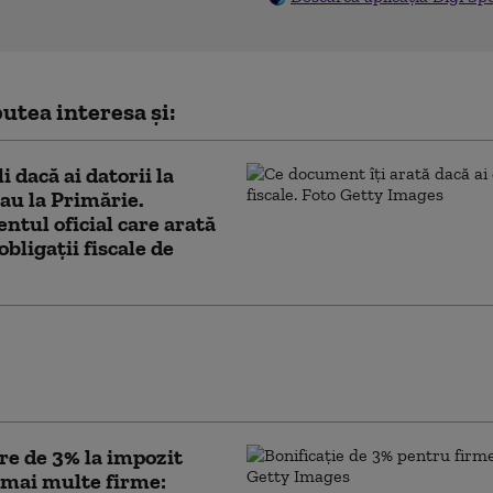
utea interesa și:
i dacă ai datorii la
u la Primărie.
tul oficial care arată
obligații fiscale de
nu: Legile votate de Parlament
că pierderea banilor din PNRR. PSD cere
 Legea salarizării
e de 3% la impozit
 mai multe firme: