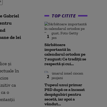
e
TOP CITITE
le Gabriel
pentru
ind
1
oane de lei
Sărbătoare
importantă în
calendarul ortodox pe
7 august: Ce tradiții se
ice şi
respectă și cui...
ectuale în
2
ncios
nitiv ca
Tupeul unui primar
PSD după ce a încasat
 ca o
despăgubiri pentru
entanţii
secetă, iar apoi a
vândut...