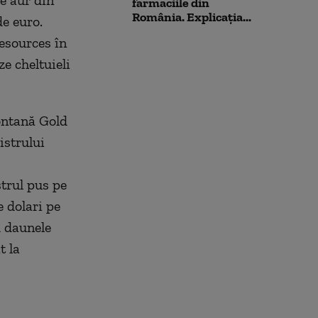
e aur din
farmaciile din
România. Explicația...
e euro.
esources în
e cheltuieli
ontană Gold
istrului
trul pus pe
 dolari pe
d daunele
t la