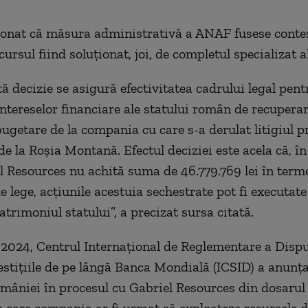
onat că măsura administrativă a ANAF fusese contes
cursul fiind soluţionat, joi, de completul specializat a
ă decizie se asigură efectivitatea cadrului legal pent
intereselor financiare ale statului român de recuperar
bugetare de la compania cu care s-a derulat litigiul p
 de la Roşia Montană. Efectul deciziei este acela că, în
l Resources nu achită suma de 46.779.769 lei în term
 lege, acţiunile acestuia sechestrate pot fi executate s
atrimoniul statului”, a precizat sursa citată.
 2024, Centrul Internaţional de Reglementare a Dispu
estiţiile de pe lângă Banca Mondială (ICSID) a anunţa
mâniei în procesul cu Gabriel Resources din dosarul