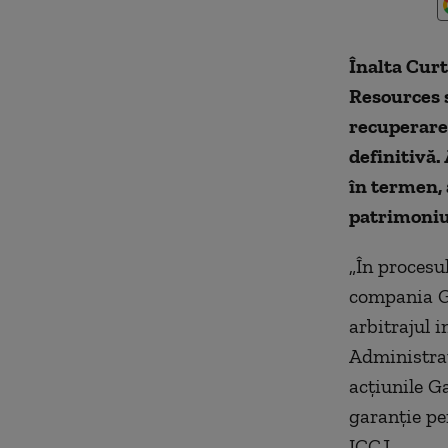
Înalta Curte
Resources s
recuperarea
definitivă.
în termen, a
patrimoniul
„În procesu
compania Ga
arbitrajul 
Administrat
acţiunile G
garanţie pe
ICCJ.