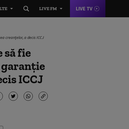
LIVE TV
LTE
LIVE FM
ea creanţelor, a decis ICCJ
 să fie
 garanţie
ecis ICCJ