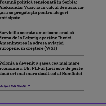
Toamnă politică tensionată în Serbia:
Aleksandar Vucic ia în calcul demisia, iar
țara se pregătește pentru alegeri
anticipate
Serviciile secrete americane cred că
drona de la Leipzig aparține Rusiei.
Amenințarea la adresa aviației
europene, în creștere (WSJ)
Polonia a devenit a șasea cea mai mare
economie a UE. PIB-ul țării este de peste
două ori mai mare decât cel al României
CITEȘTE MAI MULTE