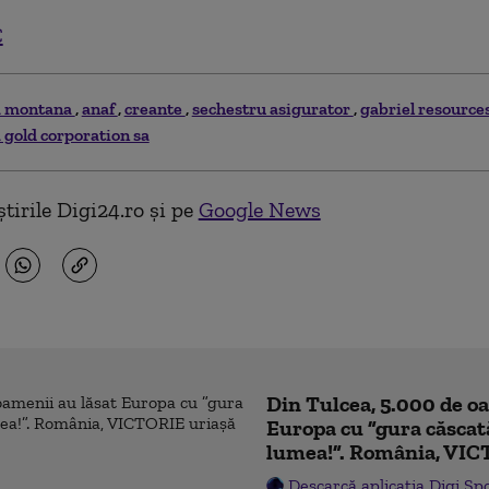
C
a montana
anaf
creante
sechestru asigurator
gabriel resource
 gold corporation sa
tirile Digi24.ro și pe
Google News
Din Tulcea, 5.000 de o
Europa cu ”gura căscat
lumea!”. România, VIC
Descarcă aplicația Digi Sp