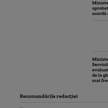
Ministe
aproba
acordă 
Sute de
vizorul
decizii
venitur
Ministe
Servici
evaluat
de la g
mai fre
Recomandările redacţiei