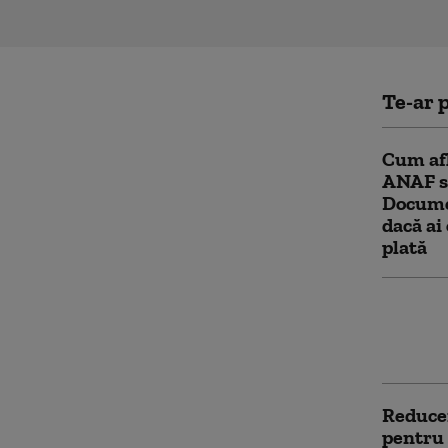
Te-ar p
Cum afl
ANAF sa
Documen
dacă ai 
plată
Grindea
împiedi
acum și
Reducer
pentru