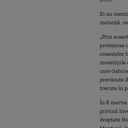
Ei au menţi
instanţă, re
„Prin aceast
protejarea 
creanţelor 
investiţiile
care Gabrie
prevăzute de
trecute în p
În 8 martie
privind Inv
dreptate Ro