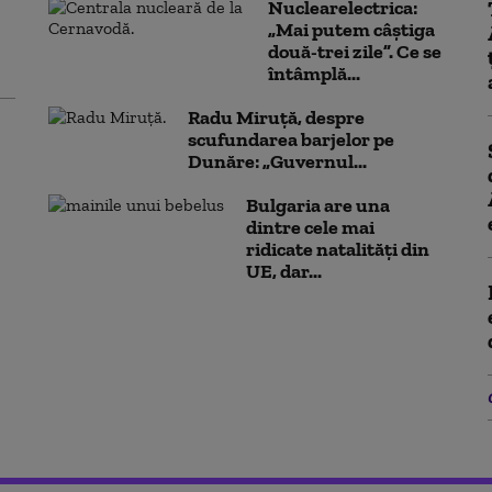
Nuclearelectrica:
„Mai putem câștiga
două-trei zile”. Ce se
întâmplă...
Radu Miruță, despre
scufundarea barjelor pe
Dunăre: „Guvernul...
Bulgaria are una
dintre cele mai
ridicate natalități din
UE, dar...