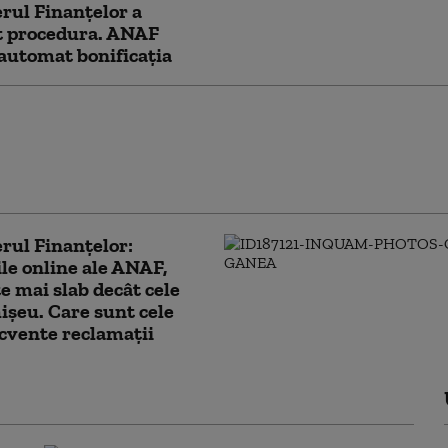
rul Finanțelor a
t procedura. ANAF
automat bonificația
 mii de români, în
 ANAF. Fiscul trimite
 de impunere pentru
i obținute în străinătate
rul Finanțelor:
ile online ale ANAF,
e mai slab decât cele
hișeu. Care sunt cele
cvente reclamații