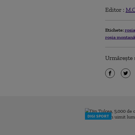
Editor :
M.
Etichete:
rosi
roşia montană
Urmărește ș
DIGI SPORT