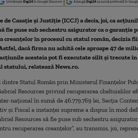
Urmărește
Digi24
în Google Discover
Adaugă
Digi24
ca sursă preferată în Googl
 de Casaţie şi Justiţie (ICCJ) a decis, joi, ca acţiuni
ă fie puse sub sechestru asigurator ca o garanţie 
 creanţelor în procesul cu statul român, decizia fi
 Astfel, dacă firma nu achită cele aproape 47 de mili
cţiunile acesteia pot fi executate silit şi trecute în
 statului, relatează News.ro.
l dintre Statul Român prin Ministerul Finanţelor Publ
briel Resources privind recuperarea cheltuielilor ef
inter-naţional în sumă de 46.779.769 lei, Secţia Conte
iv şi Fiscal a instanţei supreme a dispus în mod defi
abriel Resources să fie puse sub sechestru asigurator
ntru recuperarea creanţelor”, au transmis, joi, reprez