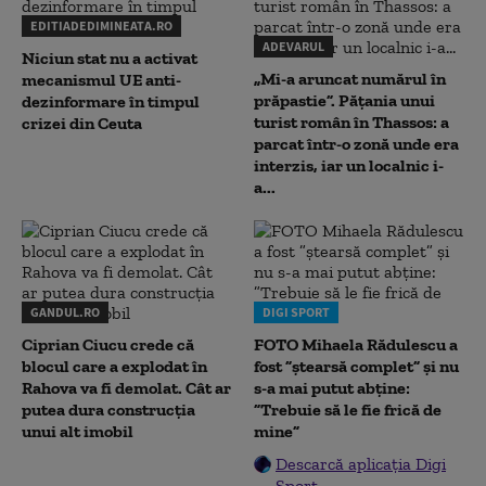
EDITIADEDIMINEATA.RO
ADEVARUL
Niciun stat nu a activat
„Mi-a aruncat numărul în
mecanismul UE anti-
prăpastie”. Pățania unui
dezinformare în timpul
turist român în Thassos: a
crizei din Ceuta
parcat într-o zonă unde era
interzis, iar un localnic i-
a...
GANDUL.RO
DIGI SPORT
Ciprian Ciucu crede că
FOTO Mihaela Rădulescu a
blocul care a explodat în
fost ”ștearsă complet” și nu
Rahova va fi demolat. Cât ar
s-a mai putut abține:
putea dura construcția
”Trebuie să le fie frică de
unui alt imobil
mine”
Descarcă aplicația Digi
Sport