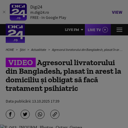
Digi24
VIEW
m.digi24.ro
FREE - In Google Play
LIVE TV
LIVE FM
HOME
Știri
Actualitate
Agresorul livratorului din Bangladesh, plasat în arest la domiciliu și obligat să facă tratament psihiatric
VIDEO
Agresorul livratorului
din Bangladesh, plasat în arest la
domiciliu și obligat să facă
tratament psihiatric
Data publicării:
13.10.2025 17:39