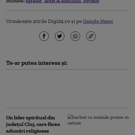
Etichete:
agresor
arest la domiciliu
livrator
Urmărește știrile Digi24.ro și pe
Google News
Te-ar putea interesa și:
Potra a fost eliberat din
închisoare și a plecat spre
Mediaș. Primele cuvinte spuse
după ieșirea din arest
Un lider spiritual din
judeţul Cluj, care făcea
adunări religioase