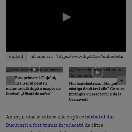
0
embed
seconds
of
0
seconds
Emil Boc, primarul Clujului,
prezintă leacul pentru
Nuclearelectrica: „Mai putem
mahmureală după o noapte de
câștiga două-trei zile”. Ce se va
festival: „Uitați de cafea”
întâmpla cu reactorul 2 de la
Cernavodă
Anunțul vine la câteva zile după ce
bărbatul din
București a fost trimis în judecată
de către