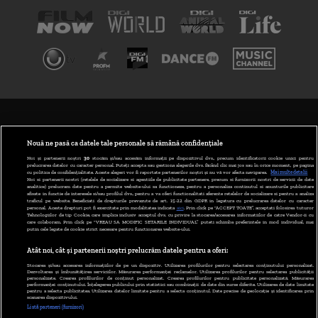
TERMENI ȘI CONDIȚII
POLITICA DE CONFIDENȚIALITATE
Nouă ne pasă ca datele tale personale să rămână confidențiale
Noi și partenerii noștri
30
stocăm și/sau accesăm informații pe dispozitivul dvs., precum identificatorii cookie unici pentru
prelucrarea datelor cu caracter personal. Puteți accepta sau gestiona alegerile dvs. făcând clic mai jos sau în orice moment, pe pagina
ABONARE DIGI TV
cu politica de confidențialitate. Aceste alegeri vor fi raportate partenerilor noștri și nu vă vor afecta navigarea.
Mai multe detalii
Noi si partenerii nostri (retelele de socializare si agentiile de publicitate partenere, precum si furnizorii nostri de servicii de date
analitice) prelucram date pentru a permite website-ului sa functioneze, pentru a personaliza continutul si anunturile publicitare
GESTIONAȚI PREFERINȚELE
afisate in functie de interesele si/sau profilul dvs., pentru a va oferi functionalitati aferente retelelor de socializare si pentru a analiza
traficul pe website. Beneficiati de drepturile prevazute de art. 15-22 din GDPR in legatura cu prelucrarea datelor cu caracter
personal. Aceste drepturi pot fi exercitate prin modalitatea indicata
aici
. Prin click pe “ACCEPT TOATE”, acceptati folosirea tuturor
CODUL DIGI24
Tehnologiilor de tip Cookie, care implica inclusiv acceptul dvs. cu privire la stocarea/accesarea informatiilor de catre Vendor-ii cu
care colaboram. Prin click pe “VREAU SA MODIFIC SETARILE INDIVIDUAL” puteti schimba preferintele in mod individual, mai
putin cele legate de cookie strict necesare pentru functionarea website-ului.
CAMERE WEB
Atât noi, cât și partenerii noștri prelucrăm datele pentru a oferi:
CONTACT/INFO
Stocarea și/sau accesarea informațiilor de pe un dispozitiv. Utilizarea profilurilor pentru selectarea conținutului personalizat.
Dezvoltarea și îmbunătățirea serviciilor. Măsurarea performanței reclamelor. Utilizarea profilurilor pentru selectarea publicității
personalizate. Crearea profilurilor de conținut personalizat. Crearea profilurilor pentru publicitate personalizată. Măsurarea
performanței conținutului. Înțelegerea publicului prin statistici sau combinații de date din surse diferite. Utilizarea de date limitate
pentru a selecta publicitatea. Utilizarea datelor limitate pentru a selecta conținutul. Date precise de geolocație și identificarea prin
VERSIUNE DESKTOP
scanarea dispozitivului.
Listă parteneri (furnizori)