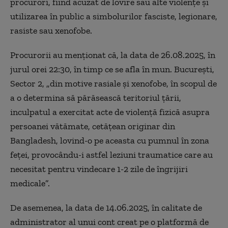
procurori, fiind acuzat de lovire sau alte violenţe şi
utilizarea în public a simbolurilor fasciste, legionare,
rasiste sau xenofobe.
Procurorii au menționat că, la data de 26.08.2025, în
jurul orei 22:30, în timp ce se afla în mun. Bucureşti,
Sector 2, „din motive rasiale şi xenofobe, în scopul de
a o determina să părăsească teritoriul ţării,
inculpatul a exercitat acte de violenţă fizică asupra
persoanei vătămate, cetăţean originar din
Bangladesh, lovind-o pe aceasta cu pumnul în zona
feţei, provocându-i astfel leziuni traumatice care au
necesitat pentru vindecare 1-2 zile de îngrijiri
medicale”.
De asemenea, la data de 14.06.2025, în calitate de
administrator al unui cont creat pe o platformă de