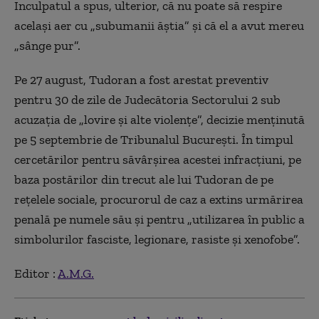
Inculpatul a spus, ulterior, că nu poate să respire
acelaşi aer cu „subumanii ăştia” şi că el a avut mereu
„sânge pur”.
Pe 27 august, Tudoran a fost arestat preventiv
pentru 30 de zile de Judecătoria Sectorului 2 sub
acuzaţia de „lovire şi alte violenţe”, decizie menţinută
pe 5 septembrie de Tribunalul Bucureşti. În timpul
cercetărilor pentru săvârşirea acestei infracţiuni, pe
baza postărilor din trecut ale lui Tudoran de pe
reţelele sociale, procurorul de caz a extins urmărirea
penală pe numele său şi pentru „utilizarea în public a
simbolurilor fasciste, legionare, rasiste şi xenofobe”.
Editor :
A.M.G.