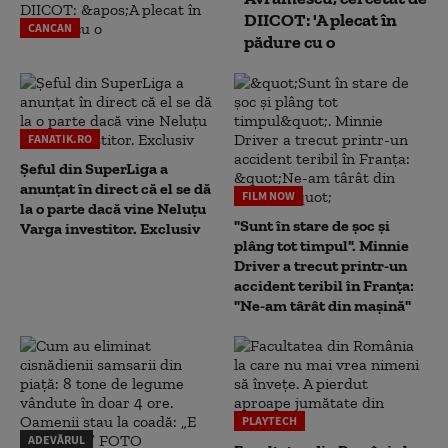
DIICOT: 'A plecat în
CANCAN
pădure cu o
FANATIK.RO
Șeful din SuperLiga a
anunțat în direct că el se dă
FILM NOW
la o parte dacă vine Neluțu
"Sunt în stare de șoc și
Varga investitor. Exclusiv
plâng tot timpul". Minnie
Driver a trecut printr-un
accident teribil în Franța:
"Ne-am târât din mașină"
PLAYTECH
ADEVĂRUL