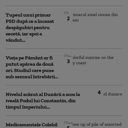
Tupeul unui primar
2
PSD după ce a încasat
despăgubiri pentru
secetă, iar apoi a
vândut...
Viața pe Pământ ar fi
3
putut apărea de două
ori. Studiul care pune
sub semnul întrebării...
4
Nivelul scăzut al Dunării a scos la
iveală Podul lui Constantin, din
timpul Imperiului...
Medicamentele Colebil
5