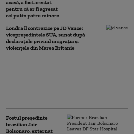
acasă, a fost arestat
pentru că ar fi agresat
cel puţin patru minore
Londra îl contrazice pe JD Vance:
vicepreședintele SUA, sunat după
declarațiile privind imigrația și
violențele din Marea Britanie
Trump și-a comandat
produse fast food la
Casa Albă și i-a dat 100
de dolari bacșiș
livratoarei. Scopul
scenetei regizate
Fostul președinte
brazilian Jair
Bolsonaro, externat