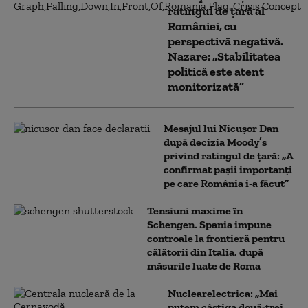
ratingul de țară al
României, cu
perspectivă negativă.
Nazare: „Stabilitatea
politică este atent
monitorizată”
Mesajul lui Nicușor Dan
după decizia Moody’s
privind ratingul de țară: „A
confirmat pașii importanți
pe care România i-a făcut”
Tensiuni maxime în
Schengen. Spania impune
controale la frontieră pentru
călătorii din Italia, după
măsurile luate de Roma
Nuclearelectrica: „Mai
putem câștiga două-trei