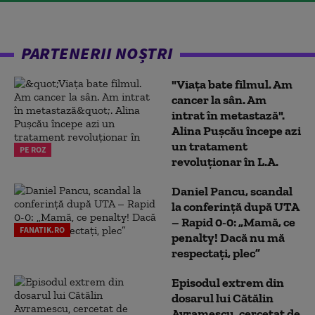
PARTENERII NOȘTRI
"Viața bate filmul. Am
cancer la sân. Am
intrat în metastază".
Alina Pușcău începe azi
un tratament
PE ROZ
revoluționar în L.A.
Daniel Pancu, scandal
la conferință după UTA
– Rapid 0-0: „Mamă, ce
FANATIK.RO
penalty! Dacă nu mă
respectați, plec”
Episodul extrem din
dosarul lui Cătălin
Avramescu, cercetat de