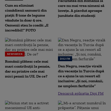
Facultatea din România la
Cum au eliminat
care nu mai vrea nimeni să
cisnădienii samsarii din
înveţe. A pierdut aproape
piață: 8 tone de legume
jumătate din studenţi
vândute în doar 4 ore.
Oamenii stau la coadă: „E
incredibil!” FOTO
NEWSWEEK
DIGI FM
Românii plătesc cele mai
Dan Negru, reacție virală
mari contribuții la pensie,
din vacanța în Turcia după
dar au printre cele mai
ce a ajuns la un resort all
mici pensii în UE. De ce?
inclusive: „Și noi, românii,
ne umplem farfuriile”
Descarcă aplicația Digi FM