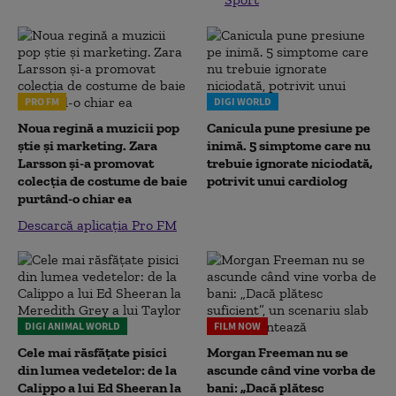
PRO FM
DIGI WORLD
Noua regină a muzicii pop
Canicula pune presiune pe
știe și marketing. Zara
inimă. 5 simptome care nu
Larsson și-a promovat
trebuie ignorate niciodată,
colecția de costume de baie
potrivit unui cardiolog
purtând-o chiar ea
Descarcă aplicația Pro FM
DIGI ANIMAL WORLD
FILM NOW
Cele mai răsfățate pisici
Morgan Freeman nu se
din lumea vedetelor: de la
ascunde când vine vorba de
Calippo a lui Ed Sheeran la
bani: „Dacă plătesc