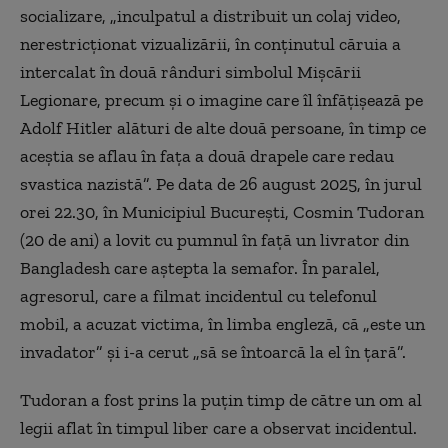
socializare, „inculpatul a distribuit un colaj video,
nerestricţionat vizualizării, în conţinutul căruia a
intercalat în două rânduri simbolul Mişcării
Legionare, precum şi o imagine care îl înfăţişează pe
Adolf Hitler alături de alte două persoane, în timp ce
aceştia se aflau în faţa a două drapele care redau
svastica nazistă”. Pe data de 26 august 2025, în jurul
orei 22.30, în Municipiul Bucureşti, Cosmin Tudoran
(20 de ani) a lovit cu pumnul în faţă un livrator din
Bangladesh care aştepta la semafor. În paralel,
agresorul, care a filmat incidentul cu telefonul
mobil, a acuzat victima, în limba engleză, că „este un
invadator” şi i-a cerut „să se întoarcă la el în ţară”.
Tudoran a fost prins la puțin timp de către un om al
legii aflat în timpul liber care a observat incidentul.