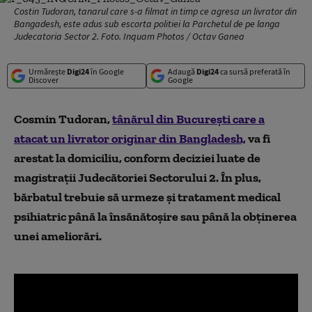
Costin Tudoran, tanarul care s-a filmat in timp ce agresa un livrator din
Bangadesh, este adus sub escorta politiei la Parchetul de pe langa
Judecatoria Sector 2. Foto. Inquam Photos / Octav Ganea
Urmărește
Digi24
în Google
Adaugă
Digi24
ca sursă preferată în
Discover
Google
Cosmin Tudoran,
tânărul din București care a
atacat un livrator originar din Bangladesh,
va fi
arestat la domiciliu, conform deciziei luate de
magistrații Judecătoriei Sectorului 2. În plus,
bărbatul trebuie să urmeze și tratament medical
psihiatric până la însănătoșire sau până la obținerea
unei ameliorări.