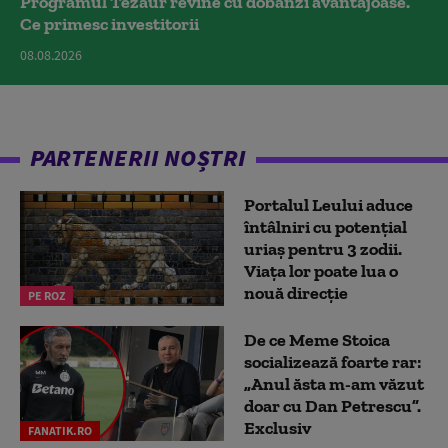
Programul Tezaur revine cu dobânzi avantajoase.
Ce primesc investitorii
08.08.2026
PARTENERII NOȘTRI
Portalul Leului aduce
întâlniri cu potențial
uriaș pentru 3 zodii.
Viața lor poate lua o
nouă direcție
PE ROZ
De ce Meme Stoica
socializează foarte rar:
„Anul ăsta m-am văzut
doar cu Dan Petrescu”.
Exclusiv
FANATIK.RO