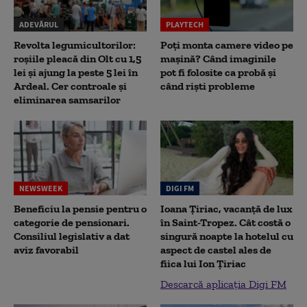
ADEVĂRUL
PLAYTECH
Revolta legumicultorilor:
Poți monta camere video pe
roșiile pleacă din Olt cu 1,5
mașină? Când imaginile
lei și ajung la peste 5 lei în
pot fi folosite ca probă și
Ardeal. Cer controale și
când riști probleme
eliminarea samsarilor
NEWSWEEK
DIGI FM
Beneficiu la pensie pentru o
Ioana Țiriac, vacanță de lux
categorie de pensionari.
în Saint-Tropez. Cât costă o
Consiliul legislativ a dat
singură noapte la hotelul cu
aviz favorabil
aspect de castel ales de
fiica lui Ion Țiriac
Descarcă aplicația Digi FM