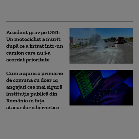
deconectat sistemul de
supraveghere
Accident grav pe DN1:
Un motociclist a murit
după ce a intrat într-un
camion care nu i-a
acordat prioritate
Cum a ajuns o primărie
de comună cu doar 14
angajați cea mai sigură
instituție publică din
România în fața
atacurilor cibernetice
Garda de Mediu a
descoperit al cincilea