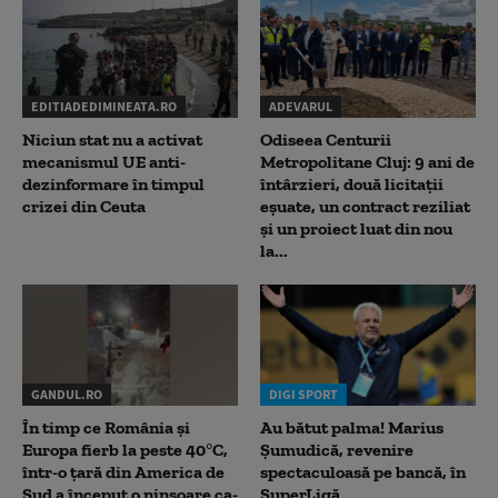
EDITIADEDIMINEATA.RO
ADEVARUL
Niciun stat nu a activat
Odiseea Centurii
mecanismul UE anti-
Metropolitane Cluj: 9 ani de
dezinformare în timpul
întârzieri, două licitații
crizei din Ceuta
eșuate, un contract reziliat
și un proiect luat din nou
la...
GANDUL.RO
DIGI SPORT
În timp ce România și
Au bătut palma! Marius
Europa fierb la peste 40°C,
Șumudică, revenire
într-o țară din America de
spectaculoasă pe bancă, în
Sud a început o ninsoare ca-
SuperLigă