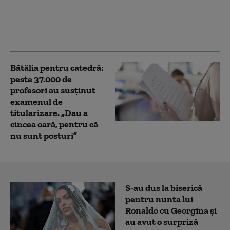
depozit ilegal de
material excavat în
judeţul Cluj. Amenda
aplicată
Bătălia pentru catedră:
peste 37.000 de
profesori au susținut
examenul de
titularizare. „Dau a
cincea oară, pentru că
nu sunt posturi”
S-au dus la biserică
pentru nunta lui
Ronaldo cu Georgina și
au avut o surpriză