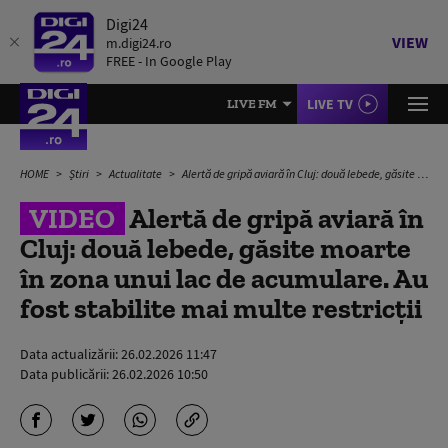
Digi24
VIEW
m.digi24.ro
FREE - In Google Play
LIVE TV
LIVE FM
HOME
Știri
Actualitate
Alertă de gripă aviară în Cluj: două lebede, găsite moarte în zona unui lac de acumulare. Au fost stabilite mai multe restricții
VIDEO
Alertă de gripă aviară în
Cluj: două lebede, găsite moarte
în zona unui lac de acumulare. Au
fost stabilite mai multe restricții
Data actualizării:
26.02.2026 11:47
Data publicării:
26.02.2026 10:50