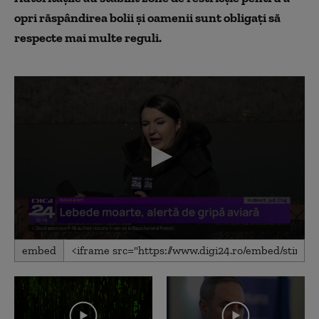
opri răspândirea bolii și oamenii sunt obligați să
respecte mai multe reguli.
0
embed
seconds
of
1
minute,
29
seconds