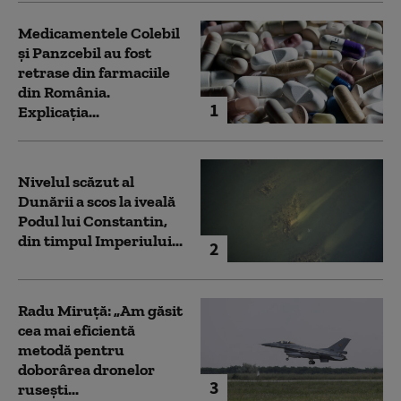
Medicamentele Colebil
și Panzcebil au fost
retrase din farmaciile
din România.
1
Explicația...
Nivelul scăzut al
Dunării a scos la iveală
Podul lui Constantin,
din timpul Imperiului...
2
Radu Miruță: „Am găsit
cea mai eficientă
metodă pentru
doborârea dronelor
3
rusești...