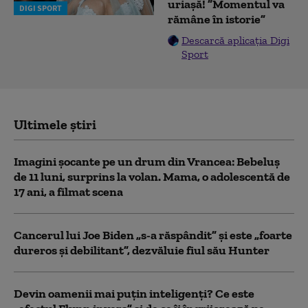
uriașă! ”Momentul va
DIGI SPORT
rămâne în istorie”
Descarcă aplicația Digi
Sport
Ultimele știri
Imagini șocante pe un drum din Vrancea: Bebeluș
de 11 luni, surprins la volan. Mama, o adolescentă de
17 ani, a filmat scena
Cancerul lui Joe Biden „s-a răspândit” şi este „foarte
dureros și debilitant”, dezvăluie fiul său Hunter
Devin oamenii mai puțin inteligenți? Ce este