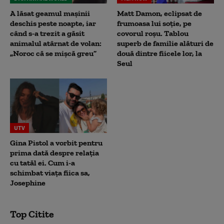
A lăsat geamul mașinii
Matt Damon, eclipsat de
deschis peste noapte, iar
frumoasa lui soție, pe
când s-a trezit a găsit
covorul roșu. Tablou
animalul atârnat de volan:
superb de familie alături de
„Noroc că se mișcă greu”
două dintre fiicele lor, la
Seul
UTV
Gina Pistol a vorbit pentru
prima dată despre relația
cu tatăl ei. Cum i-a
schimbat viața fiica sa,
Josephine
Top Citite