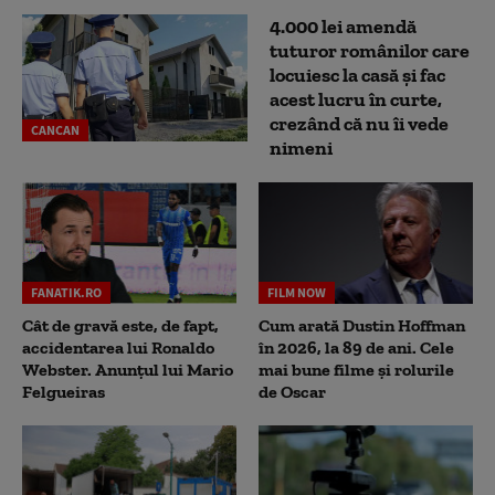
4.000 lei amendă
tuturor românilor care
locuiesc la casă și fac
acest lucru în curte,
crezând că nu îi vede
CANCAN
nimeni
FANATIK.RO
FILM NOW
Cât de gravă este, de fapt,
Cum arată Dustin Hoffman
accidentarea lui Ronaldo
în 2026, la 89 de ani. Cele
Webster. Anunțul lui Mario
mai bune filme și rolurile
Felgueiras
de Oscar