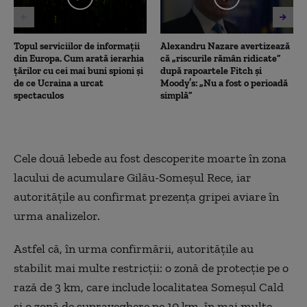
Topul serviciilor de informații
Alexandru Nazare avertizează
din Europa. Cum arată ierarhia
că „riscurile rămân ridicate”
țărilor cu cei mai buni spioni și
după rapoartele Fitch și
de ce Ucraina a urcat
Moody’s: „Nu a fost o perioadă
spectaculos
simplă”
Cele două lebede au fost descoperite moarte în zona
lacului de acumulare Gilău-Someșul Rece, iar
autoritățile au confirmat prezența gripei aviare în
urma analizelor.
Astfel că, în urma confirmării, autoritățile au
stabilit mai multe restricții: o zonă de protecție pe o
rază de 3 km, care include localitatea Someșul Cald
și o zonă de supraveghere pe 10 km, în mai multe