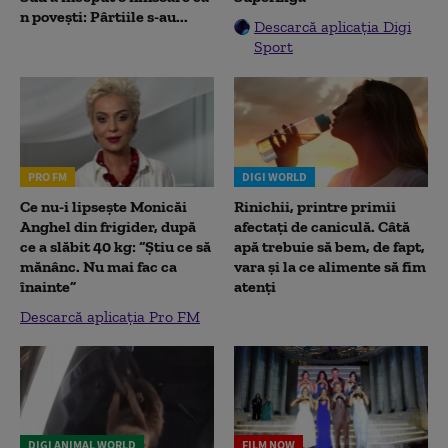
n povești: Pârtiile s-au...
Descarcă aplicația Digi
Sport
PRO FM
DIGI WORLD
Ce nu-i lipsește Monicăi
Rinichii, printre primii
Anghel din frigider, după
afectați de caniculă. Câtă
ce a slăbit 40 kg: “Știu ce să
apă trebuie să bem, de fapt,
mănânc. Nu mai fac ca
vara și la ce alimente să fim
înainte”
atenți
Descarcă aplicația Pro FM
DIGI ANIMAL WORLD
FILM NOW