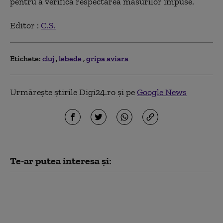
pentru a verifica respectarea măsurilor impuse.
Editor :
C.S.
Etichete:
cluj
lebede
gripa aviara
Urmărește știrile Digi24.ro și pe
Google News
Te-ar putea interesa și:
Doi tineri, între care un
minor, au furat 14
tablete dintr-o şcoală
din Cluj, după ce au