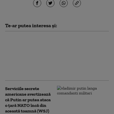
Te-ar putea interesa și:
Noi măsuri ale
administrației Trump
împotriva
universităților:
Investigații privind
admiterea și protestele
pro-palestiniene
Serviciile secrete
americane avertizează
că Putin ar putea ataca
o țară NATO încă din
această toamnă (WSJ)