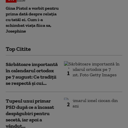
Gina Pistol a vorbit pentru
prima dată despre relația
cu tatăl ei. Cum i-a
schimbat viața fiica sa,
Josephine
Top Citite
Sărbătoare importantă
în calendarul ortodox
1
pe 7 august: Ce tradiții
se respectă și cui...
Tupeul unui primar
2
PSD după ce a încasat
despăgubiri pentru
secetă, iar apoi a
vândut...