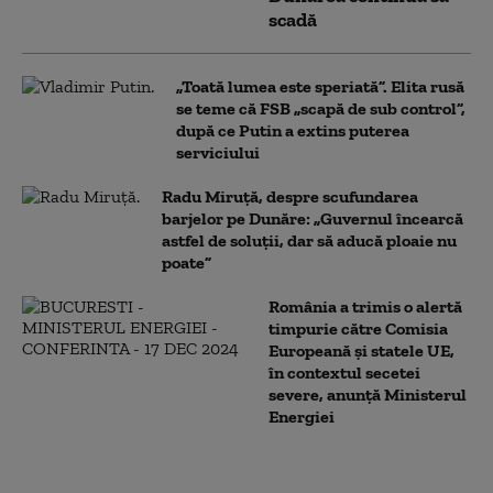
scadă
„Toată lumea este speriată”. Elita rusă
se teme că FSB „scapă de sub control”,
după ce Putin a extins puterea
serviciului
Radu Miruță, despre scufundarea
barjelor pe Dunăre: „Guvernul încearcă
astfel de soluții, dar să aducă ploaie nu
poate”
România a trimis o alertă
timpurie către Comisia
Europeană și statele UE,
în contextul secetei
severe, anunță Ministerul
Energiei