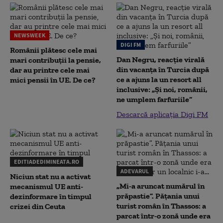
NEWSWEEK
DIGI FM
Românii plătesc cele mai
Dan Negru, reacție virală
mari contribuții la pensie,
din vacanța în Turcia după
dar au printre cele mai
ce a ajuns la un resort all
mici pensii în UE. De ce?
inclusive: „Și noi, românii,
ne umplem farfuriile”
Descarcă aplicația Digi FM
EDITIADEDIMINEATA.RO
ADEVARUL
Niciun stat nu a activat
„Mi-a aruncat numărul în
mecanismul UE anti-
prăpastie”. Pățania unui
dezinformare în timpul
turist român în Thassos: a
crizei din Ceuta
parcat într-o zonă unde era