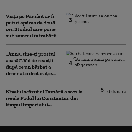
Viața pe Pământ ar fi
3
putut apărea de două
ori. Studiul care pune
sub semnul întrebării...
„Anna, ţine-ţi prostul
acasă!”. Val de reacții
4
după ce un bărbat a
desenat o declarație...
5
Nivelul scăzut al Dunării a scos la
iveală Podul lui Constantin, din
timpul Imperiului...