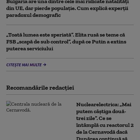
Bulgaria are una dintre cele mai ridicate natalități
din UE, dar pierde populație. Cum explică experții
paradoxul demografic
„Toată lumea este speriată”. Elita rusă se teme că
FSB „scapă de sub control”, după ce Putin a extins
puterea serviciului
CITEȘTE MAI MULTE
Recomandările redacţiei
Nuclearelectrica: „Mai
putem câștiga două-
trei zile”. Ce se
întâmplă cu reactorul 2
de la Cernavodă dacă
Dunărea continuă să