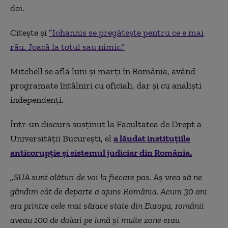
doi.
Citește și
”Iohannis se pregătește pentru ce e mai
rău. Joacă la totul sau nimic.”
Mitchell se află luni şi marţi în România, având
programate întâlniri cu oficiali, dar şi cu analişti
independenţi.
Într-un discurs susținut la Facultatea de Drept a
Universității București, el
a lăudat instituțiile
anticorupție și sistemul judiciar din România.
„SUA sunt alături de voi la fiecare pas. Aș vrea să ne
gândim cât de departe a ajuns România. Acum 30 ani
era printre cele mai sărace state din Europa, românii
aveau 100 de dolari pe lună și multe zone erau