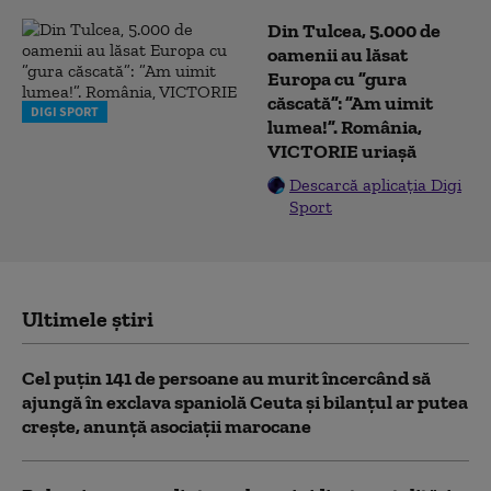
Din Tulcea, 5.000 de
oamenii au lăsat
Europa cu ”gura
căscată”: ”Am uimit
DIGI SPORT
lumea!”. România,
VICTORIE uriașă
Descarcă aplicația Digi
Sport
Ultimele știri
Cel puţin 141 de persoane au murit încercând să
ajungă în exclava spaniolă Ceuta şi bilanţul ar putea
creşte, anunță asociații marocane