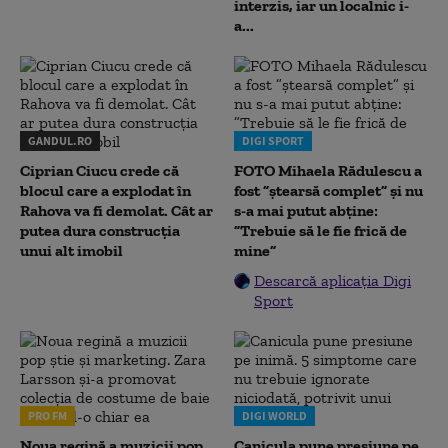
interzis, iar un localnic i-
a...
GANDUL.RO
DIGI SPORT
Ciprian Ciucu crede că
FOTO Mihaela Rădulescu a
blocul care a explodat în
fost ”ștearsă complet” și nu
Rahova va fi demolat. Cât ar
s-a mai putut abține:
putea dura construcția
”Trebuie să le fie frică de
unui alt imobil
mine”
Descarcă aplicația Digi
Sport
PRO FM
DIGI WORLD
Noua regină a muzicii pop
Canicula pune presiune pe