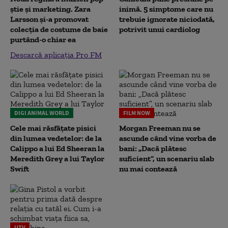
știe și marketing. Zara
inimă. 5 simptome care nu
Larsson și-a promovat
trebuie ignorate niciodată,
colecția de costume de baie
potrivit unui cardiolog
purtând-o chiar ea
Descarcă aplicația Pro FM
DIGI ANIMAL WORLD
FILM NOW
Cele mai răsfățate pisici
Morgan Freeman nu se
din lumea vedetelor: de la
ascunde când vine vorba de
Calippo a lui Ed Sheeran la
bani: „Dacă plătesc
Meredith Grey a lui Taylor
suficient”, un scenariu slab
Swift
nu mai contează
UTV