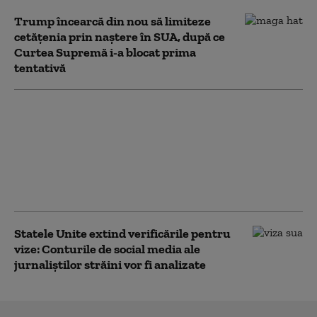
Trump încearcă din nou să limiteze
cetățenia prin naștere în SUA, după ce
Curtea Supremă i-a blocat prima
tentativă
SUA impun noi
sancţiuni împotriva
Cubei. Marco Rubio:
„Nu vom tolera
operaţiuni ostile la uşa
noastră”
Statele Unite extind verificările pentru
vize: Conturile de social media ale
jurnaliștilor străini vor fi analizate