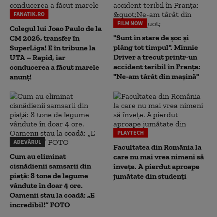
FANATIK.RO
FILM NOW
Colegul lui Joao Paulo de la
"Sunt în stare de șoc și
CM 2026, transfer în
plâng tot timpul". Minnie
SuperLiga! E în tribune la
Driver a trecut printr-un
UTA – Rapid, iar
accident teribil în Franța:
conducerea a făcut marele
"Ne-am târât din mașină"
anunț!
PLAYTECH
ADEVĂRUL
Facultatea din România la
Cum au eliminat
care nu mai vrea nimeni să
cisnădienii samsarii din
înveţe. A pierdut aproape
piață: 8 tone de legume
jumătate din studenţi
vândute în doar 4 ore.
Oamenii stau la coadă: „E
incredibil!” FOTO