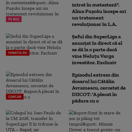
intrat în metastază".
Alina Pușcău începe azi
un tratament
PE ROZ
revoluționar în L.A.
Șeful din SuperLiga a
anunțat în direct că el
se dă la o parte dacă
FANATIK.RO
vine Neluțu Varga
investitor. Exclusiv
Episodul extrem din
dosarul lui Cătălin
Avramescu, cercetat de
DIICOT: 'A plecat în
CANCAN
pădure cu o