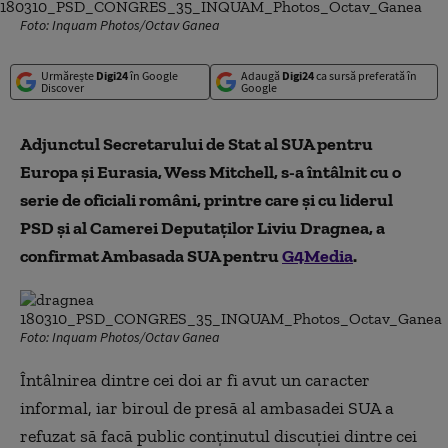
Foto: Inquam Photos/Octav Ganea
Urmărește
Digi24
în Google
Adaugă
Digi24
ca sursă preferată în
Discover
Google
Adjunctul Secretarului de Stat al SUA pentru
Europa şi Eurasia, Wess Mitchell, s-a întâlnit cu o
serie de oficiali români, printre care și cu liderul
PSD și al Camerei Deputaților Liviu Dragnea, a
confirmat Ambasada SUA pentru
G4Media
.
Foto: Inquam Photos/Octav Ganea
Întâlnirea dintre cei doi ar fi avut un caracter
informal, iar biroul de presă al ambasadei SUA a
refuzat să facă public conținutul discuției dintre cei