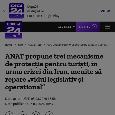
Digi24
VIEW
m.digi24.ro
FREE - In Google Play
LIVE TV
LIVE FM
HOME
Știri
Actualitate
ANAT propune trei mecanisme de protecţie pentru turişti, în urma crizei din Iran, menite să repare „vidul legislativ și operațional”
ANAT propune trei mecanisme
de protecţie pentru turişti, în
urma crizei din Iran, menite să
repare „vidul legislativ și
operațional”
Data actualizării:
05.03.2026 16:58
Data publicării:
05.03.2026 16:57