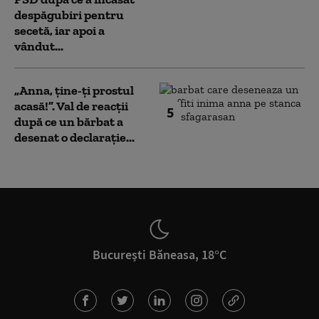
despăgubiri pentru
secetă, iar apoi a
vândut...
„Anna, ţine-ţi prostul
acasă!”. Val de reacții
5
după ce un bărbat a
desenat o declarație...
București Băneasa, 18°C