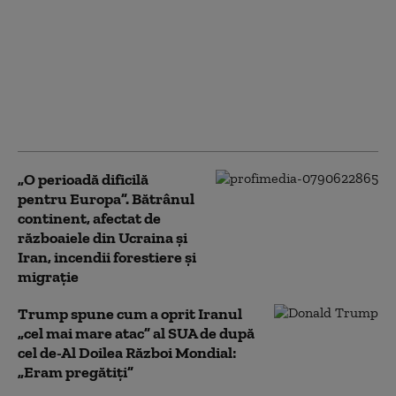
Marja de manevră a lui
Donald Trump în
privința Iranului, din
ce în ce mai limitată:
liderul SUA este prins
între opțiuni
neatractive
„O perioadă dificilă
pentru Europa”. Bătrânul
continent, afectat de
războaiele din Ucraina și
Iran, incendii forestiere și
migrație
Trump spune cum a oprit Iranul
„cel mai mare atac” al SUA de după
cel de-Al Doilea Război Mondial:
„Eram pregătiți”