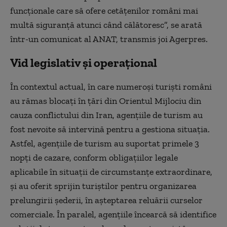
funcţionale care să ofere cetăţenilor români mai
multă siguranţă atunci când călătoresc”, se arată
într-un comunicat al ANAT, transmis joi Agerpres.
Vid legislativ și operațional
În contextul actual, în care numeroşi turişti români
au rămas blocaţi în ţări din Orientul Mijlociu din
cauza conflictului din Iran, agenţiile de turism au
fost nevoite să intervină pentru a gestiona situaţia.
Astfel, agenţiile de turism au suportat primele 3
nopţi de cazare, conform obligaţiilor legale
aplicabile în situaţii de circumstanţe extraordinare,
şi au oferit sprijin turiştilor pentru organizarea
prelungirii şederii, în aşteptarea reluării curselor
comerciale. În paralel, agenţiile încearcă să identifice