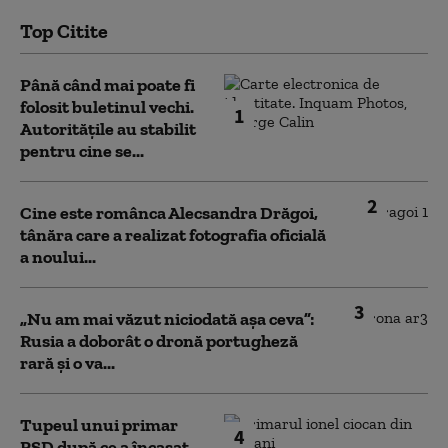
Top Citite
Până când mai poate fi
folosit buletinul vechi.
1
Autoritățile au stabilit
pentru cine se...
2
Cine este românca Alecsandra Drăgoi,
tânăra care a realizat fotografia oficială
a noului...
3
„Nu am mai văzut niciodată așa ceva”:
Rusia a doborât o dronă portugheză
rară și o va...
Tupeul unui primar
4
PSD după ce a încasat