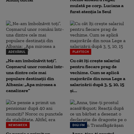
mulată pe corp. Luciana a
furat atenția la Seul
ADEVĂRUL
PLAYTECH
„Ne-am îmbolnăvit toți”.
Cu cât îți crește salariul
Coșmarul unor români într-
pentru fiecare prag de
una dintre cele mai
vechime. Cum se aplică
populare destinații din
majorările din noua Lege a
Albania: „Apa mirosea a
salarizării după 3, 5, 10, 15
canalizare”
și...
NEWSWEEK
DIGI FM
Ce pensie a primit un
„Anna, ţine-ţi prostul