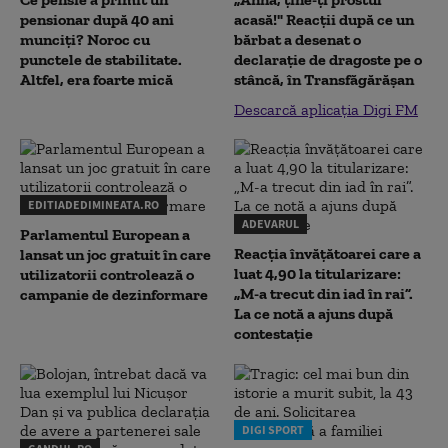
pensionar după 40 ani
acasă!" Reacţii după ce un
munciți? Noroc cu
bărbat a desenat o
punctele de stabilitate.
declaraţie de dragoste pe o
Altfel, era foarte mică
stâncă, în Transfăgărăşan
Descarcă aplicația Digi FM
EDITIADEDIMINEATA.RO
ADEVARUL
Parlamentul European a
Reacția învățătoarei care a
lansat un joc gratuit în care
luat 4,90 la titularizare:
utilizatorii controlează o
„M-a trecut din iad în rai”.
campanie de dezinformare
La ce notă a ajuns după
contestație
DIGI SPORT