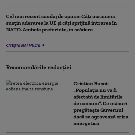
Cel mai recent sondaj de opinie: Câți ucraineni
susțin aderarea la UE și câți sprijină intrarea în
NATO. Ambele preferințe, în scădere
CITEȘTE MAI MULTE
Recomandările redacţiei
Cristian Bușoi:
„Populația nu va fi
afectată de limitările
de consum”. Ce măsuri
pregătește Guvernul
dacă se agravează criza
energetică