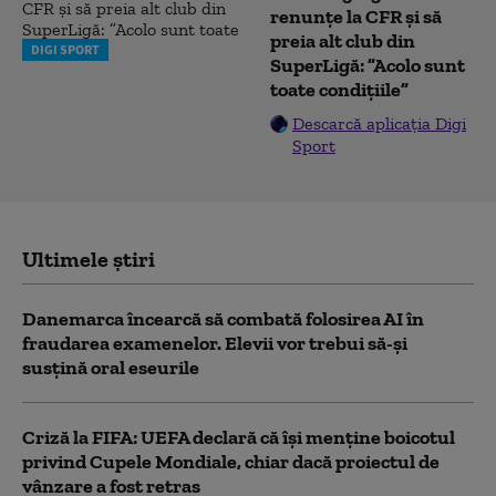
renunțe la CFR și să
preia alt club din
DIGI SPORT
SuperLigă: ”Acolo sunt
toate condițiile”
Descarcă aplicația Digi
Sport
Ultimele știri
Danemarca încearcă să combată folosirea AI în
fraudarea examenelor. Elevii vor trebui să-şi
susţină oral eseurile
Criză la FIFA: UEFA declară că îşi menţine boicotul
privind Cupele Mondiale, chiar dacă proiectul de
vânzare a fost retras