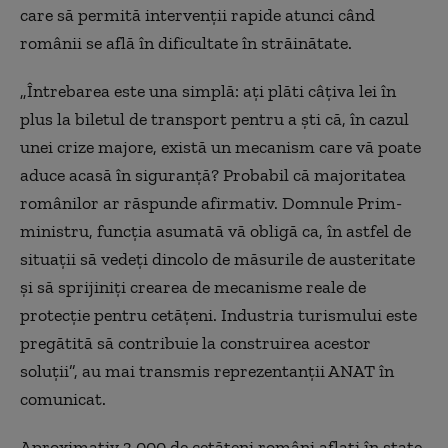
care să permită intervenţii rapide atunci când
românii se află în dificultate în străinătate.
„Întrebarea este una simplă: aţi plăti câţiva lei în
plus la biletul de transport pentru a şti că, în cazul
unei crize majore, există un mecanism care vă poate
aduce acasă în siguranţă? Probabil că majoritatea
românilor ar răspunde afirmativ. Domnule Prim-
ministru, funcţia asumată vă obligă ca, în astfel de
situaţii să vedeţi dincolo de măsurile de austeritate
şi să sprijiniţi crearea de mecanisme reale de
protecţie pentru cetăţeni. Industria turismului este
pregătită să contribuie la construirea acestor
soluţii”, au mai transmis reprezentanţii ANAT în
comunicat.
Aproximativ 3.000 de cetăţeni români aflaţi în state