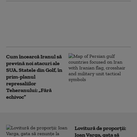
Preşedintele iranian dă detalii
despre o întâlnire cu Mojtaba
Khamenei: Comunicarea e
„foarte dificilă în acest
moment”
Cum încearcă Iranul să
prevină noi atacuri ale
SUA. Statele din Golf, în
prim-planul
represaliilor
Teheranului: „Fără
echivoc”
Lovitură de proporții:
Ioan Varga, gata să