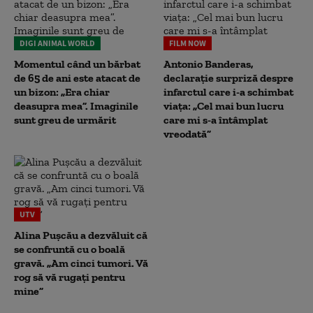
DIGI ANIMAL WORLD
FILM NOW
Momentul când un bărbat
Antonio Banderas,
de 65 de ani este atacat de
declarație surpriză despre
un bizon: „Era chiar
infarctul care i-a schimbat
deasupra mea”. Imaginile
viața: „Cel mai bun lucru
sunt greu de urmărit
care mi s-a întâmplat
vreodată”
UTV
Alina Pușcău a dezvăluit că
se confruntă cu o boală
gravă. „Am cinci tumori. Vă
rog să vă rugați pentru
mine”