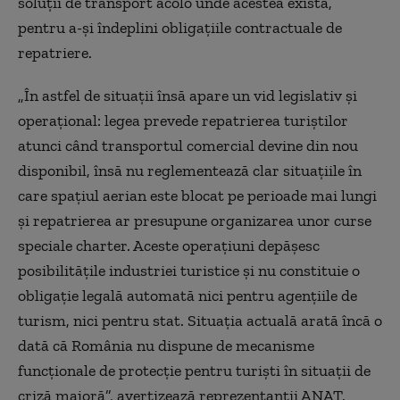
soluţii de transport acolo unde acestea există,
pentru a-şi îndeplini obligaţiile contractuale de
repatriere.
„În astfel de situaţii însă apare un vid legislativ şi
operaţional: legea prevede repatrierea turiştilor
atunci când transportul comercial devine din nou
disponibil, însă nu reglementează clar situaţiile în
care spaţiul aerian este blocat pe perioade mai lungi
şi repatrierea ar presupune organizarea unor curse
speciale charter. Aceste operaţiuni depăşesc
posibilităţile industriei turistice şi nu constituie o
obligaţie legală automată nici pentru agenţiile de
turism, nici pentru stat. Situaţia actuală arată încă o
dată că România nu dispune de mecanisme
funcţionale de protecţie pentru turişti în situaţii de
criză majoră”, avertizează reprezentanţii ANAT.