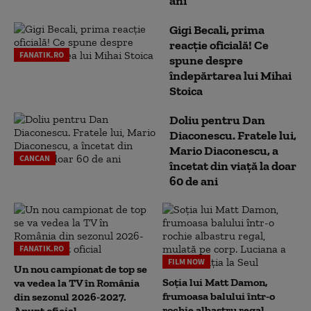
ani
Gigi Becali, prima
reacție oficială! Ce
FANATIK.RO
spune despre
îndepărtarea lui Mihai
Stoica
Doliu pentru Dan
Diaconescu. Fratele lui,
Mario Diaconescu, a
CANCAN
încetat din viață la doar
60 de ani
FANATIK.RO
FILM NOW
Un nou campionat de top se
Soția lui Matt Damon,
va vedea la TV în România
frumoasa balului într-o
din sezonul 2026-2027.
rochie albastru regal,
Anunț oficial