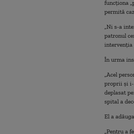
funcționa „
permită caza
„
N
i s-a int
patronul ce
intervenția
În urma ins
„
Acel perso
proprii și i
deplasat pe
spital a de
El a adăugat
„
Pentru a fe