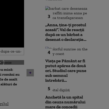
3
„Anna, ţine-ţi prostul
acasă!”. Val de reacții
după ce un bărbat a
desenat o declarație...
4
Viața pe Pământ ar fi
putut apărea de două
u miză:
Imagini scanda
ori. Studiul care pune
10 luni de la explozia din
i români au
ambulanță care
sub semnul
Rahova: Oamenii încă
le de asalt
la spital o fetiț
întrebării...
așteaptă să intre în locuințe.
alături de
oprit să cumpe
5
Primarul Ciprian Ciucu:
legume
„Am comandat o expertiză”
Anchetă la un spital
din cauza numărului
zilul
mare de concedii