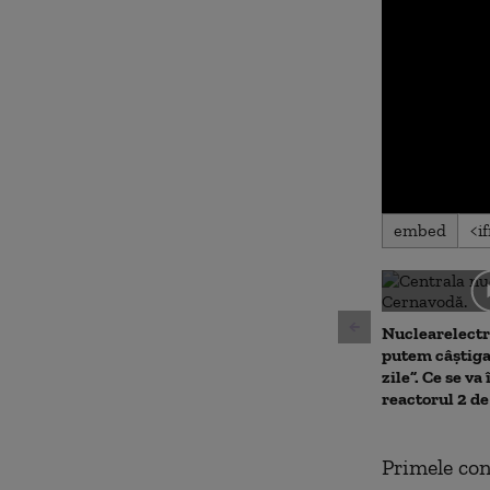
0
embed
seconds
of
0
seconds
Volu
90%
Nuclearelectr
putem câștiga
zile”. Ce se v
reactorul 2 d
P
rimele con