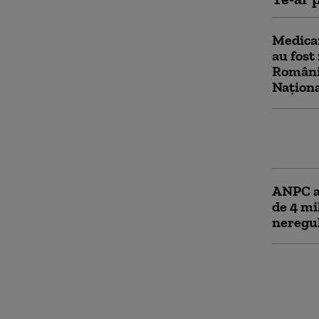
Medicam
au fost
România
Națion
Amenzi 
Care au
ANPC a 
de 4 mi
neregul
Inspect
în genț
institu