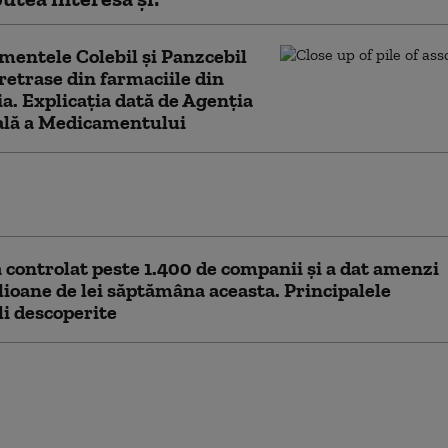
entele Colebil și Panzcebil
 retrase din farmaciile din
. Explicația dată de Agenția
ală a Medicamentului
de peste un milion de lei date de ANPC pe Litoral.
 fost principalele abateri constatate
controlat peste 1.400 de companii și a dat amenzi
lioane de lei săptămâna aceasta. Principalele
i descoperite
orii ANPC au găsit gândaci și mizerie
ile unor livratori de mâncare. Șeful
ției: „Fenomenul este extrem de extins”