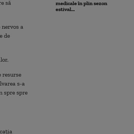
re să
medicale în plin sezon
estival...
e nervos a
e de
lor
.
e resurse
alvarea s-a
um spre spre
ocația