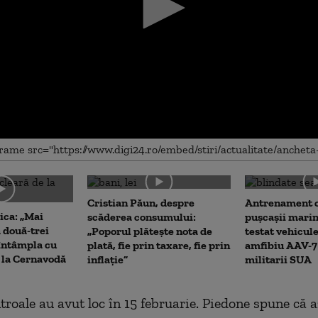
me
Cristian Păun, despre
Antrenament c
ica: „Mai
scăderea consumului:
pușcașii marin
 două-trei
„Poporul plătește nota de
testat vehicule
a întâmpla cu
plată, fie prin taxare, fie prin
amfibiu AAV-7 
e la Cernavodă
inflație”
militarii SUA
troale au avut loc în 15 februarie. Piedone spune că a