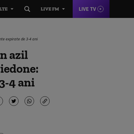
LIVE TV
LTE
LIVE FM
nte expirate de 3-4 ani
n azil
Piedone:
3-4 ani