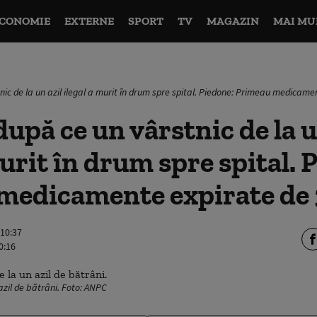
CONOMIE
EXTERNE
SPORT
TV
MAGAZIN
MAI MU
ic de la un azil ilegal a murit în drum spre spital. Piedone: Primeau medicame
upă ce un vârstnic de la u
murit în drum spre spital. 
medicamente expirate de 
 10:37
0:16
zil de bătrâni. Foto: ANPC