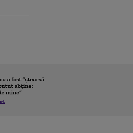
u a fost ”ștearsă
putut abține:
 de mine”
ort