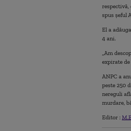
respectivă, 
spus șeful
El a adăuga
4 ani.
„
A
m descop
expirate de
ANPC
a an
peste 250 de
nereguli afl
murdare, bă
Editor :
M.B