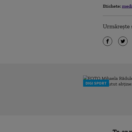
Etichete:
med
Urmărește ș
DIGI SPORT
Te-ar p