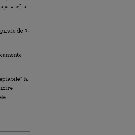
așa vor
”, a
pirate de 3-
dicamente
eptabile” la
rintre
ele