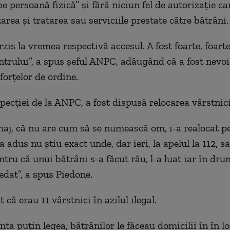
pe persoană fizică
” și
fără niciun fel de autorizație ca
rea și tratarea sau serviciile prestate către bătrâni.
erzis la vremea respectivă accesul. A fost foarte, foart
ntrului
”, a spus șeful ANPC, adăugând că a fost nevoi
forțel
or
de ordine.
pecției de la ANPC, a fost dispusă r
elocarea
vârstnici
naj, că nu are cum să se numească om, i-a realocat p
-a adus nu știu exact unde, dar ieri, la apelu
l
la 112, s
ntru că unui bătrâni s-a făcut rău, l-a luat iar în dr
cedat
”, a spus Piedone.
 că erau 11 vârstnici în azilul ilegal.
nta puțin legea, bătrâni
lor
le făceau domicilii în în l