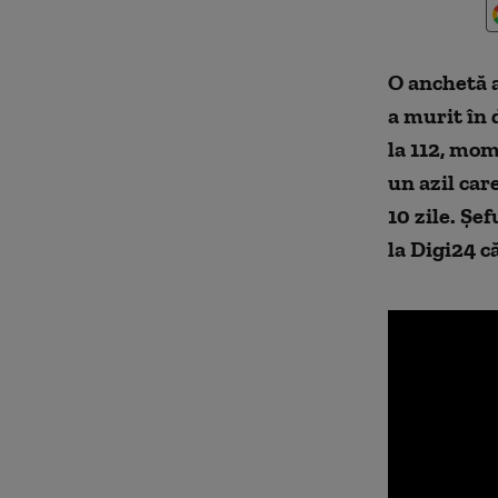
O
anchetă
a murit în 
la 112, mom
un azil care
10 zile.
Șef
la Digi24 c