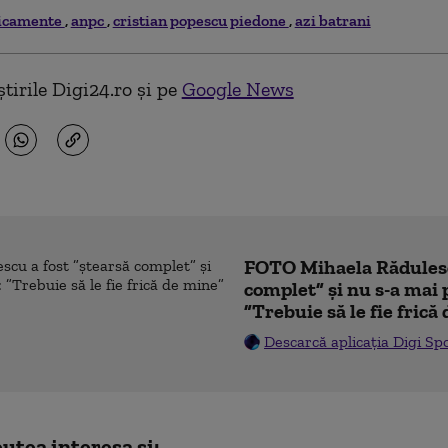
icamente
anpc
cristian popescu piedone
azi batrani
tirile Digi24.ro și pe
Google News
FOTO Mihaela Rădulesc
complet” și nu s-a mai 
”Trebuie să le fie frică
Descarcă aplicația Digi Sp
utea interesa și: