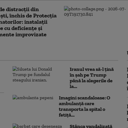
de distracții din
ști, închis de Protecția
torilor: instalații
e cu deficiențe și
mente improvizate
Iranul vrea să-l țină
în șah pe Trump
până la alegerile de
la...
Imagini scandaloase: O
ambulanță care
transporta la spital o
fetiță...
Stânca vandalizată