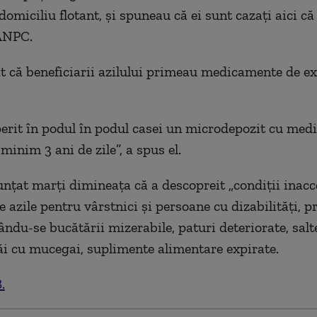
domiciliu flotant, și spuneau că ei sunt cazați aici c
ă
 ANPC.
t că beneficiarii azilului primeau medicamente de ex
erit în podul în podul casei un microdepozit cu me
 minim 3 ani de zile
”, a spus el.
unțat marți dimineața că
a descop
r
eit
„
condiţii inacc
 azile pentru vârstnici şi persoane cu dizabilităţi, p
ându-se bucătării mizerabile, paturi deteriorate, salt
i cu mucegai, suplimente alimentare expirate.
.