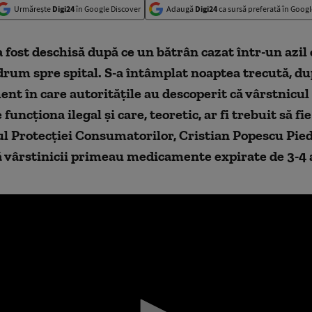
Urmărește
Digi24
în Google Discover
Adaugă
Digi24
ca sursă preferată în Googl
a fost deschisă
după ce un bătrân cazat într-un azil
drum spre spital. S-a întâmplat noaptea trecută, du
ent în care autoritățile au descoperit că vârstnicul 
 funcționa ilegal și care, teoretic, ar fi trebuit să fi
ul Protecției Consumatorilor, Cristian Popescu Pied
ă vârstinicii primeau medicamente expirate de 3-4 