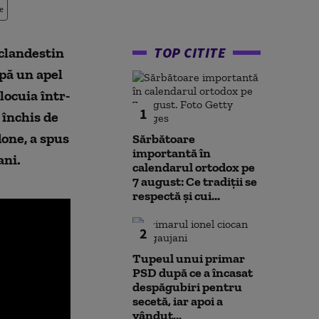
e
TOP CITITE
 clandestin
pă un apel
locuia într-
1
e închis de
one, a spus
Sărbătoare
importantă în
ani.
calendarul ortodox pe
7 august: Ce tradiții se
respectă și cui...
2
Tupeul unui primar
PSD după ce a încasat
despăgubiri pentru
secetă, iar apoi a
vândut...