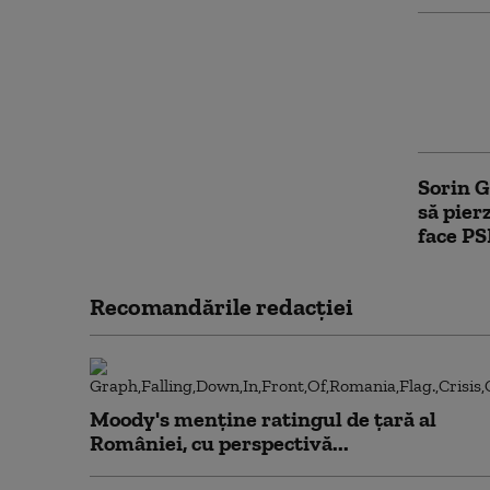
AUR co
pentru 
integri
este un
Sorin G
să pier
face PS
Recomandările redacţiei
Moody's menține ratingul de țară al
României, cu perspectivă...