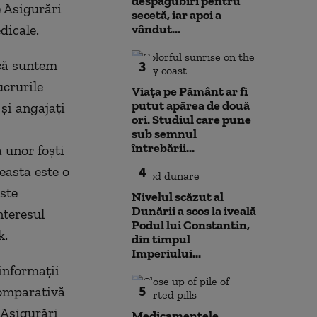
despăgubiri pentru
e Asigurări
secetă, iar apoi a
dicale.
vândut...
 că suntem
3
crurile
Viața pe Pământ ar fi
putut apărea de două
 şi angajaţi
ori. Studiul care pune
sub semnul
întrebării...
 unor foşti
ceasta este o
4
ste
Nivelul scăzut al
Dunării a scos la iveală
nteresul
Podul lui Constantin,
k.
din timpul
Imperiului...
informaţii
5
 comparativă
 Asigurări
Medicamentele