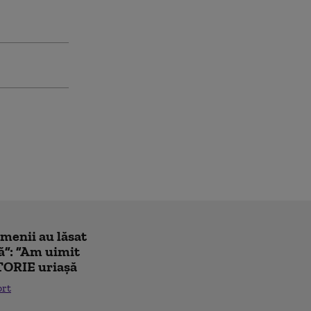
amenii au lăsat
ă”: ”Am uimit
TORIE uriașă
ort