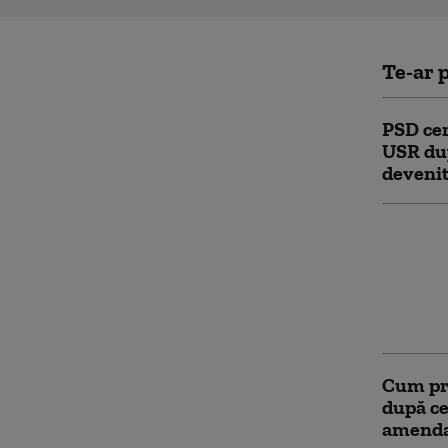
Te-ar p
PSD cer
USR dup
devenit
Dominic
sancțiu
decizie
dreptat
întotde
Cum pro
după ce
amenda