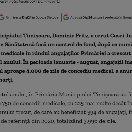
oarei. Foto: Facebook/ Dominic Fritz
Urmărește
Digi24
în Google Discover
Adaugă
Digi24
ca sursă preferată în Googl
cipiului Timișoara, Dominic Fritz, a cerut Casei J
e Sănătate să facă un control de fond, după ce num
 medicale în rândul angajaților Primăriei a crescut
l anului. În perioada ianuarie - august, angajații ins
al aproape 4.000 de zile de concediu medical, a anu
marți.
utul anului, în Primăria Municipiului Timişoara au f
e 750 de concedii medicale, cu 225 mai multe decât în
anului trecut, de care au beneficiat 594 de angajaţi, 
de referinţă din 2020, totalizând 3.996 de zile.