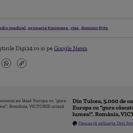
ediu medical
primaria timisoara
cjas
dominic fritz
tirile Digi24.ro și pe
Google News
Din Tulcea, 5.000 de o
Europa cu ”gura căscat
lumea!”. România, VIC
Descarcă aplicația Digi Sp