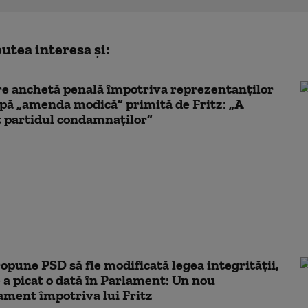
utea interesa și:
e anchetă penală împotriva reprezentanților
ă „amenda modică” primită de Fritz: „A
 partidul condamnaților”
 Fritz, după
nea primită în urma
i ANI: „Dreptul şi
ea nu sunt
auna acelaşi lucru”
pune PSD să fie modificată legea integrității,
 a picat o dată în Parlament: Un nou
ment împotriva lui Fritz