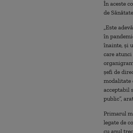
În aceste c
de Sănătate 
„Este adevăr
în pandemie
înainte, şi 
care atunci
organigramă
şefi de dire
modalitate 
acceptabil 
public”, ar
Primarul me
legate de co
cu anul tre