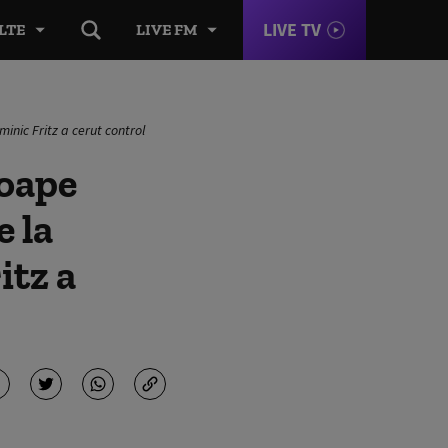
LIVE TV
LTE
LIVE FM
minic Fritz a cerut control
roape
e la
itz a