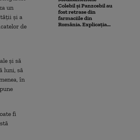
Colebil și Panzcebil au
za un
fost retrase din
ăţii şi a
farmaciile din
România. Explicația...
icatelor de
le şi să
 luni, să
emenea, în
spune
oate fi
astă