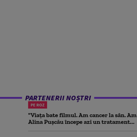
PARTENERII NOȘTRI
PE ROZ
"Viața bate filmul. Am cancer la sân. Am
Alina Pușcău începe azi un tratament...