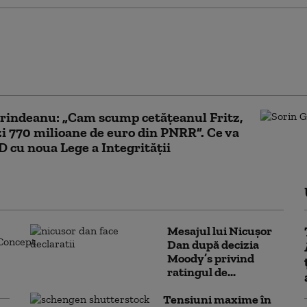
ndiționează votul
noua lege a
tății: „Poziția noastră
a de principiu”
rindeanu: „Cam scump cetățeanul Fritz,
zi 770 milioane de euro din PNRR”. Ce va
D cu noua Lege a Integrității
Mesajul lui Nicușor
Dan după decizia
Moody’s privind
ratingul de...
Tensiuni maxime în