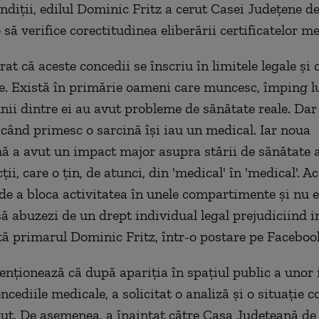
ondiții, edilul Dominic Fritz a cerut Casei Judeţene d
să verifice corectitudinea eliberării certificatelor me
at că aceste concedii se înscriu în limitele legale şi
. Există în primărie oameni care muncesc, împing lu
unii dintre ei au avut probleme de sănătate reale. Dar
 când primesc o sarcină îşi iau un medical. Iar noua
 a avut un impact major asupra stării de sănătate a
cţii, care o ţin, de atunci, din 'medical' în 'medical'. A
de a bloca activitatea în unele compartimente şi nu e
să abuzezi de un drept individual legal prejudiciind i
ată primarul Dominic Fritz, într-o postare pe Faceboo
nţionează că după apariţia în spaţiul public a unor 
ncediile medicale, a solicitat o analiză şi o situaţie
cut. De asemenea, a înaintat către Casa Judeţeană de