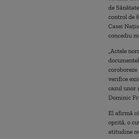
de Sănătate
control de 
Casei Naţio
concediu me
„Actele nor
documentele
coroboreze 
verifice exi
cazul unor 
Dominic Fri
El afirmă că
oprită, o c
atitudine n