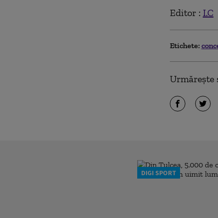
Editor :
I.C
Etichete:
conc
Urmărește ș
DIGI SPORT