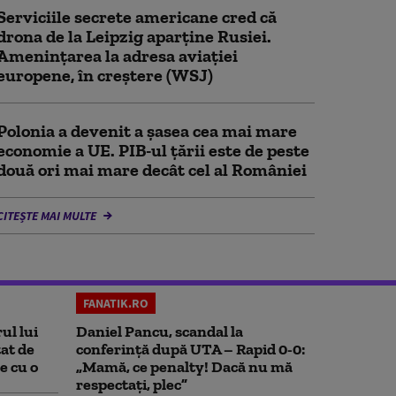
Serviciile secrete americane cred că
drona de la Leipzig aparține Rusiei.
Amenințarea la adresa aviației
europene, în creștere (WSJ)
Polonia a devenit a șasea cea mai mare
economie a UE. PIB-ul țării este de peste
două ori mai mare decât cel al României
CITEȘTE MAI MULTE
FANATIK.RO
ul lui
Daniel Pancu, scandal la
at de
conferință după UTA – Rapid 0-0:
e cu o
„Mamă, ce penalty! Dacă nu mă
respectați, plec”