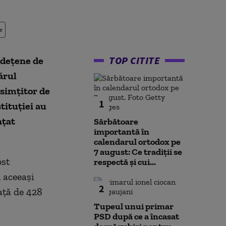
e
TOP CITITE
udețene de
ărul
 simțitor de
1
tituției au
nțat
Sărbătoare
importantă în
calendarul ortodox pe
7 august: Ce tradiții se
ost
respectă și cui...
 aceeaşi
2
faţă de 428
Tupeul unui primar
PSD după ce a încasat