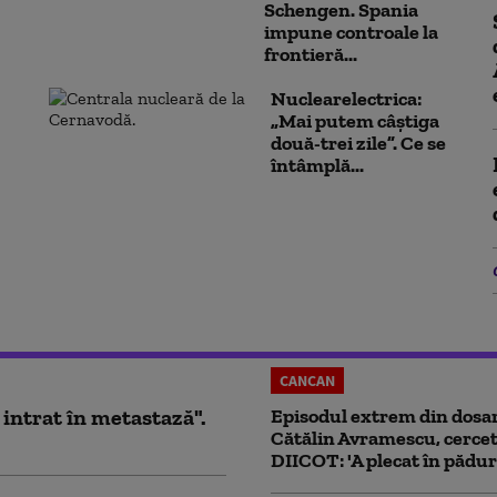
Schengen. Spania
impune controale la
frontieră...
Nuclearelectrica:
„Mai putem câștiga
două-trei zile”. Ce se
întâmplă...
CANCAN
 intrat în metastază".
Episodul extrem din dosar
Cătălin Avramescu, cercet
DIICOT: 'A plecat în pădur