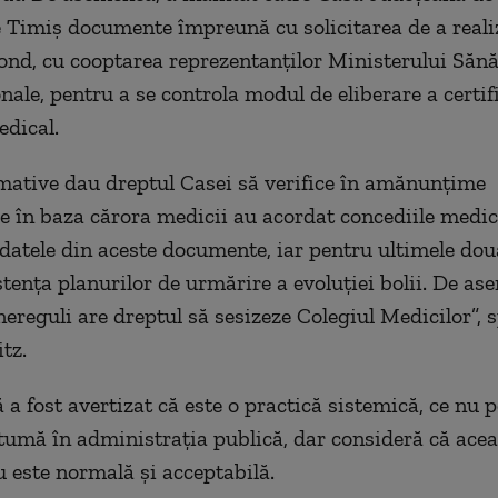
 Timiş documente împreună cu solicitarea de a reali
fond, cu cooptarea reprezentanţilor Ministerului Sănăt
nale, pentru a se controla modul de eliberare a certif
dical.
mative dau dreptul Casei să verifice în amănunţime
 în baza cărora medicii au acordat concediile medica
datele din aceste documente, iar pentru ultimele două
stenţa planurilor de urmărire a evoluţiei bolii. De as
nereguli are dreptul să sesizeze Colegiul Medicilor”, 
tz.
 a fost avertizat că este o practică sistemică, ce nu p
utumă în administraţia publică, dar consideră că ace
u este normală şi acceptabilă.