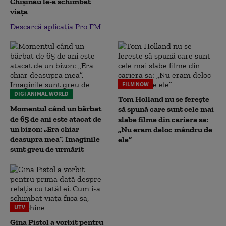
Chișinău le-a schimbat
viața
Descarcă aplicația Pro FM
FILM NOW
DIGI ANIMAL WORLD
Tom Holland nu se ferește
Momentul când un bărbat
să spună care sunt cele mai
de 65 de ani este atacat de
slabe filme din cariera sa:
un bizon: „Era chiar
„Nu eram deloc mândru de
deasupra mea”. Imaginile
ele”
sunt greu de urmărit
UTV
Gina Pistol a vorbit pentru