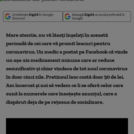
Urmărește
Digi24
în Google
Adaugă
Digi24
ca sursă preferată în
Discover
Google
Mare atentie, nu vă lăsați înșelați în această
perioadă de cei care vă promit leacuri pentru
coronavirus. Un medic a postat pe Facebook că vinde
un așa-zis medicament minune care ar reduce
semnificativ și chiar vindeca de tot noul coronavirus
în doar cinci zile. Pretinsul leac costă doar 50 de lei.
Am încercat și noi să vedem ce li se oferă celor care
sună la numerele care însoțește anunțul, care a
dispărut deja de pe rețeaua de socializare.