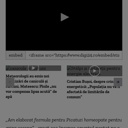
0
embed
seconds
of
0
seconds
Meteorologii au emis noi
avertizări de caniculă și
Cristian Bușoi, despre criza
furtuni. Mateescu: Ploile „nu
energetică: „Populația nu va fi
vor compensa lipsa acută” de
afectată de limitările de
apă
consum”
„Am elaborat formula pentru Picaturi homeopate pentru
gripa corona”
- exact așa începea anunțul postat pe o