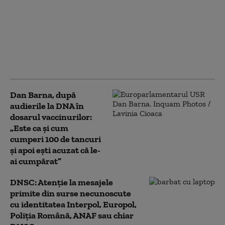
Scandal între Raed
Arafat și Alexandru
Rafila. Șeful DSU: „Nu
există profesioniști mai
buni și profesioniști
mai puțin buni”
Dan Barna, după
audierile la DNA în
dosarul vaccinurilor:
„Este ca și cum
cumperi 100 de tancuri
și apoi ești acuzat că le-
ai cumpărat”
DNSC: Atenţie la mesajele
primite din surse necunoscute
cu identitatea Interpol, Europol,
Poliţia Română, ANAF sau chiar