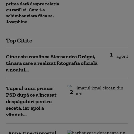
prima dată despre relația
cu tatăl ei. Cum i-a
schimbat viața fiica sa,
Josephine
Top Citite
1
Cine este românca Alecsandra Drăgoi,
tânăra care a realizat fotografia oficială
a noului...
Tupeul unui primar
2
PSD după ce a încasat
despăgubiri pentru
secetă, iar apoi a
vândut...
„Anna, ţine-ţi prostul