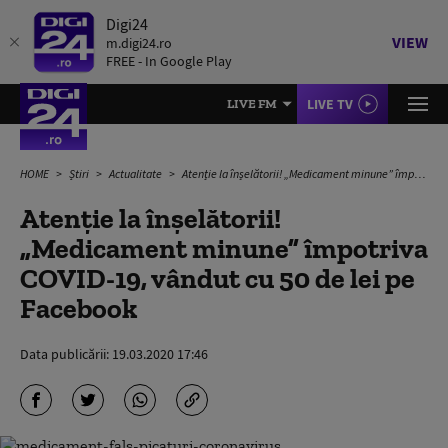
Digi24
VIEW
m.digi24.ro
FREE - In Google Play
LIVE TV
LIVE FM
HOME
Știri
Actualitate
Atenție la înșelătorii! „Medicament minune” împotriva COVID-19, vândut cu 50 de lei pe Facebook
Atenție la înșelătorii!
„Medicament minune” împotriva
COVID-19, vândut cu 50 de lei pe
Facebook
Data publicării:
19.03.2020 17:46