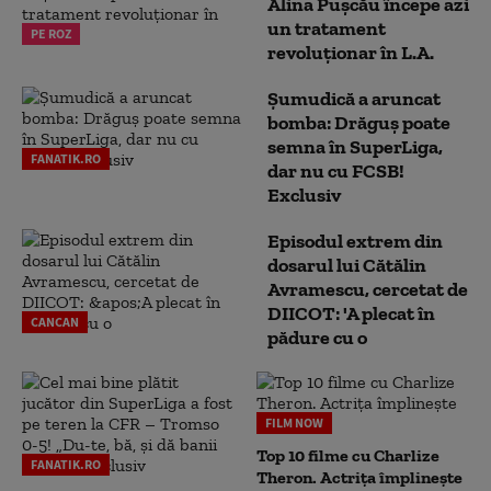
Alina Pușcău începe azi
un tratament
PE ROZ
revoluționar în L.A.
Șumudică a aruncat
bomba: Drăguș poate
semna în SuperLiga,
FANATIK.RO
dar nu cu FCSB!
Exclusiv
Episodul extrem din
dosarul lui Cătălin
Avramescu, cercetat de
DIICOT: 'A plecat în
CANCAN
pădure cu o
FILM NOW
Top 10 filme cu Charlize
FANATIK.RO
Theron. Actrița împlinește