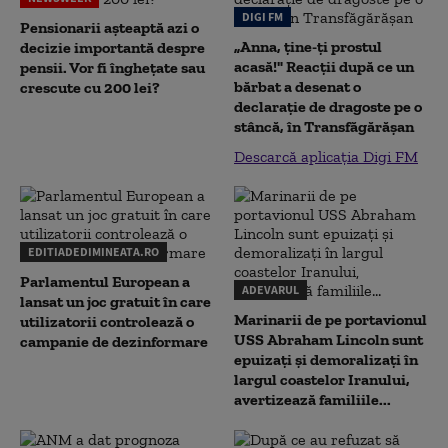
DIGI FM
Pensionarii așteaptă azi o
„Anna, ţine-ţi prostul
decizie importantă despre
acasă!" Reacţii după ce un
pensii. Vor fi înghețate sau
bărbat a desenat o
crescute cu 200 lei?
declaraţie de dragoste pe o
stâncă, în Transfăgărăşan
Descarcă aplicația Digi FM
EDITIADEDIMINEATA.RO
Parlamentul European a
ADEVARUL
lansat un joc gratuit în care
Marinarii de pe portavionul
utilizatorii controlează o
USS Abraham Lincoln sunt
campanie de dezinformare
epuizați și demoralizați în
largul coastelor Iranului,
avertizează familiile...