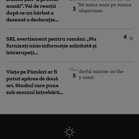
acasă!”. Val de reacții
3
după ce un bărbat a
desenat o declarație...
4
SRI, avertisment pentru români: „Nu
furnizați nicio informație solicitată și
întrerupeți...
Viața pe Pământ ar fi
5
putut apărea de două
ori. Studiul care pune
sub semnul întrebării...