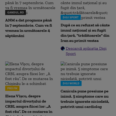
GANDUL.RO
DIGI SPORT
ANM a dat prognoza până
După ce au refuzat să cânte
în 7 septembrie. Cum va fi
imnul naţional şi au fugit
vremea în următoarele 4
din ţară, "trădătoarele" din
săptămâni
Iran au primit vestea
Descarcă aplicația Digi
Sport
DIGI WORLD
PRO FM
Canicula pune presiune pe
Elena Vîșcu, despre
inimă. 5 simptome care nu
impactul divorțului de
trebuie ignorate niciodată,
CRBL asupra fiicei lor: „A
potrivit unui cardiolog
fost rău”. De ce mutarea în