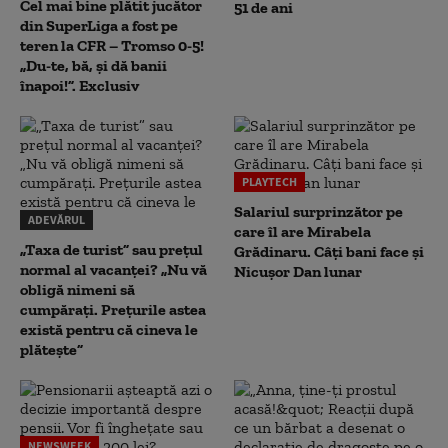
Cel mai bine plătit jucător
51 de ani
din SuperLiga a fost pe
teren la CFR – Tromso 0-5!
„Du-te, bă, și dă banii
înapoi!”. Exclusiv
PLAYTECH
Salariul surprinzător pe
ADEVĂRUL
care îl are Mirabela
„Taxa de turist” sau prețul
Grădinaru. Câţi bani face şi
normal al vacanței? „Nu vă
Nicuşor Dan lunar
obligă nimeni să
cumpărați. Prețurile astea
există pentru că cineva le
plătește”
NEWSWEEK