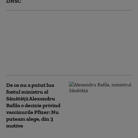
DNSC
Ce-i reproșează fostul
ministru Alexandru
Rafila lui Nicolae Ciucă
în privința vaccinurilor
Pfizer: „Ar fi trebuit să
fie mai atent”
De ce nu a putut lua
fostul ministru al
Sănătății Alexandru
Rafila o decizie privind
vaccinurile Pfizer: Nu
puteam alege, din 3
motive