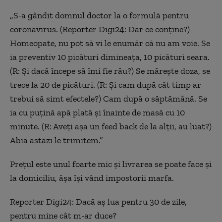
„S-a gândit domnul doctor la o formulă pentru
coronavirus. (Reporter Digi24: Dar ce conține?)
Homeopate, nu pot să vi le enumăr că nu am voie. Se
ia preventiv 10 picături dimineața, 10 picături seara.
(R: Și dacă începe să îmi fie rău?) Se mărește doza, se
trece la 20 de picături. (R: Și cam după cât timp ar
trebui să simt efectele?) Cam după o săptămână. Se
ia cu puțină apă plată și înainte de masă cu 10
minute. (R: Aveți așa un feed back de la alții, au luat?)
Abia astăzi le trimitem.”
Prețul este unul foarte mic și livrarea se poate face și
la domiciliu, ășa își vând impostorii marfa.
Reporter Digi24: Dacă aș lua pentru 30 de zile,
pentru mine cât m-ar duce?