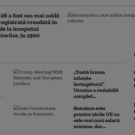
026 a fost cea mai caldă
registrată vreodată în
de la începutul
orilor, în 1900
„Toată lumea
iubește
învingătorii”.
Ucraina a restabilit
complet...
România este
printre țările UE cu
cele mai mici salarii
minime, dar...