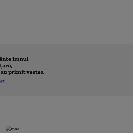
cânte imnul
 ţară,
 au primit vestea
ort