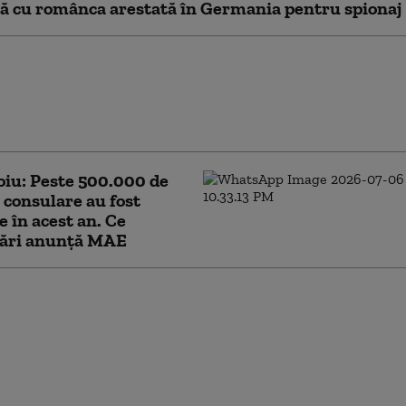
ă cu românca arestată în Germania pentru spionaj
oadă dificilă pentru Europa”.
l continent, afectat de războaiele
ina și Iran, incendii forestiere și
ie
iu: Peste 500.000 de
i consulare au fost
e în acest an. Ce
ări anunță MAE
iu, discuție cu
ul de externe al
: situația debitului
al Dunării și
carea de soluții, pe