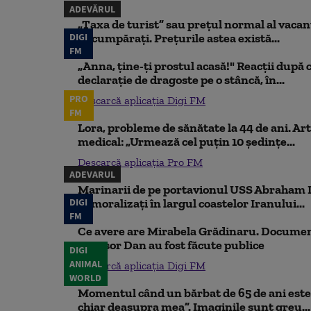
ADEVĂRUL
„Taxa de turist” sau prețul normal al vaca
DIGI
să cumpărați. Prețurile astea există...
FM
„Anna, ţine-ţi prostul acasă!" Reacţii după 
declaraţie de dragoste pe o stâncă, în...
PRO
Descarcă aplicația Digi FM
FM
Lora, probleme de sănătate la 44 de ani. Art
medical: „Urmează cel puțin 10 ședințe...
Descarcă aplicația Pro FM
ADEVARUL
Marinarii de pe portavionul USS Abraham L
DIGI
demoralizați în largul coastelor Iranului...
FM
Ce avere are Mirabela Grădinaru. Document
Nicușor Dan au fost făcute publice
DIGI
ANIMAL
Descarcă aplicația Digi FM
WORLD
Momentul când un bărbat de 65 de ani este 
chiar deasupra mea”. Imaginile sunt greu...