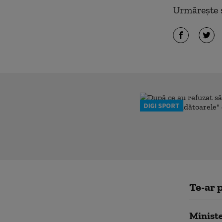
Urmărește ș
DIGI SPORT
Te-ar p
Ministe