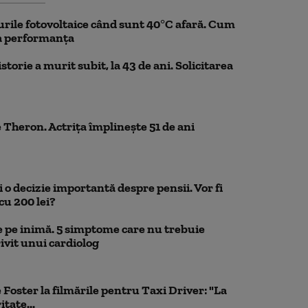
rile fotovoltaice când sunt 40°C afară. Cum
la performanța
storie a murit subit, la 43 de ani. Solicitarea
 Theron. Actrița împlinește 51 de ani
 o decizie importantă despre pensii. Vor fi
cu 200 lei?
 pe inimă. 5 simptome care nu trebuie
ivit unui cardiolog
 Foster la filmările pentru Taxi Driver: "La
itate...