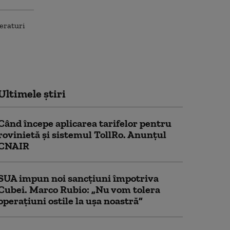
Ultimele știri
Când începe aplicarea tarifelor pentru
rovinietă şi sistemul TollRo. Anunțul
CNAIR
SUA impun noi sancţiuni împotriva
Cubei. Marco Rubio: „Nu vom tolera
operaţiuni ostile la uşa noastră”