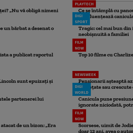
PLAYTECH
nței? „Nu vă obligă nimeni
Ce se întâmplă cu panou
DIGI
le influențează canicu
SPORT
ce un bărbat a desenat o
Tragic: cel mai bun din i
neobișnuită a familiei
FILM
NOW
ista a publicat raportul
Top 10 filme cu Charlize
NEWSWEEK
incoln sunt epuizați și
Pensionarii așteaptă azi
DIGI
înghețate sau crescute 
WORLD
ele partenerei lui
Canicula pune presiune
ignorate niciodată, potr
FILM
NOW
atacat de un bizon: „Era
Scorsese, uimit de Jodie
doar 12 ani, avea o autor