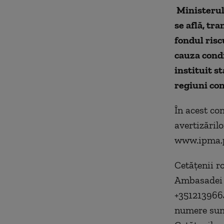
Ministerul
se află, tr
fondul risc
cauza condi
instituit st
regiuni con
În acest co
avertizărilo
www.ipma.pt
Cetăţenii r
Ambasadei 
+3512139664
numere sunt