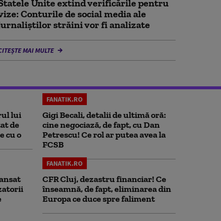
Statele Unite extind verificările pentru
vize: Conturile de social media ale
jurnaliștilor străini vor fi analizate
CITEȘTE MAI MULTE
FANATIK.RO
ul lui
Gigi Becali, detalii de ultimă oră:
at de
cine negociază, de fapt, cu Dan
e cu o
Petrescu! Ce rol ar putea avea la
FCSB
FANATIK.RO
ansat
CFR Cluj, dezastru financiar! Ce
zatorii
înseamnă, de fapt, eliminarea din
e
Europa ce duce spre faliment