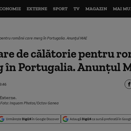
CONOMIE
EXTERNE
SPORT
TV
MAGAZIN
MAI MU
 pentru românii care merg în Portugalia. Anunțul MAE
re de călătorie pentru r
g în Portugalia. Anunțul
9:46
e. Foto: Inquam Photos/Octav Ganea
Urmărește
Digi24
în Google Discover
Adaugă
Digi24
ca sursă preferată în Googl