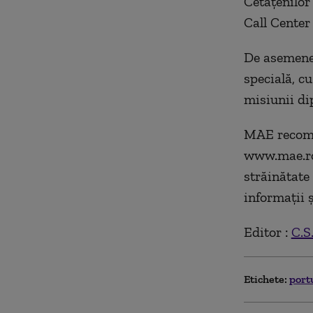
Cetăţenilor
Call Center
De asemenea
specială, cu
misiunii di
MAE recoman
www.mae.ro 
străinătate 
informaţii ş
Editor :
C.S
Etichete:
port