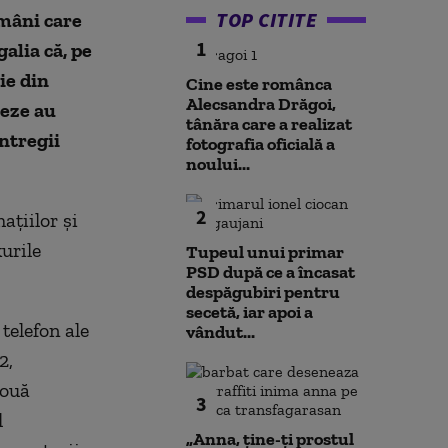
TOP CITITE
mâni care
1
alia că, pe
ie din
Cine este românca
Alecsandra Drăgoi,
heze au
tânăra care a realizat
întregii
fotografia oficială a
noului...
2
ţiilor şi
urile
Tupeul unui primar
PSD după ce a încasat
despăgubiri pentru
secetă, iar apoi a
telefon ale
vândut...
2,
două
3
l
„Anna, ţine-ţi prostul