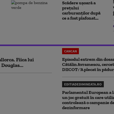
Scădere ușoară a
prețului
carburanților după
ce a fost plafonat...
CANCAN
lorca. Fiica lui
Episodul extrem din dosar
Cătălin Avramescu, cercet
 Douglas...
DIICOT: 'A plecat în pădur
EDITIADEDIMINEATA.RO
Parlamentul European a l
un joc gratuit în care utili
controlează o campanie d
dezinformare