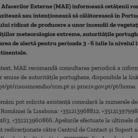
 Afacerilor Externe (MAE) informează cetăţenii ro
anzitează sau intenţionează să călătorească în Portug
ului ridicat de producere a unor incendii de vegetaţ
ţiilor meteorologice extreme, autorităţile portug
area de alertă pentru perioada 3 - 6 iulie la nivelul 
tinentale.
ntext, MAE recomandă consultarea periodică a informa
r emise de autorităţile portugheze, disponibile la link
/pt/riscoincendio/rcm.pt şi prociv.gov.pt/pt/home.
omâni pot solicita asistenţă consulară la numerele de 
României la Lisabona: +351213968812, +35121397998
63, +351213960866. Apelurile efectuate la ultimele 
 redirecţionate către Centrul de Contact şi Suport a