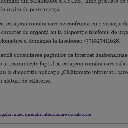
 Români din Străinătate (CCSCRS), fiind preluate de 
 în regim de permanenţă.
, cetăţenii români care se confruntă cu o situaţie de
 caracter de urgenţă au la dispoziţie telefonul de urg
plomatice a României la Lisabona: +351927411628.
dă consultarea paginilor de Internet lisabona.mae.
şi reaminteşte faptul că cetăţenii români care călăt
au la dispoziţie aplicaţia „Călătoreşte informat", care
i sfaturi de călătorie.
.
ugalia
mae
incendii
atentionare de calatorie