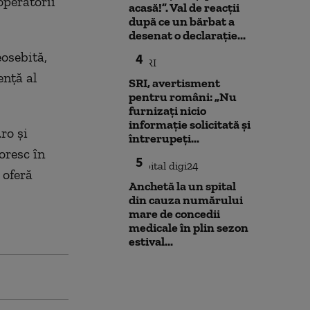
operatorii
acasă!”. Val de reacții
după ce un bărbat a
desenat o declarație...
osebită,
4
enţă al
SRI, avertisment
pentru români: „Nu
furnizați nicio
informație solicitată și
ro şi
întrerupeți...
oresc în
5
 oferă
Anchetă la un spital
din cauza numărului
mare de concedii
medicale în plin sezon
estival...