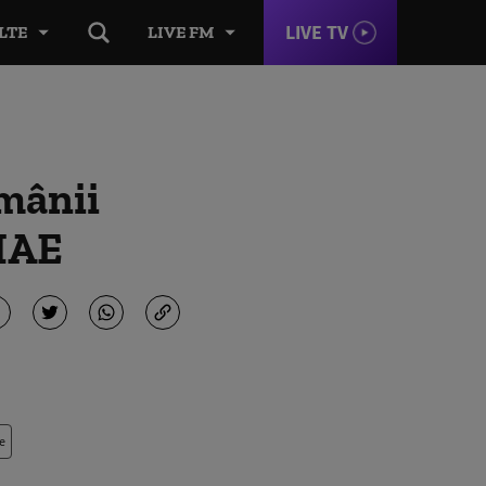
LIVE TV
LTE
LIVE FM
omânii
 MAE
e