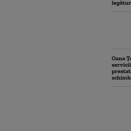
legătur
„O peri
Bătrânu
din Ucra
migraț
Oana Țo
servici
prestat
schimb
Oana Țo
ministr
Serbiei
scăzut 
identifi
agendă