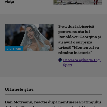
viața
S-au dus la biserică
pentru nunta lui
Ronaldo cu Georgina și
au avut o surpriză
uriașă! ”Momentul va
DIGI SPORT
rămâne în istorie”
Descarcă aplicația Digi
Sport
Ultimele știri
Dan Motreanu, reacție după menținerea ratingului