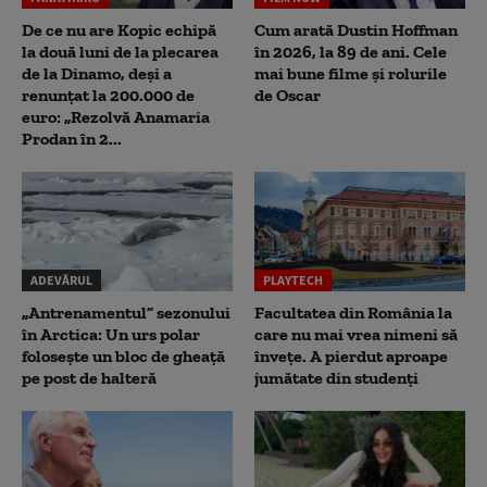
De ce nu are Kopic echipă
Cum arată Dustin Hoffman
la două luni de la plecarea
în 2026, la 89 de ani. Cele
de la Dinamo, deși a
mai bune filme și rolurile
renunțat la 200.000 de
de Oscar
euro: „Rezolvă Anamaria
Prodan în 2...
ADEVĂRUL
PLAYTECH
„Antrenamentul” sezonului
Facultatea din România la
în Arctica: Un urs polar
care nu mai vrea nimeni să
folosește un bloc de gheață
înveţe. A pierdut aproape
pe post de halteră
jumătate din studenţi