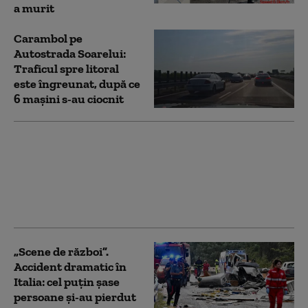
a murit
Carambol pe
Autostrada Soarelui:
Traficul spre litoral
este îngreunat, după ce
6 mașini s-au ciocnit
25 de răniţi, dintre care
zece în stare gravă,
după coliziunea dintre
două tramvaie în
Germania
„Scene de război”.
Accident dramatic în
Italia: cel puțin șase
persoane și-au pierdut