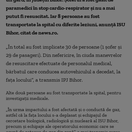
paramedici în stop cardio-respirator și nu a mai
putut fi resuscitat. Iar 8 persoane au fost
transportate la spital cu diferite leziuni, anunță ISU
Bihor, citat de news.ro.
„
În total au fost implicate 30 de persoane (1 şofer şi
29 de pasageri). Din nefericire, în ciuda manevrelor
de resuscitare efectuate de personalul medical,
bărbatul care conducea autovehiculul a decedat, la
faţa locului”, a transmis IPJ Bihor.
Alte două persoane au fost transportate la spital, pentru
investigaţii medicale.
„În urma
impactului a fost afectată şi o conductă de gaz,
astfel că la faţa locului s-a deplasat şi echipajul de
cercetare biologică, radiologică şi nucleară al ISU Bihor,
precum şi echipaje ale operatorului economic care se
ocupă de reţeaua de gaz din zonă”, a mai transmis sursa