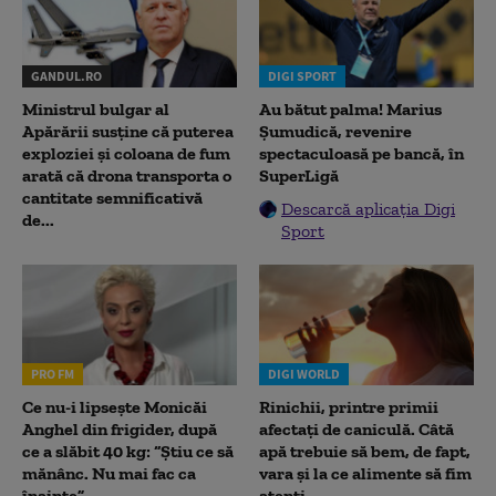
GANDUL.RO
DIGI SPORT
Ministrul bulgar al
Au bătut palma! Marius
Apărării susține că puterea
Șumudică, revenire
exploziei și coloana de fum
spectaculoasă pe bancă, în
arată că drona transporta o
SuperLigă
cantitate semnificativă
Descarcă aplicația Digi
de...
Sport
PRO FM
DIGI WORLD
Ce nu-i lipsește Monicăi
Rinichii, printre primii
Anghel din frigider, după
afectați de caniculă. Câtă
ce a slăbit 40 kg: “Știu ce să
apă trebuie să bem, de fapt,
mănânc. Nu mai fac ca
vara și la ce alimente să fim
înainte”
atenți