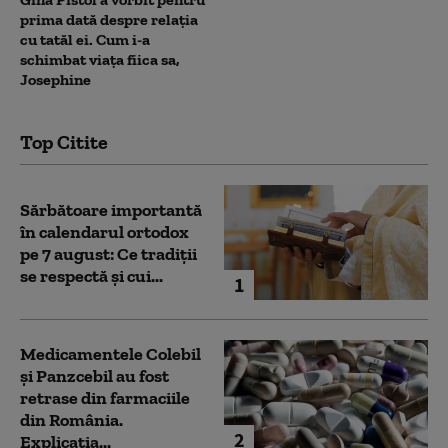
prima dată despre relația
cu tatăl ei. Cum i-a
schimbat viața fiica sa,
Josephine
Top Citite
Sărbătoare importantă
în calendarul ortodox
pe 7 august: Ce tradiții
se respectă și cui...
1
Medicamentele Colebil
și Panzcebil au fost
retrase din farmaciile
din România.
2
Explicația...