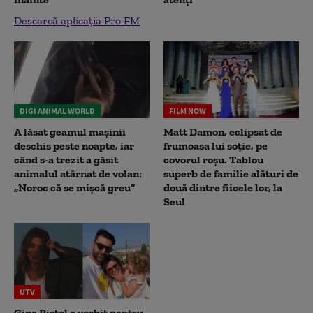
Descarcă aplicația Pro FM
DIGI ANIMAL WORLD
FILM NOW
A lăsat geamul mașinii
Matt Damon, eclipsat de
deschis peste noapte, iar
frumoasa lui soție, pe
când s-a trezit a găsit
covorul roșu. Tablou
animalul atârnat de volan:
superb de familie alături de
„Noroc că se mișcă greu”
două dintre fiicele lor, la
Seul
UTV
Gina Pistol a vorbit pentru