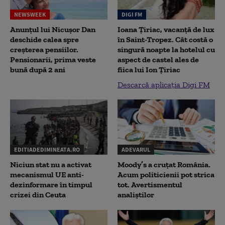
NEWSWEEK
DIGI FM
Anunțul lui Nicușor Dan
Ioana Țiriac, vacanță de lux
deschide calea spre
în Saint-Tropez. Cât costă o
creșterea pensiilor.
singură noapte la hotelul cu
Pensionarii, prima veste
aspect de castel ales de
bună după 2 ani
fiica lui Ion Țiriac
Descarcă aplicația Digi FM
EDITIADEDIMINEATA.RO
ADEVARUL
Niciun stat nu a activat
Moody’s a cruțat România.
mecanismul UE anti-
Acum politicienii pot strica
dezinformare în timpul
tot. Avertismentul
crizei din Ceuta
analiștilor