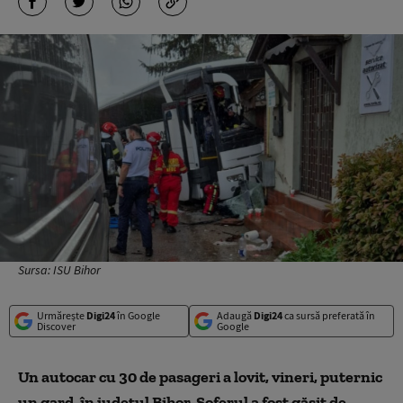
Sursa: ISU Bihor
Urmărește
Digi24
în Google
Adaugă
Digi24
ca sursă preferată în
Discover
Google
Un autocar cu 30 de pasageri a lovit, vineri, puternic
un gard, în judeţul Bihor. Şoferul a fost găsit de