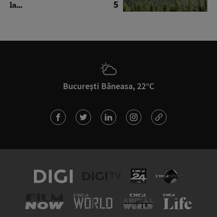
5
la...
București Băneasa, 22°C