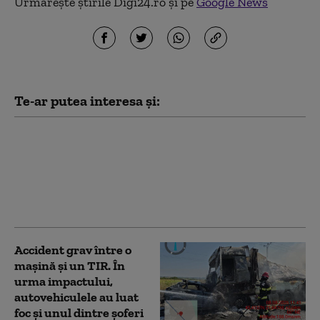
Urmărește știrile Digi24.ro și pe
Google News
Te-ar putea interesa și:
Accident grav în Vaslui:
Gospodării distruse de
un TIR, după ce șoferul
a pierdut controlul
volanului
Accident grav între o
mașină și un TIR. În
urma impactului,
autovehiculele au luat
foc și unul dintre șoferi