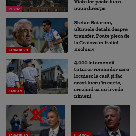
Viața lor poate lua o
nouă direcție
PE ROZ
Ștefan Baiaram,
ultimele detalii despre
transfer. Poate pleca de
la Craiova în Italia!
Exclusiv
FANATIK.RO
4.000 lei amendă
tuturor românilor care
locuiesc la casă și fac
acest lucru în curte,
crezând că nu îi vede
CANCAN
nimeni
FANATIK.RO
FILM NOW