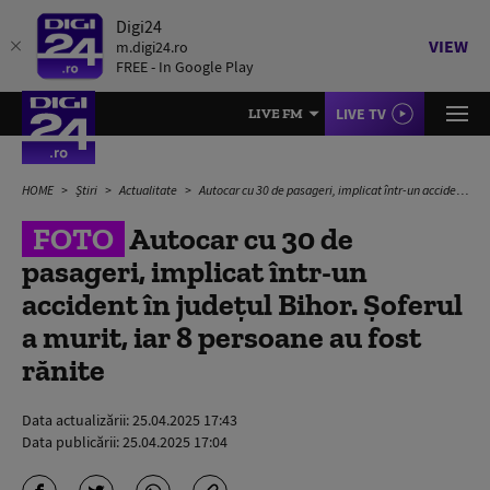
Digi24
VIEW
m.digi24.ro
FREE - In Google Play
LIVE TV
LIVE FM
HOME
Știri
Actualitate
Autocar cu 30 de pasageri, implicat într-un accident în județul Bihor. Șoferul a murit, iar 8 persoane au fost rănite
FOTO
Autocar cu 30 de
pasageri, implicat într-un
accident în județul Bihor. Șoferul
a murit, iar 8 persoane au fost
rănite
Data actualizării:
25.04.2025 17:43
Data publicării:
25.04.2025 17:04