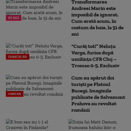
Transformarea
Andreei Marin este
imposibil de ignorat.
PE ROZ
Cum arată acum, în
costum de baie, la 51 de
ani
“Curăț tot!” Neluțu
Varga, furios după
FANATIK.RO
umilința CFR Cluj –
Tromso 0-5. Exclusiv
Cum au apărut doi
turiști pe Platoul
Bucegi. Imaginile
CANCAN
publicate de Salvamont
Prahova au revoltat
românii