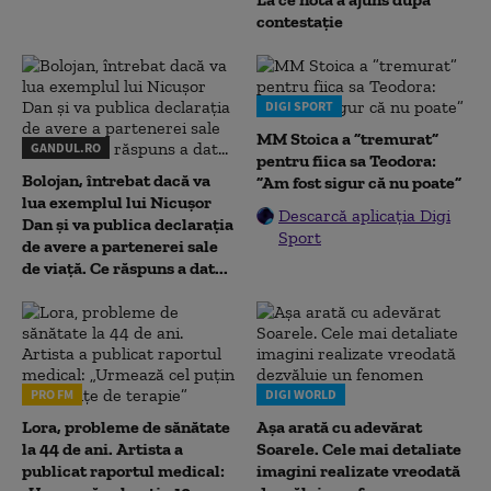
contestație
DIGI SPORT
MM Stoica a ”tremurat”
GANDUL.RO
pentru fiica sa Teodora:
Bolojan, întrebat dacă va
”Am fost sigur că nu poate”
lua exemplul lui Nicușor
Descarcă aplicația Digi
Dan și va publica declarația
Sport
de avere a partenerei sale
de viață. Ce răspuns a dat...
PRO FM
DIGI WORLD
Lora, probleme de sănătate
Așa arată cu adevărat
la 44 de ani. Artista a
Soarele. Cele mai detaliate
publicat raportul medical:
imagini realizate vreodată