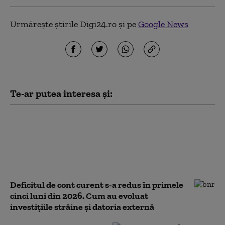
Urmărește știrile Digi24.ro și pe
Google News
Te-ar putea interesa și:
BNR avertizează: Riscul pentru cursul
leului rămâne ridicat, pe fondul tensiunilor
din Orientul Mijlociu și al incertitudinii
politice
Deficitul de cont curent s-a redus în primele
cinci luni din 2026. Cum au evoluat
investițiile străine și datoria externă