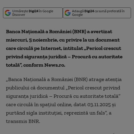
Urmărește
Digi24
în Google
Adaugă
Digi24
ca sursă preferată în
Discover
Google
Banca Națională a României (BNR) a avertizat
miercuri, 5 noiembrie, cu privire la un document
care circulă pe Internet, intitulat „Pericol crescut
privind siguranţa juridică – Procură cu autoritate
totală”, conform News.ro.
„Banca Naţională a României (BNR) atrage atenţia
publicului că documentul „Pericol crescut privind
siguranţa juridică – Procură cu autoritate totală”
care circulă în spaţiul online, datat 03.11.2025 şi
purtând sigla instituţiei, reprezintă un fals”, a
transmis BNR.