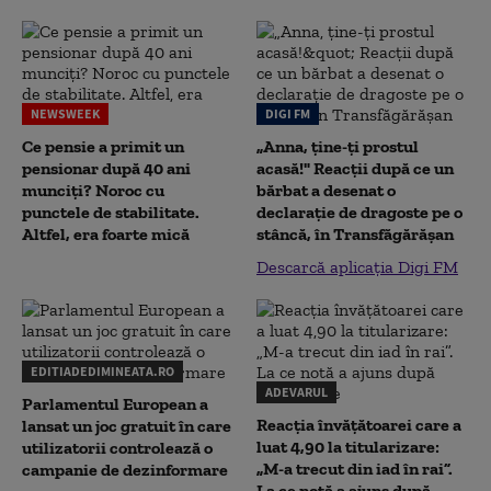
NEWSWEEK
DIGI FM
Ce pensie a primit un
„Anna, ţine-ţi prostul
pensionar după 40 ani
acasă!" Reacţii după ce un
munciți? Noroc cu
bărbat a desenat o
punctele de stabilitate.
declaraţie de dragoste pe o
Altfel, era foarte mică
stâncă, în Transfăgărăşan
Descarcă aplicația Digi FM
EDITIADEDIMINEATA.RO
ADEVARUL
Parlamentul European a
Reacția învățătoarei care a
lansat un joc gratuit în care
luat 4,90 la titularizare:
utilizatorii controlează o
„M-a trecut din iad în rai”.
campanie de dezinformare
La ce notă a ajuns după