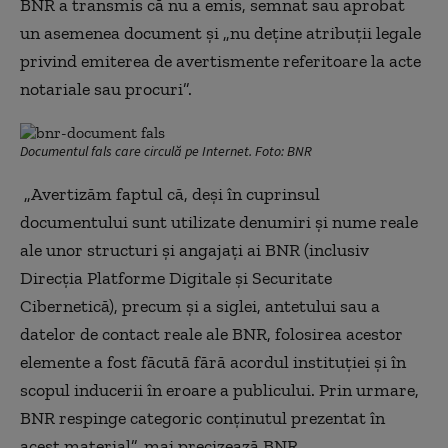
BNR a transmis că nu a emis, semnat sau aprobat
un asemenea document și
„nu deține atribuții legale
privind emiterea de avertismente referitoare la acte
notariale sau procuri”.
Documentul fals care circulă pe Internet. Foto: BNR
„Avertizăm faptul că, deşi în cuprinsul
documentului sunt utilizate denumiri şi nume reale
ale unor structuri şi angajaţi ai BNR (inclusiv
Direcţia Platforme Digitale şi Securitate
Cibernetică), precum şi a siglei, antetului sau a
datelor de contact reale ale BNR, folosirea acestor
elemente a fost făcută fără acordul instituţiei şi în
scopul inducerii în eroare a publicului. Prin urmare,
BNR respinge categoric conţinutul prezentat în
acest material”, mai precizează BNR.