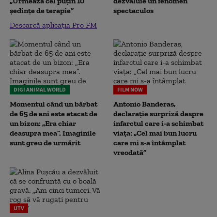
„Urmează cel puțin 10
dezvăluie un fenomen
ședințe de terapie”
spectaculos
Descarcă aplicația Pro FM
DIGI ANIMAL WORLD
FILM NOW
Momentul când un bărbat
Antonio Banderas,
de 65 de ani este atacat de
declarație surpriză despre
un bizon: „Era chiar
infarctul care i-a schimbat
deasupra mea”. Imaginile
viața: „Cel mai bun lucru
sunt greu de urmărit
care mi s-a întâmplat
vreodată”
UTV