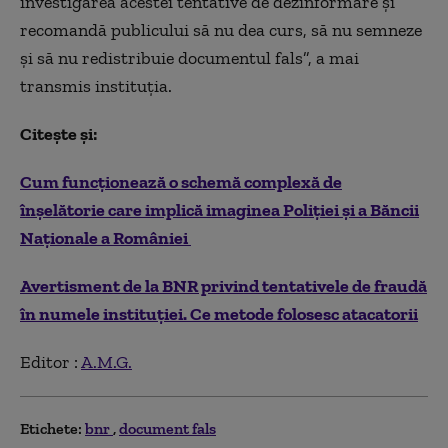
investigarea acestei tentative de dezinformare și
recomandă publicului să nu dea curs, să nu semneze
și să nu redistribuie documentul fals”, a mai
transmis instituția.
Citește și:
Cum funcționează o schemă complexă de
înșelătorie care implică imaginea Poliției și a Băncii
Naționale a României
Avertisment de la BNR privind tentativele de fraudă
în numele instituției. Ce metode folosesc atacatorii
Editor :
A.M.G.
Etichete:
bnr
document fals