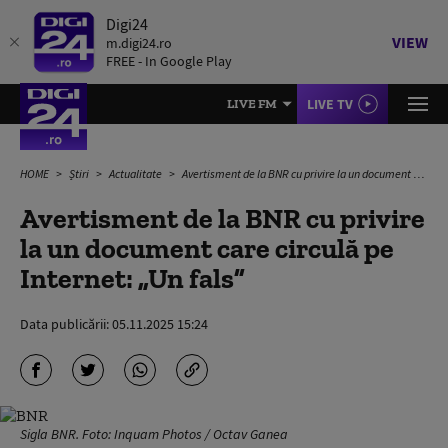
Digi24
VIEW
m.digi24.ro
FREE - In Google Play
LIVE TV
LIVE FM
HOME
Știri
Actualitate
Avertisment de la BNR cu privire la un document care circulă pe Internet: „Un fals”
Avertisment de la BNR cu privire
la un document care circulă pe
Internet: „Un fals”
Data publicării:
05.11.2025 15:24
Sigla BNR. Foto: Inquam Photos / Octav Ganea