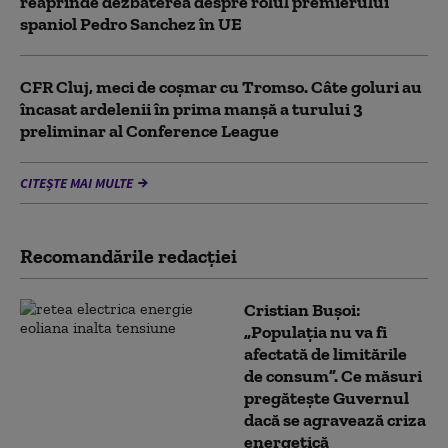
reaprinde dezbaterea despre rolul premierului
spaniol Pedro Sanchez în UE
CFR Cluj, meci de coșmar cu Tromso. Câte goluri au
încasat ardelenii în prima manşă a turului 3
preliminar al Conference League
CITEȘTE MAI MULTE
Recomandările redacţiei
Cristian Bușoi:
„Populația nu va fi
afectată de limitările
de consum”. Ce măsuri
pregătește Guvernul
dacă se agravează criza
energetică