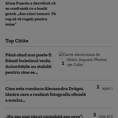
Alina Pușcău a dezvăluit că
se confruntă cu o boală
gravă. „Am cinci tumori. Vă
rog să vă rugați pentru
mine”
Top Citite
Până când mai poate fi
folosit buletinul vechi.
1
Autoritățile au stabilit
pentru cine se...
2
Cine este românca Alecsandra Drăgoi,
tânăra care a realizat fotografia oficială
a noului...
3
„Nu am mai văzut niciodată așa ceva”: