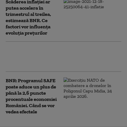
Scăderea inflației ar
putea accelera în
trimestrul al treilea,
estimează BNR. Ce
factori vor influența
evoluția prețurilor
BNR a menținut dobânda-cheie la 6,5% pe
an. Ce mesaj transmite despre economia
României
BNR: Programul SAFE
poate aduce un plus de
până la 2,6 puncte
procentuale economiei
României. Când se vor
vedea efectele