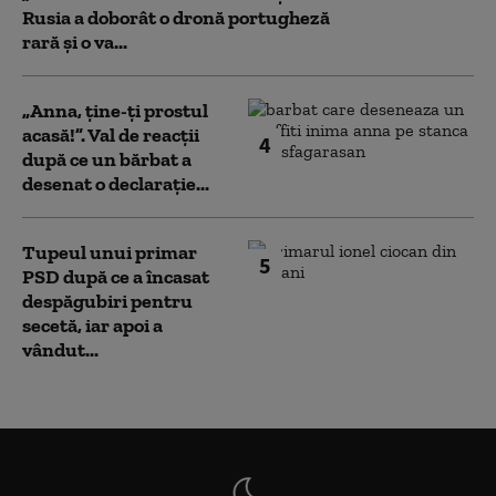
Rusia a doborât o dronă portugheză
rară și o va...
„Anna, ţine-ţi prostul
acasă!”. Val de reacții
4
după ce un bărbat a
desenat o declarație...
Tupeul unui primar
5
PSD după ce a încasat
despăgubiri pentru
secetă, iar apoi a
vândut...