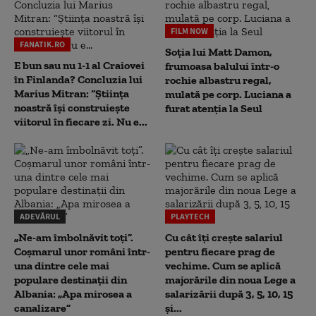
FILM NOW
FANATIK.RO
Soția lui Matt Damon,
E bun sau nu 1-1 al Craiovei
frumoasa balului într-o
în Finlanda? Concluzia lui
rochie albastru regal,
Marius Mitran: “Știința
mulată pe corp. Luciana a
noastră își construiește
furat atenția la Seul
viitorul în fiecare zi. Nu e...
ADEVĂRUL
PLAYTECH
„Ne-am îmbolnăvit toți”.
Cu cât îți crește salariul
Coșmarul unor români într-
pentru fiecare prag de
una dintre cele mai
vechime. Cum se aplică
populare destinații din
majorările din noua Lege a
Albania: „Apa mirosea a
salarizării după 3, 5, 10, 15
canalizare”
și...