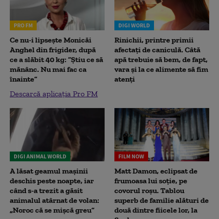
PRO FM
DIGI WORLD
Ce nu-i lipsește Monicăi
Rinichii, printre primii
Anghel din frigider, după
afectați de caniculă. Câtă
ce a slăbit 40 kg: “Știu ce să
apă trebuie să bem, de fapt,
mănânc. Nu mai fac ca
vara și la ce alimente să fim
înainte”
atenți
Descarcă aplicația Pro FM
DIGI ANIMAL WORLD
FILM NOW
A lăsat geamul mașinii
Matt Damon, eclipsat de
deschis peste noapte, iar
frumoasa lui soție, pe
când s-a trezit a găsit
covorul roșu. Tablou
animalul atârnat de volan:
superb de familie alături de
„Noroc că se mișcă greu”
două dintre fiicele lor, la