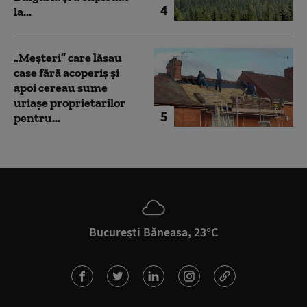
4
la...
„Meșteri” care lăsau
case fără acoperiș și
apoi cereau sume
uriașe proprietarilor
5
pentru...
București Băneasa, 23°C