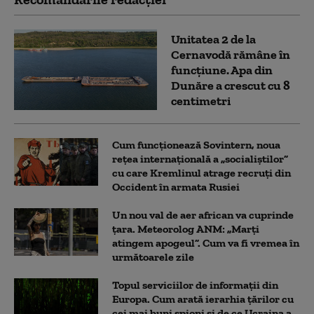
Unitatea 2 de la
Cernavodă rămâne în
funcțiune. Apa din
Dunăre a crescut cu 8
centimetri
Cum funcționează Sovintern, noua
rețea internațională a „socialiștilor”
cu care Kremlinul atrage recruți din
Occident în armata Rusiei
Un nou val de aer african va cuprinde
țara. Meteorolog ANM: „Marți
atingem apogeul”. Cum va fi vremea în
următoarele zile
Topul serviciilor de informații din
Europa. Cum arată ierarhia țărilor cu
cei mai buni spioni și de ce Ucraina a