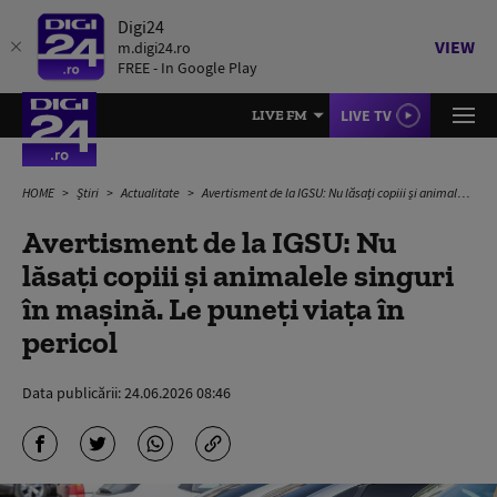
Digi24
VIEW
m.digi24.ro
FREE - In Google Play
LIVE TV
LIVE FM
HOME
Știri
Actualitate
Avertisment de la IGSU: Nu lăsați copiii și animalele singuri în mașină. Le puneți viața în pericol
Avertisment de la IGSU: Nu
lăsați copiii și animalele singuri
în mașină. Le puneți viața în
pericol
Data publicării:
24.06.2026 08:46