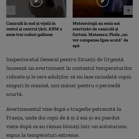
Caniculă în sud și vijelii în
Meteorologii au emis noi
vestul și centrul țării. ANM a
avertizări de caniculă și
emis trei coduri galbene
furtuni. Mateescu: Ploile „nu
vor compensa lipsa acută” de
apă
Inspectoratul General pentru Situații de Urgență
lansează un avertisment în contextul temperaturilor
ridicate și le cere adulților să nu lase niciodată copiii
singuri în mașină, nici măcar pentru o perioadă
scurtă.
Avertismentul vine după o tragedie petrecută în
Franța, unde doi copii de 4 și 2 ani și-au pierdut
viața după ce au rămas blocați într-un autoturism
expus la temperaturi extreme.