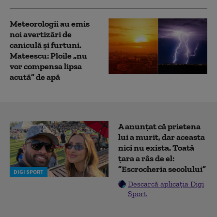
Meteorologii au emis
noi avertizări de
caniculă și furtuni.
Mateescu: Ploile „nu
vor compensa lipsa
acută” de apă
A anunțat că prietena
lui a murit, dar aceasta
nici nu exista. Toată
țara a râs de el:
”Escrocheria secolului”
DIGI SPORT
Descarcă aplicația Digi
Sport