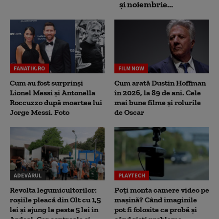
și noiembrie...
FANATIK.RO
FILM NOW
Cum au fost surprinși
Cum arată Dustin Hoffman
Lionel Messi și Antonella
în 2026, la 89 de ani. Cele
Roccuzzo după moartea lui
mai bune filme și rolurile
Jorge Messi. Foto
de Oscar
ADEVĂRUL
PLAYTECH
Revolta legumicultorilor:
Poți monta camere video pe
roșiile pleacă din Olt cu 1,5
mașină? Când imaginile
lei și ajung la peste 5 lei în
pot fi folosite ca probă și