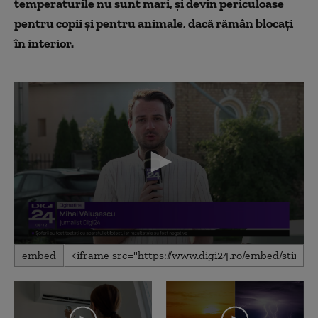
temperaturile nu sunt mari, și devin periculoase
pentru copii și pentru animale, dacă rămân blocați
în interior.
0
embed
seconds
of
1
minute,
14
seconds