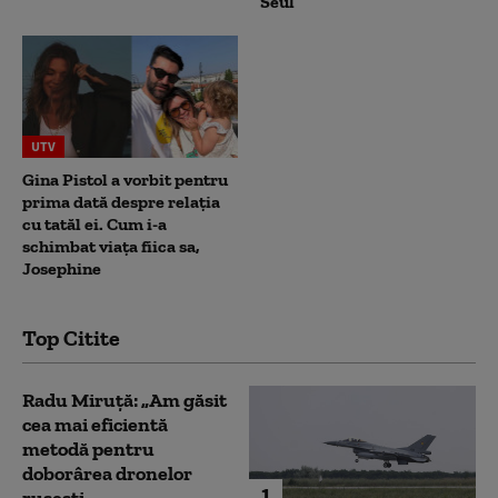
Seul
UTV
Gina Pistol a vorbit pentru
prima dată despre relația
cu tatăl ei. Cum i-a
schimbat viața fiica sa,
Josephine
Top Citite
Radu Miruță: „Am găsit
cea mai eficientă
metodă pentru
doborârea dronelor
1