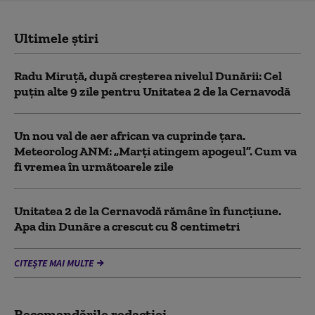
Ultimele știri
Radu Miruță, după creșterea nivelul Dunării: Cel
puțin alte 9 zile pentru Unitatea 2 de la Cernavodă
Un nou val de aer african va cuprinde țara.
Meteorolog ANM: „Marți atingem apogeul”. Cum va
fi vremea în următoarele zile
Unitatea 2 de la Cernavodă rămâne în funcțiune.
Apa din Dunăre a crescut cu 8 centimetri
CITEȘTE MAI MULTE
Recomandările redacţiei