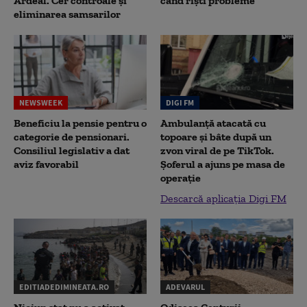
Ardeal. Cer controale și
când riști probleme
eliminarea samsarilor
NEWSWEEK
DIGI FM
Beneficiu la pensie pentru o
Ambulanță atacată cu
categorie de pensionari.
topoare și bâte după un
Consiliul legislativ a dat
zvon viral de pe TikTok.
aviz favorabil
Șoferul a ajuns pe masa de
operație
Descarcă aplicația Digi FM
EDITIADEDIMINEATA.RO
ADEVARUL