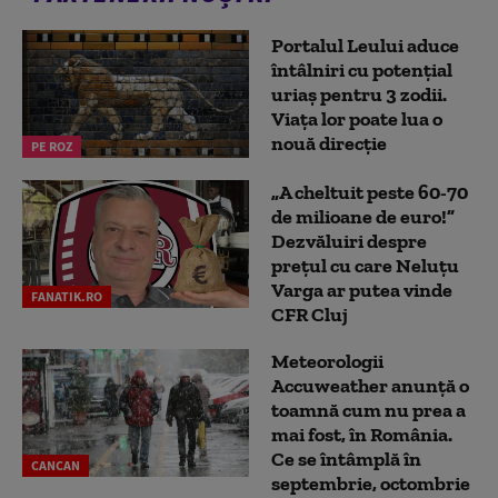
Portalul Leului aduce
întâlniri cu potențial
uriaș pentru 3 zodii.
Viața lor poate lua o
nouă direcție
PE ROZ
„A cheltuit peste 60-70
de milioane de euro!”
Dezvăluiri despre
prețul cu care Neluțu
Varga ar putea vinde
FANATIK.RO
CFR Cluj
Meteorologii
Accuweather anunță o
toamnă cum nu prea a
mai fost, în România.
Ce se întâmplă în
CANCAN
septembrie, octombrie