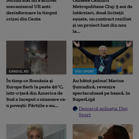
Niciun stat nu a activat
Odiseea Centurii
mecanismul UE anti-
Metropolitane Cluj: 9 ani de
dezinformare în timpul
întârzieri, două licitații
crizei din Ceuta
eșuate, un contract reziliat
și un proiect luat din nou
la...
GANDUL.RO
DIGI SPORT
În timp ce România și
Au bătut palma! Marius
Europa fierb la peste 40°C,
Șumudică, revenire
într-o țară din America de
spectaculoasă pe bancă, în
Sud a început o ninsoare ca-
SuperLigă
n povești: Pârtiile s-au...
Descarcă aplicația Digi
Sport