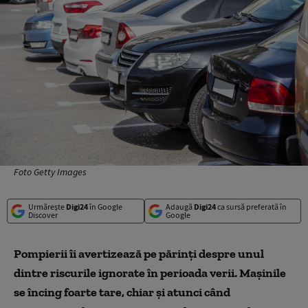
Foto Getty Images
Urmărește
Digi24
în Google
Adaugă
Digi24
ca sursă preferată în
Discover
Google
Pompierii îi avertizează pe părinți despre unul
dintre riscurile ignorate în perioada verii. Mașini
le
se încing foarte tare, chiar și
atunci
când