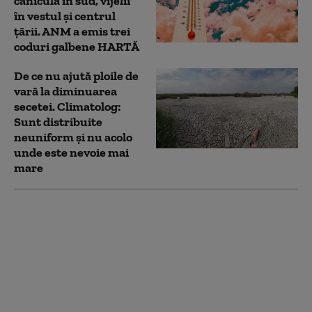
caniculă în sud, vijelii
în vestul și centrul
țării. ANM a emis trei
coduri galbene HARTĂ
De ce nu ajută ploile de
vară la diminuarea
secetei. Climatolog:
Sunt distribuite
neuniform și nu acolo
unde este nevoie mai
mare
Elcen a oprit CET
Grozăveşti, din cauza
caniculei. „Locuitorii
Capitalei nu sunt
afectați: apa caldă
menajeră este
asigurată”