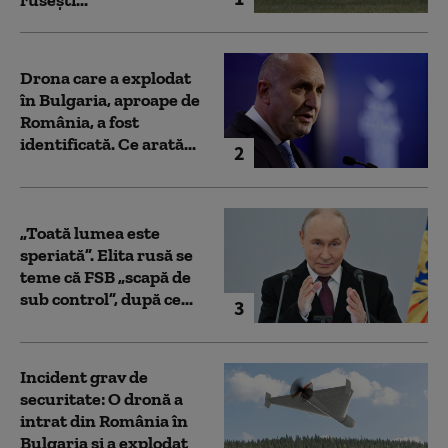
rusești...
Drona care a explodat
în Bulgaria, aproape de
România, a fost
identificată. Ce arată...
2
„Toată lumea este
speriată”. Elita rusă se
teme că FSB „scapă de
sub control”, după ce...
3
Incident grav de
securitate: O dronă a
intrat din România în
Bulgaria şi a explodat