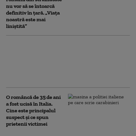
nu vor să se întoarcă
definitiv în țară. „Viața
noastră este mai
liniștită”
O britanică a fost găsită
moartă într-o valiză
abandonată într-o
clădire din Atena.
Victima, identificată cu
ajutorul Interpol
O româncă de 35 de ani
a fost ucisă în Italia.
Cine este principalul
suspect și ce spun
prietenii victimei