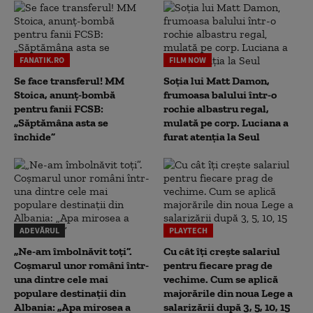
FANATIK.RO
FILM NOW
Se face transferul! MM
Soția lui Matt Damon,
Stoica, anunț-bombă
frumoasa balului într-o
pentru fanii FCSB:
rochie albastru regal,
„Săptămâna asta se
mulată pe corp. Luciana a
închide”
furat atenția la Seul
ADEVĂRUL
PLAYTECH
„Ne-am îmbolnăvit toți”.
Cu cât îți crește salariul
Coșmarul unor români într-
pentru fiecare prag de
una dintre cele mai
vechime. Cum se aplică
populare destinații din
majorările din noua Lege a
Albania: „Apa mirosea a
salarizării după 3, 5, 10, 15