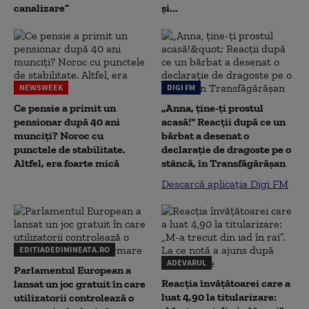
canalizare”
și...
NEWSWEEK
DIGI FM
Ce pensie a primit un
„Anna, ţine-ţi prostul
pensionar după 40 ani
acasă!" Reacţii după ce un
munciți? Noroc cu
bărbat a desenat o
punctele de stabilitate.
declaraţie de dragoste pe o
Altfel, era foarte mică
stâncă, în Transfăgărăşan
Descarcă aplicația Digi FM
EDITIADEDIMINEATA.RO
ADEVARUL
Parlamentul European a
Reacția învățătoarei care a
lansat un joc gratuit în care
luat 4,90 la titularizare:
utilizatorii controlează o