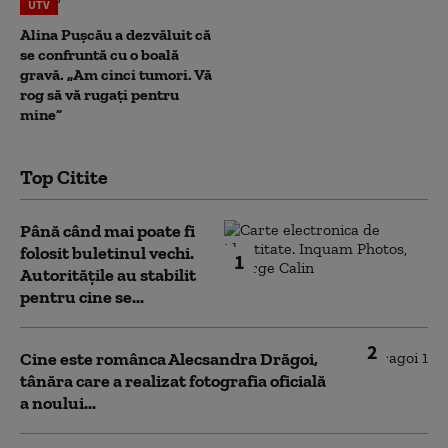
UTV
Alina Pușcău a dezvăluit că
se confruntă cu o boală
gravă. „Am cinci tumori. Vă
rog să vă rugați pentru
mine”
Top Citite
Până când mai poate fi
folosit buletinul vechi.
1
Autoritățile au stabilit
pentru cine se...
2
Cine este românca Alecsandra Drăgoi,
tânăra care a realizat fotografia oficială
a noului...