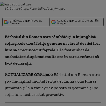
Bărbat cu cătușe. Foto: Guliver/GettyImages
Urmărește
Digi24
în Google
Adaugă
Digi24
ca sursă preferată în
Discover
Google
Bărbatul din Roman care sâmbătă și-a înjunghiat
soția și cele două fetițe gemene în vârstă de nici trei
luni și-a recunoscut faptele. El a fost audiat de
anchetatori după mai multe ore în care a refuzat să
facă declarații.
ACTUALIZARE ORA 19:00
Bărbatul din Roman care
și-a înjunghiat mortal fetița de numai două luni și
jumătate și le-a rănit grav pe sora ei geamănă și pe
soția lui a fost arestat preventiv.