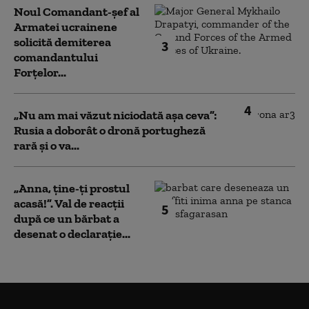
Noul Comandant-șef al
Armatei ucrainene
solicită demiterea
3
comandantului
Forțelor...
4
„Nu am mai văzut niciodată așa ceva”:
Rusia a doborât o dronă portugheză
rară și o va...
„Anna, ţine-ţi prostul
acasă!”. Val de reacții
5
după ce un bărbat a
desenat o declarație...