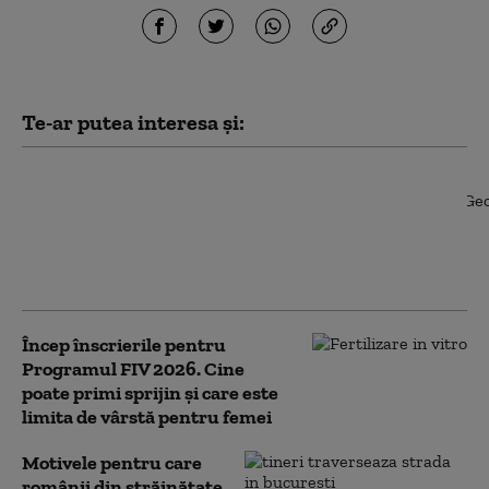
Te-ar putea interesa și:
Cadavru găsit îngropat
în curtea casei unui
bărbat dat dispărut de
5 luni. Ipoteza luată în
calcul de polițiști
Încep înscrierile pentru
Programul FIV 2026. Cine
poate primi sprijin și care este
limita de vârstă pentru femei
Motivele pentru care
românii din străinătate