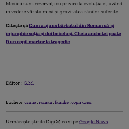
Medicii sunt rezervați cu privire la evoluția ei, având
în vedere vârsta mică și gravitatea rănilor suferite.
Citește și:
Cum a ajuns bărbatul din Roman să-și
înjunghie soția și doi bebeluși. Cheia anchetei poate
fi un copil martor la tragedie
Editor :
G.M.
Etichete:
crima
roman
familie
copii ucisi
Urmărește știrile Digi24.ro și pe
Google News