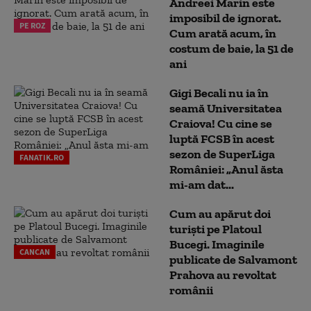
Andreei Marin este
imposibil de ignorat.
PE ROZ
Cum arată acum, în
costum de baie, la 51 de
ani
Gigi Becali nu ia în
seamă Universitatea
Craiova! Cu cine se
luptă FCSB în acest
sezon de SuperLiga
FANATIK.RO
României: „Anul ăsta
mi-am dat...
Cum au apărut doi
turiști pe Platoul
Bucegi. Imaginile
CANCAN
publicate de Salvamont
Prahova au revoltat
românii