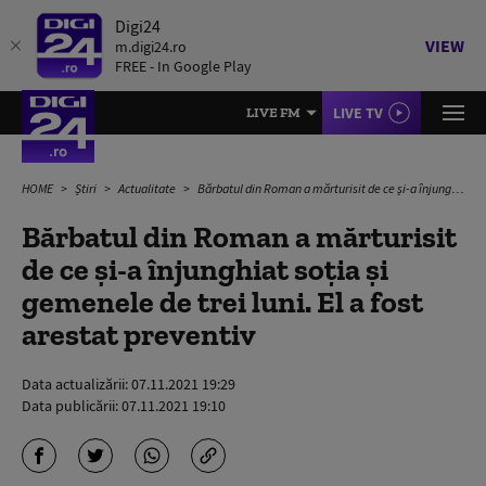
Digi24
VIEW
m.digi24.ro
FREE - In Google Play
LIVE TV
LIVE FM
HOME
Știri
Actualitate
Bărbatul din Roman a mărturisit de ce și-a înjunghiat soția și gemenele de trei luni. El a fost arestat preventiv
Bărbatul din Roman a mărturisit
de ce și-a înjunghiat soția și
gemenele de trei luni. El a fost
arestat preventiv
Data actualizării:
07.11.2021 19:29
Data publicării:
07.11.2021 19:10