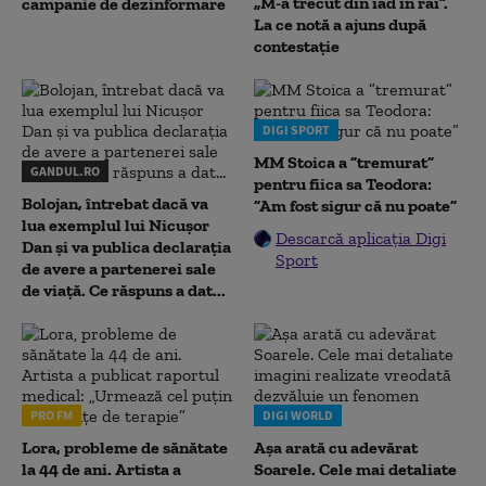
„M-a trecut din iad în rai”.
campanie de dezinformare
La ce notă a ajuns după
contestație
DIGI SPORT
MM Stoica a ”tremurat”
GANDUL.RO
pentru fiica sa Teodora:
Bolojan, întrebat dacă va
”Am fost sigur că nu poate”
lua exemplul lui Nicușor
Descarcă aplicația Digi
Dan și va publica declarația
Sport
de avere a partenerei sale
de viață. Ce răspuns a dat...
PRO FM
DIGI WORLD
Lora, probleme de sănătate
Așa arată cu adevărat
la 44 de ani. Artista a
Soarele. Cele mai detaliate