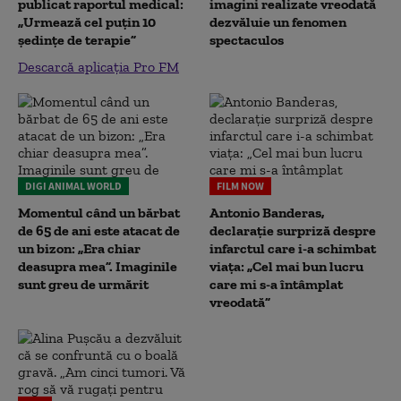
publicat raportul medical:
imagini realizate vreodată
„Urmează cel puțin 10
dezvăluie un fenomen
ședințe de terapie”
spectaculos
Descarcă aplicația Pro FM
DIGI ANIMAL WORLD
FILM NOW
Momentul când un bărbat
Antonio Banderas,
de 65 de ani este atacat de
declarație surpriză despre
un bizon: „Era chiar
infarctul care i-a schimbat
deasupra mea”. Imaginile
viața: „Cel mai bun lucru
sunt greu de urmărit
care mi s-a întâmplat
vreodată”