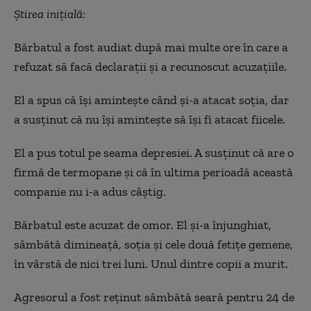
Știrea inițială:
Bărbatul a fost audiat după mai multe ore în care a
refuzat să facă declarații și a recunoscut acuzațiile.
El a spus că își amintește când și-a atacat soția, dar
a susținut că nu își amintește să își fi atacat fiicele.
El a pus totul pe seama depresiei. A susținut că are o
firmă de termopane și că în ultima perioadă această
companie nu i-a adus câștig.
Bărbatul este acuzat de omor. El și-a înjunghiat,
sâmbătă dimineață, soția și cele două fetițe gemene,
în vârstă de nici trei luni. Unul dintre copii a murit.
Agresorul a fost reținut sâmbătă seară pentru 24 de