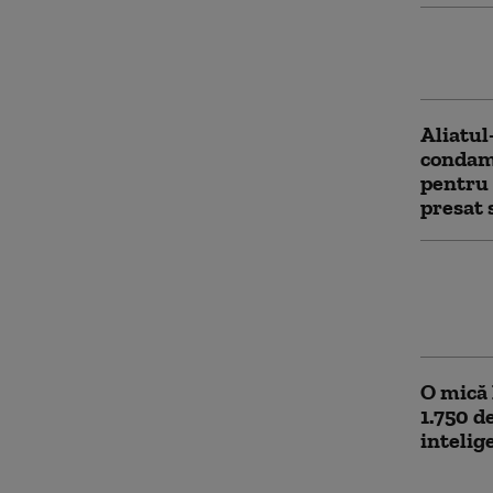
Cercetă
să treac
Aliatul
condamn
pentru 
presat 
Tulsi G
făcut e
asupra 
O mică 
1.750 d
intelig