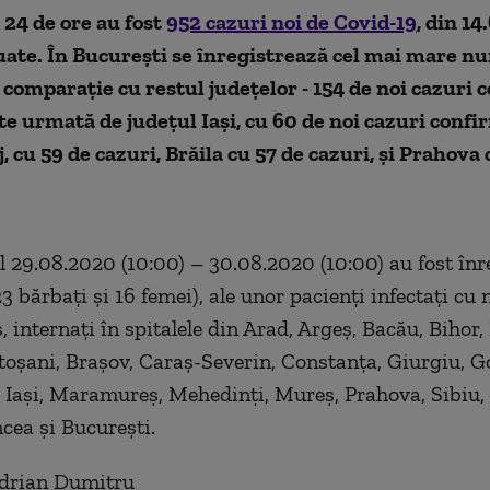
 24 de ore au fost
952 cazuri noi de Covid-19
, din 14
uate. În București se înregistrează cel mai mare n
 comparație cu restul județelor - 154 de noi cazuri 
te urmată de județul Iași, cu 60 de noi cazuri confi
j, cu 59 de cazuri, Brăila cu 57 de cazuri, și Prahova 
ul 29.08.2020 (10:00) – 30.08.2020 (10:00) au fost înr
3 bărbați și 16 femei), ale unor pacienți infectați cu 
 internați în spitalele din Arad, Argeș, Bacău, Bihor, 
oșani, Brașov, Caraș-Severin, Constanța, Giurgiu, Go
Iași, Maramureș, Mehedinți, Mureș, Prahova, Sibiu,
ncea și București.
Adrian Dumitru