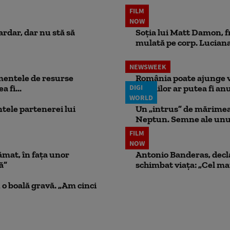
FILM
NOW
ardar, dar nu stă să
Soția lui Matt Damon, f
mulată pe corp. Luciana 
NEWSWEEK
mentele de resurse
România poate ajunge v
 fi...
DIGI
pensiilor ar putea fi anu
WORLD
ele partenerei lui
Un „intrus” de mărimea 
Neptun. Semne ale unui
FILM
NOW
ămat, în fața unor
Antonio Banderas, decla
ă”
schimbat viața: „Cel mai
 o boală gravă. „Am cinci