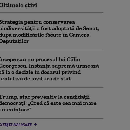
Ultimele știri
Strategia pentru conservarea
biodiversității a fost adoptată de Senat,
după modificările făcute în Camera
Deputaților
Începe sau nu procesul lui Călin
Georgescu. Instanța supremă urmează
să ia o decizie în dosarul privind
tentativa de lovitură de stat
Trump, atac preventiv la candidații
democraţi: „Cred că este cea mai mare
ameninţare”
CITEȘTE MAI MULTE