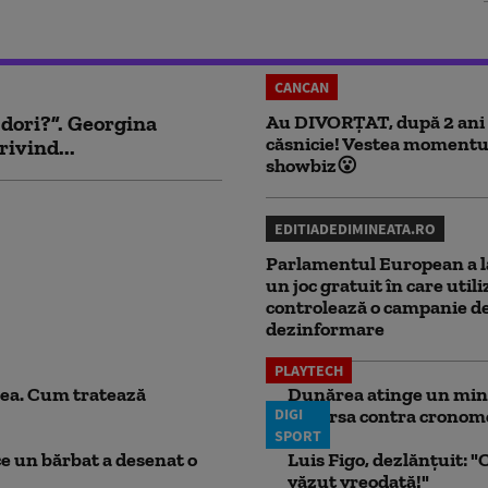
CANCAN
 dori?”. Georgina
Au DIVORȚAT, după 2 ani
căsnicie! Vestea momentu
rivind...
showbiz😮
EDITIADEDIMINEATA.RO
Parlamentul European a l
un joc gratuit în care utili
controlează o campanie d
dezinformare
PLAYTECH
ea. Cum tratează
Dunărea atinge un minim
DIGI
în cursa contra cronom
SPORT
ce un bărbat a desenat o
Luis Figo, dezlănțuit: "C
văzut vreodată!"