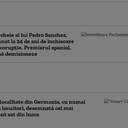
torii au descoperit cum poate un coronavirus
ă de la lilieci la oameni
-cheie al lui Pedro Sanchez,
at la 24 de ani de închisoare
corupție. Premierul spaniol,
să demisioneze
abbard acuză autoritățile americane că au
forturi pentru a modela percepția publică
originii pandemiei
localitate din Germania, cu numai
e locuitori, desemnată cel mai
ent sat din lume