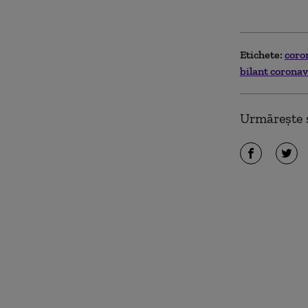
Etichete:
coro
bilant corona
Urmărește ș