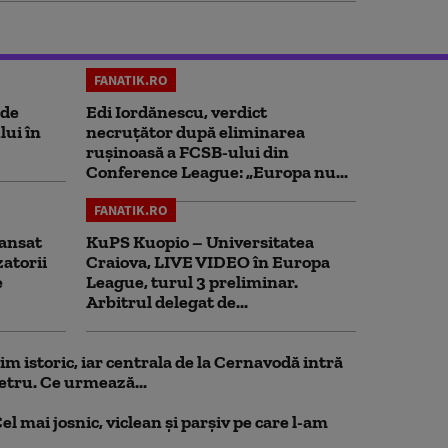
FANATIK.RO
 de
Edi Iordănescu, verdict
lui în
necruțător după eliminarea
rușinoasă a FCSB-ului din
Conference League: „Europa nu...
FANATIK.RO
ansat
KuPS Kuopio – Universitatea
zatorii
Craiova, LIVE VIDEO în Europa
e
League, turul 3 preliminar.
Arbitrul delegat de...
 istoric, iar centrala de la Cernavodă intră
etru. Ce urmează...
el mai josnic, viclean și parșiv pe care l-am