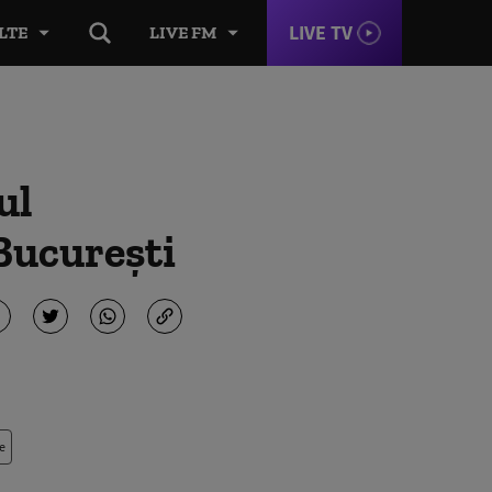
LIVE TV
LTE
LIVE FM
ul
 București
e