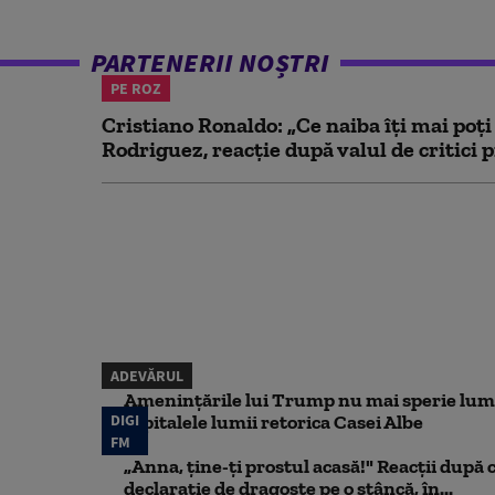
PARTENERII NOȘTRI
PE ROZ
Cristiano Ronaldo: „Ce naiba îți mai poți
Rodriguez, reacție după valul de critici p
ADEVĂRUL
Amenințările lui Trump nu mai sperie lum
DIGI
capitalele lumii retorica Casei Albe
FM
„Anna, ţine-ţi prostul acasă!" Reacţii după 
declaraţie de dragoste pe o stâncă, în...