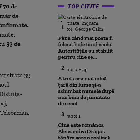
TOP CITITE
.670 de
umăr de
confirmate.
1
rmate,
Până când mai poate fi
cu 53 de
folosit buletinul vechi.
Autoritățile au stabilit
pentru cine se...
2
egistrate 39
A treia cea mai mică
noul
țară din lume și-a
schimbat numele după
Bistrița-
mai bine de jumătate
rj,
de secol
 Teleorman,
3
Cine este românca
Alecsandra Drăgoi,
tânăra care a realizat