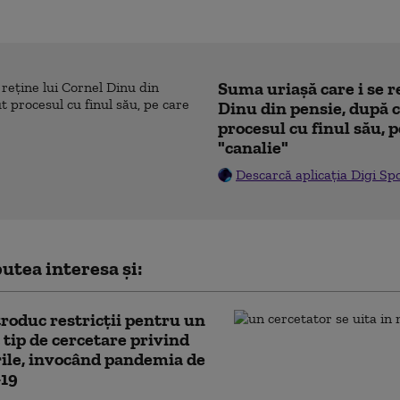
Suma uriașă care i se r
Dinu din pensie, după c
procesul cu finul său, p
"canalie"
Descarcă aplicația Digi Sp
utea interesa și:
roduc restricții pentru un
tip de cercetare privind
ile, invocând pandemia de
19