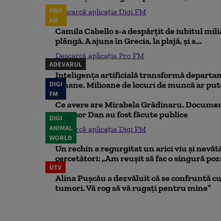
PRO
Descarcă aplicația Digi FM
FM
Camila Cabello s-a despărțit de iubitul mili
plângă. A ajuns în Grecia, la plajă, și a...
Descarcă aplicația Pro FM
ADEVARUL
Inteligența artificială transformă departa
DIGI
umane. Milioane de locuri de muncă ar putea
FM
Ce avere are Mirabela Grădinaru. Document
Nicușor Dan au fost făcute publice
DIGI
ANIMAL
Descarcă aplicația Digi FM
WORLD
Un rechin a regurgitat un arici viu și nevăt
cercetători: „Am reușit să fac o singură poz
UTV
Alina Pușcău a dezvăluit că se confruntă cu
tumori. Vă rog să vă rugați pentru mine”