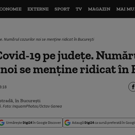
CONOMIE
EXTERNE
SPORT
TV
MAGAZIN
MAI MU
e. Numărul cazurilor noi se menține ridicat în București
Covid-19 pe județe. Număr
 noi se menține ridicat în
3:18
dă. Foto: InquamPhotos/Octav Ganea
Urmărește
Digi24
în Google Discover
Adaugă
Digi24
ca sursă preferată în Googl