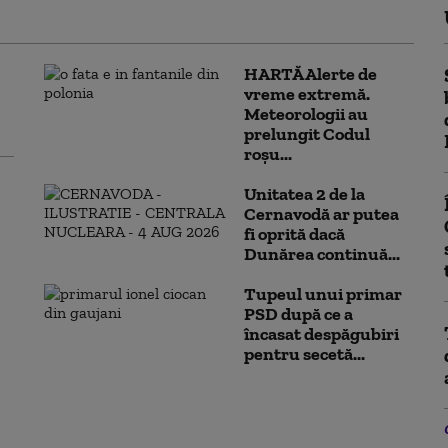
HARTĂ Alerte de
vreme extremă.
Meteorologii au
prelungit Codul
roșu...
Unitatea 2 de la
Cernavodă ar putea
fi oprită dacă
Dunărea continuă...
Tupeul unui primar
PSD după ce a
încasat despăgubiri
pentru secetă...