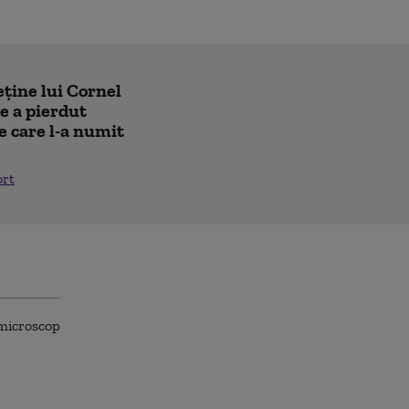
eține lui Cornel
e a pierdut
e care l-a numit
ort