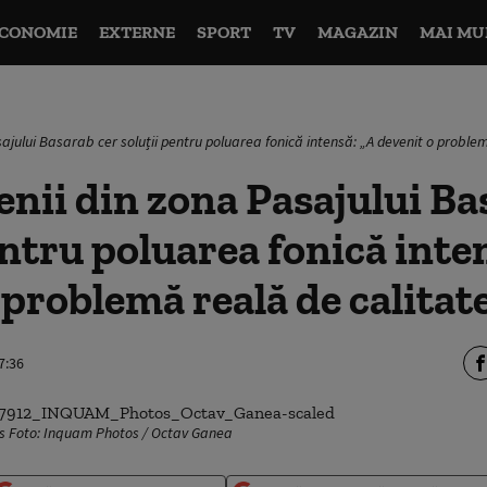
CONOMIE
EXTERNE
SPORT
TV
MAGAZIN
MAI MU
ajului Basarab cer soluții pentru poluarea fonică intensă: „A devenit o problemă
nii din zona Pasajului Ba
entru poluarea fonică inte
problemă reală de calitate 
7:36
s Foto: Inquam Photos / Octav Ganea