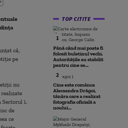
e
TOP CITITE
entuale
edinţa
1
Până când mai poate fi
unţat că,
folosit buletinul vechi.
tiţie pe
Autoritățile au stabilit
pentru cine se...
2
etiţii nu
Cine este românca
Alecsandra Drăgoi,
 realizate
tânăra care a realizat
 Sectorul 1.
fotografia oficială a
noului...
risc de
eea ce
foarte,