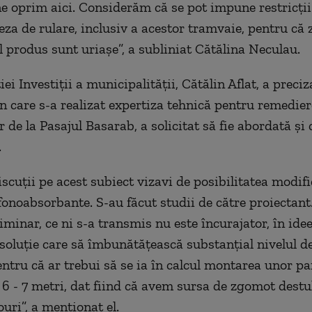
ne oprim aici. Considerăm că se pot impune restricţii
teza de rulare, inclusiv a acestor tramvaie, pentru că
l produs sunt uriaşe”, a subliniat Cătălina Neculau.
iei Investiţii a municipalităţii, Cătălin Aflat, a preciz
 care s-a realizat expertiza tehnică pentru remedie
r de la Pasajul Basarab, a solicitat să fie abordată şi
.
cuţii pe acest subiect vizavi de posibilitatea modifi
fonoabsorbante. S-au făcut studii de către proiectant
iminar, ce ni s-a transmis nu este încurajator, în ide
 soluţie care să îmbunătăţească substanţial nivelul 
entru că ar trebui să se ia în calcul montarea unor pa
 6 - 7 metri, dat fiind că avem sursa de zgomot destu
uri”, a menţionat el.