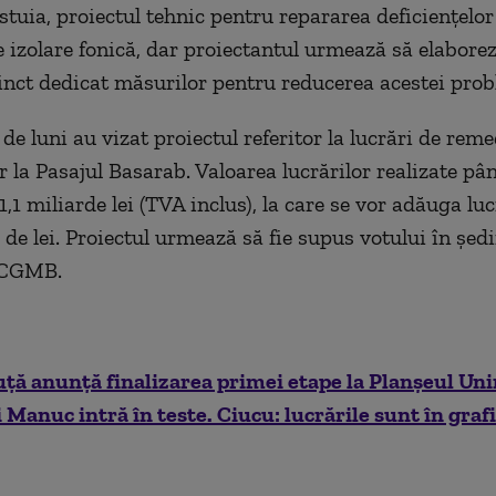
estuia, proiectul tehnic pentru repararea deficienţelo
e izolare fonică, dar proiectantul urmează să elaborez
tinct dedicat măsurilor pentru reducerea acestei prob
de luni au vizat proiectul referitor la lucrări de reme
r la Pasajul Basarab. Valoarea lucrărilor realizate pâ
 1,1 miliarde lei (TVA inclus), la care se vor adăuga lu
 de lei. Proiectul urmează să fie supus votului în şed
 CGMB.
ă anunţă finalizarea primei etape la Planşeul Unir
 Manuc intră în teste. Ciucu: lucrările sunt în graf