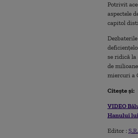
Potrivit ac
aspectele d
capitol dis
Dezbaterile 
deficienţelo
se ridică la
de milioane
miercuri a
Cite
ște și:
VIDEO Băluţ
Hanului lui
Editor :
Ș.R.