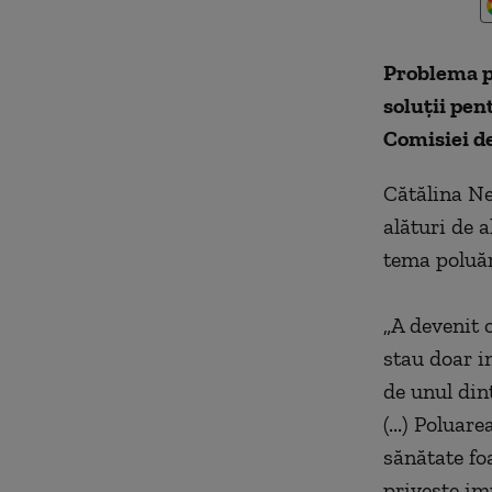
Problema po
soluţii pen
Comisiei de
Cătălina Ne
alături de a
tema poluăr
„
A devenit o
stau doar im
de unul din
(...) Poluar
sănătate fo
priveşte imp