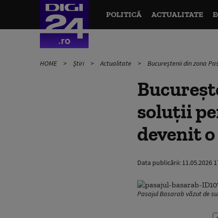
POLITICĂ
ACTUALITATE
E
HOME
Știri
Actualitate
Bucureștenii din zona Pas
Bucurește
soluții p
devenit o 
Data publicării:
11.05.2026 1
Pasajul Basarab văzut de su