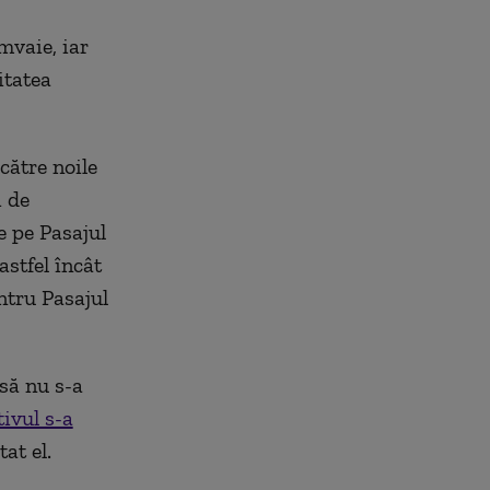
mvaie, iar
itatea
către noile
i de
e pe Pasajul
astfel încât
ntru Pasajul
nsă nu s-a
tivul s-a
at el.