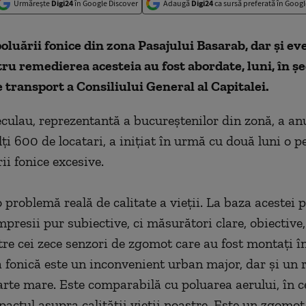
Urmărește
Digi24
în Google Discover
Adaugă
Digi24
ca sursă preferată în Googl
luării fonice din zona Pasajului Basarab, dar şi ev
tru remedierea acesteia au fost abordate, luni, în ş
 transport a Consiliului General al Capitalei.
culau, reprezentantă a bucureştenilor din zonă, a an
lţi 600 de locatari, a iniţiat în urmă cu două luni o pe
ii fonice excesive.
 problemă reală de calitate a vieţii. La baza acestei p
presii pur subiective, ci măsurători clare, obiective,
tre cei zece senzori de zgomot care au fost montaţi în
ea fonică este un inconvenient urban major, dar şi un 
arte mare. Este comparabilă cu poluarea aerului, în c
actul asupra calităţii vieţii noastre. Este un zgomot 