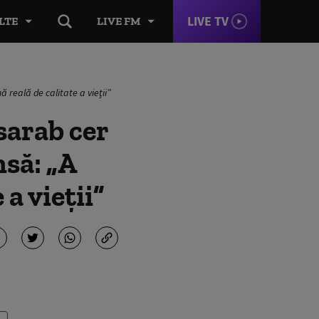
LIVE TV
LTE
LIVE FM
 reală de calitate a vieţii”
sarab cer
nsă: „A
a vieţii”