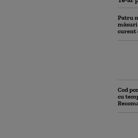
Patru m
măsuri
curent 
Numărul
crescut
primul
Capita
Cod por
cu temp
Recoma
Noul ma
resturi
menajer