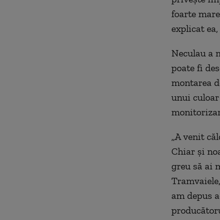
foarte mare,
explicat ea
Neculau a m
poate fi de
montarea de
unui culoar
monitorizar
„
A venit căl
Chiar şi no
greu să ai 
Tramvaiele, 
am depus ac
producătoru