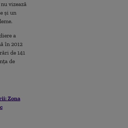
r nu vizează
e şi un
leme.
diere a
nă în 2012
crări de 141
inţa de
ii: Zona
ic