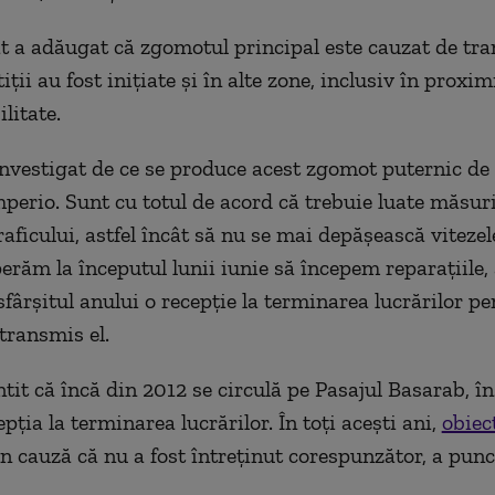
at a adăugat că zgomotul principal este cauzat de tra
tiţii au fost iniţiate şi în alte zone, inclusiv în proxim
ilitate.
investigat de ce se produce acest zgomot puternic de 
perio. Sunt cu totul de acord că trebuie luate măsur
aficului, astfel încât să nu se mai depăşească vitezel
erăm la începutul lunii iunie să începem reparaţiile, 
sfârşitul anului o recepţie la terminarea lucrărilor pe
transmis el.
ntit că încă din 2012 se circulă pe Pasajul Basarab, î
epţia la terminarea lucrărilor. În toţi aceşti ani,
obiec
n cauză că nu a fost întreţinut corespunzător, a punct