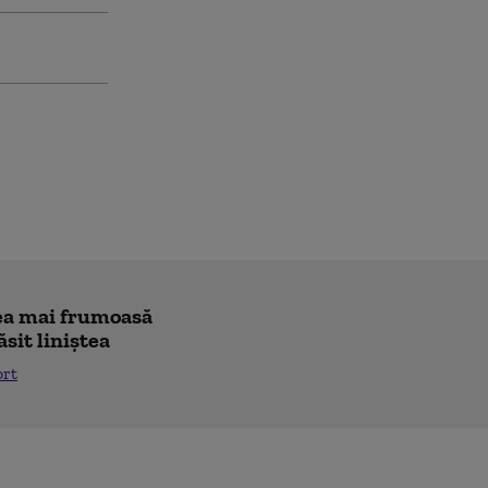
"cea mai frumoasă
ăsit liniștea
ort