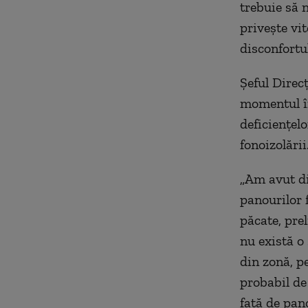
trebuie să 
priveşte vi
disconfortu
Şeful Direcţ
momentul în
deficienţelo
fonoizolării
„
Am avut dis
panourilor 
păcate, prel
nu există o
din zonă, p
probabil de
faţă de pano