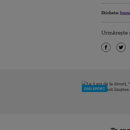
Etichete:
bucu
Urmărește ș
DIGI SPORT
Te-ar p