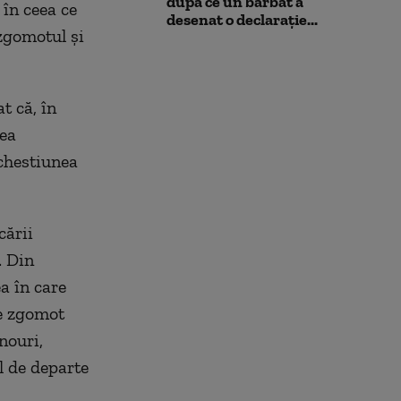
după ce un bărbat a
 în ceea ce
desenat o declarație...
 zgomotul şi
at că, în
rea
 chestiunea
cării
. Din
ea în care
de zgomot
nouri,
l de departe