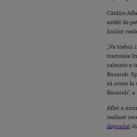
Cătălin Afl
astfel de pe
liniilor reab
„
Va trebui 
tramvaie Im
calmare a tr
Basarab. Sp
să avem la 
Basarab”, a 
Aflat a ami
realizat rec
degradat
di