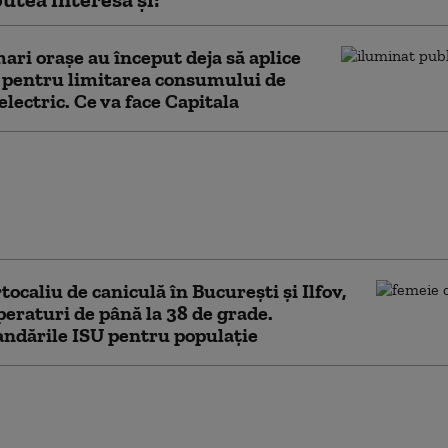
ari orașe au început deja să aplice
 pentru limitarea consumului de
electric. Ce va face Capitala
 firmelor dizolvate a
 cu aproape 13% în
 semestru din 2026.
la conduce clasamentul
tocaliu de caniculă în București și Ilfov,
eraturi de până la 38 de grade.
ndările ISU pentru populație
nagement al deşeurilor în Capitală:
 alimentare, aruncate separat de gunoiul
, 10% din deșeuri ajung la groapă