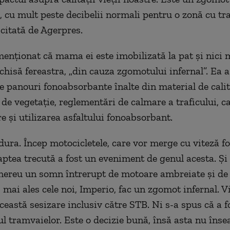
 cu mult peste decibelii normali pentru o zonă cu traf
,
citat
ă de Agerpres.
enţionat că mama ei este imobilizată la pat şi nici
schisă fereastra,
„
din cauza zgomotului infernal”. Ea 
 panouri fonoabsorbante înalte din material de calit
 de vegetaţie, reglementări de calmare a traficului, 
e şi utilizarea asfaltului fonoabsorbant.
dura. Încep motocicletele, care vor merge cu viteză f
aptea trecută a fost un eveniment de genul acesta. Şi 
mereu un somn întrerupt de motoare ambreiate şi de vit
mai ales cele noi, Imperio, fac un zgomot infernal. Vib
eastă sesizare inclusiv către STB. Ni s-a spus că a fo
l tramvaielor. Este o decizie bună, însă asta nu îns