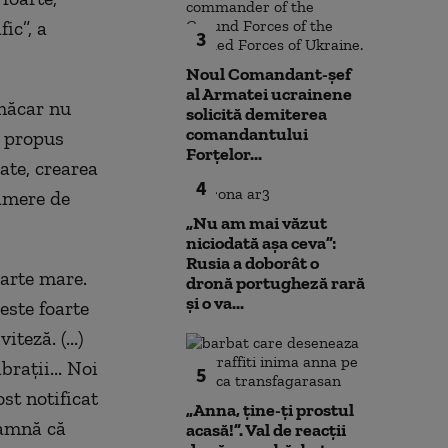
ic”, a
3
Noul Comandant-șef
al Armatei ucrainene
 măcar nu
solicită demiterea
comandantului
a propus
Forțelor...
ate, crearea
4
camere de
„Nu am mai văzut
niciodată așa ceva”:
Rusia a doborât o
oarte mare.
dronă portugheză rară
și o va...
este foarte
eză. (...)
raţii... Noi
5
st notificat
„Anna, ţine-ţi prostul
eamnă că
acasă!”. Val de reacții