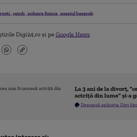
resti
cgmb
poluare fonica
pasajul basarab
tirile Digi24.ro și pe
Google News
La 3 ani de la divorț, 
actriță din lume" și-a g
Descarcă aplicația Digi Sp
utea interesa și: