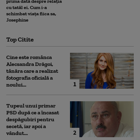
prima dată despre relația
cu tatăl ei. Cum i-a
schimbat viața fiica sa,
Josephine
Top Citite
Cine este românca
Alecsandra Drăgoi,
tânăra care a realizat
fotografia oficială a
1
noului...
Tupeul unui primar
PSD după ce a încasat
despăgubiri pentru
secetă, iar apoi a
2
vândut...