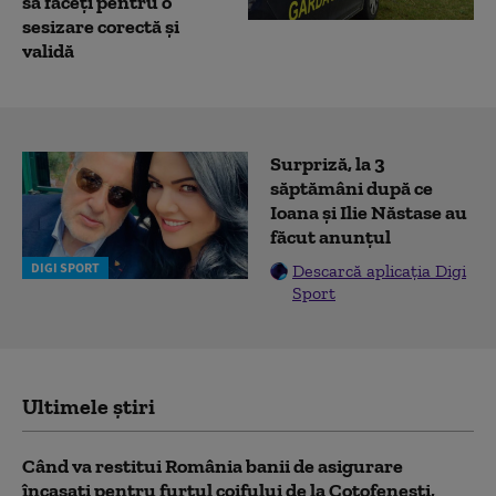
să faceți pentru o
sesizare corectă şi
validă
Surpriză, la 3
săptămâni după ce
Ioana și Ilie Năstase au
făcut anunțul
DIGI SPORT
Descarcă aplicația Digi
Sport
Ultimele știri
Când va restitui România banii de asigurare
încasați pentru furtul coifului de la Coțofenești,