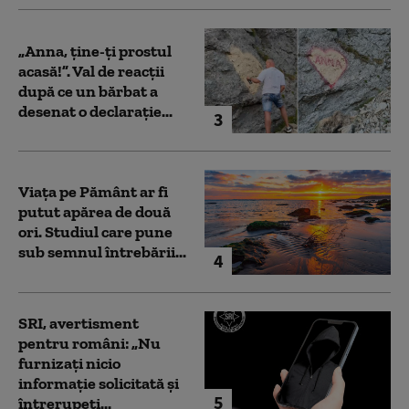
„Anna, ţine-ţi prostul
acasă!”. Val de reacții
după ce un bărbat a
desenat o declarație...
3
Viața pe Pământ ar fi
putut apărea de două
ori. Studiul care pune
sub semnul întrebării...
4
SRI, avertisment
pentru români: „Nu
furnizați nicio
informație solicitată și
5
întrerupeți...