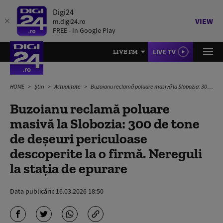
Digi24
VIEW
m.digi24.ro
FREE - In Google Play
LIVE TV
LIVE FM
HOME
Știri
Actualitate
Buzoianu reclamă poluare masivă la Slobozia: 300 de tone de deşeuri periculoase descoperite la o firmă. Nereguli la staţia de epurare
Buzoianu reclamă poluare
masivă la Slobozia: 300 de tone
de deşeuri periculoase
descoperite la o firmă. Nereguli
la staţia de epurare
Data publicării:
16.03.2026 18:50