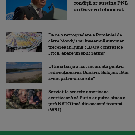
condiții ar susține PNL
un Guvern tehnocrat
De ce o retrogradare a României de
către Moody's nu înseamnă automat
trecerea în „junk”: „Dacă contrazice
Fitch, apare un split rating”
Ultima barjă a fost încărcată pentru
redirecționarea Dunării. Bolojan: „Mai
avem patru-cinci zile”
Serviciile secrete americane
avertizează că Putin ar putea ataca o
țară NATO încă din această toamnă
(WSJ)