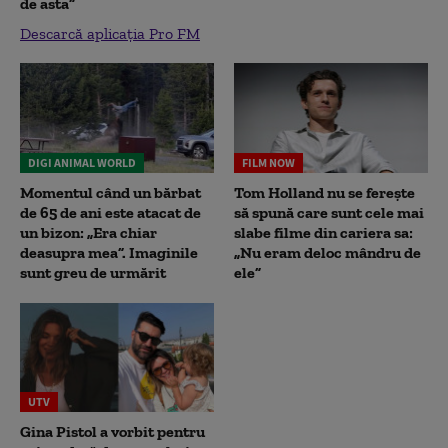
de asta”
Descarcă aplicația Pro FM
DIGI ANIMAL WORLD
FILM NOW
Momentul când un bărbat
Tom Holland nu se ferește
de 65 de ani este atacat de
să spună care sunt cele mai
un bizon: „Era chiar
slabe filme din cariera sa:
deasupra mea”. Imaginile
„Nu eram deloc mândru de
sunt greu de urmărit
ele”
UTV
Gina Pistol a vorbit pentru