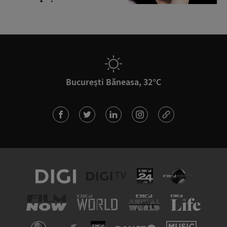
București Băneasa, 32°C