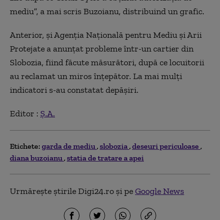
mediu”, a mai scris Buzoianu, distribuind un grafic.
Anterior, şi Agenţia Naţională pentru Mediu şi Arii
Protejate a anunţat probleme într-un cartier din
Slobozia, fiind făcute măsurători, după ce locuitorii
au reclamat un miros înțepător. La mai mulţi
indicatori s-au constatat depăşiri.
Editor :
Ș.A.
Etichete:
garda de mediu
slobozia
deseuri periculoase
diana buzoianu
statia de tratare a apei
Urmărește știrile Digi24.ro și pe
Google News