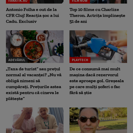
FANATIK.RO
FILM NOW
Antonio Folha e out de la
Top 10 filme cu Charlize
CFR Cluj! Reacția șoc a lui
Theron. Actrița împlinește
Cadu. Exclusiv
51 de ani
ADEVĂRUL
PLAYTECH
„Taxa de turist” sau prețul
De ce consumă mai mult
normal al vacanței? „Nu vă
mașina dacă rezervorul
obligă nimeni să
este aproape gol. Greșeala
cumpărați. Prețurile astea
pe care mulți șoferi o fac
există pentru că cineva le
fără să știe
plătește”