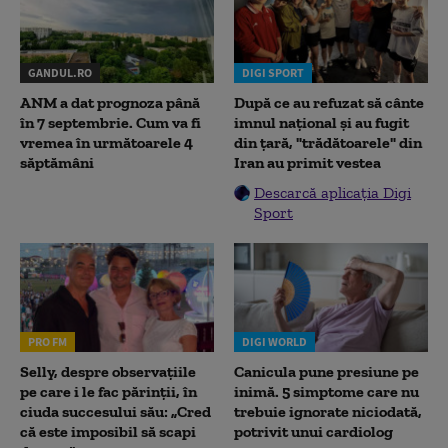
GANDUL.RO
DIGI SPORT
ANM a dat prognoza până
După ce au refuzat să cânte
în 7 septembrie. Cum va fi
imnul naţional şi au fugit
vremea în următoarele 4
din ţară, "trădătoarele" din
săptămâni
Iran au primit vestea
Descarcă aplicația Digi
Sport
PRO FM
DIGI WORLD
Selly, despre observațiile
Canicula pune presiune pe
pe care i le fac părinții, în
inimă. 5 simptome care nu
ciuda succesului său: „Cred
trebuie ignorate niciodată,
că este imposibil să scapi
potrivit unui cardiolog