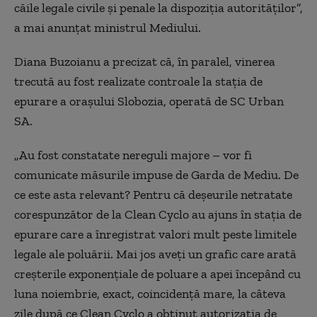
căile legale civile şi penale la dispoziţia autorităţilor”,
a mai anunţat ministrul Mediului.
Diana Buzoianu a precizat că, în paralel, vinerea
trecută au fost realizate controale la staţia de
epurare a oraşului Slobozia, operată de SC Urban
SA.
„Au fost constatate nereguli majore – vor fi
comunicate măsurile impuse de Garda de Mediu. De
ce este asta relevant? Pentru că deşeurile netratate
corespunzător de la Clean Cyclo au ajuns în staţia de
epurare care a înregistrat valori mult peste limitele
legale ale poluării. Mai jos aveţi un grafic care arată
creşterile exponenţiale de poluare a apei începând cu
luna noiembrie, exact, coincidenţă mare, la câteva
zile după ce Clean Cyclo a obţinut autorizaţia de