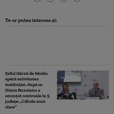
Te-ar putea interesa și:
Buzoianu acuză PSD că
riscă să blocheze
aproape un miliard de
euro din PNRR: „Este
complet iresponsabil”
Șeful Gărzii de Mediu
apără activitatea
instituției, după ce
Diana Buzoianu a
anunțat controale în 5
județe: „Cifrele sunt
clare”