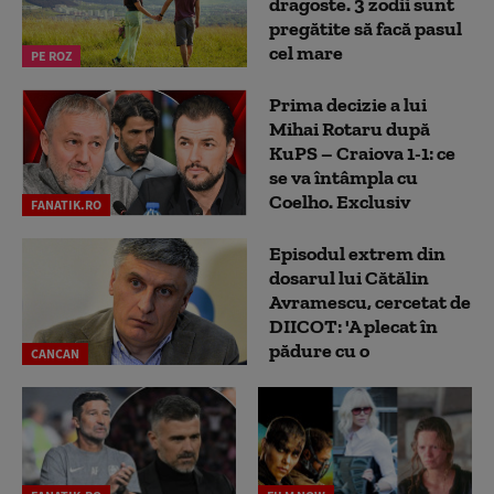
dragoste. 3 zodii sunt
pregătite să facă pasul
cel mare
PE ROZ
Prima decizie a lui
Mihai Rotaru după
KuPS – Craiova 1-1: ce
se va întâmpla cu
Coelho. Exclusiv
FANATIK.RO
Episodul extrem din
dosarul lui Cătălin
Avramescu, cercetat de
DIICOT: 'A plecat în
pădure cu o
CANCAN