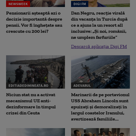
NEWSWEEK
DIGI FM
Pensionarii așteaptă azi o
Dan Negru, reacție virală
decizie importantă despre
din vacanța în Turcia după
pensii. Vor fi înghețate sau
ce a ajuns la un resort all
crescute cu 200 lei?
inclusive: „Și noi, românii,
ne umplem farfuriile”
Descarcă aplicația Digi FM
EDITIADEDIMINEATA.RO
ADEVARUL
Niciun stat nu a activat
Marinarii de pe portavionul
mecanismul UE anti-
USS Abraham Lincoln sunt
dezinformare în timpul
epuizați și demoralizați în
crizei din Ceuta
largul coastelor Iranului,
avertizează familiile...