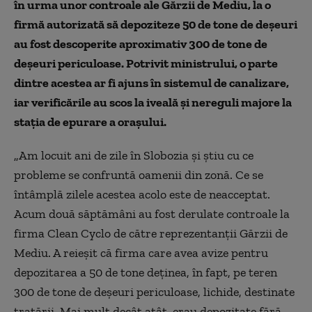
în urma unor controale ale Gărzii de Mediu, la o
firmă autorizată să depoziteze 50 de tone de deșeuri
au fost descoperite aproximativ 300 de tone de
deșeuri periculoase. Potrivit ministrului, o parte
dintre acestea ar fi ajuns în sistemul de canalizare,
iar verificările au scos la iveală și nereguli majore la
stația de epurare a orașului.
„Am locuit ani de zile în Slobozia şi ştiu cu ce
probleme se confruntă oamenii din zonă. Ce se
întâmplă zilele acestea acolo este de neacceptat.
Acum două săptămâni au fost derulate controale la
firma Clean Cyclo de către reprezentanţii Gărzii de
Mediu. A reieşit că firma care avea avize pentru
depozitarea a 50 de tone deţinea, în fapt, pe teren
300 de tone de deşeuri periculoase, lichide, destinate
tratării. Mai mult decât atât, erau depozitate fără