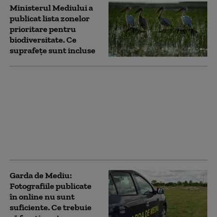
Ministerul Mediului a
publicat lista zonelor
prioritare pentru
biodiversitate. Ce
suprafețe sunt incluse
Diana Buzoianu
trimite Corpul de
Control la Garda de
Mediu din 5 județe:
Sunt și comisari care
taie și spânzură la
comanda baronilor
Garda de Mediu:
Fotografiile publicate
în online nu sunt
suficiente. Ce trebuie