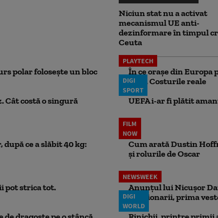
Niciun stat nu a activat
mecanismul UE anti-
dezinformare în timpul cr
Ceuta
PLAYTECH
rs polar folosește un bloc
În ce orașe din Europa p
DIGI
lună. Costurile reale
SPORT
. Cât costă o singură
UEFA i-ar fi plătit aman
FILM
NOW
 după ce a slăbit 40 kg:
Cum arată Dustin Hoffma
și rolurile de Oscar
NEWSWEEK
 pot strica tot.
Anunțul lui Nicușor Dan
DIGI
Pensionarii, prima vest
WORLD
ie de dragoste pe o stâncă
Rinichii, printre primii