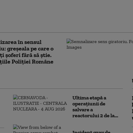
. Când poți circula cu
 în localitate și ce
se aplică pe fiecare
rie de drum
zarea în sensul
iu: greșeala pe care o
i șoferi fără să știe.
țiile Poliției Române
Ultima etapă a
operațiunii de
salvare a
reactorului 2 de la...
Incident grav de