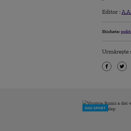
Editor :
A.A
Etichete:
poli
Urmărește ș
DIGI SPORT