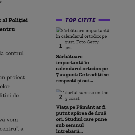
e
TOP CITITE
al Poliției
pentru
1
la centrul
Sărbătoare
importantă în
calendarul ortodox pe
7 august: Ce tradiții se
un proiect
respectă și cui...
elor
iției de
2
Viața pe Pământ ar fi
putut apărea de două
 vă vom
ori. Studiul care pune
sub semnul
centru”, a
întrebării...