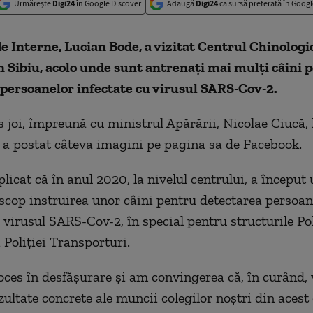
Urmărește
Digi24
în Google Discover
Adaugă
Digi24
ca sursă preferată în Googl
e Interne, Lucian Bode, a vizitat Centrul Chinologic 
 Sibiu, acolo unde sunt antrenați mai mulți câini 
persoanelor infectate cu virusul SARS-Cov-2.
 joi, împreună cu ministrul Apărării, Nicolae Ciucă, 
i a postat câteva imagini pe pagina sa de Facebook.
licat că în anul 2020, la nivelul centrului, a început 
 scop instruirea unor câini pentru detectarea persoan
 virusul SARS-Cov-2, în special pentru structurile Pol
 Poliției Transporturi.
oces în desfășurare și am convingerea că, în curând,
ultate concrete ale muncii colegilor noștri din acest 