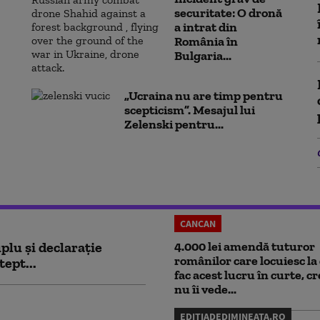
securitate: O dronă
a intrat din
România în
Bulgaria...
„Ucraina nu are timp pentru
scepticism”. Mesajul lui
Zelenski pentru...
CANCAN
plu și declarație
4.000 lei amendă tuturor
românilor care locuiesc la 
tept...
fac acest lucru în curte, c
nu îi vede...
EDITIADEDIMINEATA.RO