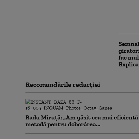
România
80 km/h
reguli 
catego
Semnali
girator
fac mulț
Explica
Recomandările redacţiei
Radu Miruță: „Am găsit cea mai eficientă
metodă pentru doborârea...