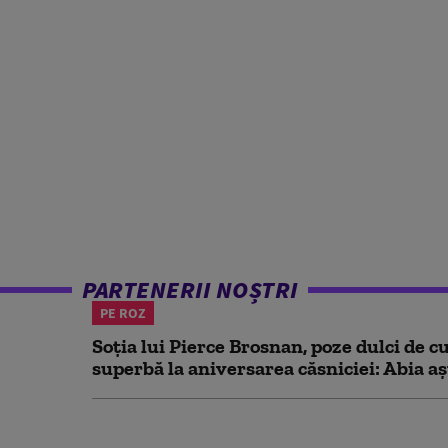
PARTENERII NOȘTRI
PE ROZ
Soția lui Pierce Brosnan, poze dulci de cu
superbă la aniversarea căsniciei: Abia aș