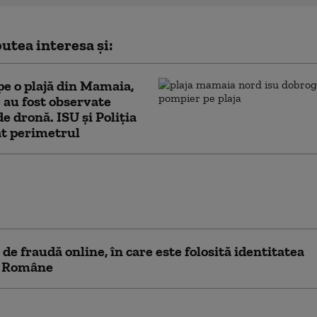
utea interesa și:
pe o plajă din Mamaia,
 au fost observate
de dronă. ISU și Poliția
at perimetrul
 Română răspunde acuzațiilor că a blocat
rea fostului baron PSD Ionel Arsene din
 de fraudă online, în care este folosită identitatea
i Române
e de viteză din