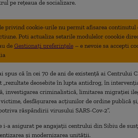
rul pe rețeaua de socializare.
ale privind cookie-urile nu permit afisarea continutul
ctiune. Poti actualiza setarile modulelor coookie dire
au de
Gestionați preferințele
– e nevoie sa accepti co
ia
i spus că în cei 70 de ani de existență ai Centrului 
 „rezultate deosebite în lupta antidrog, în intervenți
ă, investigarea criminalistică, limitarea migrației ile
 victime, desfăşurarea acţiunilor de ordine publică și
potriva răspândirii virusului SARS-Cov-2”.
 i-a asigurat pe angajații centrului din Sibiu de sus
ientizarea și modernizarea unității.