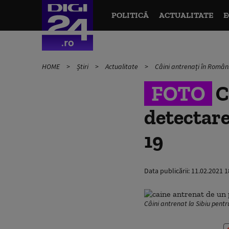
POLITICĂ
ACTUALITATE
E
HOME
Știri
Actualitate
Câini antrenați în Român
FOTO
C
detectare
19
Data publicării:
11.02.2021 1
Câini antrenat la Sibiu pent