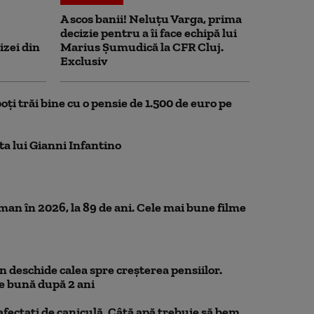
A scos banii! Neluțu Varga, prima
decizie pentru a îi face echipă lui
izei din
Marius Șumudică la CFR Cluj.
Exclusiv
oți trăi bine cu o pensie de 1.500 de euro pe
ta lui Gianni Infantino
n în 2026, la 89 de ani. Cele mai bune filme
 deschide calea spre creșterea pensiilor.
e bună după 2 ani
 afectați de caniculă. Câtă apă trebuie să bem,