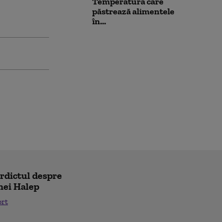
Temperatura care
păstrează alimentele
în...
erdictul despre
nei Halep
ort