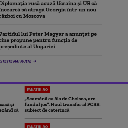
Diplomaţia rusă acuză Ucraina şi UE că
încearcă să atragă Georgia într-un nou
război cu Moscova
Partidul lui Peter Magyar a anunțat pe
cine propune pentru funcția de
președinte al Ungariei
CITEȘTE MAI MULTE
FANATIK.RO
„Seamănă cu ăla de Chelsea, are
casă și
fundul jos”. Noul transfer al FCSB,
rezând că
subiect de caterincă
FANATIK.RO