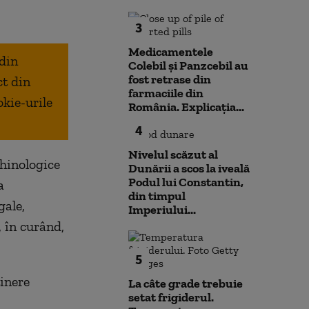
3
Medicamentele
 din
Colebil și Panzcebil au
fost retrase din
ct din
farmaciile din
okie-urile
România. Explicația...
4
Nivelul scăzut al
Chinologice
Dunării a scos la iveală
Podul lui Constantin,
a
din timpul
gale,
Imperiului...
, în curând,
5
ținere
La câte grade trebuie
setat frigiderul.