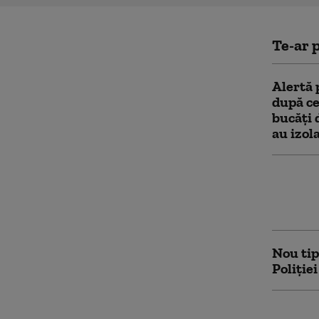
Te-ar p
Alertă 
după ce
bucăți 
au izol
Poliția
extrăda
Italia
Nou tip
Poliţie
Limitel