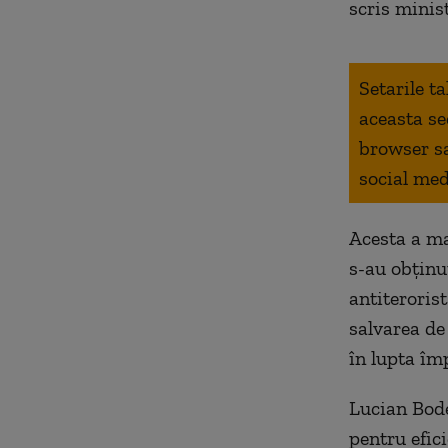
scris minist
Setarile t
aceasta se
browser s
social med
Acesta a ma
s-au obținut
antiterorist
salvarea de
în lupta îm
Lucian Bode
pentru efic