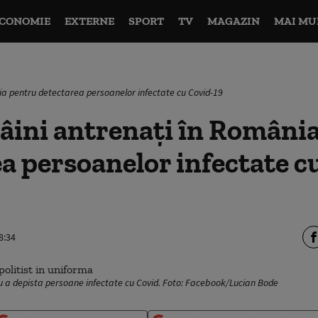
CONOMIE
EXTERNE
SPORT
TV
MAGAZIN
MAI MU
ia pentru detectarea persoanelor infectate cu Covid-19
âini antrenați în Români
a persoanelor infectate c
8:34
ru a depista persoane infectate cu Covid. Foto: Facebook/Lucian Bode