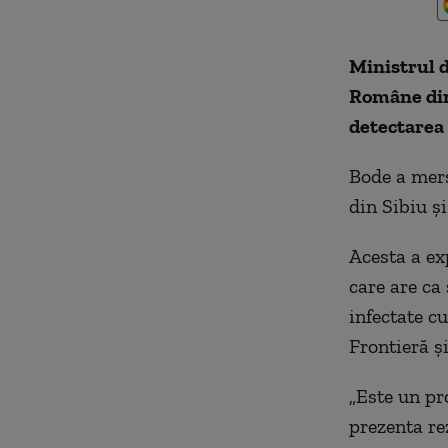
Ministrul d
Române din
detectarea 
Bode a mers
din Sibiu ș
Acesta a exp
care are ca
infectate cu
Frontieră și
„Este un pr
prezenta rez