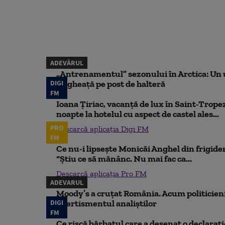
ADEVĂRUL
„Antrenamentul” sezonului în Arctica: Un u
DIGI
de gheață pe post de halteră
FM
Ioana Țiriac, vacanță de lux în Saint-Tropez
noapte la hotelul cu aspect de castel ales...
PRO
Descarcă aplicația Digi FM
FM
Ce nu-i lipsește Monicăi Anghel din frigider,
“Știu ce să mănânc. Nu mai fac ca...
Descarcă aplicația Pro FM
ADEVARUL
Moody’s a cruțat România. Acum politicienii
DIGI
Avertismentul analiștilor
FM
Ce riscă bărbatul care a desenat o declaraț