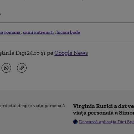
.
tia romana
caini antrenati
lucian bode
tirile Digi24.ro și pe
Google News
Virginia Ruzici a dat v
viața personală a Simo
Descarcă aplicația Digi Sp