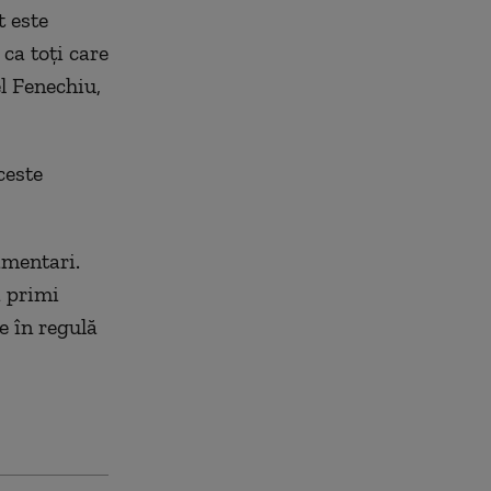
t este
 ca toţi care
l Fenechiu,
ceste
amentari.
a primi
e în regulă