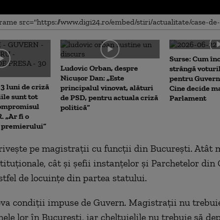
me
Surse: Cum în
Ludovic Orban, despre
strângă voturi
Nicușor Dan: „Este
pentru Guvern
3 luni de criză
principalul vinovat, alături
Cine decide ma
iile sunt tot
de PSD, pentru actuala criză
Parlament
Compromisul
politică”
 „Ar fi o
a premierului”
priveşte pe magistraţii cu funcţii din Bucureşti. Atât
ituţionale, cât şi şefii instanţelor şi Parchetelor din
tfel de locuinţe din partea statului.
eva condiţii impuse de Guvern. Magistraţii nu trebui
ele lor în Bucureşti, iar cheltuielile nu trebuie să d