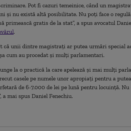
scriminare. Pot fi cazuri temeinice, când un magistra
ni şi nu există altă posibilitate. Nu poţi face o regulă
să primească gratis de la stat”, a spus avocatul Danie
vărul
.
t că unii dintre magistraţi ar putea urmări special a
 aşa cum au procedat şi mulţi parlamentari.
junge la o practică la care apelează şi mai mulţi parl
trecut casele pe numele unor apropiaţi pentru a pute
rfetară de 6-7.000 de lei pe lună pentru locuinţă. Nu 
”, a mai spus Daniel Fenechiu.