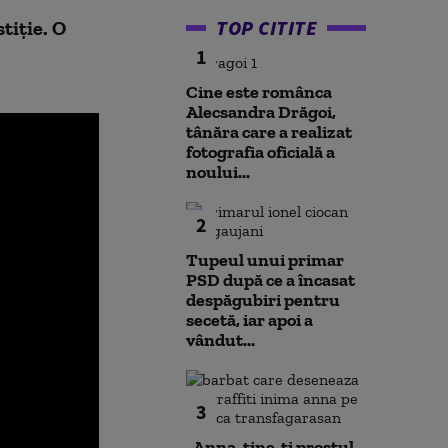
TOP CITITE
tiţie. O
1
Cine este românca
Alecsandra Drăgoi,
tânăra care a realizat
fotografia oficială a
noului...
2
Tupeul unui primar
PSD după ce a încasat
despăgubiri pentru
secetă, iar apoi a
vândut...
3
„Anna, ţine-ţi prostul