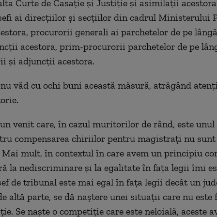
lta Curte de Casaţie şi Justiţie şi asimilaţii acestora
efi ai direcţiilor şi secţiilor din cadrul Ministerului 
estora, procurorii generali ai parchetelor de pe lângă
uncţii acestora, prim-procurorii parchetelor de pe lân
ii şi adjuncţii acestora.
i nu văd cu ochi buni această măsură, atrăgând atenţi
orie.
un venit care, în cazul muritorilor de rând, este unul
ru compensarea chiriilor pentru magistraţi nu sunt
 Mai mult, în contextul în care avem un principiu con
ră la nediscriminare şi la egalitate în faţa legii îmi e
ef de tribunal este mai egal în faţa legii decât un ju
e altă parte, se dă naştere unei situaţii care nu este
ţie. Se naşte o competiţie care este neloială, aceste a