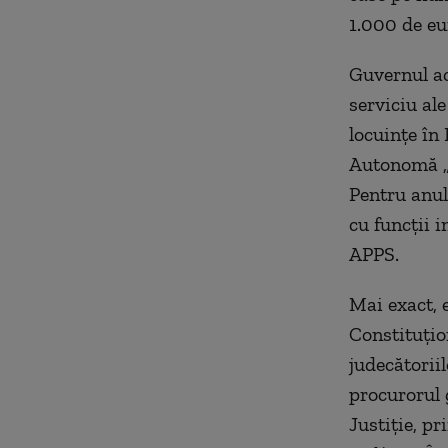
1.000 de eu
Guvernul ac
serviciu ale
locuinţe în
Autonomă „A
Pentru anul
cu funcţii i
APPS.
Mai exact, 
Constituţion
judecătoriil
procurorul 
Justiţie, p