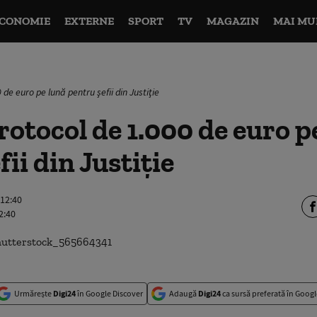
CONOMIE
EXTERNE
SPORT
TV
MAGAZIN
MAI MU
de euro pe lună pentru şefii din Justiţie
rotocol de 1.000 de euro p
ii din Justiţie
 12:40
2:40
Urmărește
Digi24
în Google Discover
Adaugă
Digi24
ca sursă preferată în Googl