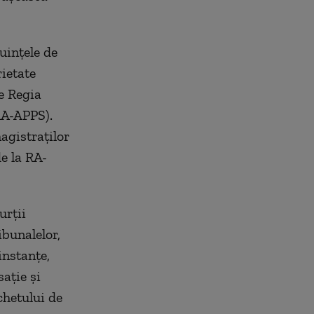
uinţele de
rietate
e Regia
RA-APPS).
agistraţilor
de la RA-
urţii
ibunalelor,
instanţe,
aţie şi
chetului de