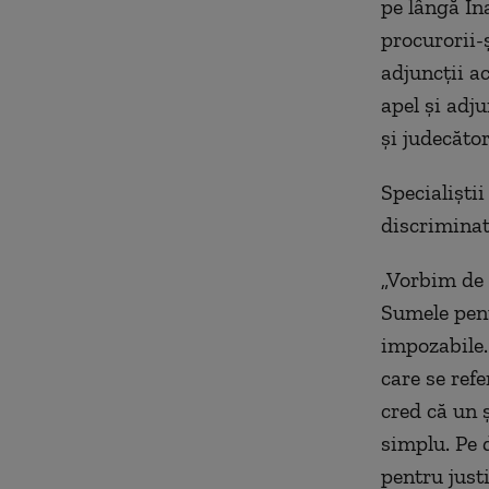
pe lângă Îna
procurorii-ş
adjuncţii ac
apel şi adj
şi judecător
Specialişti
discriminat
„Vorbim de 
Sumele pent
impozabile.
care se refe
cred că un ş
simplu. Pe d
pentru justi