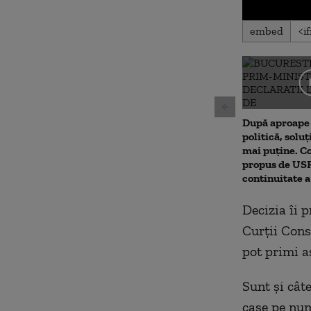
0
embed
seconds
of
0
seconds
Volu
90%
După aproape 
politică, soluț
mai puține. 
propus de USR.
continuitate 
Decizia îi 
Curţii Const
pot primi as
Sunt şi cât
case pe num