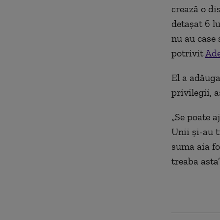
crează o di
detaşat 6 lu
nu au case 
potrivit
Ade
El a adăuga
privilegii,
„Se poate a
Unii şi-au 
suma aia fo
treaba asta