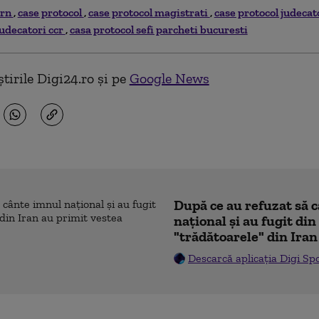
ern
case protocol
case protocol magistrati
case protocol judecat
judecatori ccr
casa protocol sefi parcheti bucuresti
tirile Digi24.ro și pe
Google News
După ce au refuzat să 
naţional şi au fugit din
"trădătoarele" din Iran
Descarcă aplicația Digi Sp