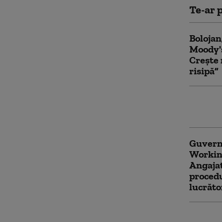
Te-ar p
Bolojan
Moody's
Crește 
risipă”
Ce spun
declara
Guvernu
Workin
Angajat
procedu
lucrăto
Ilie Bo