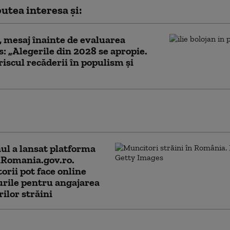
utea interesa și:
, mesaj înainte de evaluarea
: „Alegerile din 2028 se apropie.
riscul recăderii în populism și
e Ilie Bolojan despre publicarea
ției de avere a partenerei sale de viață
l a lansat platforma
Romania.gov.ro.
orii pot face online
rile pentru angajarea
rilor străini
lojan e optimist în privința