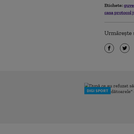
Etichete:
guv
casa protocol 
Urmărește ș
DIGI SPORT