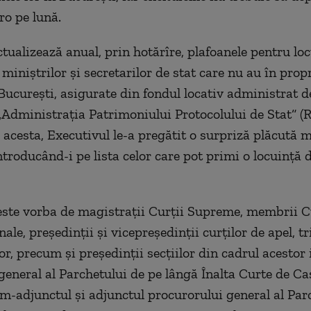
ro pe lună.
tualizează anual, prin hotărîre, plafoanele pentru loc
 miniştrilor şi secretarilor de stat care nu au în prop
 Bucureşti, asigurate din fondul locativ administrat d
dministraţia Patrimoniului Protocolului de Stat“ (
 acesta, Executivul le-a pregătit o surpriză plăcută m
ntroducând-i pe lista celor care pot primi o locuinţă 
este vorba de magistraţii Curţii Supreme, membrii C
ale, preşedinţii şi vicepreşedinţii curţilor de apel, tr
or, precum şi preşedinţii secţiilor din cadrul acestor 
general al Parchetului de pe lângă Înalta Curte de Cas
rim-adjunctul şi adjunctul procurorului general al Par