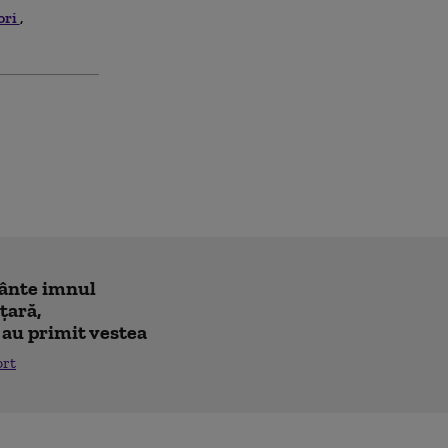
ori
cânte imnul
 ţară,
 au primit vestea
ort