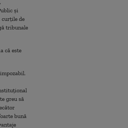
,
Public şi
 curţile de
gă tribunale
a că este
 impozabil.
stituţional
ste greu să
decător
 foarte bună
vantaje