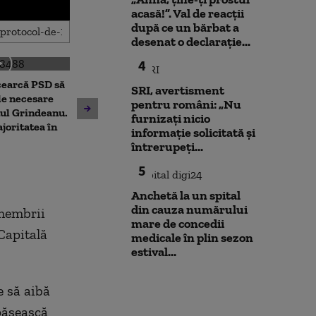
acasă!”. Val de reacții
după ce un bărbat a
desenat o declarație...
4
cearcă PSD să
Noi verificări 
SRI, avertisment
Cristian Bușoi, despre criza
le necesare
din Leipzig: sut
pentru români: „Nu
energetică: „Populația nu va
ul Grindeanu.
caută o a doua 
furnizați nicio
fi afectată de limitările de
joritatea în
Varianta exclu
informație solicitată și
consum”
anchetatori
întrerupeți...
5
Anchetă la un spital
din cauza numărului
 membrii
mare de concedii
 Capitală
medicale în plin sezon
estival...
e să aibă
epăşească