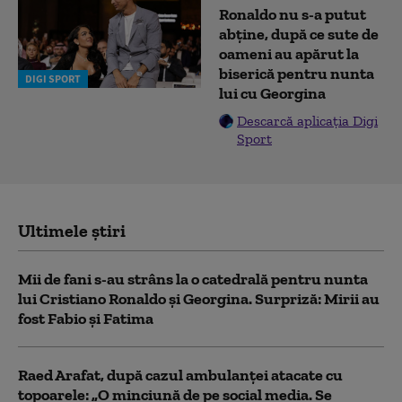
Ronaldo nu s-a putut
abține, după ce sute de
oameni au apărut la
biserică pentru nunta
DIGI SPORT
lui cu Georgina
Descarcă aplicația Digi
Sport
Ultimele știri
Mii de fani s-au strâns la o catedrală pentru nunta
lui Cristiano Ronaldo şi Georgina. Surpriză: Mirii au
fost Fabio şi Fatima
Raed Arafat, după cazul ambulanței atacate cu
topoarele: „O minciună de pe social media. Se