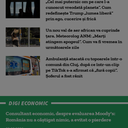
„Cel mai puternic om pe care l-a
cunoscut vreodată planeta”. Cum
redefinește Trump „lumea liberă”
prin ego, cucerire și frică
Un nou val de aer african va cuprinde
țara. Meteorolog ANM: „Marți
atingem apogeul”. Cum va fi vremea în
următoarele zile
Ambulanţă atacată cu topoarele într-o
comună din Cluj, după ce într-un clip
pe TikTok s-a afirmat că „fură copii”.
Șoferul a fost rănit
DIGI ECONOMIC
Consultant economic, despre evaluarea Moody's:
România nu a câştigat nimic, a evitat o pierdere