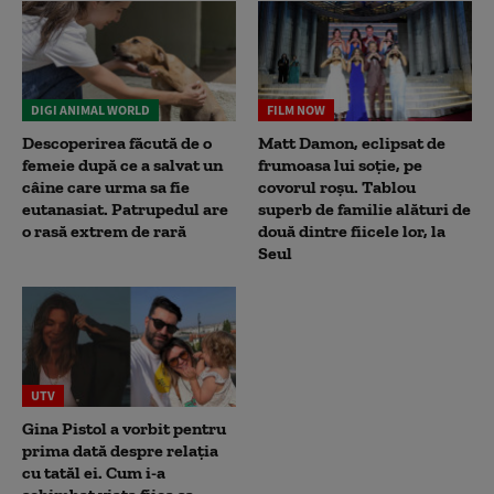
DIGI ANIMAL WORLD
FILM NOW
Descoperirea făcută de o
Matt Damon, eclipsat de
femeie după ce a salvat un
frumoasa lui soție, pe
câine care urma sa fie
covorul roșu. Tablou
eutanasiat. Patrupedul are
superb de familie alături de
o rasă extrem de rară
două dintre fiicele lor, la
Seul
UTV
Gina Pistol a vorbit pentru
prima dată despre relația
cu tatăl ei. Cum i-a