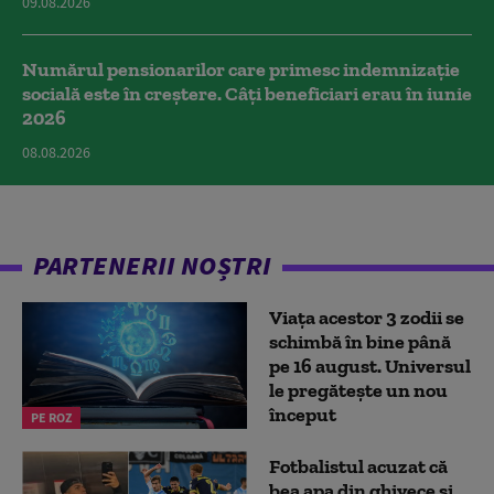
09.08.2026
Numărul pensionarilor care primesc indemnizaţie
socială este în creștere. Câți beneficiari erau în iunie
2026
08.08.2026
PARTENERII NOȘTRI
Viața acestor 3 zodii se
schimbă în bine până
pe 16 august. Universul
le pregătește un nou
început
PE ROZ
Fotbalistul acuzat că
bea apa din ghivece și