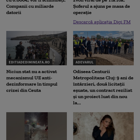
Companii cu miliarde
Șoferul a ajuns pe masa de
datorii
operație
Descarcă aplicația Digi FM
EDITIADEDIMINEATA.RO
ADEVARUL
Niciun stat nu a activat
Odiseea Centurii
mecanismul UE anti-
Metropolitane Cluj: 9 ani de
dezinformare în timpul
întârzieri, două licitații
crizei din Ceuta
eșuate, un contract reziliat
și un proiect luat din nou
la...