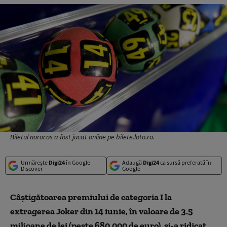
Biletul norocos a fost jucat online pe bilete.loto.ro.
Urmărește
Digi24
în Google
Adaugă
Digi24
ca sursă preferată în
Discover
Google
Câștigătoarea premiului de categoria I la
extragerea Joker din 14 iunie, în valoare de 3.5
milioane de lei (peste 680.000 de euro), și-a ridicat