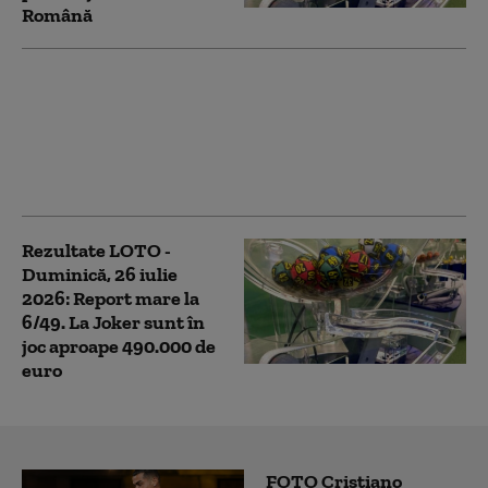
Română
Rezultate LOTO - Joi,
30 iulie 2026.
Numerele extrase și
premiile puse în joc de
Loteria Română
Rezultate LOTO -
Duminică, 26 iulie
2026: Report mare la
6/49. La Joker sunt în
joc aproape 490.000 de
euro
FOTO Cristiano