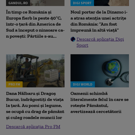
GANDUL.RO
DIGI SPORT
În timp ce România și
Noul portar de la Dinamo i-
Europa fierb la peste 40°C,
a atras atenția unei actrițe
într-o țară din America de
din România: ”Am fost
Sud a început o ninsoare ca-
împreună în altă viață”
n povești: Pârtiile s-au...
Descarcă aplicația Digi
Sport
PRO FM
DIGI WORLD
Dana Nălbaru și Dragoș
Oamenii schimbă
Bucur, îndrăgostiți de viața
literalmente felul în care se
la țară. Au pomi și legume,
rotește Pământul,
se ocupă cu drag de pământ
avertizează cercetătorii
și culeg roadele muncii lor
Descarcă aplicația Pro FM