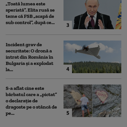
„Toată lumea este
speriată”. Elita rusă se
teme că FSB „scapă de
sub control”, după ce...
3
Incident grav de
securitate: O dronă a
intrat din România în
Bulgaria şi a explodat
4
la...
S-a aflat cine este
bărbatul care a „pictat”
o declarație de
dragoste pe o stâncă de
5
pe...