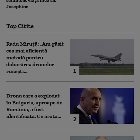
schimbat viața fiica sa,
Josephine
Top Citite
Radu Miruță: „Am găsit
cea mai eficientă
metodă pentru
doborârea dronelor
1
rusești...
Drona care a explodat
în Bulgaria, aproape de
România, a fost
identificată. Ce arată...
2