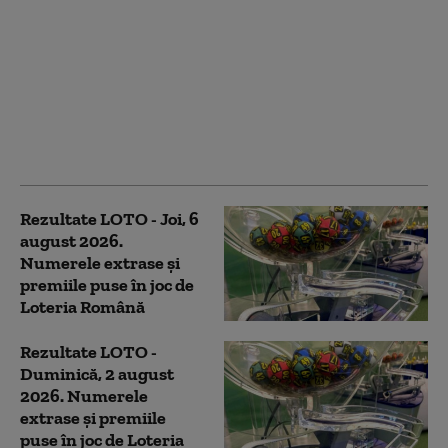
Rezultate LOTO -
Duminică, 9 august
2026: Reportul la 6/49
este de peste 9,53
milioane de euro, iar la
Joker depășește
650.000 de euro
Rezultate LOTO - Joi, 6
august 2026.
Numerele extrase și
premiile puse în joc de
Loteria Română
Rezultate LOTO -
Duminică, 2 august
2026. Numerele
extrase și premiile
puse în joc de Loteria