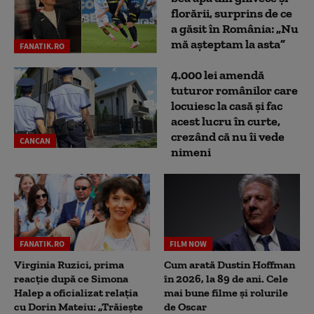
florării, surprins de ce
a găsit în România: „Nu
mă așteptam la asta”
FANATIK.RO
4.000 lei amendă
tuturor românilor care
locuiesc la casă și fac
acest lucru în curte,
crezând că nu îi vede
CANCAN
nimeni
FANATIK.RO
FILM NOW
Virginia Ruzici, prima
Cum arată Dustin Hoffman
reacție după ce Simona
în 2026, la 89 de ani. Cele
Halep a oficializat relația
mai bune filme și rolurile
cu Dorin Mateiu: „Trăiește
de Oscar