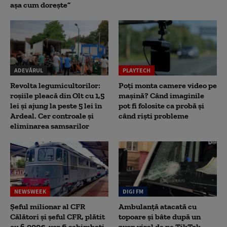
așa cum dorește”
ADEVĂRUL
PLAYTECH
Revolta legumicultorilor:
Poți monta camere video pe
roșiile pleacă din Olt cu 1,5
mașină? Când imaginile
lei și ajung la peste 5 lei în
pot fi folosite ca probă și
Ardeal. Cer controale și
când riști probleme
eliminarea samsarilor
NEWSWEEK
DIGI FM
Șeful milionar al CFR
Ambulanță atacată cu
Călători și șeful CFR, plătit
topoare și bâte după un
cu 6.000€, vor fi schimbați.
zvon viral de pe TikTok.