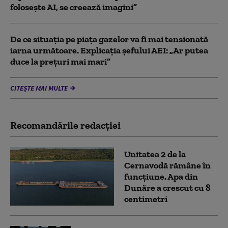
folosește AI, se creează imagini”
De ce situaţia pe piaţa gazelor va fi mai tensionată
iarna următoare. Explicația șefului AEI: „Ar putea
duce la preţuri mai mari”
CITEȘTE MAI MULTE
Recomandările redacţiei
Unitatea 2 de la
Cernavodă rămâne în
funcțiune. Apa din
Dunăre a crescut cu 8
centimetri