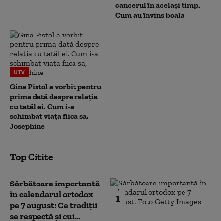
cancerul în același timp.
Cum au învins boala
UTV
Gina Pistol a vorbit pentru
prima dată despre relația
cu tatăl ei. Cum i-a
schimbat viața fiica sa,
Josephine
Top Citite
Sărbătoare importantă
în calendarul ortodox
1
pe 7 august: Ce tradiții
se respectă și cui...