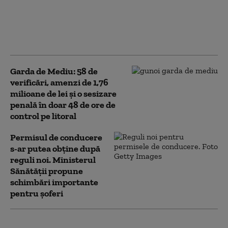
PNRR: „Vom aproba
memorandumul în
maximum două
săptămâni”
Garda de Mediu: 58 de
verificări, amenzi de 1,76
milioane de lei şi o sesizare
penală în doar 48 de ore de
control pe litoral
Permisul de conducere
s-ar putea obține după
reguli noi. Ministerul
Sănătății propune
schimbări importante
pentru șoferi
Amenzi de peste 2.000