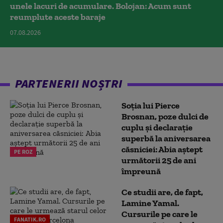
unele lacuri de acumulare. Bolojan: Acum sunt
reumplute aceste baraje
07.08.2026
PARTENERII NOȘTRI
Soția lui Pierce
Brosnan, poze dulci de
cuplu și declarație
superbă la aniversarea
căsniciei: Abia aștept
PE ROZ
următorii 25 de ani
împreună
Ce studii are, de fapt,
Lamine Yamal.
Cursurile pe care le
FANATIK.RO