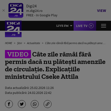
Digi24
VIEW
m.digi24.ro
FREE - In Google Play
LIVE TV
LIVE FM
HOME
Știri
Actualitate
Câte zile rămâi fără permis dacă nu plătești amenzile de circulație. Explicațiile ministrului Cseke Attila
VIDEO
Câte zile rămâi fără
permis dacă nu plătești amenzile
de circulație. Explicațiile
ministrului Cseke Attila
Data actualizării:
25.02.2026 11:26
Data publicării:
24.02.2026 22:42