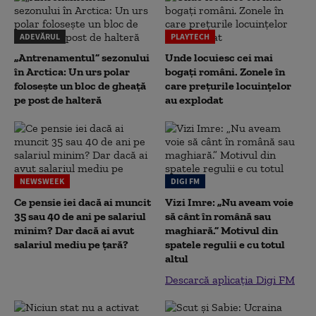
ADEVĂRUL
PLAYTECH
„Antrenamentul” sezonului
Unde locuiesc cei mai
în Arctica: Un urs polar
bogați români. Zonele în
folosește un bloc de gheață
care prețurile locuințelor
pe post de halteră
au explodat
NEWSWEEK
DIGI FM
Ce pensie iei dacă ai muncit
Vizi Imre: „Nu aveam voie
35 sau 40 de ani pe salariul
să cânt în română sau
minim? Dar dacă ai avut
maghiară.” Motivul din
salariul mediu pe țară?
spatele regulii e cu totul
altul
Descarcă aplicația Digi FM