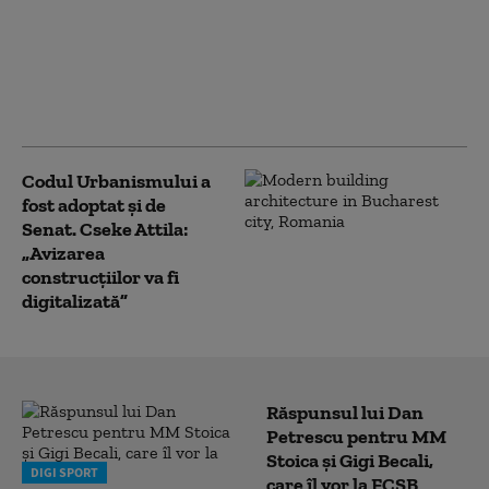
lei după incidentele de
la protestul oierilor.
Jandarmeria: Au fost
aruncate obiecte și s-a
incitat la violență
Codul Urbanismului a
fost adoptat și de
Senat. Cseke Attila:
„Avizarea
construcțiilor va fi
digitalizată”
Răspunsul lui Dan
Petrescu pentru MM
Stoica și Gigi Becali,
DIGI SPORT
care îl vor la FCSB