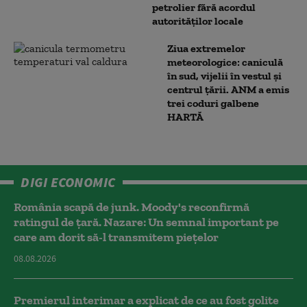
petrolier fără acordul
autorităților locale
Ziua extremelor
meteorologice: caniculă
în sud, vijelii în vestul și
centrul țării. ANM a emis
trei coduri galbene
HARTĂ
DIGI ECONOMIC
România scapă de junk. Moody's reconfirmă
ratingul de țară. Nazare: Un semnal important pe
care am dorit să-l transmitem piețelor
08.08.2026
Premierul interimar a explicat de ce au fost golite