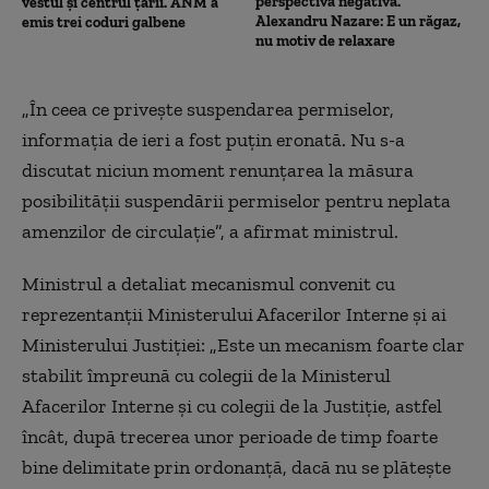
perspectivă negativă.
vestul și centrul țării. ANM a
Alexandru Nazare: E un răgaz,
emis trei coduri galbene
nu motiv de relaxare
„În ceea ce privește suspendarea permiselor,
informația de ieri a fost puțin eronată. Nu s-a
discutat niciun moment renunțarea la măsura
posibilității suspendării permiselor pentru neplata
amenzilor de circulație”, a afirmat ministrul.
Ministrul a detaliat mecanismul convenit cu
reprezentanții Ministerului Afacerilor Interne și ai
Ministerului Justiției: „Este un mecanism foarte clar
stabilit împreună cu colegii de la Ministerul
Afacerilor Interne și cu colegii de la Justiție, astfel
încât, după trecerea unor perioade de timp foarte
bine delimitate prin ordonanță, dacă nu se plătește