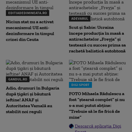
EDITIADEDIMINEATA.RO
ADEVARUL
Niciun stat nu a activat
Scut și Sabie: Ucraina
mecanismul UE anti-
începe producția în masă a
dezinformare în timpul
antirachetelor „Freyja” și
crizei din Ceuta
testează cu succes prima sa
rachetă balistică autohtonă
GANDUL.RO
DIGI SPORT
Adio, drumuri în Bulgaria
FOTO Mihaela Rădulescu a
după țigări și băutură
fost ”ștearsă complet” și nu
ieftine! ANAF și
s-a mai putut abține:
Autoritatea Vamală au
”Trebuie să le fie frică de
stabilit noi reguli
mine”
Descarcă aplicația Digi
Sport