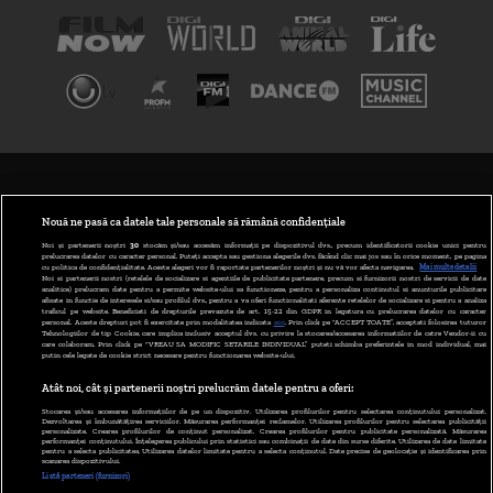
TERMENI ȘI CONDIȚII
POLITICA DE CONFIDENȚIALITATE
Nouă ne pasă ca datele tale personale să rămână confidențiale
Noi și partenerii noștri
30
stocăm și/sau accesăm informații pe dispozitivul dvs., precum identificatorii cookie unici pentru
prelucrarea datelor cu caracter personal. Puteți accepta sau gestiona alegerile dvs. făcând clic mai jos sau în orice moment, pe pagina
ABONARE DIGI TV
cu politica de confidențialitate. Aceste alegeri vor fi raportate partenerilor noștri și nu vă vor afecta navigarea.
Mai multe detalii
Noi si partenerii nostri (retelele de socializare si agentiile de publicitate partenere, precum si furnizorii nostri de servicii de date
analitice) prelucram date pentru a permite website-ului sa functioneze, pentru a personaliza continutul si anunturile publicitare
GESTIONAȚI PREFERINȚELE
afisate in functie de interesele si/sau profilul dvs., pentru a va oferi functionalitati aferente retelelor de socializare si pentru a analiza
traficul pe website. Beneficiati de drepturile prevazute de art. 15-22 din GDPR in legatura cu prelucrarea datelor cu caracter
personal. Aceste drepturi pot fi exercitate prin modalitatea indicata
aici
. Prin click pe “ACCEPT TOATE”, acceptati folosirea tuturor
CODUL DIGI24
Tehnologiilor de tip Cookie, care implica inclusiv acceptul dvs. cu privire la stocarea/accesarea informatiilor de catre Vendor-ii cu
care colaboram. Prin click pe “VREAU SA MODIFIC SETARILE INDIVIDUAL” puteti schimba preferintele in mod individual, mai
putin cele legate de cookie strict necesare pentru functionarea website-ului.
CAMERE WEB
Atât noi, cât și partenerii noștri prelucrăm datele pentru a oferi:
CONTACT/INFO
Stocarea și/sau accesarea informațiilor de pe un dispozitiv. Utilizarea profilurilor pentru selectarea conținutului personalizat.
Dezvoltarea și îmbunătățirea serviciilor. Măsurarea performanței reclamelor. Utilizarea profilurilor pentru selectarea publicității
personalizate. Crearea profilurilor de conținut personalizat. Crearea profilurilor pentru publicitate personalizată. Măsurarea
performanței conținutului. Înțelegerea publicului prin statistici sau combinații de date din surse diferite. Utilizarea de date limitate
pentru a selecta publicitatea. Utilizarea datelor limitate pentru a selecta conținutul. Date precise de geolocație și identificarea prin
VERSIUNE DESKTOP
scanarea dispozitivului.
Listă parteneri (furnizori)