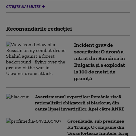
CITEȘTE MAI MULTE
Recomandările redacţiei
Incident grav de
securitate: O dronă a
intrat din România în
Bulgaria şi a explodat
la 100 de metri de
graniţă
Avertismentul experților: România riscă
raționalizări obligatorii și blackout, din
cauza lipsei investițiilor. Apel către ANRE
Groenlanda, sub presiunea
lui Trump. O companie din
Texas forțează limitele: foraj