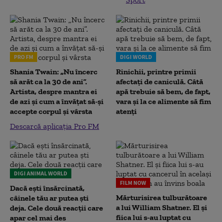
PRO FM
DIGI WORLD
Shania Twain: „Nu încerc
Rinichii, printre primii
să arăt ca la 30 de ani”.
afectați de caniculă. Câtă
Artista, despre mantra ei
apă trebuie să bem, de fapt,
de azi și cum a învățat să-și
vara și la ce alimente să fim
accepte corpul și vârsta
atenți
Descarcă aplicația Pro FM
DIGI ANIMAL WORLD
FILM NOW
Dacă ești însărcinată,
Mărturisirea tulburătoare
câinele tău ar putea ști
a lui William Shatner. El și
deja. Cele două reacții care
fiica lui s-au luptat cu
apar cel mai des