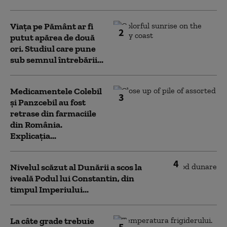
Viața pe Pământ ar fi
2
putut apărea de două
ori. Studiul care pune
sub semnul întrebării...
Medicamentele Colebil
3
și Panzcebil au fost
retrase din farmaciile
din România.
Explicația...
4
Nivelul scăzut al Dunării a scos la
iveală Podul lui Constantin, din
timpul Imperiului...
La câte grade trebuie
5