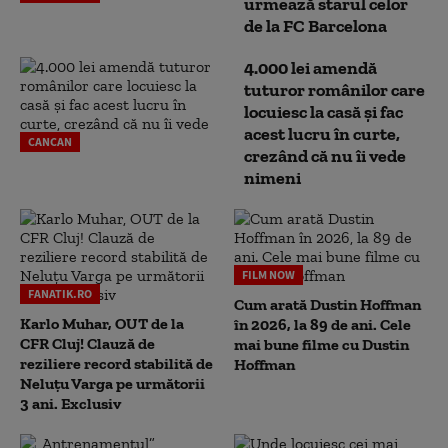
urmează starul celor
de la FC Barcelona
4.000 lei amendă
tuturor românilor care
locuiesc la casă și fac
acest lucru în curte,
CANCAN
crezând că nu îi vede
nimeni
FILM NOW
FANATIK.RO
Cum arată Dustin Hoffman
Karlo Muhar, OUT de la
în 2026, la 89 de ani. Cele
CFR Cluj! Clauză de
mai bune filme cu Dustin
reziliere record stabilită de
Hoffman
Neluțu Varga pe următorii
3 ani. Exclusiv