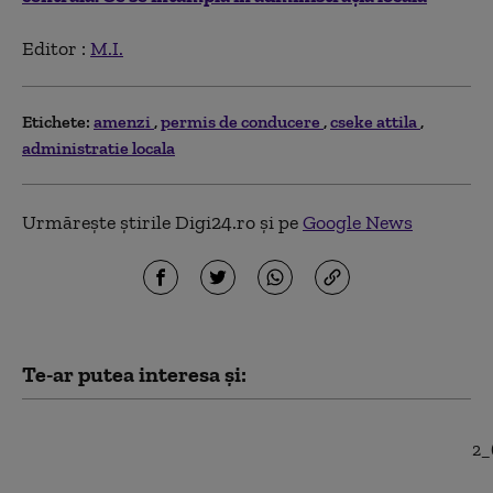
Editor :
M.I.
Etichete:
amenzi
permis de conducere
cseke attila
administratie locala
Urmărește știrile Digi24.ro și pe
Google News
Te-ar putea interesa și:
Ilie Bolojan, despre
angajările în creșele
nou construite prin