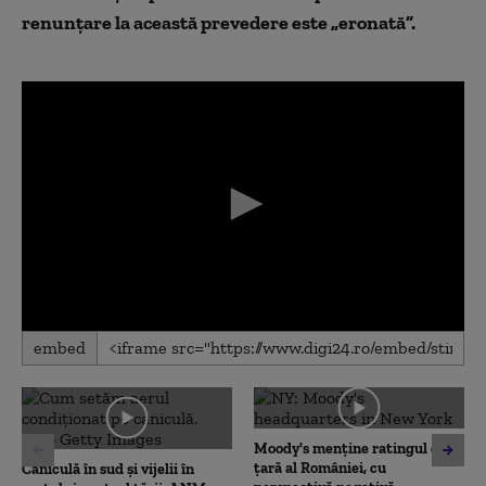
renunțare la această prevedere este „eronată”.
0
embed
seconds
of
0
seconds
Moody's menține ratingul de
țară al României, cu
Caniculă în sud și vijelii în