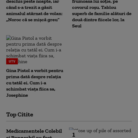
deschis peste noapte, iar
frumoasa lui soție, pe
când s-a trezit a găsit
covorul roșu. Tablou
animalul atârnat de volan:
superb de familie alături de
„Noroc că se mișcă greu”
două dintre fiicele lor, la
Seul
UTV
Gina Pistol a vorbit pentru
prima dată despre relația
cu tatăl ei. Cum i-a
schimbat viața fiica sa,
Josephine
Top Citite
Medicamentele Colebil
1
și Panzcebil au fost