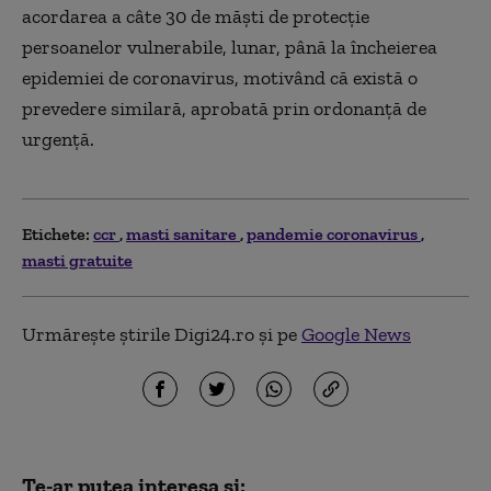
acordarea a câte 30 de măști de protecție
persoanelor vulnerabile, lunar, până la încheierea
epidemiei de coronavirus,
motivând că e
xis
tă
o
prevedere similară, aprobată prin
ordonanță de
urgență
.
Etichete:
ccr
masti sanitare
pandemie coronavirus
masti gratuite
Urmărește știrile Digi24.ro și pe
Google News
Te-ar putea interesa și: