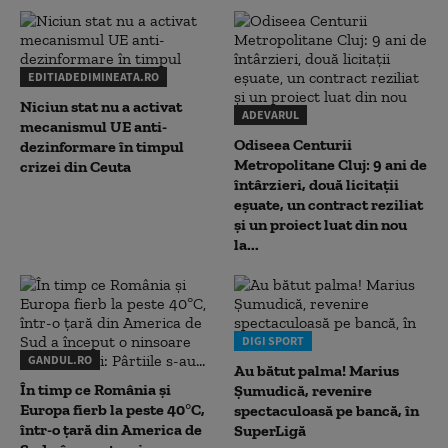
EDITIADEDIMINEATA.RO
Niciun stat nu a activat
ADEVARUL
mecanismul UE anti-
Odiseea Centurii
dezinformare în timpul
Metropolitane Cluj: 9 ani de
crizei din Ceuta
întârzieri, două licitații
eșuate, un contract reziliat
și un proiect luat din nou
la...
DIGI SPORT
GANDUL.RO
Au bătut palma! Marius
În timp ce România și
Șumudică, revenire
Europa fierb la peste 40°C,
spectaculoasă pe bancă, în
într-o țară din America de
SuperLigă