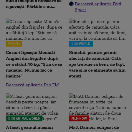
Sud a început o ninsoare ca-
Descarcă aplicația Digi
n povești: Pârtiile s-au...
Sport
PRO FM
DIGI WORLD
Ce nu-i lipsește Monicăi
Rinichii, printre primii
Anghel din frigider, după
afectați de caniculă. Câtă
ce a slăbit 40 kg: “Știu ce să
apă trebuie să bem, de fapt,
mănânc. Nu mai fac ca
vara și la ce alimente să fim
înainte”
atenți
Descarcă aplicația Pro FM
DIGI ANIMAL WORLD
FILM NOW
A lăsat geamul mașinii
Matt Damon, eclipsat de