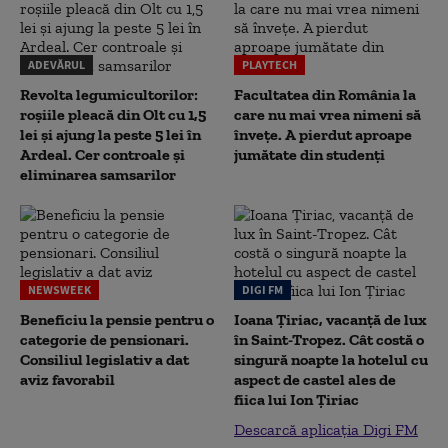
ADEVĂRUL
PLAYTECH
Revolta legumicultorilor:
Facultatea din România la
roșiile pleacă din Olt cu 1,5
care nu mai vrea nimeni să
lei și ajung la peste 5 lei în
înveţe. A pierdut aproape
Ardeal. Cer controale și
jumătate din studenţi
eliminarea samsarilor
NEWSWEEK
DIGI FM
Beneficiu la pensie pentru o
Ioana Țiriac, vacanță de lux
categorie de pensionari.
în Saint-Tropez. Cât costă o
Consiliul legislativ a dat
singură noapte la hotelul cu
aviz favorabil
aspect de castel ales de
fiica lui Ion Țiriac
Descarcă aplicația Digi FM