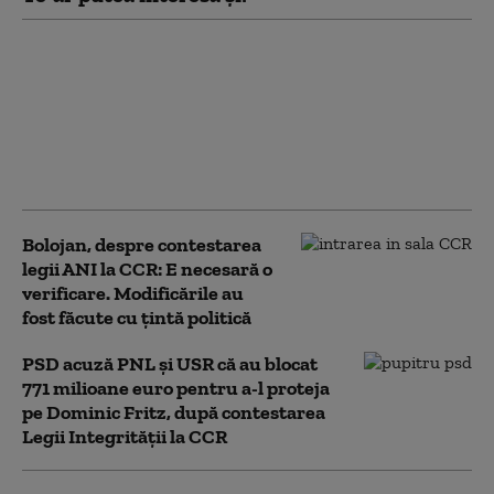
Nicușor Dan a trimis
înapoi Parlamentului
proiectul de lege care
dublează numărul
urșilor ce pot fi
împușcați
Bolojan, despre contestarea
legii ANI la CCR: E necesară o
verificare. Modificările au
fost făcute cu țintă politică
PSD acuză PNL şi USR că au blocat
771 milioane euro pentru a-l proteja
pe Dominic Fritz, după contestarea
Legii Integrității la CCR