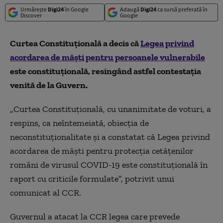
Urmărește
Digi24
în Google
Adaugă
Digi24
ca sursă preferată în
Discover
Google
Curtea Constituțională a decis că
Legea privind
acordarea de măşti pentru persoanele vulnerabile
este constituțională, resingând astfel contestația
venită de la Guvern.
„
Curtea Constituțională, cu unanimitate de voturi, a
respins, ca neîntemeiată, obiecția de
neconstituționalitate și a constatat că Legea privind
acordarea de măşti pentru protecţia cetăţenilor
români de virusul COVID-19 este constituțională în
raport cu criticile formulate
”, potrivit unui
comunicat al CCR.
Guvernul a atacat la CCR legea care prevede