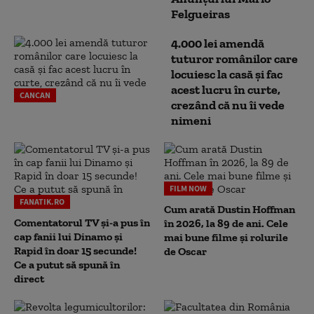
Felgueiras
4.000 lei amendă
tuturor românilor care
locuiesc la casă și fac
acest lucru în curte,
CANCAN
crezând că nu îi vede
nimeni
FILM NOW
FANATIK.RO
Cum arată Dustin Hoffman
Comentatorul TV și-a pus în
în 2026, la 89 de ani. Cele
cap fanii lui Dinamo și
mai bune filme și rolurile
Rapid în doar 15 secunde!
de Oscar
Ce a putut să spună în
direct