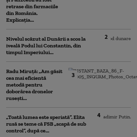
retrase din farmaciile
din România.
Explicația...
2
Nivelul scăzut al Dunării a scos la
iveală Podul lui Constantin, din
timpul Imperiului...
Radu Miruță: „Am găsit
3
cea mai eficientă
metodă pentru
doborârea dronelor
rusești...
4
„Toată lumea este speriată”. Elita
rusă se teme că FSB „scapă de sub
control”, după ce...