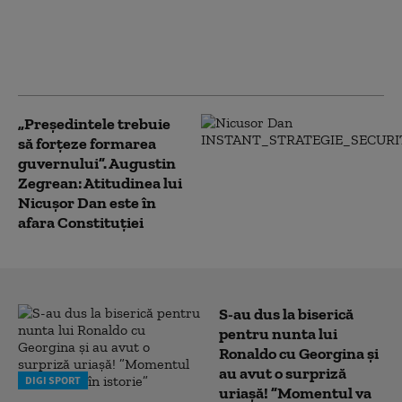
USR și PNL au contestat
Legea Integrității la CCR.
Milioane de euro din PNRR, în
pericol
„Președintele trebuie
să forțeze formarea
guvernului”. Augustin
Zegrean: Atitudinea lui
Nicușor Dan este în
afara Constituției
S-au dus la biserică
pentru nunta lui
Ronaldo cu Georgina și
au avut o surpriză
DIGI SPORT
uriașă! ”Momentul va