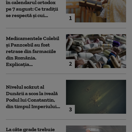
în calendarul ortodox
pe 7 august: Ce tradiții
se respectă și cui...
1
Medicamentele Colebil
și Panzcebil au fost
retrase din farmaciile
din România.
2
Explicația...
Nivelul scăzut al
Dunării a scos la iveală
Podul lui Constantin,
din timpul Imperiului...
3
La câte grade trebuie