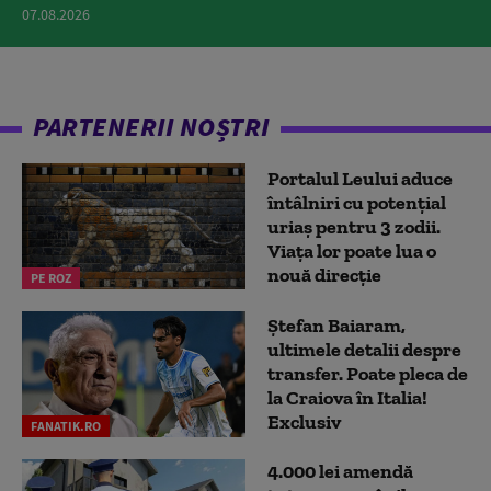
07.08.2026
PARTENERII NOȘTRI
Portalul Leului aduce
întâlniri cu potențial
uriaș pentru 3 zodii.
Viața lor poate lua o
nouă direcție
PE ROZ
Ștefan Baiaram,
ultimele detalii despre
transfer. Poate pleca de
la Craiova în Italia!
Exclusiv
FANATIK.RO
4.000 lei amendă