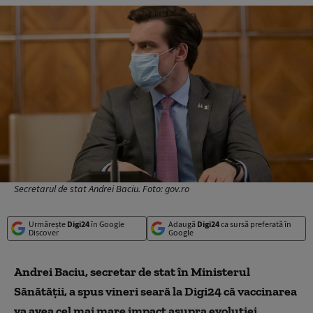
Secretarul de stat Andrei Baciu. Foto: gov.ro
Urmărește
Digi24
în Google
Adaugă
Digi24
ca sursă preferată în
Discover
Google
Andrei Baciu, secretar de stat în Ministerul
Sănătății, a spus vineri seară la Digi24 că vaccinarea
va avea cel mai mare impact asupra evoluției