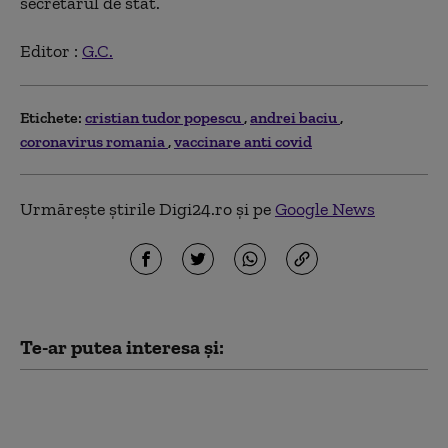
secretarul de stat.
Editor :
G.C.
Etichete:
cristian tudor popescu
andrei baciu
coronavirus romania
vaccinare anti covid
Urmărește știrile Digi24.ro și pe
Google News
Te-ar putea interesa și:
Scandalul din PNL
ajunge iar în instanță.
Liderii demiși ai