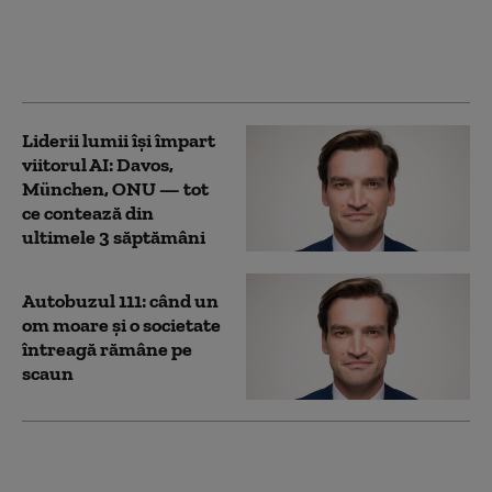
filialelor din București
cer suspendarea
deciziei
Liderii lumii își împart
viitorul AI: Davos,
München, ONU — tot
ce contează din
ultimele 3 săptămâni
Autobuzul 111: când un
om moare și o societate
întreagă rămâne pe
scaun
Eutanasierea câinilor
sănătoși ar putea fi