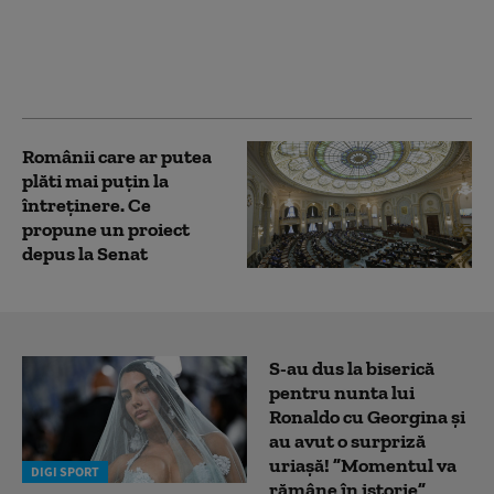
interzisă. Noi
propuneri legislative
pentru protecția
animalelor
Românii care ar putea
plăti mai puțin la
întreținere. Ce
propune un proiect
depus la Senat
S-au dus la biserică
pentru nunta lui
Ronaldo cu Georgina și
au avut o surpriză
uriașă! ”Momentul va
DIGI SPORT
rămâne în istorie”