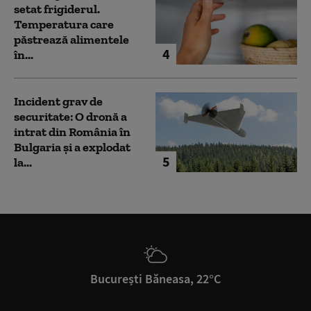
setat frigiderul.
Temperatura care
păstrează alimentele
4
în...
Incident grav de
securitate: O dronă a
intrat din România în
Bulgaria şi a explodat
5
la...
București Băneasa, 22°C