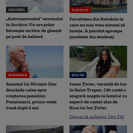
ADEVĂRUL
PLAYTECH
„Antrenamentul” sezonului
Facultatea din România la
în Arctica: Un urs polar
care nu mai vrea nimeni să
folosește un bloc de gheață
înveţe. A pierdut aproape
pe post de halteră
jumătate din studenţi
NEWSWEEK
DIGI FM
Anunțul lui Nicușor Dan
Ioana Țiriac, vacanță de lux
deschide calea spre
în Saint-Tropez. Cât costă o
creșterea pensiilor.
singură noapte la hotelul cu
Pensionarii, prima veste
aspect de castel ales de
bună după 2 ani
fiica lui Ion Țiriac
Descarcă aplicația Digi FM