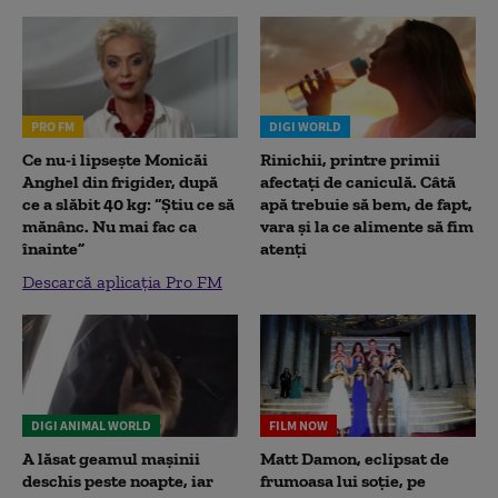
PRO FM
DIGI WORLD
Ce nu-i lipsește Monicăi
Rinichii, printre primii
Anghel din frigider, după
afectați de caniculă. Câtă
ce a slăbit 40 kg: “Știu ce să
apă trebuie să bem, de fapt,
mănânc. Nu mai fac ca
vara și la ce alimente să fim
înainte”
atenți
Descarcă aplicația Pro FM
DIGI ANIMAL WORLD
FILM NOW
A lăsat geamul mașinii
Matt Damon, eclipsat de
deschis peste noapte, iar
frumoasa lui soție, pe