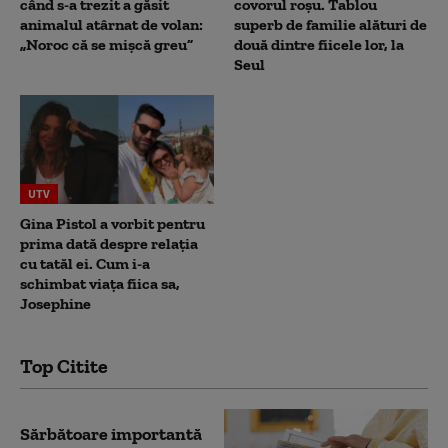
când s-a trezit a găsit
covorul roșu. Tablou
animalul atârnat de volan:
superb de familie alături de
„Noroc că se mișcă greu”
două dintre fiicele lor, la
Seul
UTV
Gina Pistol a vorbit pentru
prima dată despre relația
cu tatăl ei. Cum i-a
schimbat viața fiica sa,
Josephine
Top Citite
Sărbătoare importantă