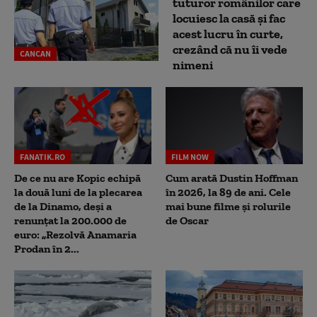
tuturor românilor care
locuiesc la casă și fac
acest lucru în curte,
crezând că nu îi vede
CANCAN
nimeni
FANATIK.RO
FILM NOW
De ce nu are Kopic echipă
Cum arată Dustin Hoffman
la două luni de la plecarea
în 2026, la 89 de ani. Cele
de la Dinamo, deși a
mai bune filme și rolurile
renunțat la 200.000 de
de Oscar
euro: „Rezolvă Anamaria
Prodan în 2...