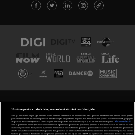
TERMENI ȘI CONDIȚII
POLITICA DE CONFIDENȚIALITATE
Nouă ne pasă ca datele tale personale să rămână confidențiale
Noi și partenerii noștri
30
stocăm și/sau accesăm informații pe dispozitivul dvs., precum identificatorii cookie unici pentru
prelucrarea datelor cu caracter personal. Puteți accepta sau gestiona alegerile dvs. făcând clic mai jos sau în orice moment, pe pagina
ABONARE DIGI TV
cu politica de confidențialitate. Aceste alegeri vor fi raportate partenerilor noștri și nu vă vor afecta navigarea.
Mai multe detalii
Noi si partenerii nostri (retelele de socializare si agentiile de publicitate partenere, precum si furnizorii nostri de servicii de date
analitice) prelucram date pentru a permite website-ului sa functioneze, pentru a personaliza continutul si anunturile publicitare
GESTIONAȚI PREFERINȚELE
afisate in functie de interesele si/sau profilul dvs., pentru a va oferi functionalitati aferente retelelor de socializare si pentru a analiza
traficul pe website. Beneficiati de drepturile prevazute de art. 15-22 din GDPR in legatura cu prelucrarea datelor cu caracter