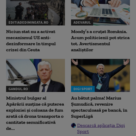
EDITIADEDIMINEATA.RO
ADEVARUL
Niciun stat nu a activat
Moody’s a cruțat România.
mecanismul UE anti-
Acum politicienii pot strica
dezinformare în timpul
tot. Avertismentul
crizei din Ceuta
analiștilor
GANDUL.RO
DIGI SPORT
Ministrul bulgar al
Au bătut palma! Marius
Apărării susține că puterea
Șumudică, revenire
exploziei și coloana de fum
spectaculoasă pe bancă, în
arată că drona transporta o
SuperLigă
cantitate semnificativă
Descarcă aplicația Digi
de...
Sport