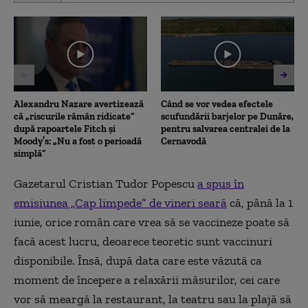
of
7
minutes,
25
seconds
Alexandru Nazare avertizează
Când se vor vedea efectele
că „riscurile rămân ridicate”
scufundării barjelor pe Dunăre,
după rapoartele Fitch și
pentru salvarea centralei de la
Moody’s: „Nu a fost o perioadă
Cernavodă
simplă”
Gazetarul Cristian Tudor Popescu
a spus în
emisiunea „Cap limpede” de vineri seară
că, până la 1
iunie, orice român care vrea să se vaccineze poate să
facă acest lucru, deoarece teoretic sunt vaccinuri
disponibile. Însă, după data care este văzută ca
moment de începere a relaxării măsurilor, cei care
vor să meargă la restaurant, la teatru sau la plajă să