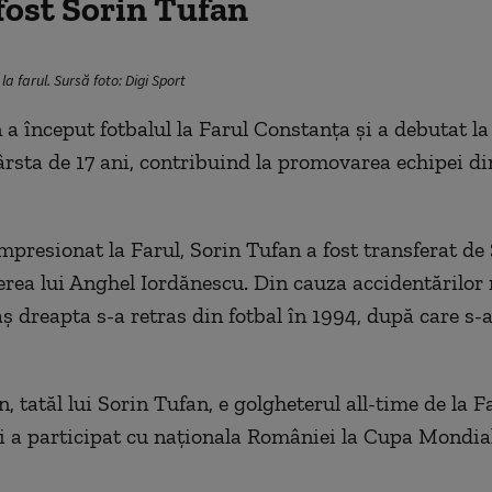
fost Sorin Tufan
la farul. Sursă foto: Digi Sport
 a început fotbalul la Farul Constanța și a debutat la
vârsta de 17 ani, contribuind la promovarea echipei di
mpresionat la Farul, Sorin Tufan a fost transferat de
rerea lui Anghel Iordănescu. Din cauza accidentărilor 
ș dreapta s-a retras din fotbal în 1994, după care s-a
 tatăl lui Sorin Tufan, e golgheterul all-time de la F
și a participat cu naționala României la Cupa Mondia