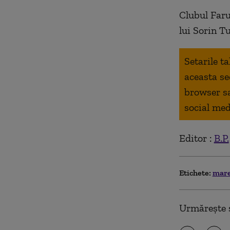
Clubul Faru
lui Sorin T
Setarile t
aceasta se
browser s
social med
Editor :
B.P.
Etichete:
mare
Urmărește ș