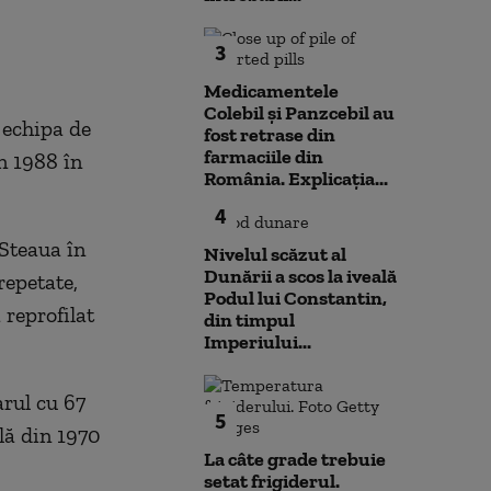
3
Medicamentele
Colebil și Panzcebil au
 echipa de
fost retrase din
farmaciile din
n 1988 în
România. Explicația...
4
 Steaua în
Nivelul scăzut al
Dunării a scos la iveală
repetate,
Podul lui Constantin,
 reprofilat
din timpul
Imperiului...
arul cu 67
5
lă din 1970
La câte grade trebuie
setat frigiderul.