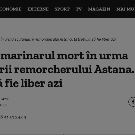
CONOMIE
EXTERNE
SPORT
TV
MAGAZIN
MAI MU
în urma scufundării remorcherului Astana. El trebuia să fie liber azi
e marinarul mort în urma
ii remorcherului Astana.
 fie liber azi
 14:58
4:35