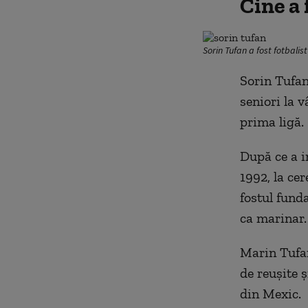
Cine a 
Sorin Tufan a fost fotbalist 
Sorin Tufan
seniori la 
prima ligă.
După ce a i
1992, la ce
fostul funda
ca marinar.
Marin Tufan,
de reușite 
din Mexic.