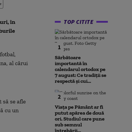
e
TOP CITITE
ri, în
burile
1
fotbal,
Sărbătoare
na, al cărui
importantă în
calendarul ortodox pe
7 august: Ce tradiții se
respectă și cui...
2
 să se afle
Viața pe Pământ ar fi
ră cu un
putut apărea de două
ori. Studiul care pune
sub semnul
întrebării...