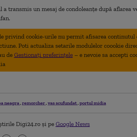
l a transmis un mesaj de condoleanțe după aflarea ve
ufan.
ale privind cookie-urile nu permit afisarea continutul
ctiune. Poti actualiza setarile modulelor coookie dire
au de
Gestionați preferințele
– e nevoie sa accepti co
ia
a neagra
remorcher
vas scufundat
portul midia
tirile Digi24.ro și pe
Google News