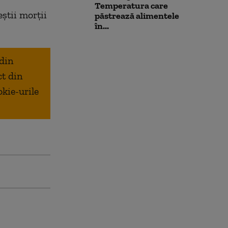
Temperatura care
știi morții
păstrează alimentele
în...
 din
ct din
okie-urile