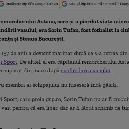
Urmărește
Digi24
în Google Discover
Adaugă
Digi24
ca sursă preferată în Googl
emorcherului Astana, care și-a pierdut viața miercu
dării vasului, era Sorin Tufan, fost fotbalist la clu
anța și Steaua București.
 (57 de ani) a devenit marinar după ce s-a retras din 
i Sport
. De altfel, el era căpitanul remorcherului Asta
 recuperat din mare după
scufundarea vasului
.
tru membri ai echipajului nu fuseseră încă găsiți.
i Sport, care preia gsp.ro, Sorin Tufan nu ar fi trebuit
vas, pentru că era liber, dar ar fi făcut schimb de tu