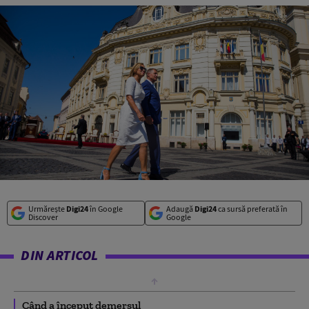
Urmărește
Digi24
în Google
Adaugă
Digi24
ca sursă preferată în
Discover
Google
DIN ARTICOL
Când a început demersul