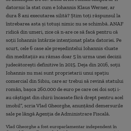
datornic la stat cum e Iohannis Klaus Werner, ar
dura 8 ani executarea silită? Ştim toţi răspunsul la
întrebarea asta şi totuşi nimic nu se schimbă. ANAF
ridică din umeri, zice că n-are ce să facă pentru că
soţii Iohannis întârzie intenţionat plata datoriei. Pe
scurt, cele 6 case ale preşedintelui Iohannis «luate
din meditaţii» au rămas doar 5 în urma unei decizii
judecătoreşti definitive în 2015. Deja din 2016, soţii
Iohannis nu mai sunt proprietarii unui spaţiu
comercial din Sibiu, care ar trebui să revină statului
român, başca 260.000 de euro pe care cei doi soţi i-
au câştigat din chirii încasate fără drept pentru acel
imobil”, scria Vlad Gheorghe, anunţând demersurile
sale pe lângă Agenţia de Administrare Fiscală.
Vlad Gheorghe a fost europarlamentar independent în