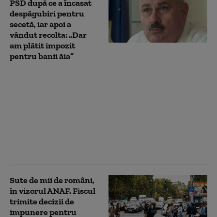
PSD după ce a încasat
despăgubiri pentru
secetă, iar apoi a
vândut recolta: „Dar
am plătit impozit
pentru banii ăia”
Reducere de 3% la
impozit pentru mai
multe firme:
Ministerul Finanțelor a
aprobat procedura.
ANAF acordă automat
bonificația
Sute de mii de români,
în vizorul ANAF. Fiscul
trimite decizii de
impunere pentru