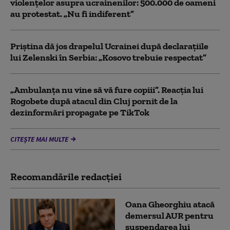
violențelor asupra ucrainenilor: 500.000 de oameni
au protestat. „Nu fi indiferent”
Priștina dă jos drapelul Ucrainei după declarațiile
lui Zelenski în Serbia: „Kosovo trebuie respectat”
„Ambulanța nu vine să vă fure copiii”. Reacția lui
Rogobete după atacul din Cluj pornit de la
dezinformări propagate pe TikTok
CITEȘTE MAI MULTE
Recomandările redacţiei
Oana Gheorghiu atacă
demersul AUR pentru
suspendarea lui