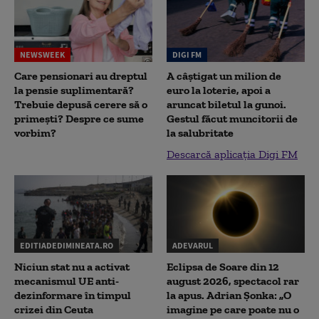
NEWSWEEK
DIGI FM
Care pensionari au dreptul
A câștigat un milion de
la pensie suplimentară?
euro la loterie, apoi a
Trebuie depusă cerere să o
aruncat biletul la gunoi.
primești? Despre ce sume
Gestul făcut muncitorii de
vorbim?
la salubritate
Descarcă aplicația Digi FM
EDITIADEDIMINEATA.RO
ADEVARUL
Niciun stat nu a activat
Eclipsa de Soare din 12
mecanismul UE anti-
august 2026, spectacol rar
dezinformare în timpul
la apus. Adrian Șonka: „O
crizei din Ceuta
imagine pe care poate nu o