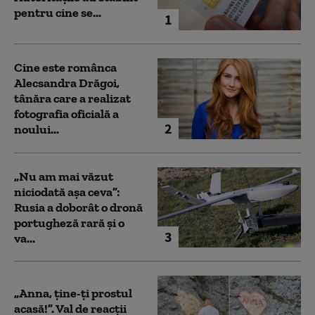
pentru cine se...
1
Cine este românca
Alecsandra Drăgoi,
tânăra care a realizat
fotografia oficială a
2
noului...
„Nu am mai văzut
niciodată așa ceva”:
Rusia a doborât o dronă
portugheză rară și o
3
va...
„Anna, ţine-ţi prostul
acasă!”. Val de reacții