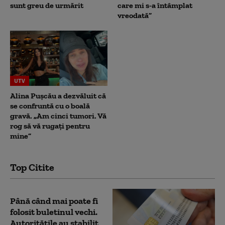
sunt greu de urmărit
care mi s-a întâmplat
vreodată”
UTV
Alina Pușcău a dezvăluit că
se confruntă cu o boală
gravă. „Am cinci tumori. Vă
rog să vă rugați pentru
mine”
Top Citite
Până când mai poate fi
folosit buletinul vechi.
Autoritățile au stabilit