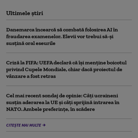
Ultimele știri
Danemarca încearcă să combată folosirea AI în
fraudarea examenelor. Elevii vor trebui să-şi
susţină oral eseurile
Criză la FIFA: UEFA declară că îşi menţine boicotul
privind Cupele Mondiale, chiar dacă proiectul de
vânzare a fost retras
Cel mai recent sondaj de opinie: Câți ucraineni
susțin aderarea la UE și câți sprijină intrarea în
NATO. Ambele preferințe, în scădere
CITEȘTE MAI MULTE