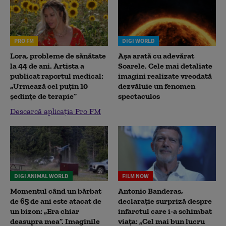
PRO FM
DIGI WORLD
Lora, probleme de sănătate
Așa arată cu adevărat
la 44 de ani. Artista a
Soarele. Cele mai detaliate
publicat raportul medical:
imagini realizate vreodată
„Urmează cel puțin 10
dezvăluie un fenomen
ședințe de terapie”
spectaculos
Descarcă aplicația Pro FM
DIGI ANIMAL WORLD
FILM NOW
Momentul când un bărbat
Antonio Banderas,
de 65 de ani este atacat de
declarație surpriză despre
un bizon: „Era chiar
infarctul care i-a schimbat
deasupra mea”. Imaginile
viața: „Cel mai bun lucru