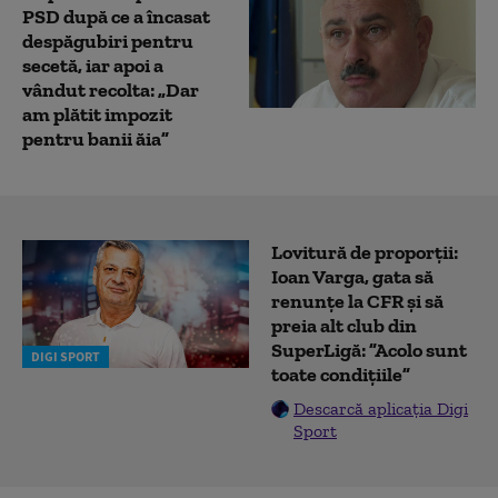
PSD după ce a încasat
despăgubiri pentru
secetă, iar apoi a
vândut recolta: „Dar
am plătit impozit
pentru banii ăia”
Lovitură de proporții:
Ioan Varga, gata să
renunțe la CFR și să
preia alt club din
SuperLigă: ”Acolo sunt
DIGI SPORT
toate condițiile”
Descarcă aplicația Digi
Sport