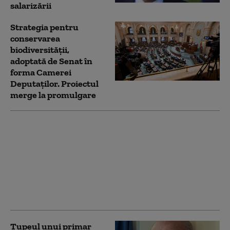
salarizării
Strategia pentru
conservarea
biodiversității,
adoptată de Senat în
forma Camerei
Deputaților. Proiectul
merge la promulgare
PSD nu susține
demersul AUR de
suspendare a
președintelui Nicușor
Dan. Ghigiu: „Criza
guvernamentală e
suficientă”
Tupeul unui primar