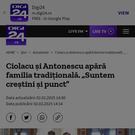
Digi24
VIEW
m.digi24.ro
FREE - In Google Play
LIVE TV
LIVE FM
HOME
Știri
Actualitate
Ciolacu și Antonescu apără familia tradițională. „Suntem creștini și punct”
Ciolacu și Antonescu apără
familia tradițională. „Suntem
creștini și punct”
Data actualizării:
02.02.2025 14:30
Data publicării:
02.02.2025 14:14