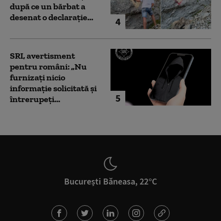
după ce un bărbat a
desenat o declarație...
4
SRI, avertisment
pentru români: „Nu
furnizați nicio
informație solicitată și
5
întrerupeți...
București Băneasa, 22°C