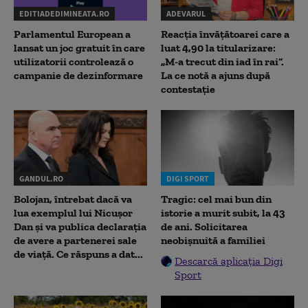
EDITIADEDIMINEATA.RO
ADEVARUL
Parlamentul European a
Reacția învățătoarei care a
lansat un joc gratuit în care
luat 4,90 la titularizare:
utilizatorii controlează o
„M-a trecut din iad în rai”.
campanie de dezinformare
La ce notă a ajuns după
contestație
GANDUL.RO
DIGI SPORT
Bolojan, întrebat dacă va
Tragic: cel mai bun din
lua exemplul lui Nicușor
istorie a murit subit, la 43
Dan și va publica declarația
de ani. Solicitarea
de avere a partenerei sale
neobișnuită a familiei
de viață. Ce răspuns a dat...
Descarcă aplicația Digi
Sport