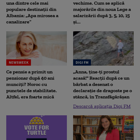
una dintre cele mai
vechime. Cum se aplică
populare destinații din
majorările din noua Lege a
Albania: „Apa mirosea a
salarizării după 3, 5, 10, 15
canalizare”
și...
NEWSWEEK
DIGI FM
Ce pensie a primit un
„Anna, ţine-ţi prostul
pensionar după 40 ani
acasă!" Reacţii după ce un
munciți? Noroc cu
bărbat a desenat o
punctele de stabilitate.
declaraţie de dragoste pe o
Altfel, era foarte mică
stâncă, în Transfăgărăşan
Descarcă aplicația Digi FM