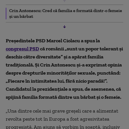
Crin Antonescu: Cred că familia e formată dintr-o femeie
și un bărbat
Președintele PSD Marcel Ciolacu a spus la
congresul PSD
că românii „sunt un popor tolerant şi
deschis către diversitate” și a apărat familia
tradițională. Și Crin Antonescu și-a exprimat opinia
despre drepturile minorităților sexuale, punctând:
„Fiecare în intimitatea lui, fără nicio paradă!”.
Candidatul la prezidențiale a spus, de asemenea, că
spijină familia formată dintre un bărbat și o femeie.
„Una dintre cele mai grave greşeli care a alimentat
revolta peste tot în Europa a fost agresivitatea
progresistă. Am ajuns să vorbim în şoaptă, inclusiv