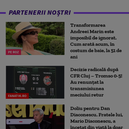
PARTENERII NOȘTRI
Transformarea
Andreei Marin este
imposibil de ignorat.
Cum arată acum, în
costum de baie, la 51 de
PE ROZ
ani
Decizie radicală după
CFR Cluj – Tromso 0-5!
Au renunțat la
transmisiunea
meciului retur
FANATIK.RO
Doliu pentru Dan
Diaconescu. Fratele lui,
Mario Diaconescu, a
încetat din viață la doar