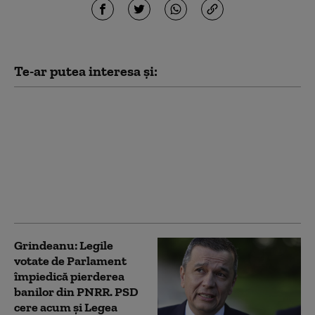
Te-ar putea interesa și:
PSD acuză PNL şi USR
că au blocat 771
milioane euro pentru
a-l proteja pe Dominic
Fritz, după contestarea
Legii Integrității la
CCR
Grindeanu: Legile
votate de Parlament
împiedică pierderea
banilor din PNRR. PSD
cere acum și Legea