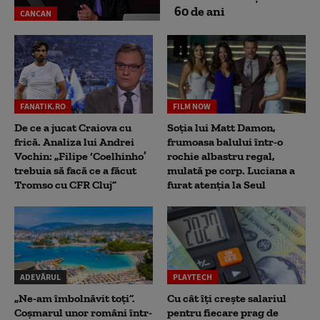
60 de ani
CANCAN
FANATIK.RO
FILM NOW
De ce a jucat Craiova cu
Soția lui Matt Damon,
frică. Analiza lui Andrei
frumoasa balului într-o
Vochin: „Filipe ‘Coelhinho’
rochie albastru regal,
trebuia să facă ce a făcut
mulată pe corp. Luciana a
Tromso cu CFR Cluj”
furat atenția la Seul
ADEVĂRUL
PLAYTECH
„Ne-am îmbolnăvit toți”.
Cu cât îți crește salariul
Coșmarul unor români într-
pentru fiecare prag de