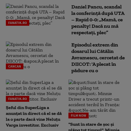
Daniel Pancu, scandal
la conferință după UTA
– Rapid 0-0: „Mamă, ce
FANATIK.RO
penalty! Dacă nu mă
respectați, plec”
Episodul extrem din
dosarul lui Cătălin
Avramescu, cercetat de
DIICOT: 'A plecat în
CANCAN
pădure cu o
FANATIK.RO
Șeful din SuperLiga a
anunțat în direct că el se dă
FILM NOW
la o parte dacă vine Neluțu
"Sunt în stare de șoc și
Varga investitor. Exclusiv
plâng tot timpul". Minnie