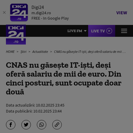
Digi24
VIEW
m.digi24.ro
FREE - In Google Play
LIVE TV
LIVE FM
HOME
Știri
Actualitate
CNAS nu găseşte IT-işti, deşi oferă salariu de mii de euro. Din cinci posturi, sunt ocupate doar două
CNAS nu găseşte IT-işti, deşi
oferă salariu de mii de euro. Din
cinci posturi, sunt ocupate doar
două
Data actualizării:
10.02.2025 23:45
Data publicării:
10.02.2025 23:44