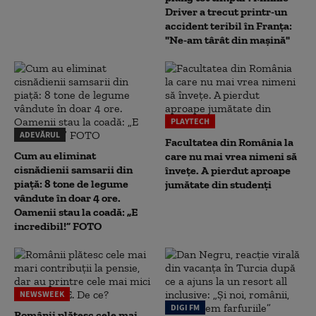
Driver a trecut printr-un
accident teribil în Franța:
"Ne-am târât din mașină"
PLAYTECH
ADEVĂRUL
Facultatea din România la
Cum au eliminat
care nu mai vrea nimeni să
cisnădienii samsarii din
înveţe. A pierdut aproape
piață: 8 tone de legume
jumătate din studenţi
vândute în doar 4 ore.
Oamenii stau la coadă: „E
incredibil!” FOTO
NEWSWEEK
DIGI FM
Românii plătesc cele mai