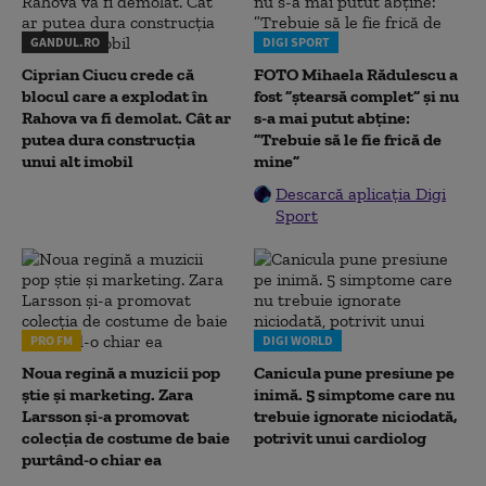
GANDUL.RO
DIGI SPORT
Ciprian Ciucu crede că
FOTO Mihaela Rădulescu a
blocul care a explodat în
fost ”ștearsă complet” și nu
Rahova va fi demolat. Cât ar
s-a mai putut abține:
putea dura construcția
”Trebuie să le fie frică de
unui alt imobil
mine”
Descarcă aplicația Digi
Sport
PRO FM
DIGI WORLD
Noua regină a muzicii pop
Canicula pune presiune pe
știe și marketing. Zara
inimă. 5 simptome care nu
Larsson și-a promovat
trebuie ignorate niciodată,
colecția de costume de baie
potrivit unui cardiolog
purtând-o chiar ea