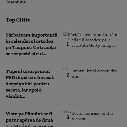
Josephine
Top Citite
Sărbătoare importantă
în calendarul ortodox
1
pe 7 august: Ce tradiții
se respectă și cui...
Tupeul unui primar
2
PSD după ce a încasat
despăgubiri pentru
secetă, iar apoi a
vândut...
Viața pe Pământ ar fi
3
putut apărea de două
ori. Studiul care pune