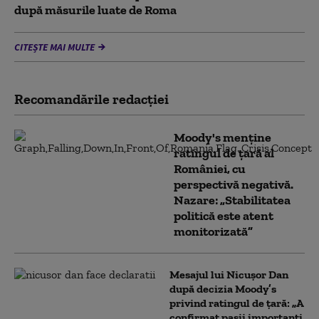
după măsurile luate de Roma
CITEȘTE MAI MULTE
Recomandările redacţiei
Moody's menține
ratingul de țară al
României, cu
perspectivă negativă.
Nazare: „Stabilitatea
politică este atent
monitorizată”
Mesajul lui Nicușor Dan
după decizia Moody’s
privind ratingul de țară: „A
confirmat pașii importanți