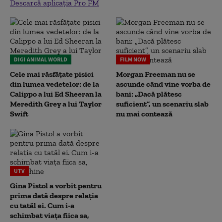
Descarcă aplicația Pro FM
DIGI ANIMAL WORLD
FILM NOW
Cele mai răsfățate pisici
Morgan Freeman nu se
din lumea vedetelor: de la
ascunde când vine vorba de
Calippo a lui Ed Sheeran la
bani: „Dacă plătesc
Meredith Grey a lui Taylor
suficient”, un scenariu slab
Swift
nu mai contează
UTV
Gina Pistol a vorbit pentru
prima dată despre relația
cu tatăl ei. Cum i-a
schimbat viața fiica sa,