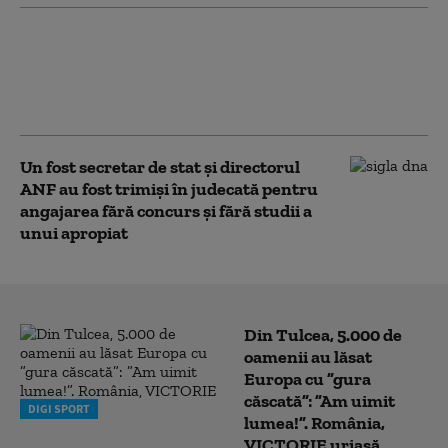
Cum argumentează Curtea de Apel
București decizia de a suspenda
activitatea ROMATSA timp de o lună
(Motivare)
Un fost secretar de stat și directorul
ANF au fost trimiși în judecată pentru
angajarea fără concurs și fără studii a
unui apropiat
Din Tulcea, 5.000 de
oamenii au lăsat
Europa cu ”gura
căscată”: ”Am uimit
DIGI SPORT
lumea!”. România,
VICTORIE uriașă