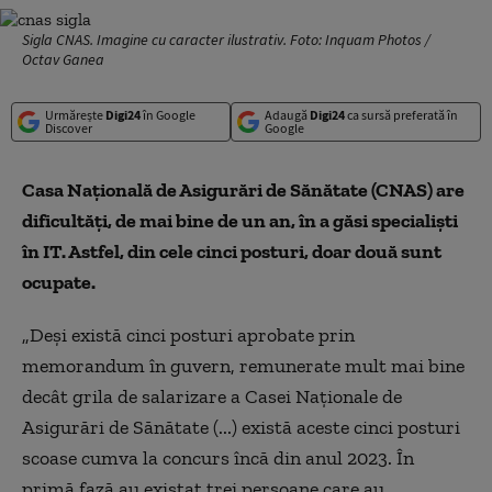
Sigla CNAS. Imagine cu caracter ilustrativ. Foto: Inquam Photos /
Octav Ganea
Urmărește
Digi24
în Google
Adaugă
Digi24
ca sursă preferată în
Discover
Google
Casa Naţională de Asigurări de Sănătate (CNAS) are
dificultăţi, de mai bine de un an, în a găsi specialişti
în IT. Astfel, din cele cinci posturi, doar două sunt
ocupate.
„Deşi există cinci posturi aprobate prin
memorandum în guvern, remunerate mult mai bine
decât grila de salarizare a Casei Naţionale de
Asigurări de Sănătate (...) există aceste cinci posturi
scoase cumva la concurs încă din anul 2023. În
primă fază au existat trei persoane care au