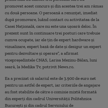
promovat acest concurs şi din acestea trei am rămas
cu două persoane. O persoană a renunţat, imediat
după promovare, luând contact cu activitatea de la
Casei Naţională, care nu este una uşoară deloc. În
prezent sunt în continuare trei posturi care trebuie
cumva ocupate, iar ele ţin de expert hardware şi
vizualizare, expert bază de date şi desigur un expert
pentru dezvoltare şi operare”, a afirmat
vicepreşedintele CNAS, Larisa Mezinu-Bălan, luni
seară, la Medika Tv, potrivit News.ro.
Ea a precizat că salariul este de 3.900 de euro net
pentru un astfel de expert, iar criteriile de angajare
au fost stabilite de către o comisie mixtă formată
din experţi din cadrul Universităţii Politehnica
Bucureşti şi din cadrul Serviciului de