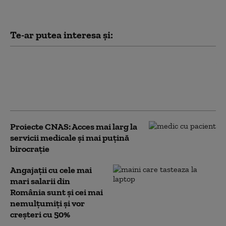
Te-ar putea interesa și:
Phenianul reacționează dur după
avertismentul lansat de SUA
împotriva informaticienilor nord-
coreeni
Proiecte CNAS: Acces mai larg la
servicii medicale și mai puţină
birocraţie
Angajații cu cele mai
mari salarii din
România sunt și cei mai
nemulțumiți și vor
creșteri cu 50%