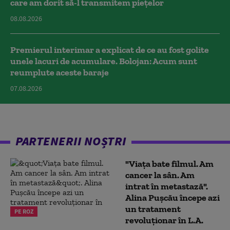
care am dorit să-l transmitem piețelor
08.08.2026
Premierul interimar a explicat de ce au fost golite
unele lacuri de acumulare. Bolojan: Acum sunt
reumplute aceste baraje
07.08.2026
PARTENERII NOȘTRI
"Viața bate filmul. Am
cancer la sân. Am
intrat în metastază".
Alina Pușcău începe azi
un tratament
PE ROZ
revoluționar în L.A.