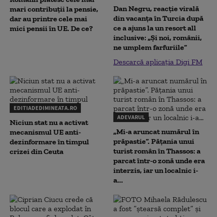
Dan Negru, reacție virală
mari contribuții la pensie,
din vacanța în Turcia după
dar au printre cele mai
ce a ajuns la un resort all
mici pensii în UE. De ce?
inclusive: „Și noi, românii,
ne umplem farfuriile”
Descarcă aplicația Digi FM
EDITIADEDIMINEATA.RO
ADEVARUL
Niciun stat nu a activat
„Mi-a aruncat numărul în
mecanismul UE anti-
prăpastie”. Pățania unui
dezinformare în timpul
turist român în Thassos: a
crizei din Ceuta
parcat într-o zonă unde era
interzis, iar un localnic i-
a...