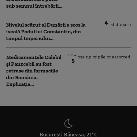
sub semnul întrebării...
4
Nivelul scăzut al Dunării a scos la
iveală Podul lui Constantin, din
timpul Imperiului...
Medicamentele Colebil
5
și Panzcebil au fost
retrase din farmaciile
din România.
Explicația...
București Băneasa, 21°C