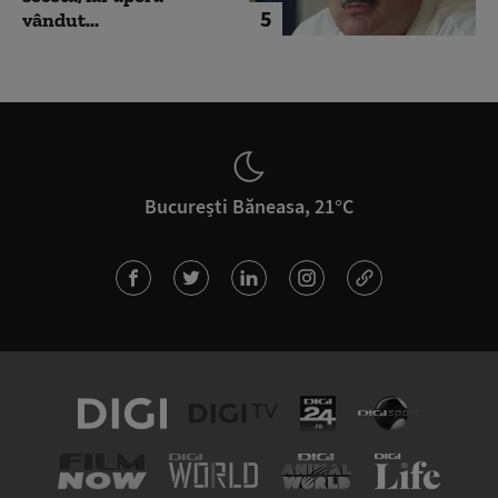
5
vândut...
București Băneasa, 21°C