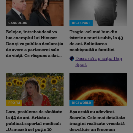
GANDUL.RO
DIGI SPORT
Bolojan, întrebat dacă va
Tragic: cel mai bun din
lua exemplul lui Nicușor
istorie a murit subit, la 43
Dan și va publica declarația
de ani. Solicitarea
de avere a partenerei sale
neobișnuită a familiei
de viață. Ce răspuns a dat...
Descarcă aplicația Digi
Sport
PRO FM
DIGI WORLD
Lora, probleme de sănătate
Așa arată cu adevărat
la 44 de ani. Artista a
Soarele. Cele mai detaliate
publicat raportul medical:
imagini realizate vreodată
„Urmează cel puțin 10
dezvăluie un fenomen