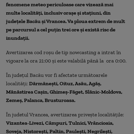
fenomene meteo periculoase care vizează mai
multe localități, inclusiv orașe și stațiuni, din
județele Bacău și Vrancea. Va ploua extrem de mult
pe parcursul a cel puțin trei ore și există risc de
inundații.
Avertizarea cod roșu de tip nowcasting a intrat în
vigoare la ora 21:00 și este valabilă până la ora 0:00.
În județul Bacău vor fi afectate următoarele
localități:
Dărmănești, Oituz, Asău, Agăș,
Mănăstirea Cașin, Ghimeș-Făget, Slănic-Moldova,
Zemeș, Palanca, Brusturoasa.
În judetul Vrancea, avertizarea privește localitățile:
Vizantea-Livezi, Câmpuri, Tulnici, Vrâncioaia,
Soveja, Nistorești, Paltin, Paulești, Negrilești,