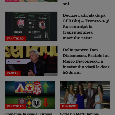
ani
Decizie radicală după
CFR Cluj – Tromso 0-5!
Au renunțat la
transmisiunea
meciului retur
FANATIK.RO
Doliu pentru Dan
Diaconescu. Fratele lui,
Mario Diaconescu, a
încetat din viață la doar
60 de ani
CANCAN
FANATIK.RO
FILM NOW
România, la coada Europei!
Soția lui Matt Damon,