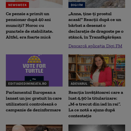
NEWSWEEK
DIGI FM
Ce pensie a primit un
„Anna, ţine-ţi prostul
pensionar după 40 ani
acasă!" Reacţii după ce un
munciți? Noroc cu
bărbat a desenat o
punctele de stabilitate.
declaraţie de dragoste pe o
Altfel, era foarte mică
stâncă, în Transfăgărăşan
Descarcă aplicația Digi FM
EDITIADEDIMINEATA.RO
ADEVARUL
Parlamentul European a
Reacția învățătoarei care a
lansat un joc gratuit în care
luat 4,90 la titularizare:
utilizatorii controlează o
„M-a trecut din iad în rai”.
campanie de dezinformare
La ce notă a ajuns după
contestație