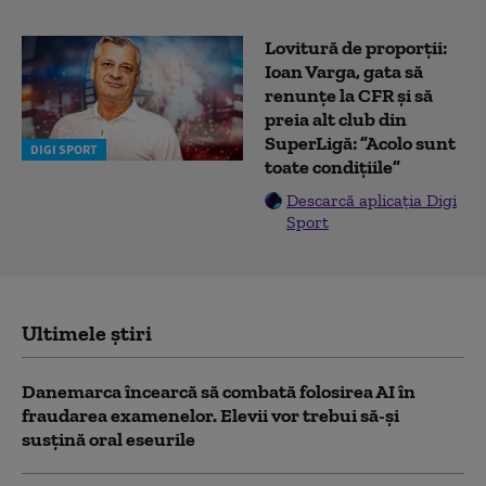
Lovitură de proporții:
Ioan Varga, gata să
renunțe la CFR și să
preia alt club din
SuperLigă: ”Acolo sunt
DIGI SPORT
toate condițiile”
Descarcă aplicația Digi
Sport
Ultimele știri
Danemarca încearcă să combată folosirea AI în
fraudarea examenelor. Elevii vor trebui să-şi
susţină oral eseurile