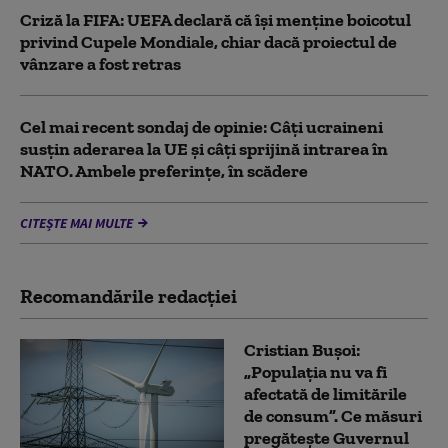
Criză la FIFA: UEFA declară că îşi menţine boicotul
privind Cupele Mondiale, chiar dacă proiectul de
vânzare a fost retras
Cel mai recent sondaj de opinie: Câți ucraineni
susțin aderarea la UE și câți sprijină intrarea în
NATO. Ambele preferințe, în scădere
CITEȘTE MAI MULTE
Recomandările redacţiei
Cristian Bușoi:
„Populația nu va fi
afectată de limitările
de consum”. Ce măsuri
pregătește Guvernul