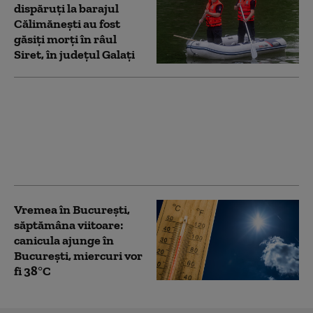
dispăruți la barajul
Călimănești au fost
găsiți morți în râul
Siret, în județul Galați
România, sub un val
intens de căldură. Cod
roșu de temperaturi
extreme, cu maxime de
până la 41 de grade
Vremea în București,
săptămâna viitoare:
canicula ajunge în
București, miercuri vor
fi 38°C