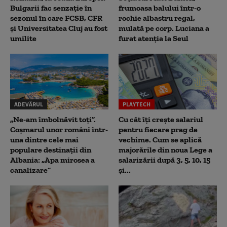
Bulgarii fac senzație în
frumoasa balului într-o
sezonul în care FCSB, CFR
rochie albastru regal,
și Universitatea Cluj au fost
mulată pe corp. Luciana a
umilite
furat atenția la Seul
ADEVĂRUL
PLAYTECH
„Ne-am îmbolnăvit toți”.
Cu cât îți crește salariul
Coșmarul unor români într-
pentru fiecare prag de
una dintre cele mai
vechime. Cum se aplică
populare destinații din
majorările din noua Lege a
Albania: „Apa mirosea a
salarizării după 3, 5, 10, 15
canalizare”
și...