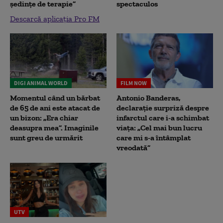
ședințe de terapie”
spectaculos
Descarcă aplicația Pro FM
DIGI ANIMAL WORLD
FILM NOW
Momentul când un bărbat
Antonio Banderas,
de 65 de ani este atacat de
declarație surpriză despre
un bizon: „Era chiar
infarctul care i-a schimbat
deasupra mea”. Imaginile
viața: „Cel mai bun lucru
sunt greu de urmărit
care mi s-a întâmplat
vreodată”
UTV