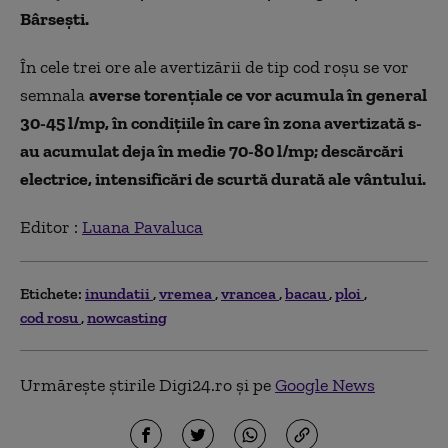
Bârsești.
În cele trei ore ale avertizării de tip cod roșu se vor
semnala
averse torențiale ce vor acumula în general
30-45 l/mp, în condițiile în care în zona avertizată s-
au acumulat deja în medie 70-80 l/mp; descărcări
electrice, intensificări de scurtă durată ale vântului.
Editor :
Luana Pavaluca
Etichete:
inundatii
vremea
vrancea
bacau
ploi
cod rosu
nowcasting
Urmărește știrile Digi24.ro și pe
Google News