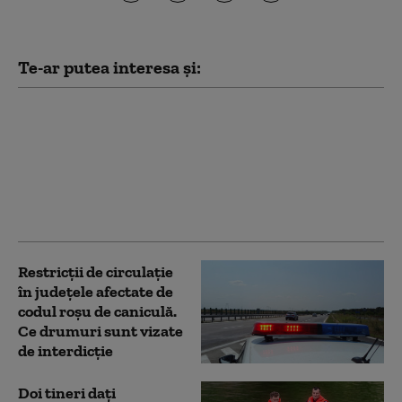
Te-ar putea interesa și:
Meteorologii anunță
trei zile de caniculă cu
temperaturi extreme,
nopţi tropicale şi
instabilitate. Zonele
afectate de cod roșu
Restricţii de circulaţie
în judeţele afectate de
codul roşu de caniculă.
Ce drumuri sunt vizate
de interdicție
Doi tineri dați