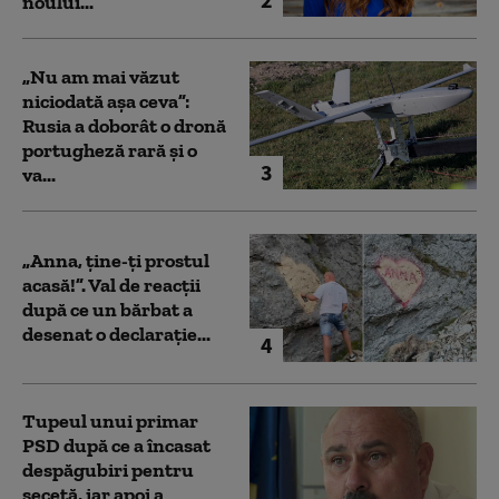
noului...
„Nu am mai văzut
niciodată așa ceva”:
Rusia a doborât o dronă
portugheză rară și o
3
va...
„Anna, ţine-ţi prostul
acasă!”. Val de reacții
după ce un bărbat a
desenat o declarație...
4
Tupeul unui primar
PSD după ce a încasat
despăgubiri pentru
secetă, iar apoi a