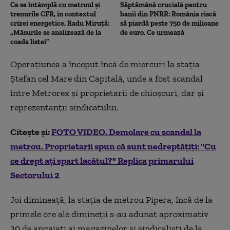
Ce se întâmplă cu metroul și
Săptămână crucială pentru
trenurile CFR, în contextul
banii din PNRR: România riscă
crizei energetice. Radu Miruță:
să piardă peste 750 de milioane
„Măsurile se analizează de la
de euro. Ce urmează
coada listei”
Operațiunea a început încă de miercuri la stația
Ștefan cel Mare din Capitală, unde a fost scandal
între Metrorex și proprietarii de chioșcuri, dar și
reprezentanții sindicatului.
Citește și:
FOTO VIDEO. Demolare cu scandal la
metrou. Proprietarii spun că sunt nedreptățiți: "Cu
ce drept ați spart lacătul?" Replica primarului
Sectorului 2
Joi dimineață, la stația de metrou Pipera, încă de la
primele ore ale dimineții s-au adunat aproximativ
30 de angajați ai magazinelor și sindicaliști de la