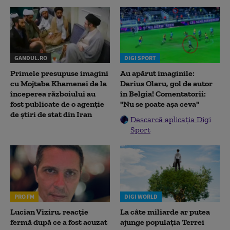
GANDUL.RO
DIGI SPORT
Primele presupuse imagini
Au apărut imaginile:
cu Mojtaba Khamenei de la
Darius Olaru, gol de autor
începerea războiului au
în Belgia! Comentatorii:
fost publicate de o agenție
"Nu se poate așa ceva"
de știri de stat din Iran
Descarcă aplicația Digi
Sport
PRO FM
DIGI WORLD
Lucian Viziru, reacție
La câte miliarde ar putea
fermă după ce a fost acuzat
ajunge populația Terrei