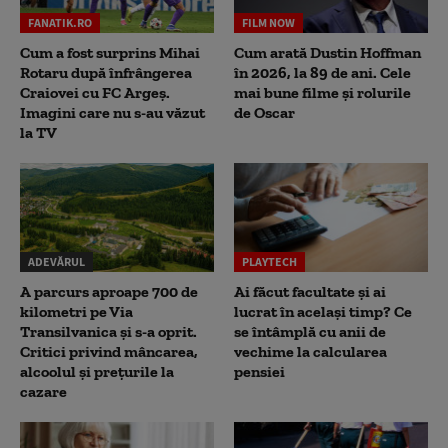
FANATIK.RO
FILM NOW
Cum a fost surprins Mihai
Cum arată Dustin Hoffman
Rotaru după înfrângerea
în 2026, la 89 de ani. Cele
Craiovei cu FC Argeș.
mai bune filme și rolurile
Imagini care nu s-au văzut
de Oscar
la TV
ADEVĂRUL
PLAYTECH
A parcurs aproape 700 de
Ai făcut facultate și ai
kilometri pe Via
lucrat în același timp? Ce
Transilvanica și s-a oprit.
se întâmplă cu anii de
Critici privind mâncarea,
vechime la calcularea
alcoolul și prețurile la
pensiei
cazare