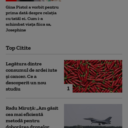
Gina Pistol a vorbit pentru
prima dată despre relația
cu tatăl ei. Cum i-a
schimbat viața fiica sa,
Josephine
Top Citite
Legătura dintre
consumul de ardei iute
și cancer. Ce a
descoperit un nou
1
studiu
Radu Miruță: „Am găsit
cea mai eficientă
metodă pentru
doborârea dronelor