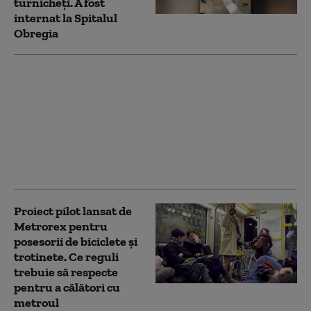
turnicheți. A fost
internat la Spitalul
Obregia
Anchetă
epidemiologică după
cazul de legioneloză la
o angajată Metrorex.
INSP: Femeia nu a fost
expusă la apa din Piaţa
Victoriei 2
Proiect pilot lansat de
Metrorex pentru
posesorii de biciclete şi
trotinete. Ce reguli
trebuie să respecte
pentru a călători cu
metroul