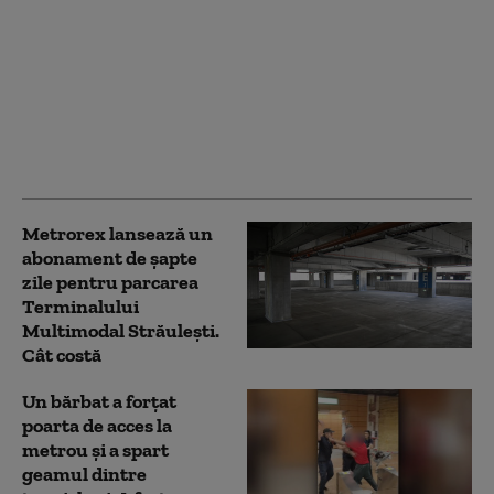
Ce se întâmplă cu
metroul și trenurile
CFR, în contextul crizei
energetice. Radu
Miruță: „Măsurile se
analizează de la coada
listei”
Metrorex lansează un
abonament de șapte
zile pentru parcarea
Terminalului
Multimodal Străuleşti.
Cât costă
Un bărbat a forțat
poarta de acces la
metrou și a spart
geamul dintre