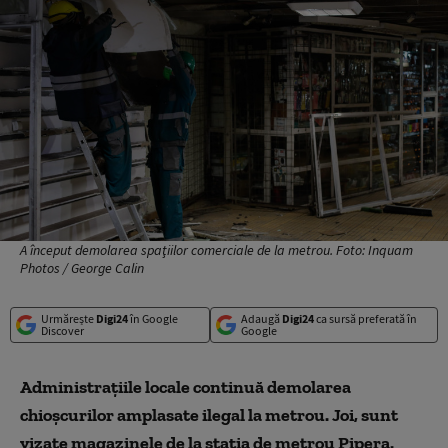
A început demolarea spaţiilor comerciale de la metrou. Foto: Inquam
Photos / George Calin
Urmărește
Digi24
în Google
Adaugă
Digi24
ca sursă preferată în
Discover
Google
Administrațiile locale continuă demolarea
chioșcurilor amplasate ilegal la metrou. Joi, sunt
vizate magazinele de la stația de metrou Pipera.