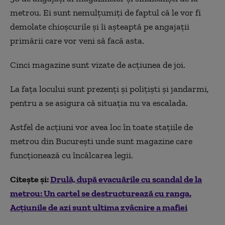
metrou. Ei sunt nemulțumiți de faptul că le vor fi
demolate chioșcurile și îi așteaptă pe angajații
primării care vor veni să facă asta.
Cinci magazine sunt vizate de acțiunea de joi.
La fața locului sunt prezenți și polițiști și jandarmi,
pentru a se asigura că situația nu va escalada.
Astfel de acțiuni vor avea loc în toate stațiile de
metrou din București unde sunt magazine care
funcționează cu încălcarea legii.
Citește și:
Drulă, după evacuările cu scandal de la
metrou: Un cartel se destructurează cu ranga.
Acțiunile de azi sunt ultima zvâcnire a mafiei