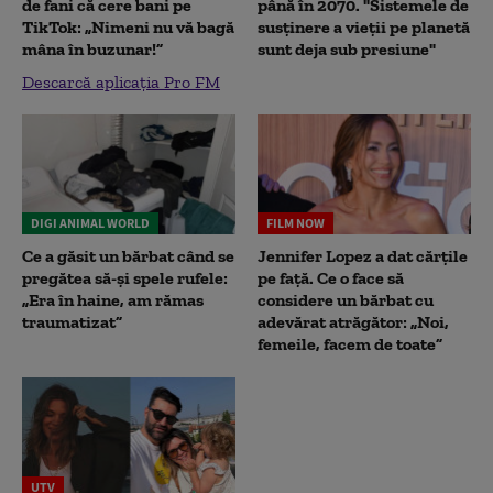
de fani că cere bani pe
până în 2070. "Sistemele de
TikTok: „Nimeni nu vă bagă
susținere a vieții pe planetă
mâna în buzunar!”
sunt deja sub presiune"
Descarcă aplicația Pro FM
DIGI ANIMAL WORLD
FILM NOW
Ce a găsit un bărbat când se
Jennifer Lopez a dat cărțile
pregătea să-și spele rufele:
pe față. Ce o face să
„Era în haine, am rămas
considere un bărbat cu
traumatizat”
adevărat atrăgător: „Noi,
femeile, facem de toate”
UTV