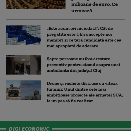
milioane de euro. Ce
urmează
„Este acum ori niciodată”: Cât de
pregătită este UE să accepte noi
membri și ce țară candidată este cea
mai apropiată de aderare
Șapte persoane au fost arestate
preventiv pentru atacul asupra unei
ambulanțe din județul Cluj
Drone și rachete distruse cu viteza
luminii: Unul dintre cele mai
ambițioase proiecte ale armatei SUA,
la un pas să fie realizat
DIGI ECONOMIC