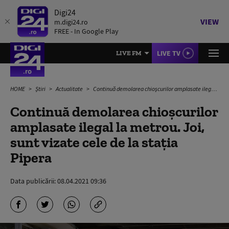
Digi24
VIEW
m.digi24.ro
FREE - In Google Play
LIVE TV
LIVE FM
HOME
Știri
Actualitate
Continuă demolarea chioșcurilor amplasate ilegal la metrou. Joi, sunt vizate cele de la stația Pipera
Continuă demolarea chioșcurilor
amplasate ilegal la metrou. Joi,
sunt vizate cele de la stația
Pipera
Data publicării:
08.04.2021 09:36