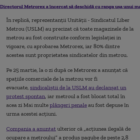
Directorul Metrorex a încercat să deschidă cu ranga ușa unui m
În replică, reprezentanţii Unităţii - Sindicatul Liber
Metrou (USLM) au precizat că toate magazinele de la
metrou au fost construite conform legislaţiei in
vigoare, cu aprobarea Metrorex, iar 80% dintre
acestea sunt proprietatea sindicatelor din metrou.
Pe 25 martie, la o zi după ce Metrorex a anunțat că
spațiile comerciale de la metrou vor fi
evacuate,
sindicaliștii de la USLM au declanșat un
protest spontan
, iar metroul a fost blocat total în
acea zi Mai multe
plângeri penale
au fost depuse în
urma acestei acțiuni.
Compania a anunțat
ulterior că „acțiunea ilegală de
ocupare a metroului” a produs pagube de peste 2,8