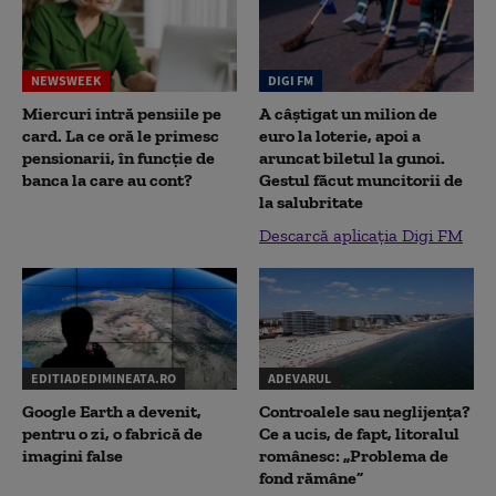
NEWSWEEK
DIGI FM
Miercuri intră pensiile pe
A câștigat un milion de
card. La ce oră le primesc
euro la loterie, apoi a
pensionarii, în funcție de
aruncat biletul la gunoi.
banca la care au cont?
Gestul făcut muncitorii de
la salubritate
Descarcă aplicația Digi FM
EDITIADEDIMINEATA.RO
ADEVARUL
Google Earth a devenit,
Controalele sau neglijența?
pentru o zi, o fabrică de
Ce a ucis, de fapt, litoralul
imagini false
românesc: „Problema de
fond rămâne”