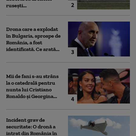
2
rusești...
Drona care a explodat
în Bulgaria, aproape de
România, a fost
identificată. Ce arată...
3
Mii de fani s-au strâns
la o catedrală pentru
nunta lui Cristiano
Ronaldo şi Georgina...
4
Incident grav de
securitate: O dronă a
intrat din România în