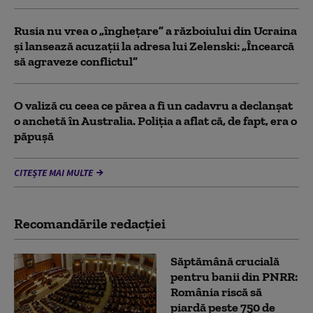
Rusia nu vrea o „înghețare” a războiului din Ucraina
și lansează acuzații la adresa lui Zelenski: „Încearcă
să agraveze conflictul”
O valiză cu ceea ce părea a fi un cadavru a declanșat
o anchetă în Australia. Poliția a aflat că, de fapt, era o
păpușă
CITEȘTE MAI MULTE
Recomandările redacţiei
Săptămână crucială
pentru banii din PNRR:
România riscă să
piardă peste 750 de