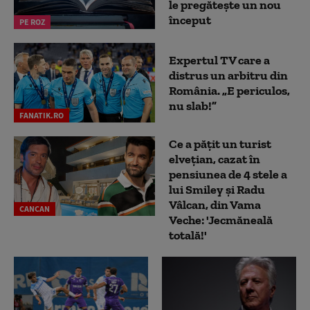
le pregătește un nou
început
PE ROZ
Expertul TV care a
distrus un arbitru din
România. „E periculos,
nu slab!”
FANATIK.RO
Ce a pățit un turist
elvețian, cazat în
pensiunea de 4 stele a
lui Smiley și Radu
Vâlcan, din Vama
CANCAN
Veche: 'Jecmăneală
totală!'